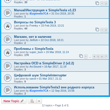
Replies:
30
1
2
Manual/Инструкция к SimpleTesla v1.23
Last post by
iEugene0x7CA
«
31 Oct 2019, 20:35
Replies:
1
Вопросы по SimpleTesla 3
Last post by
Frenky
«
15 Feb 2019, 13:21
Replies:
44
1
2
Магазин, нет в наличии
Last post by
JinRoh
«
22 Oct 2018, 18:21
Replies:
2
Проблемы с SimpleTesla
Last post by
super_bum
«
15 Mar 2018, 11:14
Replies:
170
1
4
5
6
7
…
Настройка OCD в SimpleDriver 2 (v2.2)
Last post by
ArcSound
«
16 Apr 2017, 11:19
Replies:
3
Цифровой шум SimpleInterrupter
Last post by
savol
«
01 Mar 2017, 21:11
Replies:
9
Использование SimpleTesla3 вне родного корпуса
Last post by
iEugene0x7CA
«
12 Sep 2016, 15:56
Replies:
3
New Topic
12 topics • Page
1
of
1