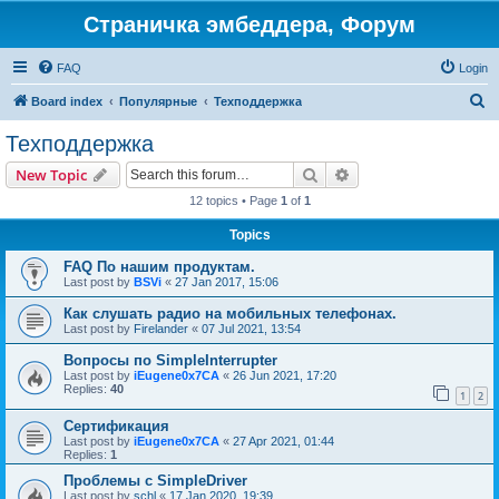
Страничка эмбеддера, Форум
FAQ
Login
S
Board index
Популярные
Техподдержка
e
Техподдержка
a
Search
Advanced search
New Topic
r
12 topics • Page
1
of
1
c
Topics
h
FAQ По нашим продуктам.
Last post by
BSVi
«
27 Jan 2017, 15:06
Как слушать радио на мобильных телефонах.
Last post by
Firelander
«
07 Jul 2021, 13:54
Вопросы по SimpleInterrupter
Last post by
iEugene0x7CA
«
26 Jun 2021, 17:20
Replies:
40
1
2
Сертификация
Last post by
iEugene0x7CA
«
27 Apr 2021, 01:44
Replies:
1
Проблемы с SimpleDriver
Last post by
schl
«
17 Jan 2020, 19:39