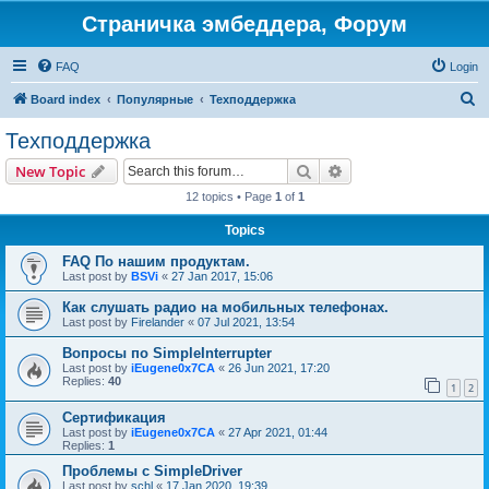
Страничка эмбеддера, Форум
FAQ
Login
S
Board index
Популярные
Техподдержка
e
Техподдержка
a
Search
Advanced search
New Topic
r
12 topics • Page
1
of
1
c
Topics
h
FAQ По нашим продуктам.
Last post by
BSVi
«
27 Jan 2017, 15:06
Как слушать радио на мобильных телефонах.
Last post by
Firelander
«
07 Jul 2021, 13:54
Вопросы по SimpleInterrupter
Last post by
iEugene0x7CA
«
26 Jun 2021, 17:20
Replies:
40
1
2
Сертификация
Last post by
iEugene0x7CA
«
27 Apr 2021, 01:44
Replies:
1
Проблемы с SimpleDriver
Last post by
schl
«
17 Jan 2020, 19:39