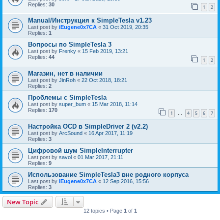
Replies:
30
1
2
Manual/Инструкция к SimpleTesla v1.23
Last post by
iEugene0x7CA
«
31 Oct 2019, 20:35
Replies:
1
Вопросы по SimpleTesla 3
Last post by
Frenky
«
15 Feb 2019, 13:21
Replies:
44
1
2
Магазин, нет в наличии
Last post by
JinRoh
«
22 Oct 2018, 18:21
Replies:
2
Проблемы с SimpleTesla
Last post by
super_bum
«
15 Mar 2018, 11:14
Replies:
170
1
4
5
6
7
…
Настройка OCD в SimpleDriver 2 (v2.2)
Last post by
ArcSound
«
16 Apr 2017, 11:19
Replies:
3
Цифровой шум SimpleInterrupter
Last post by
savol
«
01 Mar 2017, 21:11
Replies:
9
Использование SimpleTesla3 вне родного корпуса
Last post by
iEugene0x7CA
«
12 Sep 2016, 15:56
Replies:
3
New Topic
12 topics • Page
1
of
1