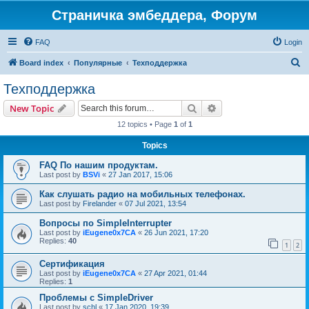
Страничка эмбеддера, Форум
FAQ
Login
S
Board index
Популярные
Техподдержка
e
Техподдержка
a
Search
Advanced search
New Topic
r
12 topics • Page
1
of
1
c
Topics
h
FAQ По нашим продуктам.
Last post by
BSVi
«
27 Jan 2017, 15:06
Как слушать радио на мобильных телефонах.
Last post by
Firelander
«
07 Jul 2021, 13:54
Вопросы по SimpleInterrupter
Last post by
iEugene0x7CA
«
26 Jun 2021, 17:20
Replies:
40
1
2
Сертификация
Last post by
iEugene0x7CA
«
27 Apr 2021, 01:44
Replies:
1
Проблемы с SimpleDriver
Last post by
schl
«
17 Jan 2020, 19:39