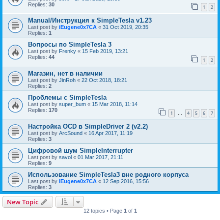
Replies:
30
1
2
Manual/Инструкция к SimpleTesla v1.23
Last post by
iEugene0x7CA
«
31 Oct 2019, 20:35
Replies:
1
Вопросы по SimpleTesla 3
Last post by
Frenky
«
15 Feb 2019, 13:21
Replies:
44
1
2
Магазин, нет в наличии
Last post by
JinRoh
«
22 Oct 2018, 18:21
Replies:
2
Проблемы с SimpleTesla
Last post by
super_bum
«
15 Mar 2018, 11:14
Replies:
170
1
4
5
6
7
…
Настройка OCD в SimpleDriver 2 (v2.2)
Last post by
ArcSound
«
16 Apr 2017, 11:19
Replies:
3
Цифровой шум SimpleInterrupter
Last post by
savol
«
01 Mar 2017, 21:11
Replies:
9
Использование SimpleTesla3 вне родного корпуса
Last post by
iEugene0x7CA
«
12 Sep 2016, 15:56
Replies:
3
New Topic
12 topics • Page
1
of
1