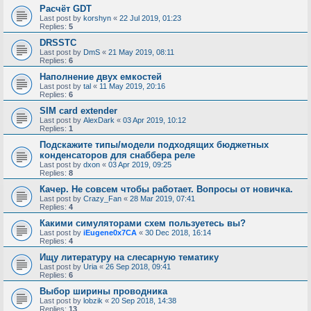
Расчёт GDT
Last post by
korshyn
«
22 Jul 2019, 01:23
Replies:
5
DRSSTC
Last post by
DmS
«
21 May 2019, 08:11
Replies:
6
Наполнение двух емкостей
Last post by
tal
«
11 May 2019, 20:16
Replies:
6
SIM card extender
Last post by
AlexDark
«
03 Apr 2019, 10:12
Replies:
1
Подскажите типы/модели подходящих бюджетных
конденсаторов для снаббера реле
Last post by
dxon
«
03 Apr 2019, 09:25
Replies:
8
Качер. Не совсем чтобы работает. Вопросы от новичка.
Last post by
Crazy_Fan
«
28 Mar 2019, 07:41
Replies:
4
Какими симуляторами схем пользуетесь вы?
Last post by
iEugene0x7CA
«
30 Dec 2018, 16:14
Replies:
4
Ищу литературу на слесарную тематику
Last post by
Uria
«
26 Sep 2018, 09:41
Replies:
6
Выбор ширины проводника
Last post by
lobzik
«
20 Sep 2018, 14:38
Replies:
13