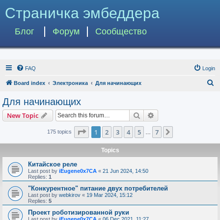
Страничка эмбеддера
Блог
Форум
Сообщество
FAQ
Login
S
Board index
Электроника
Для начинающих
e
Для начинающих
a
Search
Advanced search
New Topic
r
c
Page
1
of
7
1
2
3
4
5
7
Next
175 topics
…
h
Topics
Китайское реле
Last post by
iEugene0x7CA
«
21 Jun 2024, 14:50
Replies:
1
"Конкурентное" питание двух потребителей
Last post by
webkirov
«
19 Mar 2024, 15:12
Replies:
5
Проект роботизированной руки
Last post by
iEugene0x7CA
«
06 Dec 2021, 11:27