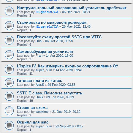
Инструментальный операционный усилитель дребезжит
Last post by
iEugene0x7CA
«
06 Dec 2021, 10:21
Replies:
1
Стажировка по микроконтроллерам
Last post by
iEugene0x7CA
«
26 May 2021, 12:46
Replies:
1
Посоветуйте схему простой SSTC или VTTC
Last post by
Uria
«
06 Oct 2020, 00:58
Replies:
9
Самовозбуждение усилителя
Last post by
Fran
«
14 Apr 2020, 18:00
Replies:
2
LTspice IV. Как измерить входное сопротивление ОУ
Last post by
super_bum
«
14 Apr 2020, 09:41
Replies:
11
Готовая плата из китая.
Last post by
AlexS
«
29 Feb 2020, 03:55
SSTC E class. Помогите запустить.
Last post by
DmS
«
09 Jan 2020, 09:39
Replies:
19
Странная схема
Last post by
webkirov
«
21 Dec 2019, 20:32
Replies:
2
Осцилл для sstc
Last post by
super_bum
«
23 Sep 2019, 08:17
Replies:
1