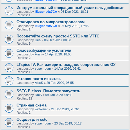
Инструментальный операционный усилитель дребезжит
Last post by
iEugene0x7CA
«
06 Dec 2021, 10:21
Replies:
1
Стажировка по микроконтроллерам
Last post by
iEugene0x7CA
«
26 May 2021, 12:46
Replies:
1
Посоветуйте схему простой SSTC или VTTC
Last post by
Uria
«
06 Oct 2020, 00:58
Replies:
9
Самовозбуждение усилителя
Last post by
Fran
«
14 Apr 2020, 18:00
Replies:
2
LTspice IV. Как измерить входное сопротивление ОУ
Last post by
super_bum
«
14 Apr 2020, 09:41
Replies:
11
Готовая плата из китая.
Last post by
AlexS
«
29 Feb 2020, 03:55
SSTC E class. Помогите запустить.
Last post by
DmS
«
09 Jan 2020, 09:39
Replies:
19
Странная схема
Last post by
webkirov
«
21 Dec 2019, 20:32
Replies:
2
Осцилл для sstc
Last post by
super_bum
«
23 Sep 2019, 08:17
Replies:
1