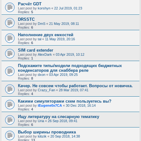
Расчёт GDT
Last post by
korshyn
«
22 Jul 2019, 01:23
Replies:
5
DRSSTC
Last post by
DmS
«
21 May 2019, 08:11
Replies:
6
Наполнение двух емкостей
Last post by
tal
«
11 May 2019, 20:16
Replies:
6
SIM card extender
Last post by
AlexDark
«
03 Apr 2019, 10:12
Replies:
1
Подскажите типы/модели подходящих бюджетных
конденсаторов для снаббера реле
Last post by
dxon
«
03 Apr 2019, 09:25
Replies:
8
Качер. Не совсем чтобы работает. Вопросы от новичка.
Last post by
Crazy_Fan
«
28 Mar 2019, 07:41
Replies:
4
Какими симуляторами схем пользуетесь вы?
Last post by
iEugene0x7CA
«
30 Dec 2018, 16:14
Replies:
4
Ищу литературу на слесарную тематику
Last post by
Uria
«
26 Sep 2018, 09:41
Replies:
6
Выбор ширины проводника
Last post by
lobzik
«
20 Sep 2018, 14:38
Replies:
13