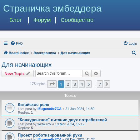
Страничка эмбеддера
Блог
Форум
Сообщество
FAQ
Login
S
Board index
Электроника
Для начинающих
e
Для начинающих
a
Search
Advanced search
New Topic
r
c
Page
1
of
7
1
2
3
4
5
7
Next
175 topics
…
h
Topics
Китайское реле
Last post by
iEugene0x7CA
«
21 Jun 2024, 14:50
Replies:
1
"Конкурентное" питание двух потребителей
Last post by
webkirov
«
19 Mar 2024, 15:12
Replies:
5
Проект роботизированной руки
Last post by
iEugene0x7CA
«
06 Dec 2021, 11:27