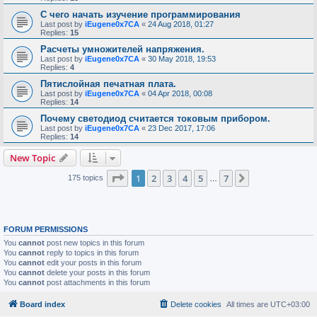
С чего начать изучение программирования
Last post by
iEugene0x7CA
«
24 Aug 2018, 01:27
Replies:
15
Расчеты умножителей напряжения.
Last post by
iEugene0x7CA
«
30 May 2018, 19:53
Replies:
4
Пятислойная печатная плата.
Last post by
iEugene0x7CA
«
04 Apr 2018, 00:08
Replies:
14
Почему светодиод считается токовым прибором.
Last post by
iEugene0x7CA
«
23 Dec 2017, 17:06
Replies:
14
New Topic
Page
1
of
7
1
2
3
4
5
7
Next
175 topics
…
FORUM PERMISSIONS
You
cannot
post new topics in this forum
You
cannot
reply to topics in this forum
You
cannot
edit your posts in this forum
You
cannot
delete your posts in this forum
You
cannot
post attachments in this forum
Board index
Delete cookies
All times are
UTC+03:00