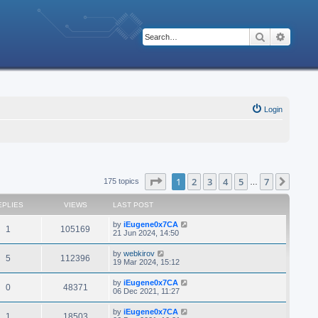
Search
Advanc
Login
Page
1
of
7
1
2
3
4
5
7
Next
175 topics
…
EPLIES
VIEWS
LAST POST
by
iEugene0x7CA
1
105169
21 Jun 2024, 14:50
by
webkirov
5
112396
19 Mar 2024, 15:12
by
iEugene0x7CA
0
48371
06 Dec 2021, 11:27
by
iEugene0x7CA
1
18503