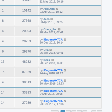
6
33142
11 May 2019, 20:16
by
AlexDark
1
15142
03 Apr 2019, 10:12
by
dxon
8
27368
03 Apr 2019, 09:25
by
Crazy_Fan
4
20003
28 Mar 2019, 07:41
by
iEugene0x7CA
4
20253
30 Dec 2018, 16:14
by
Uria
6
29370
26 Sep 2018, 09:41
by
lobzik
13
48232
20 Sep 2018, 14:38
by
iEugene0x7CA
15
87329
24 Aug 2018, 01:27
by
iEugene0x7CA
4
38613
30 May 2018, 19:53
by
iEugene0x7CA
14
33383
04 Apr 2018, 00:08
by
iEugene0x7CA
14
27939
23 Dec 2017, 17:06