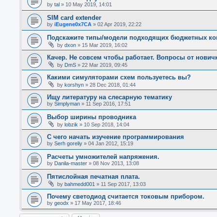
by
tal
»
10 May 2019, 14:01
SIM card extender
by
iEugene0x7CA
»
02 Apr 2019, 22:22
Подскажите типы/модели подходящих бюджетных кон
by
dxon
»
15 Mar 2019, 16:02
Качер. Не совсем чтобы работает. Вопросы от новичк
by
DmS
»
22 Mar 2019, 09:45
Какими симуляторами схем пользуетесь вы?
by
korshyn
»
28 Dec 2018, 01:44
Ищу литературу на слесарную тематику
by
Simplyman
»
11 Sep 2016, 17:51
Выбор ширины проводника
by
lobzik
»
10 Sep 2018, 14:04
С чего начать изучение программирования
by
Serh goreliy
»
04 Jan 2012, 15:19
Расчеты умножителей напряжения.
by
Danila-master
»
08 Nov 2013, 13:08
Пятислойная печатная плата.
by
bahmedd001
»
11 Sep 2017, 13:03
Почему светодиод считается токовым прибором.
by
geodx
»
17 May 2017, 18:46