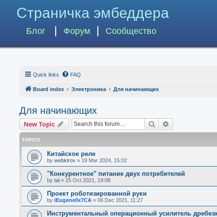
Страничка эмбеддера
Блог
Форум
Сообщество
Quick links
FAQ
Board index
Электроника
Для начинающих
Для начинающих
Search
Advanced searc
New Topic
TOPICS
Китайское реле
by
webkirov
»
19 Mar 2024, 15:02
"Конкурентное" питание двух потребителей
by
tal
»
25 Oct 2021, 19:08
Проект роботизированной руки
by
iEugene0x7CA
»
06 Dec 2021, 11:27
Инструментальный операционный усилитель дребез