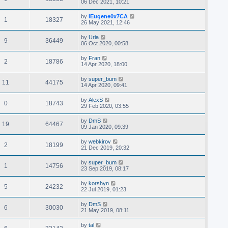
06 Dec 2021, 10:21
by
iEugene0x7CA
1
18327
26 May 2021, 12:46
by
Uria
9
36449
06 Oct 2020, 00:58
by
Fran
2
18786
14 Apr 2020, 18:00
by
super_bum
11
44175
14 Apr 2020, 09:41
by
AlexS
0
18743
29 Feb 2020, 03:55
by
DmS
19
64467
09 Jan 2020, 09:39
by
webkirov
2
18199
21 Dec 2019, 20:32
by
super_bum
1
14756
23 Sep 2019, 08:17
by
korshyn
5
24232
22 Jul 2019, 01:23
by
DmS
6
30030
21 May 2019, 08:11
by
tal