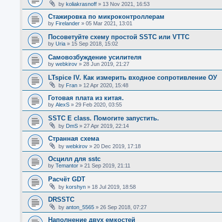
by
koliakrasnoff
»
13 Nov 2021, 16:53
Стажировка по микроконтроллерам
by
Firelander
»
05 Mar 2021, 13:01
Посоветуйте схему простой SSTC или VTTC
by
Uria
»
15 Sep 2018, 15:02
Самовозбуждение усилителя
by
webkirov
»
28 Jun 2019, 21:27
LTspice IV. Как измерить входное сопротивление ОУ
by
Fran
»
12 Apr 2020, 15:48
Готовая плата из китая.
by
AlexS
»
29 Feb 2020, 03:55
SSTC E class. Помогите запустить.
by
DmS
»
27 Apr 2019, 22:14
Странная схема
by
webkirov
»
20 Dec 2019, 17:18
Осцилл для sstc
by
Temantor
»
21 Sep 2019, 21:11
Расчёт GDT
by
korshyn
»
18 Jul 2019, 18:58
DRSSTC
by
anton_5565
»
26 Sep 2018, 07:27
Наполнение двух емкостей