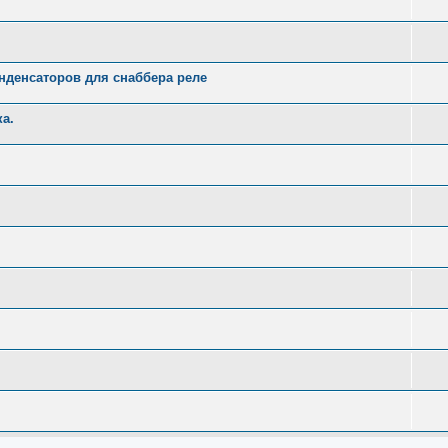
денсаторов для снаббера реле
а.