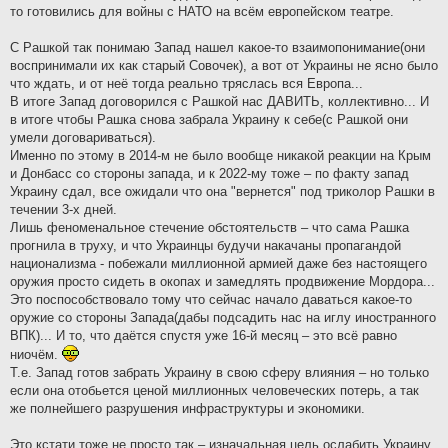
то готовились для войны с НАТО на всём европейском театре.
С Рашкой так понимаю Запад нашел какое-то взаимопонимание(они
воспринимали их как старый Совочек), а вот от Украины не ясно было
что ждать, и от неё тогда реально тряслась вся Европа...
В итоге Запад договорился с Рашкой нас ДАВИТЬ, коллективно... И
в итоге чтобы Рашка снова забрала Украину к себе(с Рашкой они
умели договариваться).
Именно по этому в 2014-м не было вообще никакой реакции на Крым
и Донбасс со стороны запада, и к 2022-му тоже – по факту запад
Украину сдал, все ожидали что она "вернется" под триколор Рашки в
течении 3-х дней.
Лишь феноменальное стечение обстоятельств – что сама Рашка
прогнила в труху, и что Украинцы будучи накачаны пропагандой
национализма - побежали миллионной армией даже без настоящего
оружия просто сидеть в окопах и замедлять продвижение Мордора...
Это поспособствовало тому что сейчас начало даваться какое-то
оружие со стороны Запада(дабы подсадить нас на иглу иностранного
ВПК)... И то, что даётся спустя уже 16-й месяц – это всё равно
ниочём.
Т.е. Запад готов забрать Украину в свою сферу влияния – но только
если она отобьется ценой миллионных человеческих потерь, а так
же полнейшего разрушения инфраструктуры и экономики.
Это кстати тоже не просто так – изначальная цель ослабить Украину