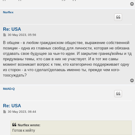
Nurflex
Re: USA
P
30 May 2023, 05:56
o
s
В общем - в любом гражданском обществе, выражение собственной
t
позиции - одна из главных свобод для личности, которая не обязана
отдавать свое будущее за чьи-то идеи. И закрытие границ/войны и тд
придуманы темы, кто сам в них не участвует. И в тот же самы
момент возникает вопрос к тем, кто категорично поддерживает одну
из сторон - а что сделал/делаешь именно ты, прежде чем кого-
тоосуждать?
MdAD-Q
Re: USA
P
30 May 2023, 06:44
o
s
t
Nurflex wrote:
Готов к хейту