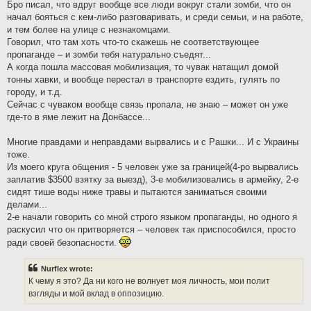
Бро писал, что вдруг вообще все люди вокруг стали зомби, что он
начал бояться с кем-либо разговаривать, и среди семьи, и на работе,
и тем более на улице с незнакомцами.
Говорил, что там хоть что-то скажешь не соответствующее
пропаганде – и зомби тебя натурально съедят...
А когда пошла массовая мобилизация, то чувак натащил домой
тонны хавки, и вообще перестал в транспорте ездить, гулять по
городу, и т.д.
Сейчас с чуваком вообще связь пропала, не знаю – может он уже
где-то в яме лежит на Донбассе...
Многие правдами и неправдами вырвались и с Рашки... И с Украины
тоже.
Из моего круга общения - 5 человек уже за границей(4-ро вырвались
заплатив $3500 взятку за выезд), 3-е мобилизовались в армейку, 2-е
сидят тише воды ниже травы и пытаются заниматься своими
делами...
2-е начали говорить со мной строго языком пропаганды, но одного я
раскусил что он притворяется – человек так приспособился, просто
ради своей безопасности.
Nurflex wrote:
К чему я это? Да ни кого не волнует моя личность, мои полит
взгляды и мой вклад в оппозицию.