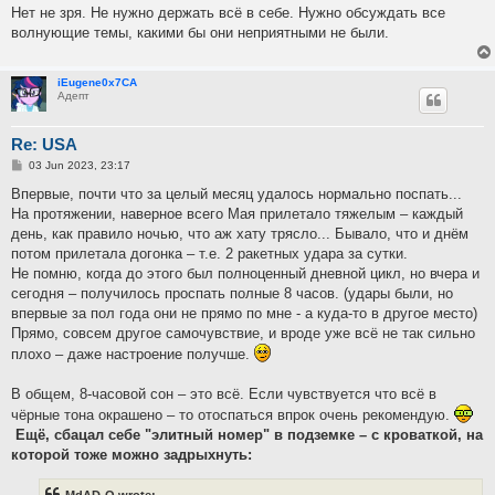
Нет не зря. Не нужно держать всё в себе. Нужно обсуждать все
волнующие темы, какими бы они неприятными не были.
iEugene0x7CA
Адепт
Re: USA
P
03 Jun 2023, 23:17
o
s
Впервые, почти что за целый месяц удалось нормально поспать...
t
На протяжении, наверное всего Мая прилетало тяжелым – каждый
день, как правило ночью, что аж хату трясло... Бывало, что и днём
потом прилетала догонка – т.е. 2 ракетных удара за сутки.
Не помню, когда до этого был полноценный дневной цикл, но вчера и
сегодня – получилось проспать полные 8 часов. (удары были, но
впервые за пол года они не прямо по мне - а куда-то в другое место)
Прямо, совсем другое самочувствие, и вроде уже всё не так сильно
плохо – даже настроение получше.
В общем, 8-часовой сон – это всё. Если чувствуется что всё в
чёрные тона окрашено – то отоспаться впрок очень рекомендую.
Ещё, сбацал себе "элитный номер" в подземке – с кроваткой, на
которой тоже можно задрыхнуть: