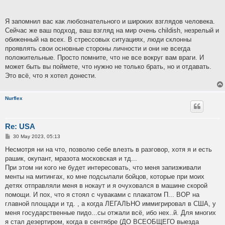
Я запомнил вас как любознательного и широких взглядов человека.
Сейчас же ваш подход, ваш взгляд на мир очень childish, незрелый и
обиженный на всех. В стрессовых ситуациях, люди склонны
проявлять свои основные стороны личности и они не всегда
положительные. Просто помните, что не все вокруг вам враги. И
может быть вы поймете, что нужно не только брать, но и отдавать.
Это всё, что я хотел донести.
Nurflex
Re: USA
P
30 May 2023, 05:13
o
s
Несмотря ни на что, позволю себе влезть в разговор, хотя я и есть
t
рашик, окупант, мразота московская и тд...
При этом ни кого не будет интересовать, что меня запизживали
менты на митингах, ко мне подсылали бойцов, которые при моих
детях отправляли меня в нокаут и я очуховался в машине скорой
помощи. И пох, что я стоял с чуваками с плакатом П... ВОР на
главной площади и тд. , а когда ЛЕГАЛЬНО иммигрировал в США, у
меня государственные пидо...сы отжали всё, ибо нех..й. Для многих
я стал дезертиром, когда в сентябре (ДО ВСЕОБЩЕГО выезда