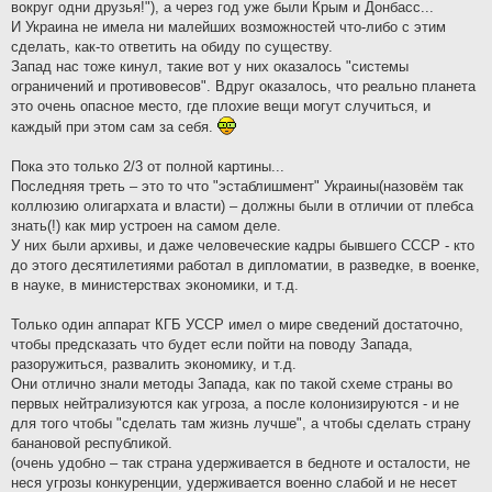
вокруг одни друзья!"), а через год уже были Крым и Донбасс...
И Украина не имела ни малейших возможностей что-либо с этим
сделать, как-то ответить на обиду по существу.
Запад нас тоже кинул, такие вот у них оказалось "системы
ограничений и противовесов". Вдруг оказалось, что реально планета
это очень опасное место, где плохие вещи могут случиться, и
каждый при этом сам за себя.
Пока это только 2/3 от полной картины...
Последняя треть – это то что "эстаблишмент" Украины(назовём так
коллюзию олигархата и власти) – должны были в отличии от плебса
знать(!) как мир устроен на самом деле.
У них были архивы, и даже человеческие кадры бывшего СССР - кто
до этого десятилетиями работал в дипломатии, в разведке, в военке,
в науке, в министерствах экономики, и т.д.
Только один аппарат КГБ УССР имел о мире сведений достаточно,
чтобы предсказать что будет если пойти на поводу Запада,
разоружиться, развалить экономику, и т.д.
Они отлично знали методы Запада, как по такой схеме страны во
первых нейтрализуются как угроза, а после колонизируются - и не
для того чтобы "сделать там жизнь лучше", а чтобы сделать страну
банановой республикой.
(очень удобно – так страна удерживается в бедноте и осталости, не
неся угрозы конкуренции, удерживается военно слабой и не несет