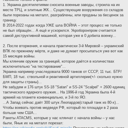
1. Украина десятилетиями сносила военные заводы, строила на их
месте ТРЦ, и элитные ЖК... Существующие вооружения со складов
были порезаны на металл, разграблены, или проданы за бесценок за
границу.
В 2014-2022 годах когда УЖЕ шла ВОЙНА – этот процесс не только
не был обращён... А ещё и ускорился. Укроборонпром считается
самой деструктивной машиной, которая уже в 0 добила военку...
2. После вторжения, и начала практически 3-й Мировой – украинский
ВПК по прежнему мёртв, и даже не думает просыпаться уже вот как
15 месяцев войны.
Мы клянчим оружие за границей, которое даётся в количествах
исключительно "на тестирование"...
Украина например унаследовала 9000 танков от СССР, 11 тыс. БТР/
БМП, 18 тыс. ствольной и реактивной артиллерии(+/- сколько нужно
для защиты страны)...
Не забудем и 176 штук SS-18 "Satan" и SS-24 "Scalpel" + 2600 единиц
тактического ядерного оружия... На 1996-й год Украина была 4-й
армией на планете конвенциально, и 3-й по ЯО.
...А Запад сейчас даёт 300 штук Леопардов(старый танк из 80-х)...
Чтобы воевать против медведя РФ, который по площади в 2 раза
больше чем США...
Ракеты ATACMS, которые у нас клянчат с начала войны – у нас
были, Янык их на металл порезал: