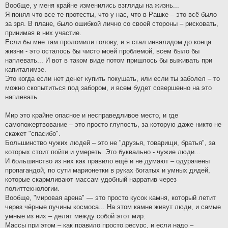
Вообще, у меня крайне изменились взгляды на жизнь...
Я понял что все те протесты, что у нас, что в Рашке – это всё было
за зря. В плане, было ошибкой лично со своей стороны – рисковать,
принимая в них участие.
Если бы мне там проломили голову, и я стал инвалидом до конца
жизни - это осталось бы чисто моей проблемой, всем было бы
наплевать... И вот в таком виде потом пришлось бы выживать при
капиталимзе.
Это когда если нет денег купить покушать, или если ты заболел – то
можно скопытиться под забором, и всем будет совершенно на это
наплевать.
Мир это крайне опасное и несправедливое место, и где
самопожертвование – это просто глупость, за которую даже никто не
скажет "спасибо".
Большинство чужих людей – это не "друзья, товарищи, братья", за
которых стоит пойти и умереть. Это буквально - чужие люди...
И большинство из них как правило ещё и не думают – одурачены
пропагандой, по сути марионетки в руках богатых и умных дядей,
которые скармливают массам удобный нарратив через
политтехнологии.
Вообще, "мировая арена" — это просто кусок камня, который летит
через чёрные пучины космоса... На этом камне живут люди, и самые
умные из них – делят между собой этот мир.
Массы при этом – как правило просто ресурс, и если надо –