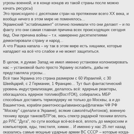
угрозы военной, и в конце концов из такой страны после можно
качать ресурсы)
Это происходило с десятками стран на протяжении всего XX века, и
вообще ничего в этом мире не поменялось...
Украинский "эстаблишмент" отлично понимали что они делают – и по
факту это они самая главная причина всех происходящих сегодня
бед. Они причина войны – т.к. намеренно десятилетиями
демонтировали страну и народ...
А что Рашка напала – ну так в этом мире есть хищники, которые
нападают на всё что слабое и не может защититься.
В целом, я думаю Запад не имел именно установки колонизировать
нас – установкой было просто Украину ослабить, дабы не
представляла угрозы...
Всё таки Украина это страна размером с 60 Израилей, с 30
Швейцарий, с 2 Германии, 1 Францию... Тут был фантастический
уровень индустриализации, делалось всё: ядерные реакторы,
обогащалось ядерное топливо(ВостГОК), собирались МБР
способных доставить термоядерку не только до Москвы, а и до
Вашингтона, корабли ракетоносцы/авианосцы(флагман ЧФ РФ
"Москву" сделали в Украине), всякие самолёты(Антонов), военную
технику вроде танков/БТР'ов, весь спектр радарной техники вплоть
до РЛС "Дуга", по сути вообще всё-всё-всё, вплоть до микросхем и
компьютеров, еды, текстиля, химии... И именно у нас 25 лет назад
оказались самые мощные ударные армии ВС СССР – которые когда-