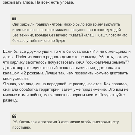
закрывать глаза. На всех есть управа.
Они закрыли границу - чтобы можно было всю войну вырулить
исключительно на телах миллионов пущенных в расход людей...
Без техники, вообще без ничего. "Хватай калаш i їбаш", потому что
больше у тебя ничего не будет.
Если бы все дружно ушли, то что бы осталось? И я не о женщинах и
детях. Побег из своего родного дома это не выход. Убегать, потому
что карлику захотелось почувствовать себя "собирателем земель"?
Дать отпор это единственный шанс на выживание, даже если с
калашом и 2 рожками. Лучше так, чем позволить кому-то диктовать
свои условия.
Я знаю, что людьми на передовой не раскидываются. Как правило,
сначала обработка территории, затем уже продвижение. Это вам не
мясные стили войны, тут человек на первом месте. Почувствуйте
разницу.
P.S. Очень зря я потратил 3 часа жизни чтобы выстрочить эту
простыню.