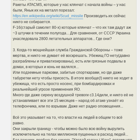
Ракеты ATACMS, которые у нас клянчат с начала войны – у нас
были, Янык их на металл порезал:
https://en.wikipedia.org/wiki/Scud_missile
Производить их сейчас
никто не собирается.
F-16(старый самолет 80-х) которые клянчат – что их там дадут аж
~3 штучки в течении полугода... Для сравнения, от СССР Украина
унаследовала 2800 летательных аппаратов... Где они?
3. Когда-то мощнейшая служба Гражданской Обороны – тоже
мертва, и никто не думает её воскрешать. Убежищ ГО нету(давно
разграблены и приватизированы), есть или грязные подвалы в
домах, в которых и конь не валялся...
Или подземные парковки, забитые спорткарами, но где даже
табуретки нету чтобы присесть. В итоге вообще(!) никто не ходит в
убежища, что есть просто носенс, при бомбардировках и
реальнейшей угрозе применения ЯО.
Много где даже сирену воздушной тревоги с3.14дили, и никто её не
устанавливает все эти 15 месяцев – народ об атаке узнаёт из
телефончика, или по взрывам. Даже нет радио оповещения...
Всё это указывает на то, что власти на людей в общем то всё
равно.
Они закрыли границу - чтобы можно было всю войну вырулить
исключительно на телах миллионов пущенных в расход людей...