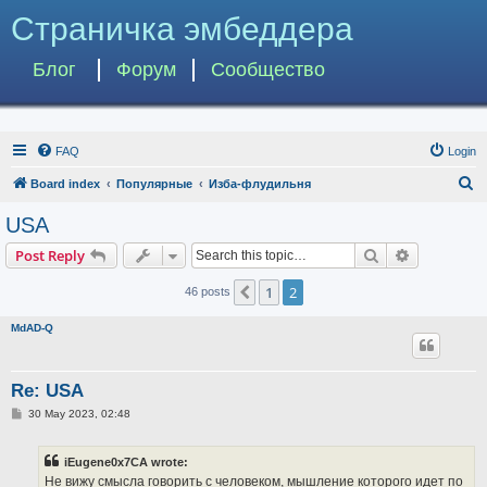
Страничка эмбеддера
Блог
Форум
Сообщество
FAQ
Login
S
Board index
Популярные
Изба-флудильня
e
USA
a
Search
Advanced s
Post Reply
r
c
1
2
Previous
46 posts
h
MdAD-Q
Re: USA
P
30 May 2023, 02:48
o
s
t
iEugene0x7CA wrote:
Не вижу смысла говорить с человеком, мышление которого идет по