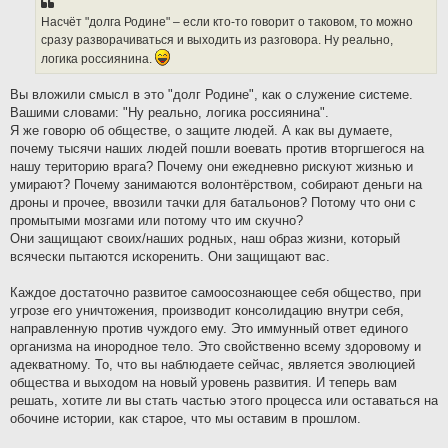
Насчёт "долга Родине" – если кто-то говорит о таковом, то можно
сразу разворачиваться и выходить из разговора. Ну реально,
логика россиянина.
Вы вложили смысл в это "долг Родине", как о служение системе.
Вашими словами: "Ну реально, логика россиянина".
Я же говорю об обществе, о защите людей. А как вы думаете,
почему тысячи наших людей пошли воевать против вторгшегося на
нашу територию врага? Почему они ежедневно рискуют жизнью и
умирают? Почему занимаются волонтёрством, собирают деньги на
дроны и прочее, ввозили тачки для батальонов? Потому что они с
промытыми мозгами или потому что им скучно?
Они защищают своих/наших родных, наш образ жизни, который
всячески пытаются искоренить. Они защищают вас.
Каждое достаточно развитое самоосознающее себя общество, при
угрозе его уничтожения, производит консолидацию внутри себя,
направленную против чуждого ему. Это иммунный ответ единого
организма на инородное тело. Это свойственно всему здоровому и
адекватному. То, что вы наблюдаете сейчас, является эволюцией
общества и выходом на новый уровень развития. И теперь вам
решать, хотите ли вы стать частью этого процесса или оставаться на
обочине истории, как старое, что мы оставим в прошлом.