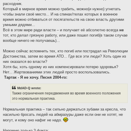
расходник.
Который в мирное время можно грабить, можно(и нужно) угнетать
чтобы знали своё место... И на спинах/телах которых в военное
время можно отбиваться от посягательств на свою власть другими
умными дядями...
Всё в этом мире ради власти – и получает её абсолютно всегда
не
тот, кто делал грязную работу, или даже пошел погиб(в таком случае
вообще ничего не получаешь)...
Можно сейчас вспомнить тех, кто погиб или пострадал на Революции
Достоинства, затем во время АТО... Где все эти люди? Хоть один из
них оказался во власти?
Хотя бы, хоть одному из них компенсировали потерю здоровья?
Нет... Жертвованиями этих людей просто воспользовались.
Тартак - Я не хочу. Песня 2004-го:
MdAD-Q wrote:
Также ограничения передвижения во время военного положения
это нормальная практика.
Нормальная практика – так сильно держаться зубами за кресла, что
насильно бросать людей на абмразуры даже если они не хотят, не
могут, и кому оно нафиг не надо.
Напомню только 3 факта: