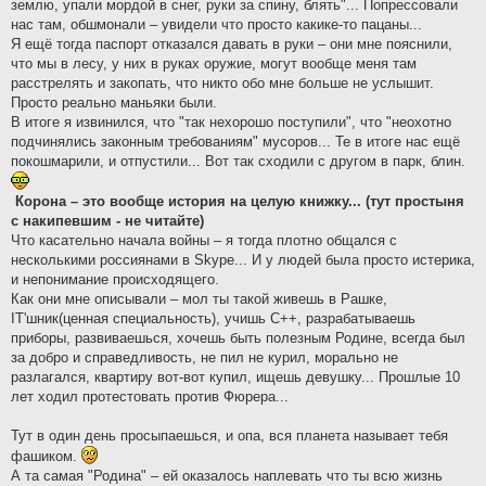
землю, упали мордой в снег, руки за спину, блять"... Попрессовали
нас там, обшмонали – увидели что просто какике-то пацаны...
Я ещё тогда паспорт отказался давать в руки – они мне пояснили,
что мы в лесу, у них в руках оружие, могут вообще меня там
расстрелять и закопать, что никто обо мне больше не услышит.
Просто реально маньяки были.
В итоге я извинился, что "так нехорошо поступили", что "неохотно
подчинялись законным требованиям" мусоров... Те в итоге нас ещё
покошмарили, и отпустили... Вот так сходили с другом в парк, блин.
Корона – это вообще история на целую книжку... (тут простыня
с накипевшим - не читайте)
Что касательно начала войны – я тогда плотно общался с
несколькими россиянами в Skype... И у людей была просто истерика,
и непонимание происходящего.
Как они мне описывали – мол ты такой живешь в Рашке,
IT'шник(ценная специальность), учишь C++, разрабатываешь
приборы, развиваешься, хочешь быть полезным Родине, всегда был
за добро и справедливость, не пил не курил, морально не
разлагался, квартиру вот-вот купил, ищешь девушку... Прошлые 10
лет ходил протестовать против Фюрера...
Тут в один день просыпаешься, и опа, вся планета называет тебя
фашиком.
А та самая "Родина" – ей оказалось наплевать что ты всю жизнь