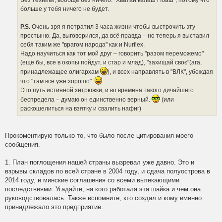
Без техники, вообще без ничего. "Хватай калаш i їбаш", потому что
больше у тебя ничего не будет.
P.S.
Очень зря я потратил 3 часа жизни чтобы выстрочить эту
простыню. Да, выговорился, да всё правда – но теперь я выставил
себя таким же "врагом народа" как и Nurflex.
Надо научиться как тот мой друг – говорить "разом переможемо"
(ещё бы, все в окопы пойдут, и стар и млад), "захищай своє"(ага,
принадлежащее олигархам
), и всех направлять в "ВЛК", убеждая
что "там всё уже хорошо".
Это путь истинной хитрюжки, и во времена такого дичайшего
беспредела – думаю он единственно верный.
(или
раскошелиться на взятку и свалить нафиг)
Прокоментирую только то, что было после цитирования моего
сообщения.
1. План поглощения нашей страны вызревал уже давно. Это и
взрывы складов по всей стране в 2004 году, и сдача полуострова в
2014 году, и минские соглашения со всеми вытекающими
последствиями. Угадайте, на кого работала эта шайка и чем она
руководствовалась. Также вспомните, кто создал и кому именно
принадлежало это предприятие.