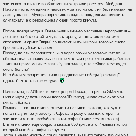
застенках, а в итоге вообще менты устроили расстрел Майдана.
Никто в итоге, ни единый человек – за это ни сел, ни был наказан, ни
даже уволен... Мусора вернулись в ряды и продолжили служить
олигархату, а с революцией людей просто кинули.
После, всегда когда в Киеве были какие-то массовые мероприятия –
достаточно было отойти чуть в сторону, и там стояли кортежи
автозаков, и армия "икры" со щитами и дубинками, готовые снова
броситься дубасить народ.
Проход на эти мероприятия был через рамки металлоискателя, и
обшманывая становилось понятно что там просто маньяки работают
– менты прямо могли сказать "успакоился, а то сейчас тебе будет
очень больно".
И то были мероприятия, типо празднование победы "революцiї
гiдностi", что-то в таком духе.
Помню мне, в 2018-м что ли(ещё при Порохе) – пришло SMS что
нужно идти делать новый паспорт(ID карту), иначе отключат мои
счета в банках...
Пришел – так там с меня отпечатки пальцев скатали, как будто
попал на учёт за уголовку... Сфотали рожу с разных сторон, и
заставили что-то пробубнеть в микрофон(взяли семпл голоса).
В итоге с меня ещё содрали кажись 850 грн за этот "новый паспорт",
который мне был нафиг не нужен...
Тогда я начал носить с собой перчатки, зная что теперь любой мой