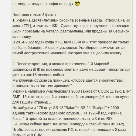
не могут, и кому оно нафиг не надо.
Напомню только 3 факта:
1. Украина десятилетиями сносила военные заводы, строила на их
месте ТРЦ, и элитные ЖК... Существующие вооружения со складов
были порезаны на металл, разграблены, или проданы за бесценок
за границу.
В 2014-2022 годах когда УЖЕ шла ВОЙНА – этот процесс не только
не был обращён... А ещё и ускорился. Укроборонпром считается
самой деструктивной машиной, которая уже в 0 добила военку...
2. После вторжения, и начала практически 3-й Мировой –
украинский ВПК по прежнему мёртв, и даже не думает просыпаться
уже вот как 15 месяцев войны.
Мы клянчим оружие за границей, которое даётся в количествах
исключительно "на тестирование"...
Украина например унаследовала 9000 танков от СССР, 11 тыс. БТР/
БМП, 18 тыс. ствольной и реактивной артиллерии(+/- сколько нужно
для защиты страны)...
Не забудем и 176 штук SS-18 "Satan" и SS-24 "Scalpel" + 2600
единиц тактического ядерного оружия... На 1996-й год Украина
была 4-й армией на планете конвенциально, и 3-й по ЯО.
...А Запад сейчас даёт 300 штук Леопардов(старый танк из 80-х)...
Чтобы воевать против медведя РФ, который по площади в 2 раза
больше чем США...