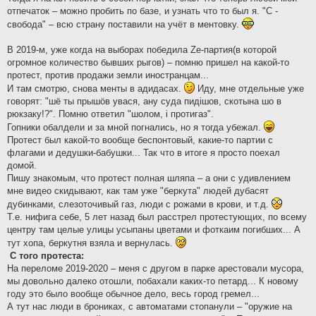
отпечаток – можно пробить по базе, и узнать что то был я. "С -
свобода" – всю страну поставили на учёт в ментовку.
В 2019-м, уже когда на выборах победила Zе-партия(в которой
огромное количество бывших рыгов) – помню пришел на какой-то
протест, против продажи земли иностранцам...
И там смотрю, снова менты в адидасах.
Иду, мне отдельные уже
говорят: "шё ты прышöв увася, ану суда пидiшов, скотына шо в
рюкзаку!?". Помню ответил "шолом, i протигаз".
Гопники обалдели и за мной погнались, но я тогда убежал.
Протест был какой-то вообще беспонтовый, какие-то партии с
флагами и дедушки-бабушки... Так что в итоге я просто поехал
домой.
Пишу знакомым, что протест полная шляпа – а они с удивлением
мне видео скидывают, как там уже "беркута" людей дубасят
дубинками, слезоточивый газ, люди с рожами в крови, и т.д.
Т.е. нифига себе, 5 лет назад был расстрел протестующих, по всему
центру там целые улицы усыпаны цветами и фоткаим погибших... А
тут хопа, беркутня взяла и вернулась.
С того протеста:
На переломе 2019-2020 – меня с другом в парке арестовали мусора,
мы довольно далеко отошли, побахали каких-то петард... К новому
году это было вообще обычное дело, весь город гремел...
А тут нас люди в брониках, с автоматами стопанули – "оружие на