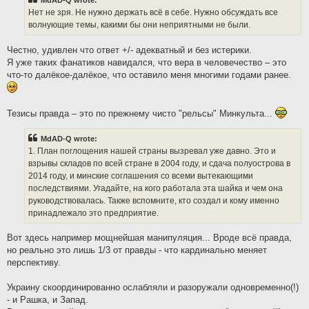
MdAD-Q wrote:
Нет не зря. Не нужно держать всё в себе. Нужно обсуждать все
волнующие темы, какими бы они неприятными не были.
Честно, удивлен что ответ +/- адекватный и без истерики.
Я уже таких фанатиков навидался, что вера в человечество – это
что-то далёкое-далёкое, что оставило меня многими годами ранее.
Тезисы правда – это по прежнему чисто "рельсы" Минкульта...
MdAD-Q wrote:
1. План поглощения нашей страны вызревал уже давно. Это и
взрывы складов по всей стране в 2004 году, и сдача полуострова в
2014 году, и минские соглашения со всеми вытекающими
последствиями. Угадайте, на кого работала эта шайка и чем она
руководствовалась. Также вспомните, кто создал и кому именно
принадлежало это предприятие.
Вот здесь например мощнейшая манипуляция... Вроде всё правда,
но реально это лишь 1/3 от правды - что кардинально меняет
перспективу.
Украину скоординированно ослабляли и разоружали одновременно(!)
- и Рашка, и Запад.