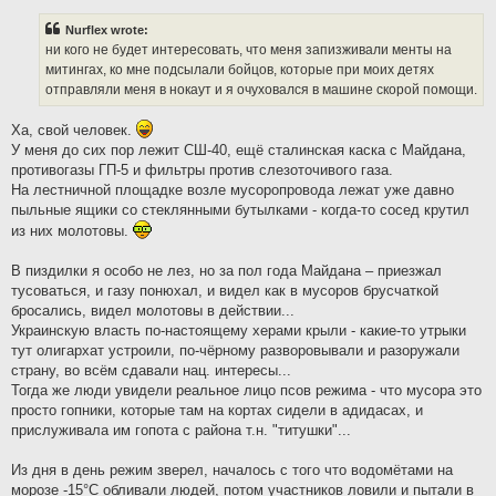
s
t
Nurflex wrote:
ни кого не будет интересовать, что меня запизживали менты на
митингах, ко мне подсылали бойцов, которые при моих детях
отправляли меня в нокаут и я очуховался в машине скорой помощи.
Ха, свой человек.
У меня до сих пор лежит СШ-40, ещё сталинская каска с Майдана,
противогазы ГП-5 и фильтры против слезоточивого газа.
На лестничной площадке возле мусоропровода лежат уже давно
пыльные ящики со стеклянными бутылками - когда-то сосед крутил
из них молотовы.
В пиздилки я особо не лез, но за пол года Майдана – приезжал
тусоваться, и газу понюхал, и видел как в мусоров брусчаткой
бросались, видел молотовы в действии...
Украинскую власть по-настоящему херами крыли - какие-то утрыки
тут олигархат устроили, по-чёрному разворовывали и разоружали
страну, во всём сдавали нац. интересы...
Тогда же люди увидели реальное лицо псов режима - что мусора это
просто гопники, которые там на кортах сидели в адидасах, и
прислуживала им гопота с района т.н. "титушки"...
Из дня в день режим зверел, началось с того что водомётами на
морозе -15°С обливали людей, потом участников ловили и пытали в