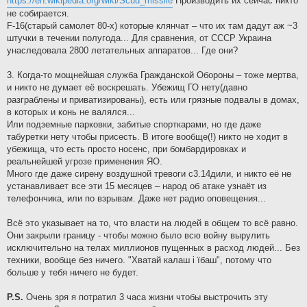
https://en.wikipedia.org/wiki/Scud_missile
Производить их сейчас никто
не собирается.
F-16(старый самолет 80-х) которые клянчат – что их там дадут аж ~3
штучки в течении полугода... Для сравнения, от СССР Украина
унаследовала 2800 летательных аппаратов... Где они?
3. Когда-то мощнейшая служба Гражданской Обороны – тоже мертва,
и никто не думает её воскрешать. Убежищ ГО нету(давно
разграблены и приватизированы), есть или грязные подвалы в домах,
в которых и конь не валялся...
Или подземные парковки, забитые спорткарами, но где даже
табуретки нету чтобы присесть. В итоге вообще(!) никто не ходит в
убежища, что есть просто носенс, при бомбардировках и
реальнейшей угрозе применения ЯО.
Много где даже сирену воздушной тревоги с3.14дили, и никто её не
устанавливает все эти 15 месяцев – народ об атаке узнаёт из
телефончика, или по взрывам. Даже нет радио оповещения...
Всё это указывает на то, что власти на людей в общем то всё равно.
Они закрыли границу - чтобы можно было всю войну вырулить
исключительно на телах миллионов пущенных в расход людей... Без
техники, вообще без ничего. "Хватай калаш i їбаш", потому что
больше у тебя ничего не будет.
P.S.
Очень зря я потратил 3 часа жизни чтобы выстрочить эту