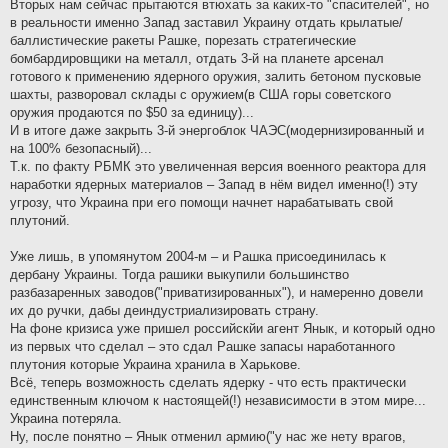
Вторых нам сейчас прытаются втюхать за каких-то "спасителей", но
в реальности именно Запад заставил Украину отдать крылатые/
баллистические ракеты Рашке, порезать стратегические
бомбардировщики на металл, отдать 3-й на планете арсенал
готового к применению ядерного оружия, залить бетоном пусковые
шахты, разворовал склады с оружием(в США горы советского
оружия продаются по $50 за единицу)...
И в итоге даже закрыть 3-й энергоблок ЧАЭС(модернизированный и
на 100% безопасный)...
Т.к. по факту РБМК это увеличенная версия военного реактора для
наработки ядерных материалов – Запад в нём видел именно(!) эту
угрозу, что Украина при его помощи начнет нарабатывать свой
плутоний.
Уже лишь, в упомянутом 2004-м – и Рашка присоединилась к
дербану Украины. Тогда рашики выкупили большинство
разбазаренных заводов("приватизированных"), и намеренно довели
их до ручки, дабы деиндустриализировать страну.
На фоне кризиса уже пришел российскйи агент Янык, и который одно
из первых что сделал – это сдал Рашке запасы наработанного
плутония которые Украина хранила в Харькове.
Всё, теперь возможность сделать ядерку - что есть практически
единственным ключом к настоящей(!) независимости в этом мире...
Украина потеряла.
Ну, после понятно – Янык отменил армию("у нас же нету врагов,