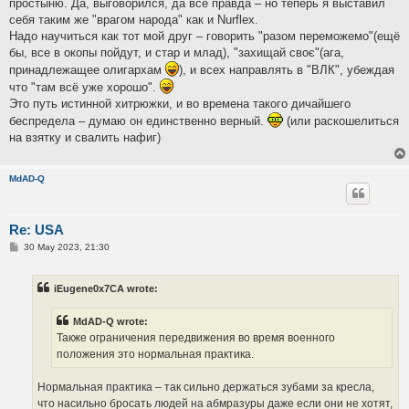
простыню. Да, выговорился, да всё правда – но теперь я выставил
себя таким же "врагом народа" как и Nurflex.
Надо научиться как тот мой друг – говорить "разом переможемо"(ещё
бы, все в окопы пойдут, и стар и млад), "захищай своє"(ага,
принадлежащее олигархам
), и всех направлять в "ВЛК", убеждая
что "там всё уже хорошо".
Это путь истинной хитрюжки, и во времена такого дичайшего
беспредела – думаю он единственно верный.
(или раскошелиться
на взятку и свалить нафиг)
MdAD-Q
Re: USA
P
30 May 2023, 21:30
o
s
t
iEugene0x7CA wrote:
MdAD-Q wrote:
Также ограничения передвижения во время военного
положения это нормальная практика.
Нормальная практика – так сильно держаться зубами за кресла,
что насильно бросать людей на абмразуры даже если они не хотят,