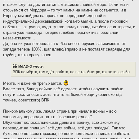
в таком случае достигается в максимальнейшей мере. Если мы и
отобьемся от Мордора – то тут камня на камне не останется, и в
Европу мы войдем на правах не передовой ядерной и
индустриальной державы(какой когда-то были), а после пирровой
победы – как руина, куда тут же придут западные бизнес-интересы, и
страна уже навсегда потеряет любые перспективы реальной
независимости...
Да, она их уже потеряла - т.к. без своего оружия зависимость от
запада теперь 100%, шаг влево/вправо и не поставят снаряды для
гаубиц, а это сразу конец.
MdAD-Q wrote:
ВПК не мёртв, там идёт работа, но не так быстро, как хотелось бы
Мёртв, и даже не трепыхается.
Более того, Запад сейчас всё сделает, чтобы нарушить любые
потуги восстановить хоть что-то из былой мощи украинского(а
точнее, советского) ВПК.
По-нормальному же, любая страна при начале войны – всю
экономику переводит на т.н. "военные рельсы".
Вбухивает колоссальнейшие деньги в военку, всю экономику
переводит на принцип "всё для войны, всё для победы". Так что
буквально по всем гаражам, по всем подвалам начинают работать