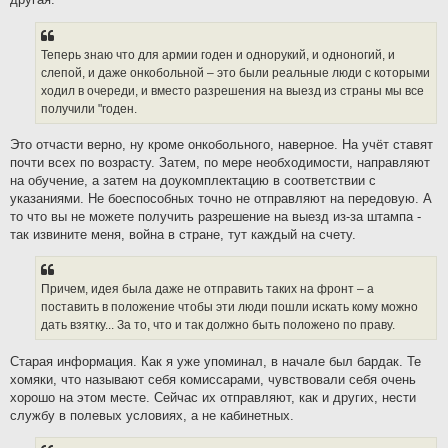
Теперь знаю что для армии годен и однорукий, и одноногий, и
слепой, и даже онкобольной – это были реальные люди с которыми
ходил в очереди, и вместо разрешения на выезд из страны мы все
получили "годен.
Это отчасти верно, ну кроме онкобольного, наверное. На учёт ставят
почти всех по возрасту. Затем, по мере необходимости, направляют
на обучение, а затем на доукомплектацию в соответствии с
указаниями. Не боеспособных точно не отправляют на передовую. А
то что вы не можете получить разрешение на выезд из-за штампа -
так извините меня, война в стране, тут каждый на счету.
Причем, идея была даже не отправить таких на фронт – а
поставить в положение чтобы эти люди пошли искать кому можно
дать взятку... За то, что и так должно быть положено по праву.
Старая информация. Как я уже упоминал, в начале был бардак. Те
хомяки, что называют себя комиссарами, чувствовали себя очень
хорошо на этом месте. Сейчас их отправляют, как и других, нести
службу в полевых условиях, а не кабинетных.