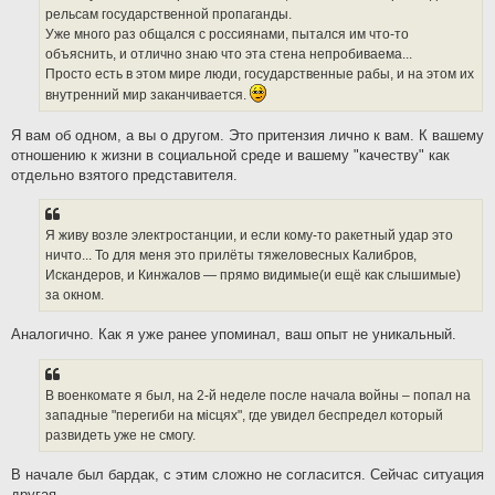
рельсам государственной пропаганды.
Уже много раз общался с россиянами, пытался им что-то
объяснить, и отлично знаю что эта стена непробиваема...
Просто есть в этом мире люди, государственные рабы, и на этом их
внутренний мир заканчивается.
Я вам об одном, а вы о другом. Это притензия лично к вам. К вашему
отношению к жизни в социальной среде и вашему "качеству" как
отдельно взятого представителя.
Я живу возле электростанции, и если кому-то ракетный удар это
ничто... То для меня это прилёты тяжеловесных Калибров,
Искандеров, и Кинжалов — прямо видимые(и ещё как слышимые)
за окном.
Аналогично. Как я уже ранее упоминал, ваш опыт не уникальный.
В военкомате я был, на 2-й неделе после начала войны – попал на
западные "перегиби на мiсцях", где увидел беспредел который
развидеть уже не смогу.
В начале был бардак, с этим сложно не согласится. Сейчас ситуация
другая.