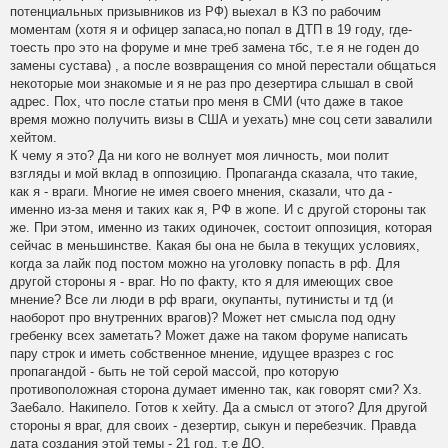
потенциальных призывников из РФ) выехал в КЗ по рабочим
моментам (хотя я и офицер запаса,но попал в ДТП в 19 году, где-
тоесть про это на форуме и мне треб замена тбс, т.е я не годен до
замены сустава) , а после возвращения со мной перестали общаться
некоторые мои знакомые и я не раз про дезертира слышал в свой
адрес. Пох, что после статьи про меня в СМИ (что даже в такое
время можно получить визы в США и уехать) мне соц сети завалили
хейтом.
К чему я это? Да ни кого не волнует моя личность, мои полит
взгляды и мой вклад в оппозицию. Пропаганда сказала, что такие,
как я - враги. Многие не имея своего мнения, сказали, что да -
именно из-за меня и таких как я, РФ в жопе. И с другой стороны так
же. При этом, именно из таких одиночек, состоит оппозиция, которая
сейчас в меньшинстве. Какая бы она не была в текущих условиях,
когда за лайк под постом можно на уголовку попасть в рф. Для
другой стороны я - враг. Но по факту, кто я для имеющих свое
мнение? Все ли люди в рф враги, окупанты, путинисты и тд (и
наоборот про внутренних врагов)? Может нет смысла под одну
гребенку всех заметать? Может даже на таком форуме написать
пару строк и иметь собственное мнение, идущее вразрез с гос
пропагандой - быть не той серой массой, про которую
противоположная сторона думает именно так, как говорят сми? Хз.
Зае6ало. Накипело. Готов к хейту. Да а смысл от этого? Для другой
стороны я враг, для своих - дезертир, сыкун и перебезчик. Правда
дата создания этой темы - 21 год, т.е ДО.