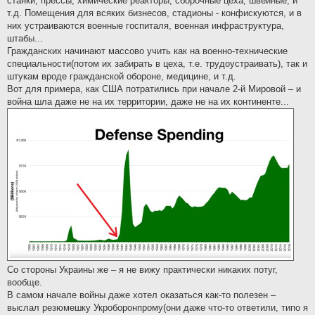
станки, прессы, химические реакторы, сборочные цеха, швейные, и
т.д. Помещения для всяких бизнесов, стадионы - конфискуются, и в
них устраиваются военные госпиталя, военная инфраструктура,
штабы...
Гражданских начинают массово учить как на военно-технические
специальности(потом их забирать в цеха, т.е. трудоустраивать), так и
штукам вроде гражданской обороне, медицине, и т.д.
Вот для примера, как США потратились при начале 2-й Мировой – и
война шла даже не на их территории, даже не на их континенте...
Со стороны Украины же – я не вижу практически никаких потуг,
вообще.
В самом начале войны даже хотел оказаться как-то полезен –
выслал резюмешку Укроборонпрому(они даже что-то ответили, типо я