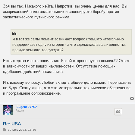
Зря вы так. Никакого хейта. Напротив, вы очень ценны для нас. Вы
американский налогоплательщик и спонсируете борьбу против
захватнического путинского режима.
И в тот же самы момент возникает вопрос к тем, кто категорично
поддерживает одну из сторон - а что сделал/делаешь именно ты,
прежде чем кого-тоосуждать?
Есть жертва и есть насильник. Какой стороне нужно помочь!? Ответ:
в зависимости от ваших наклонностей. Отсутствие помощи -
одобрение действий насильника.
И к вашему вопросу. Любой вклад в общее дело важен. Перечислять
не буду. Скажу лишь, что это материально-техническое обеспечение
и программное сопровождение.
iEugene0x7CA
Адепт
Re: USA
P
30 May 2023, 18:39
o