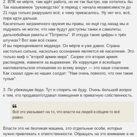
2. ВПК не мёртв, там идёт работа, но не так быстро, как хотелось бы.
Так называемое "руководство" в период с начала независимости до
21 года только разрушало всё, к чему прикасалось. Ну нет его, всё,
пора идти дальше.
Касательно заграничного оружия вы правы, но ещё год назад мы и
подумать не могли, что нам будут доступны танки и самолеты,
дальнобойные ракеты и "Пэтриоты". И откуда такие цифры о трёх
штучках? Вот вам всё скажи.
И вы переоцениваете медведя. Он мёртв и уже давно. Страна
настолько сильна, насколько осознаннее является её население. Это
только миф о "второй армии мира". Скорее это вторая армия
распиздяев, извините за выражение. Их коррупция и всеобщее
наплевательское отношение ко всему вокруг — это наше спасение.
Как сказал один из наших солдат: "Нам очень повезло, что они такие
тупые".
3. По убежищам беда. Тут и спорить не буду. Очень большой вопрос
к тем, кто продавал/отдавал помещения в приватную собственность.
Всё это указывает на то, что власти на людей в общем то всё
равно.
Власти это не безликая машина, это отдельные особи, которых
нужно привлекать к ответственности. Обращать на это внимание а не