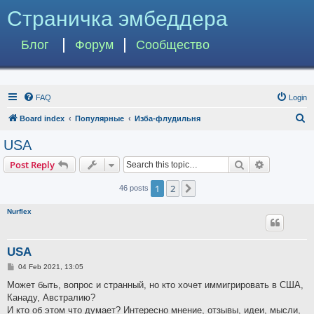
Страничка эмбеддера
Блог
Форум
Сообщество
FAQ
Login
S
Board index
Популярные
Изба-флудильня
e
USA
a
Search
Advanced s
Post Reply
r
c
1
2
Next
46 posts
h
Nurflex
USA
P
04 Feb 2021, 13:05
o
s
Может быть, вопрос и странный, но кто хочет иммигрировать в США,
t
Канаду, Австралию?
И кто об этом что думает? Интересно мнение, отзывы, идеи, мысли,