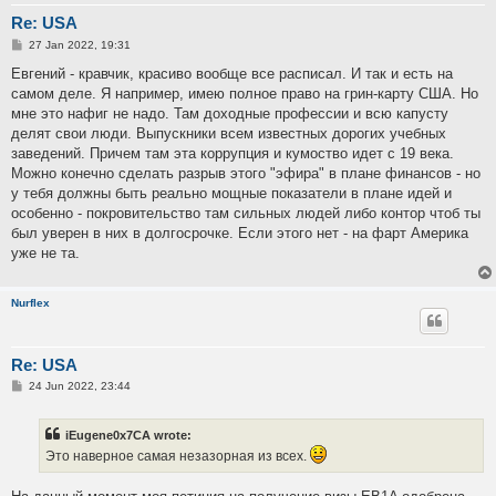
Re: USA
P
27 Jan 2022, 19:31
o
s
Евгений - кравчик, красиво вообще все расписал. И так и есть на
t
самом деле. Я например, имею полное право на грин-карту США. Но
мне это нафиг не надо. Там доходные профессии и всю капусту
делят свои люди. Выпускники всем известных дорогих учебных
заведений. Причем там эта коррупция и кумоство идет с 19 века.
Можно конечно сделать разрыв этого "эфира" в плане финансов - но
у тебя должны быть реально мощные показатели в плане идей и
особенно - покровительство там сильных людей либо контор чтоб ты
был уверен в них в долгосрочке. Если этого нет - на фарт Америка
уже не та.
Nurflex
Re: USA
P
24 Jun 2022, 23:44
o
s
t
iEugene0x7CA wrote:
Это наверное самая незазорная из всех.