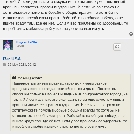
так ли? И если для вас это оккупация, то вы еще хуже, чем явный
враг - вы являетесь врагом внутренним. И если из-за страха не
хотите/можете помочь в борьбе с общим врагом, то хотя бы не
становитесь пособником врага. Работайте на общую победу, а не
ищите зраду там, где её нет. Если у вас проблемы со здоровьем, то
и проблем с мобилизацией у вас не должно возникнуть.
iEugene0x7CA
Адепт
Re: USA
P
29 May 2023, 06:42
o
s
t
MdAD-Q wrote:
Наверное, мы живем в разных странах и имеем разное
представление о гражданском обществе и долге. Похоже, вы
способны только на побег. Вы ведь не из прифронтового города, не
так ли? И если для вас это оккупация, то вы еще хуже, чем явный
враг - вы являетесь врагом внутренним. И если из-за страха не
хотите/можете помочь в борьбе с общим врагом, то хотя бы не
становитесь пособником врага. Работайте на общую победу, а не
ищите зраду там, где её нет. Если у вас проблемы со здоровьем, то
и проблем с мобилизацией у вас не должно возникнуть.