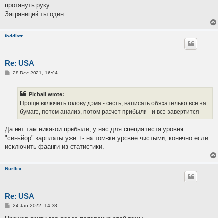
протянуть руку.
Заграницей ты один.
faddistr
Re: USA
P
28 Dec 2021, 16:04
o
s
t
Pigball wrote:
Проще включить голову дома - сесть, написать обязательно все на
бумаге, потом анализ, потом расчет прибыли - и все завертится.
Да нет там никакой прибыли, у нас для специалиста уровня
"синьйор" зарплаты уже +- на том-же уровне чистыми, конечно если
исключить фаанги из статистики.
Nurflex
Re: USA
P
24 Jan 2022, 14:38
o
s