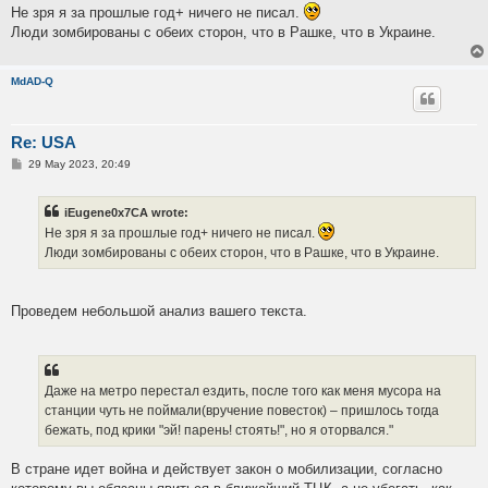
Не зря я за прошлые год+ ничего не писал.
Люди зомбированы с обеих сторон, что в Рашке, что в Украине.
MdAD-Q
Re: USA
P
29 May 2023, 20:49
o
s
t
iEugene0x7CA wrote:
Не зря я за прошлые год+ ничего не писал.
Люди зомбированы с обеих сторон, что в Рашке, что в Украине.
Проведем небольшой анализ вашего текста.
Даже на метро перестал ездить, после того как меня мусора на
станции чуть не поймали(вручение повесток) – пришлось тогда
бежать, под крики "эй! парень! стоять!", но я оторвался."
В стране идет война и действует закон о мобилизации, согласно