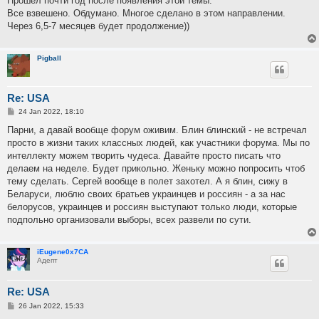
Прошел почти год после появления этой темы.
t
Все взвешено. Обдумано. Многое сделано в этом направлении.
Через 6,5-7 месяцев будет продолжение))
Pigball
Re: USA
P
24 Jan 2022, 18:10
o
s
Парни, а давай вообще форум оживим. Блин блинский - не встречал
t
просто в жизни таких классных людей, как участники форума. Мы по
интеллекту можем творить чудеса. Давайте просто писать что
делаем на неделе. Будет прикольно. Женьку можно попросить чтоб
тему сделать. Сергей вообще в полет захотел. А я блин, сижу в
Беларуси, люблю своих братьев украинцев и россиян - а за нас
белорусов, украинцев и россиян выступают только люди, которые
подпольно организовали выборы, всех развели по сути.
iEugene0x7CA
Адепт
Re: USA
P
26 Jan 2022, 15:33
o