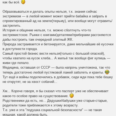
как бы всё.
Образовываться и делать опыты нельзя, т.к. знания сейчас
экстремизм — в любой момент может прийти бабайка и забрать в
спроектированный ад на земле(тюрьму), или вообще могут отравить/
застрелить.
История и общение нельзя, т.к. можно сболтнуть что-то
экстремистское. Рынки с книгами/деталями/приборами расгоняются
дабы построить там очередной элитный ЖК.
Природа застраивается и бетонируется, даже мельчайшие её кусочки
в доступности города.
Самый простой бизнес вести нельзя(только с большой опаской),
чтобы хватило на кусок хлеба... А жильё так вообще фиг купишь —
живи где попало.
Медицина, оставшая от СССР — была напрочь уничтожена, так что
теперь достаточно любой пустяковой лажей заболеть и кранты.
Тут ещё и войны подключились в добавок, сиди жди пока тебе бошку
не открутят, не за хвост собачий...
Хм... Короче говоря, я бы сказал что паспорт уже не обеспечивает
какое-то особое право на существование.
Родственники да есть, но... Дедушки/бабушки уже старые-старые,
родители тоже приближаются к этому возрасту.
Т.е. уже и эта "подушка социальной безопасности" — не такая
мощная, какой должна быть.