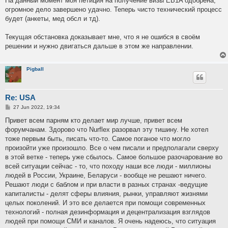
На данный момент моя петиция на получение визы EB1A одобрена,
огромное дело завершено удачно. Теперь чисто технический процесс
будет (анкеты, мед обсл и тд).
Текущая обстановка доказывает мне, что я не ошибся в своём
решении и нужно двигаться дальше в этом же направлении.
Pigball
Re: USA
P
27 Jun 2022, 19:34
o
s
Привет всем парням кто делает мир лучше, привет всем
t
форумчанам. Здорово что Nurfleх разорвал эту тишину. Не хотел
тоже первым быть, писать что-то. Самое поганое что могло
произойти уже произошло. Все о чем писали и предполагали сверху
в этой ветке - теперь уже сбылось. Самое большое разочарование во
всей ситуации сейчас - то, что походу наши все люди - миллионы
людей в России, Украине, Беларуси - вообще не решают ничего.
Решают люди с баблом и при власти в разных странах -ведущие
капиталисты - делят сферы влияния, рынки, управляют жизнями
целых поколений. И это все делается при помощи современных
технологий - полная дезинформация и децентрализация взглядов
людей при помощи СМИ и каналов. Я очень надеюсь, что ситуация