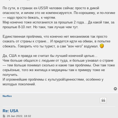
По сути, в странах ex-USSR человек сейчас просто в дикой
опасности, и ничем это не компенсируется. По-хорошему, и по-логике
— надо просто бежать, к чертям.
Мир конечно тоже испоганился за прошлые 2 года... Да какой там, за
прошлые 8-10 лет. Но таки, там лучше чем тут.
Единственная проблема, что конечно нет механизмов так просто
скакать от страны к стране... И придется идти на обман, в попытке
сбежать. Говорить что ты турист, а сам "вон чего" вздумал.
Да, США я правда не считал бы лучшей конечной целью...
Чем больше общался с людьми от туда, и больше узнавал о стране
— тем больше понимал сколько и какие там проблемы. Они там тоже
серьёзные, того же жилища и медицины там к примеру тоже не
получить.
И огромнейшие проблемы с культурой/ценностями, особенно у
молодых поколений.
Nurflex
Re: USA
P
26 Jan 2022, 18:32