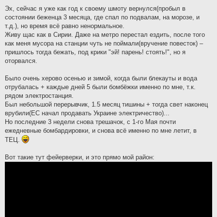
Эх, сейчас я уже как год к своему шмоту вернулся(пробыл в
состоянии беженца 3 месяца, где спал по подвалам, на морозе, и
т.д.), но время всё равно ненормальное.
Живу щас как в Сирии. Даже на метро перестал ездить, после того
как меня мусора на станции чуть не поймали(вручение повесток) –
пришлось тогда бежать, под крики "эй! парень! стоять!", но я
оторвался.
Было очень херово осенью и зимой, когда были блекауты и вода
отрубалась + каждые дней 5 были бомбёжки именно по мне, т.к.
рядом электростанция.
Был небольшой перерывчик, 1.5 месяц тишины + тогда свет наконец
врубили(ЕС начал продавать Украине электричество)...
Но последние 3 недели снова трешачок, с 1-го Мая почти
ежедневные бомбардировки, и снова всё именно по мне летит, в
ТЕЦ.
Вот такие тут фейерверки, и это прямо мой район: