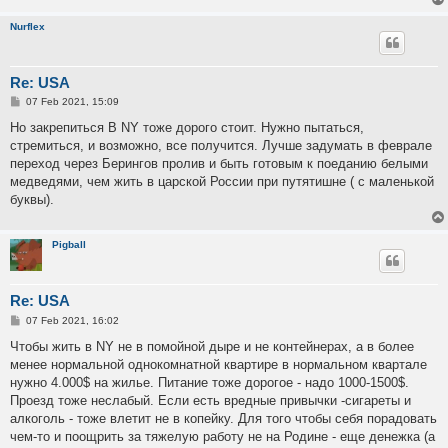
Nurflex
Re: USA
P
07 Feb 2021, 15:09
o
s
Но закрепиться В NY тоже дорого стоит. Нужно пытаться,
t
стремиться, и возможно, все получится. Лучше задумать в феврале
переход через Берингов пролив и быть готовым к поеданию белыми
медведями, чем жить в царской России при путятишне ( с маленькой
буквы).
Pigball
Re: USA
P
07 Feb 2021, 16:02
o
s
Чтобы жить в NY не в помойной дыре и не контейнерах, а в более
t
менее нормальной однокомнатной квартире в нормальном квартале
нужно 4.000$ на жилье. Питание тоже дорогое - надо 1000-1500$.
Проезд тоже неслабый. Если есть вредные привычки -сигареты и
алкоголь - тоже влетит не в копейку. Для того чтобы себя порадовать
чем-то и поощрить за тяжелую работу не на Родине - еще денежка (а