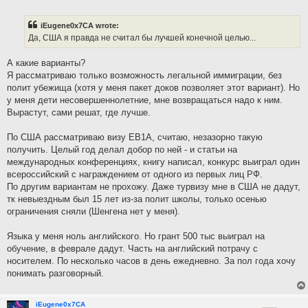
o
s
t
iEugene0x7CA wrote:
Да, США я правда не считал бы лучшей конечной целью...
А какие варианты?
Я рассматриваю только возможность легальной иммиграции, без
полит убежища (хотя у меня пакет доков позволяет этот вариант). Но
у меня дети несовершеннолетние, мне возвращаться надо к ним.
Вырастут, сами решат, где лучше.
По США рассматриваю визу EB1A, считаю, незазорно такую
получить. Целый год делал добор по ней - и статьи на
международных конференциях, книгу написал, конкурс выиграл один
всероссийский с награждением от одного из первых лиц РФ.
По другим вариантам не прохожу. Даже турвизу мне в США не дадут,
тк невыездным был 15 лет из-за полит школы, только осенью
ограничения сняли (Шенгена нет у меня).
Языка у меня ноль английского. Но грант 500 тыс выиграл на
обучение, в феврале дадут. Часть на английский потрачу с
носителем. По несколько часов в день ежедневно. За пол года хочу
понимать разговорный.
iEugene0x7CA