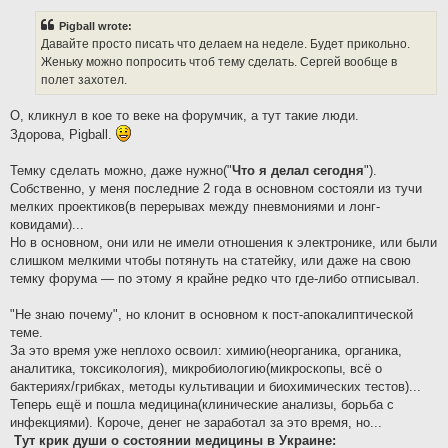
s
t
Pigball wrote:
Давайте просто писать что делаем на неделе. Будет прикольно.
Женьку можно попросить чтоб тему сделать. Сергей вообще в
полет захотел.
О, кликнул в кое то веке на форумчик, а тут такие люди.
Здорова, Pigball.
Темку сделать можно, даже нужно("
Что я делал сегодня
").
Собственно, у меня последние 2 года в основном состояли из тучи
мелких проектиков(в перерывах между пневмониями и лонг-
ковидами)...
Но в основном, они или не имели отношения к электронике, или были
слишком мелкими чтобы потянуть на статейку, или даже на свою
темку форума — по этому я крайне редко что где-либо отписывал.
"Не знаю почему", но клонит в основном к пост-апокалиптической
теме.
За это время уже неплохо освоил: химию(неорганика, органика,
аналитика, токсикология), микробиологию(микроскопы, всё о
бактериях/грибках, методы культивации и биохимических тестов)...
Теперь ещё и пошла медицина(клинические анализы, борьба с
инфекциями). Короче, денег не заработал за это время, но...
Тут крик души о состоянии медицины в Украине: