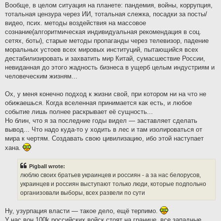
Вообще, в целом ситуация на планете: пандемия, войны, коррупция,
тотальная цензура через ИИ, тотальная слежка, посадки за посты/
видео, псих. методы воздействия на массовое
сознание(алгоритмическая индивидуальная рекомендация в соц.
сетях, боты), старые методы пропаганды через телевизор, падение
моральных устоев всех мировых институций, пытающийся всех
дестабилизировать и захватить мир Китай, сумасшествие России,
невиданная до этого жадность бизнеса в ущерб целым индустриям и
человеческим жизням...
Ох, у меня конечно подход к жизни свой, при котором ни на что не
обижаешься. Когда вселенная принимается как есть, и любое
событие лишь полнее раскрывает её сущность...
Но блин, что я за последние годы видел — заставляет сделать
вывод... Что надо куда-то у ходить в лес и там изолироваться от
мира к чертям. Создавать свою цивилизацию, ибо этой наступает
хана.
Pigball wrote:
люблю своих братьев украинцев и россиян - а за нас белорусов,
украинцев и россиян выступают только люди, которые подпольно
организовали выборы, всех развели по сути
Ну, узурпация власти — такое дело, ещё терпимо.
У нас вон 100k российских войск стоят на границе, все западные