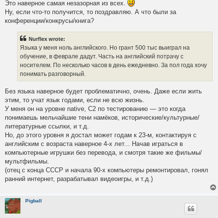
Это наверное самая незазорная из всех.
Ну, если что-то получится, то поздравляю. А что были за
конференции/конкрусы/книга?
Nurflex wrote:
Языка у меня ноль английского. Но грант 500 тыс выиграл на
обучение, в феврале дадут. Часть на английский потрачу с
носителем. По несколько часов в день ежедневно. За пол года хочу
понимать разговорный.
Без языка наверное будет проблематично, очень. Даже если жить
этим, то учат язык годами, если не всю жизнь.
У меня он на уровне native, C2 по тестированию — это когда
понимаешь мельчайшие тени намёков, исторические/культурные/
литературные ссылки, и т.д.
Но, до этого уровня я достал может годам к 23-м, контактируя с
английским с возраста наверное 4-х лет... Начав играться в
компьютерные игрушки без перевода, и смотря такие же фильмы/
мультфильмы.
(отец с конца СССР и начала 90-х компьютеры ремонтировал, гонял
ранний интернет, разрабатывал видеоигры, и т.д.)
Pigball