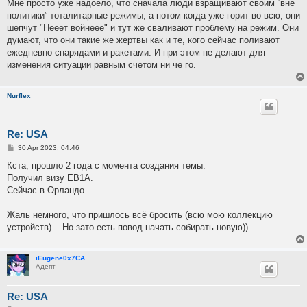
Мне просто уже надоело, что сначала люди взращивают своим “вне
политики” тоталитарные режимы, а потом когда уже горит во всю, они
шепчут "Нееет войнеее" и тут же сваливают проблему на режим. Они
думают, что они такие же жертвы как и те, кого сейчас поливают
ежедневно снарядами и ракетами. И при этом не делают для
изменения ситуации равным счетом ни че го.
Nurflex
Re: USA
P
30 Apr 2023, 04:46
o
s
Кста, прошло 2 года с момента создания темы.
t
Получил визу EB1A.
Сейчас в Орландо.
Жаль немного, что пришлось всё бросить (всю мою коллекцию
устройств)... Но зато есть повод начать собирать новую))
iEugene0x7CA
Адепт
Re: USA