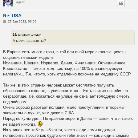
Адепт
Re: USA
P
27 Jan 2022, 06:06
o
s
t
Nurflex wrote:
А какие варианты?
В Европе есть много стран, в той или иной мере склоняющихся к
социалистической модели.
Исландия, Швеция, Норвегия, Дания, Финляндия, Объединённое
Королевство — имеют мед. систему, на 100% финансируемую
налогами... Т.е. что-то, хоть отдалённо похожее на медицину СССР.
Так же, в этих странах человек может бесплатно получить
образование в школах, в университетах... Есть всякие пособия по
безработице, т.е. оказаться на улице не означает голодную смерть
под забором.
Очень хорошо работает полиция, мало преступлений, и тюрьмы
значительно лучше, чем даже в США.
Народ по культуре... По крайней мере, в Дании — такой, что я такого
не видел никогда.
На улицах все тебе улыбаются, часто люди сами подходят
поговорить, просто как будто они тебя знают — как люди в семьях