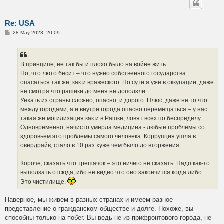
Re: USA
P
28 May 2023, 20:09
o
s
t
В принципе, не так бы и плохо было на войне жить.
Но, что люто бесит – что нужно собственного государства
опасаться так же, как и вражеского. По сути я уже в оккупации, даже
не смотря что рашики до меня не доползли.
Уехать из страны сложно, опасно, и дорого. Плюс, даже не то что
между городами, а и внутри города опасно перемещаться – у нас
такая же могилизация как и в Рашке, ловят всех по беспределу.
Одновременно, начисто умерла медицина - любые проблемы со
здоровьем это проблемы самого человека. Коррупция ушла в
овердрайв, стало в 10 раз хуже чем было до вторжения.
Короче, сказать что трешачок – это ничего не сказать. Надо как-то
выползать отсюда, ибо не видно что оно закончится когда либо.
Это чистилище.
Наверное, мы живем в разных странах и имеем разное
представление о гражданском обществе и долге. Похоже, вы
способны только на побег. Вы ведь не из прифронтового города, не