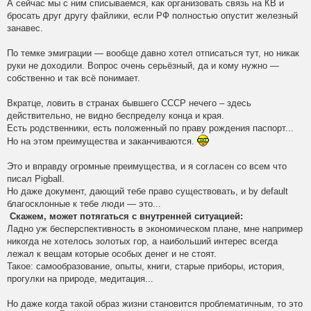
А сейчас мы с ним списываемся, как организовать связь на КВ и
бросать друг другу файлики, если РФ полностью опустит железный
занавес.
По темке эмиграции — вообще давно хотел отписаться тут, но никак
руки не доходили. Вопрос очень серьёзный, да и кому нужно —
собственно и так всё понимает.
Вкратце, ловить в странах бывшего СССР нечего – здесь
действительно, не видно беспределу конца и края.
Есть родственники, есть положенный по праву рождения паспорт...
Но на этом преимущества и заканчиваются.
Это и вправду огромные преимущества, и я согласен со всем что
писал Pigball.
Но даже документ, дающий тебе право существовать, и by default
благосклонные к тебе люди — это...
Скажем, может потягаться с внутренней ситуацией:
Ладно уж бесперспективность в экономическом плане, мне например
никогда не хотелось золотых гор, а наибольший интерес всегда
лежал к вещам которые особых денег и не стоят.
Такое: самообразование, опыты, книги, старые приборы, история,
прогулки на природе, медитация...
Но даже когда такой образ жизни становится проблематичным, то это