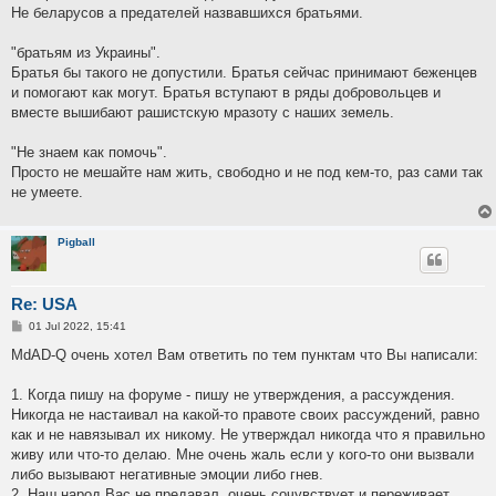
Не беларусов а предателей назвавшихся братьями.
"братьям из Украины".
Братья бы такого не допустили. Братья сейчас принимают беженцев
и помогают как могут. Братья вступают в ряды добровольцев и
вместе вышибают рашистскую мразоту с наших земель.
"Не знаем как помочь".
Просто не мешайте нам жить, свободно и не под кем-то, раз сами так
не умеете.
Pigball
Re: USA
P
01 Jul 2022, 15:41
o
s
MdAD-Q очень хотел Вам ответить по тем пунктам что Вы написали:
t
1. Когда пишу на форуме - пишу не утверждения, а рассуждения.
Никогда не настаивал на какой-то правоте своих рассуждений, равно
как и не навязывал их никому. Не утверждал никогда что я правильно
живу или что-то делаю. Мне очень жаль если у кого-то они вызвали
либо вызывают негативные эмоции либо гнев.
2. Наш народ Вас не предавал, очень сочувствует и переживает.