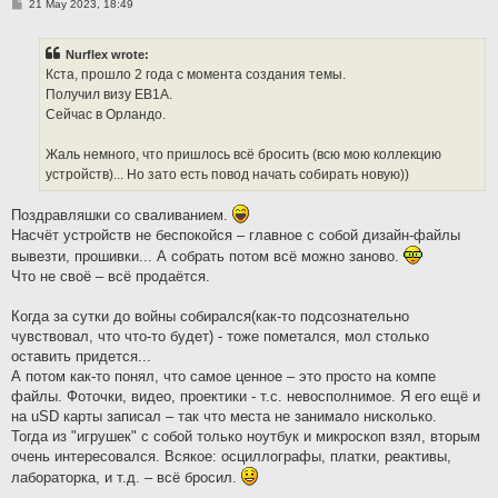
P
21 May 2023, 18:49
o
s
t
Nurflex wrote:
Кста, прошло 2 года с момента создания темы.
Получил визу EB1A.
Сейчас в Орландо.
Жаль немного, что пришлось всё бросить (всю мою коллекцию
устройств)... Но зато есть повод начать собирать новую))
Поздравляшки со сваливанием.
Насчёт устройств не беспокойся – главное с собой дизайн-файлы
вывезти, прошивки... А собрать потом всё можно заново.
Что не своё – всё продаётся.
Когда за сутки до войны собирался(как-то подсознательно
чувствовал, что что-то будет) - тоже пометался, мол столько
оставить придется...
А потом как-то понял, что самое ценное – это просто на компе
файлы. Фоточки, видео, проектики - т.с. невосполнимое. Я его ещё и
на uSD карты записал – так что места не занимало нисколько.
Тогда из "игрушек" c собой только ноутбук и микроскоп взял, вторым
очень интересовался. Всякое: осциллографы, платки, реактивы,
лабораторка, и т.д. – всё бросил.