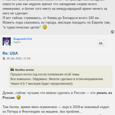
новости уже как неделю кричат что нападение скорее всего
неминуемо, и более того никто на международной арене ничего за
него не сделает.
Я вот сейчас стремаюсь, от Киева до Беларуси всего 100 км...
Можеть пора сваливать из города, месяцок поездить по Европе там,
"в туристических целях".
iEugene0x7CA
Адепт
Re: USA
P
26 Jan 2022, 17:16
o
s
t
Nurflex wrote:
Прошел почти год после появления этой темы.
Все взвешено. Обдумано. Многое сделано в этом направлении.
Через 6,5-7 месяцев будет продолжение))
Думаю, сейчас лучшее что можно сделать в России — это
уехать из
России
.
Тем более, время явно ограничено — ещё в 2019-м знакомый ездил
из Питера в Финляндию на машине, без проблем...