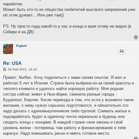
наработки.
Может быть кто-то из общества любителей высокого напряжения уже
об этом думает... Или уже там))
PS: Ну просто пздц какой-то у нас и конца и края этому не видно (в
Сибири и на ДВ)
Pigball
Re: USA
P
04 Feb 2021, 14:10
o
s
Привет, Nurfleх. Хочу поделиться с вами своим опытом. Я жил и
t
работал 5 лет в Италии. Страна была выбрана из-за своей красоты и
теплого климата и удалось найти хорошую работу. Моя родная
сестра сейчас живет в Нью-йорке, сменила разные города -
Будапешт, Берлин. Косяк переезда в том, что если у возникло такое
желание, к нему нужно серьезно подготовится, и обязательно это
надо делать с единомышленником либо группой. Снимать жилье и
подзаработать будет в одиночку почти нереально и будешь еле
сводить концы с концами. В каждой стране свои законы и свой
уровень жизни - потеряешь там работу и финансирование и тебе
карачун. Надо взвешивать риски и иметь готовое место.