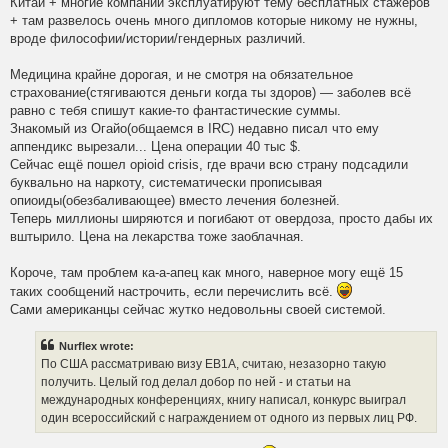
Китай + многие компании эксплуатируют тему бесплатных стажеров
+ там развелось очень много дипломов которые никому не нужны,
вроде философии/истории/гендерных различий.
Медицина крайне дорогая, и не смотря на обязательное
страхование(стягиваются деньги когда ты здоров) — заболев всё
равно с тебя спишут какие-то фантастические суммы.
Знакомый из Огайо(общаемся в IRC) недавно писал что ему
аппендикс вырезали... Цена операции 40 тыс $.
Сейчас ещё пошел opioid crisis, где врачи всю страну подсадили
буквально на наркоту, систематически прописывая
опиоиды(обезбаливающее) вместо лечения болезней.
Теперь миллионы ширяются и погибают от овердоза, просто дабы их
вштырило. Цена на лекарства тоже заоблачная.
Короче, там проблем ка-а-апец как много, наверное могу ещё 15
таких сообщений настрочить, если перечислить всё.
Сами американцы сейчас жутко недовольны своей системой.
Nurflex wrote:
По США рассматриваю визу EB1A, считаю, незазорно такую
получить. Целый год делал добор по ней - и статьи на
международных конференциях, книгу написал, конкурс выиграл
один всероссийский с награждением от одного из первых лиц РФ.