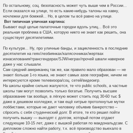
По остальному, соц. безопасность может чуть выше чем в России...
Если оказался на улице, то есть какие-нибудь талоны на хавку,
ночлежки для бомжей... Но, в целом ты всё равно на улице.
Вот типичная уличная картина:
Бывают ещё целые палаточные городки вдоль улиц... Всё это
реальная проблема в США, которую никто не знает как решить, она
существует десятилетиями.
По культуре... Ну, про уличные банды, и зацикленность в последние
десятилетия на геях/лезбиянках/калясочниках/жертвах
изнасилования/трансгендерах/SJW/неграх/прочей швали наверное
даже у нас слышали.
Сам средний американец так же, как правило мало образован — не
знают больше 1-го языка, не знают самых азов географии, ничем не
интересуются кроме телевизора/соц. сетей/видеоигр.
На школы крайне сильно жалуются, те что public schools, а частные
школы там могут позволить только богатые. Получить высшее
образование так вообще, в лёгкую может стоить под 30-60 тыс $
даже в дешевом колледже, и там ещё хитрые протолкнутые мутки
лоббистами, которые не дают человеку объявив банкротство –
сбросить с себя студенческий долг. В итоге, те кто решил пойти
получить вышку — выходят с долгом, который потом отдают
следующие 10-15 лет, даже с вышкой работая по макдональдсам. С
дипломом сложно найти работу, т.к. всё производство выехало в