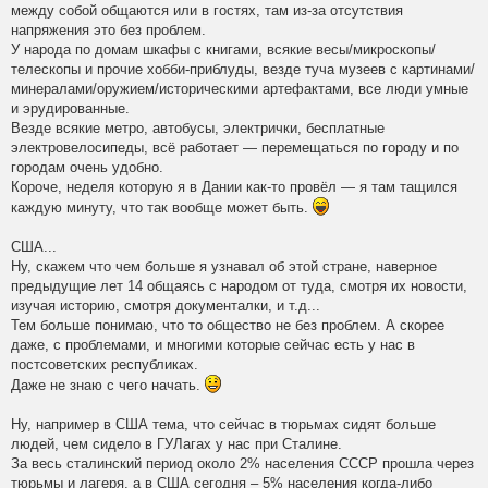
между собой общаются или в гостях, там из-за отсутствия
напряжения это без проблем.
У народа по домам шкафы с книгами, всякие весы/микроскопы/
телескопы и прочие хобби-приблуды, везде туча музеев с картинами/
минералами/оружием/историческими артефактами, все люди умные
и эрудированные.
Везде всякие метро, автобусы, электрички, бесплатные
электровелосипеды, всё работает — перемещаться по городу и по
городам очень удобно.
Короче, неделя которую я в Дании как-то провёл — я там тащился
каждую минуту, что так вообще может быть.
США...
Ну, скажем что чем больше я узнавал об этой стране, наверное
предыдущие лет 14 общаясь с народом от туда, смотря их новости,
изучая историю, смотря документалки, и т.д...
Тем больше понимаю, что то общество не без проблем. А скорее
даже, с проблемами, и многими которые сейчас есть у нас в
постсоветских республиках.
Даже не знаю с чего начать.
Ну, например в США тема, что сейчас в тюрьмах сидят больше
людей, чем сидело в ГУЛагах у нас при Сталине.
За весь сталинский период около 2% населения СССР прошла через
тюрьмы и лагеря, а в США сегодня – 5% населения когда-либо