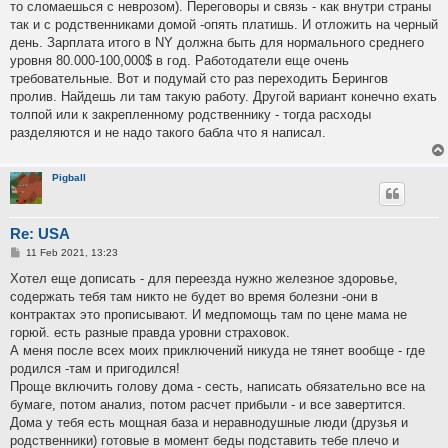
то сломаешься с неврозом). Переговоры и связь - как внутри страны
так и с родственниками домой -опять платишь. И отложить на черный
день. Зарплата итого в NY должна быть для нормального среднего
уровня 80.000-100,000$ в год. Работодатели еще очень
требовательные. Вот и подумай сто раз переходить Берингов
пролив. Найдешь ли там такую работу. Другой вариант конечно ехать
толпой или к закрепленному родственнику - тогда расходы
разделяются и не надо такого бабла что я написал.
Pigball
Re: USA
P
11 Feb 2021, 13:23
o
s
Хотел еще дописать - для переезда нужно железное здоровье,
t
содержать тебя там никто не будет во время болезни -они в
контрактах это прописывают. И медпомощь там по цене мама не
горюй. есть разные правда уровни страховок.
А меня после всех моих приключений никуда не тянет вообще - где
родился -там и пригодился!
Проще включить голову дома - сесть, написать обязательно все на
бумаге, потом анализ, потом расчет прибыли - и все завертится.
Дома у тебя есть мощная база и неравнодушные люди (друзья и
родственники) готовые в момент беды подставить тебе плечо и