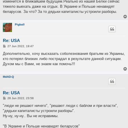
изменится в ближайшем будущем.Реально из нашей Белки сейчас
тяжело выехать даже на отдых. В Украине и Польше ненавидят
беларусов. За что? За то дядьки капиталисты устроили разборы.
Pigball
Re: USA
P
27 Jun 2022, 19:47
o
s
Дополнительно, хочу высказать соболезнования братьям из Украины,
t
кто потерял близких либо пострадал в результате данной ситуации.
Духом мы с Вами, не знаем как помочь!!!
MdAD-Q
Re: USA
P
28 Jun 2022, 23:58
o
s
"люди не решают ничего", "решают люди с баблом и при власти",
t
"дядьки капиталисты устроили разборы".
Ну-ну, ну-ну.. Вы не исправимы.
"В Украине и Польше ненавидят беларусов"