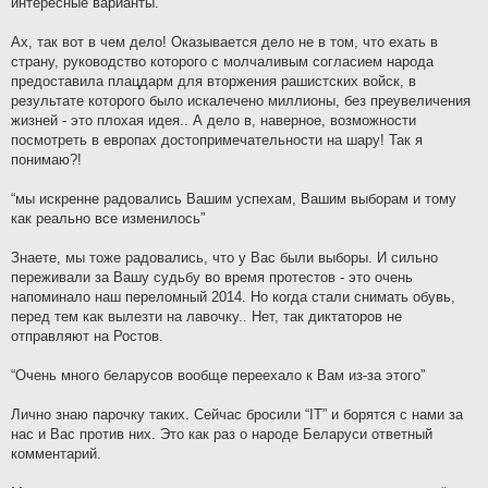
интересные варианты.”
Ах, так вот в чем дело! Оказывается дело не в том, что ехать в
страну, руководство которого с молчаливым согласием народа
предоставила плацдарм для вторжения рашистских войск, в
результате которого было искалечено миллионы, без преувеличения
жизней - это плохая идея.. А дело в, наверное, возможности
посмотреть в европах достопримечательности на шару! Так я
понимаю?!
“мы искренне радовались Вашим успехам, Вашим выборам и тому
как реально все изменилось”
Знаете, мы тоже радовались, что у Вас были выборы. И сильно
переживали за Вашу судьбу во время протестов - это очень
напоминало наш переломный 2014. Но когда стали снимать обувь,
перед тем как вылезти на лавочку.. Нет, так диктаторов не
отправляют на Ростов.
“Очень много беларусов вообще переехало к Вам из-за этого”
Лично знаю парочку таких. Сейчас бросили “IT” и борятся с нами за
нас и Вас против них. Это как раз о народе Беларуси ответный
комментарий.