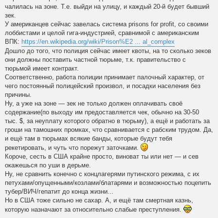
чалилась на зоне. Т.е. выйди на улицу, и каждый 20-й будет бывший
зек.
У американцев сейчас завелась система prisons for profit, со своими
лоббистами и целой гига-индустрией, сравнимой с американским
ВПК:
https://en.wikipedia.org/wiki/Prison%E2 ... al_complex
Дошло до того, что полиция сейчас имеет квоты, на то сколько зеков
они должны поставить частной тюрьме, т.к. правительство с
тюрьмой имеет контракт.
Соответственно, работа полиции принимает палочный характер, от
чего постоянный полицейский произвол, и посадки населения без
причины.
Ну, а уже на зоне — зек не только должен оплачивать своё
содержание(по выходу им предоставляется чек, обычно на 30-50
тыс. $, за неуплату которого обратно в тюрьму), а ещё и работать за
гроши на тамошних промках, что сравнивается с рабским трудом. Да,
и ещё там в тюрьмах всякие банды, которые будут тебя
рекетировать, и чуть что порежут заточками.
Короче, сесть в США крайне просто, виноват ты или нет — и сев
окажешься по уши в дерьме.
Ну, не сравнить конечно с концлагерями путинского режима, с их
петухами/опущенными/козлами/блатарями и возможностью поцепить
тубер/ВИЧ/гепатит до конца жизни...
Но в США тоже сильно не сахар. А, и ещё там смертная казнь,
которую назначают за относительно слабые преступления.