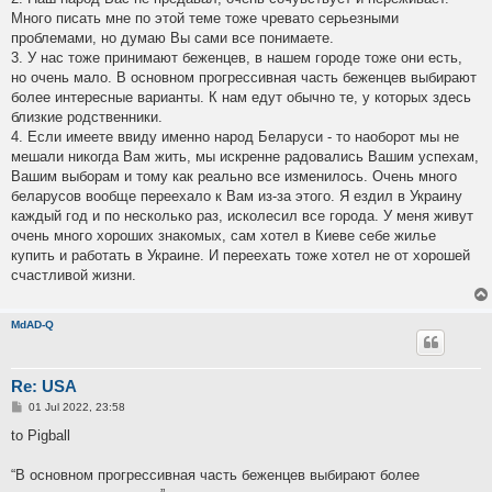
Много писать мне по этой теме тоже чревато серьезными
проблемами, но думаю Вы сами все понимаете.
3. У нас тоже принимают беженцев, в нашем городе тоже они есть,
но очень мало. В основном прогрессивная часть беженцев выбирают
более интересные варианты. К нам едут обычно те, у которых здесь
близкие родственники.
4. Если имеете ввиду именно народ Беларуси - то наоборот мы не
мешали никогда Вам жить, мы искренне радовались Вашим успехам,
Вашим выборам и тому как реально все изменилось. Очень много
беларусов вообще переехало к Вам из-за этого. Я ездил в Украину
каждый год и по несколько раз, исколесил все города. У меня живут
очень много хороших знакомых, сам хотел в Киеве себе жилье
купить и работать в Украине. И переехать тоже хотел не от хорошей
счастливой жизни.
MdAD-Q
Re: USA
P
01 Jul 2022, 23:58
o
s
to Pigball
t
“В основном прогрессивная часть беженцев выбирают более