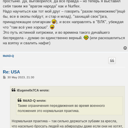
простыню. Да, выговорился, да всё правда – но теперь я выставил
себя таким же "врагом народа" как и Nurflex.
Надо научиться как тот мой друг – говорить "разом переможемо"(ещё
бы, все в окопы пойдут, и стар и млад), "захищай своє"(ага,
принадлежащее олигархам
), и всех направлять в "ВЛК", убеждая
что "там всё уже хорошо".
Это путь истинной хитрюжки, и во времена такого дичайшего
беспредела – думаю он единственно верный.
(или раскошелиться
на взятку и свалить нафиг)
MdAD-Q
Re: USA
P
30 May 2023, 21:30
o
s
t
iEugene0x7CA wrote:
MdAD-Q wrote:
Также ограничения передвижения во время военного
положения это нормальная практика.
Нормальная практика – так сильно держаться зубами за кресла,
что насильно бросать людей на абмразуры даже если они не хотят,