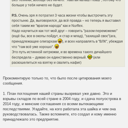
Без техники, вообще без ничего. "Хватай калаш i їбаш", потому что
больше у тебя ничего не будет.
P.S.
Очень зря я потратил 3 часа жизни чтобы выстрочить эту
простыню. Да, выговорился, да всё правда – но теперь я выставил
себя таким же "врагом народа" как и Nurflex.
Надо научиться как тот мой друг – говорить "разом переможемо"
(ещё бы, все в окопы пойдут, и стар и млад), "захищай своє"(ага,
принадлежащее олигархам
), и всех направлять в "ВЛК", убеждая
что "там всё уже хорошо".
Это путь истинной хитрюжки, и во времена такого дичайшего
беспредела – думаю он единственно верный.
(или
раскошелиться на взятку и свалить нафиг)
Прокоментирую только то, что было после цитирования моего
сообщения.
1. План поглощения нашей страны вызревал уже давно. Это и
взрывы складов по всей стране в 2004 году, и сдача полуострова в
2014 году, и минские соглашения со всеми вытекающими
последствиями. Угадайте, на кого работала эта шайка и чем она
руководствовалась. Также вспомните, кто создал и кому именно
принадлежало это предприятие.