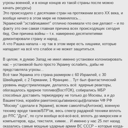
угрозы военной, и в конце концов из такой страны после можно
качать ресурсы)
Это происходило с десятками стран на протяжении всего XX века, и
вообще ничего в этом мире не поменялось...
Украинский "эстаблишмент" отлично понимали что они делают – и по
факту это они самая главная причина всех происходящих сегодня
бед. Они причина войны – т.к. намеренно десятилетиями
демонтировали страну и народ...
А что Рашка напала – ну так в этом мире есть хищники, которые
нападают на всё что слабое и не может защититься.
В целом, я думаю Запад не имел именно установки колонизировать
нас – установкой было просто Украину ослабить, дабы не
представляла угрозы...
Всё таки Украина это страна размером с 60 Израилей, с 30
Швейцарий, с 2 Германии, 1 Францию... Тут был фантастический
уровень индустриализации, делалось всё: ядерные реакторы,
обогащалось ядерное топливо(ВостГОК), собирались МБР
способных доставить термоядерку не только до Москвы, а и до
Вашингтона, корабли ракетоносцы/авианосцы(флагман ЧФ РФ
"Москву" сделали в Украине), всякие самолёты(Антонов), военную
технику вроде танков/БТР'ов, весь спектр радарной техники вплоть
до РЛС "Дуга", по сути вообще всё-всё-всё, вплоть до микросхем и
компьютеров, еды, текстиля, химии... И именно у нас 25 лет назад
оказались самые мощные ударные армии ВС СССР – которые когда-