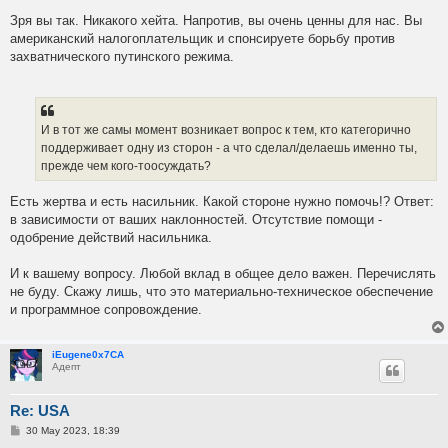
Зря вы так. Никакого хейта. Напротив, вы очень ценны для нас. Вы
американский налогоплательщик и спонсируете борьбу против
захватнического путинского режима.
И в тот же самы момент возникает вопрос к тем, кто категорично
поддерживает одну из сторон - а что сделал/делаешь именно ты,
прежде чем кого-тоосуждать?
Есть жертва и есть насильник. Какой стороне нужно помочь!? Ответ:
в зависимости от ваших наклонностей. Отсутствие помощи -
одобрение действий насильника.
И к вашему вопросу. Любой вклад в общее дело важен. Перечислять
не буду. Скажу лишь, что это материально-техническое обеспечение
и программное сопровождение.
iEugene0x7CA
Адепт
Re: USA
P
30 May 2023, 18:39
o