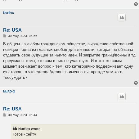
Nurflex
Re: USA
P
30 May 2023, 05:56
o
s
В общем - в любом гражданском обществе, выражение собственной
t
позиции - одна из главных свобод для личности, которая не обязана
отдавать свое будущее за чьи-то идеи. И закрытие границ/войны и тд
придуманы темы, кто сам в них не участвует. И в тот же самы
момент возникает вопрос к тем, кто категорично поддерживает одну
из сторон - а что сделал/делаешь именно ты, прежде чем кого-
тоосуждать?
MdAD-Q
Re: USA
P
30 May 2023, 06:44
o
s
t
Nurflex wrote:
Готов к хейту