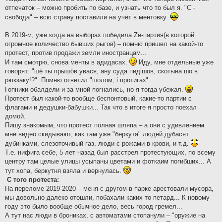
отпечаток – можно пробить по базе, и узнать что то был я. "С -
свобода" – всю страну поставили на учёт в ментовку.
В 2019-м, уже когда на выборах победила Zе-партия(в которой
огромное количество бывших рыгов) – помню пришел на какой-то
протест, против продажи земли иностранцам...
И там смотрю, снова менты в адидасах.
Иду, мне отдельные уже
говорят: "шё ты прышöв увася, ану суда пидiшов, скотына шо в
рюкзаку!?". Помню ответил "шолом, i протигаз".
Гопники обалдели и за мной погнались, но я тогда убежал.
Протест был какой-то вообще беспонтовый, какие-то партии с
флагами и дедушки-бабушки... Так что в итоге я просто поехал
домой.
Пишу знакомым, что протест полная шляпа – а они с удивлением
мне видео скидывают, как там уже "беркута" людей дубасят
дубинками, слезоточивый газ, люди с рожами в крови, и т.д.
Т.е. нифига себе, 5 лет назад был расстрел протестующих, по всему
центру там целые улицы усыпаны цветами и фоткаим погибших... А
тут хопа, беркутня взяла и вернулась.
С того протеста:
На переломе 2019-2020 – меня с другом в парке арестовали мусора,
мы довольно далеко отошли, побахали каких-то петард... К новому
году это было вообще обычное дело, весь город гремел...
А тут нас люди в брониках, с автоматами стопанули – "оружие на