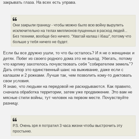
закрывать глаза. На всех есть управа.
Они закрыли границу - чтобы можно было всю войну вырулить
исключительно на телах миллионов пущенных в расход людей...
Без техники, вообще без ничего. "Хватай калаш i їбаш", потому что
больше у тебя ничего не будет.
Если бы все дружно ушли, то что бы осталось? И я не о женщинах и
детях. Побег из своего родного дома это не выход. Убегать, потому
что карлику захотелось почувствовать себя "собирателем земель"?
Дать отпор это единственный шанс на выживание, даже если с
калашом и 2 рожками. Лучше так, чем позволить кому-то диктовать
свои условия.
Я знаю, что людьми на передовой не раскидываются. Как правило,
сначала обработка территории, затем уже продвижение. Это вам не
мясные стили войны, тут человек на первом месте. Почувствуйте
разницу.
P.S. Очень зря я потратил 3 часа жизни чтобы выстрочить эту
простыню.