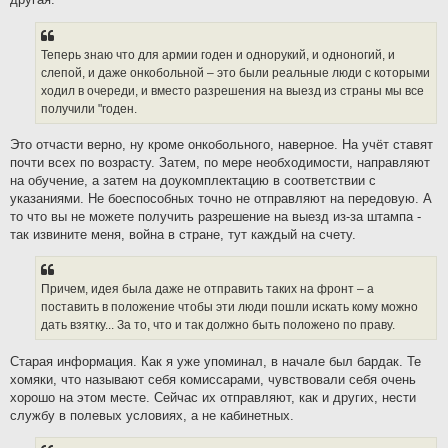
Теперь знаю что для армии годен и однорукий, и одноногий, и
слепой, и даже онкобольной – это были реальные люди с которыми
ходил в очереди, и вместо разрешения на выезд из страны мы все
получили "годен.
Это отчасти верно, ну кроме онкобольного, наверное. На учёт ставят
почти всех по возрасту. Затем, по мере необходимости, направляют
на обучение, а затем на доукомплектацию в соответствии с
указаниями. Не боеспособных точно не отправляют на передовую. А
то что вы не можете получить разрешение на выезд из-за штампа -
так извините меня, война в стране, тут каждый на счету.
Причем, идея была даже не отправить таких на фронт – а
поставить в положение чтобы эти люди пошли искать кому можно
дать взятку... За то, что и так должно быть положено по праву.
Старая информация. Как я уже упоминал, в начале был бардак. Те
хомяки, что называют себя комиссарами, чувствовали себя очень
хорошо на этом месте. Сейчас их отправляют, как и других, нести
службу в полевых условиях, а не кабинетных.