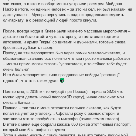
застенках, а в итоге вообще менты устроили расстрел Майдана.
Никто в итоге, ни единый человек – за это ни сел, ни был наказан, ни
даже уволен... Мусора вернулись в ряды и продолжили служить
олигархату, а с революцией людей просто кинули.
После, всегда когда в Киеве были какие-то массовые мероприятия –
достаточно было отойти чуть в сторону, и там стояли кортежи
автозаков, и армия "икры" со щитами и дубинками, готовые снова
броситься дубасить народ.
Проход на эти мероприятия был через рамки металлоискателя, и
обшманывая становилось понятно что там просто маньяки работают
– менты прямо могли сказать "успакоился, а то сейчас тебе будет
очень больно".
И то были мероприятия, типо празднование победы "революцiї
гiдностi", что-то в таком духе.
Помню мне, в 2018-м что ли(ещё при Порохе) – пришло SMS что
нужно идти делать новый паспорт(ID карту), иначе отключат мои
счета в банках...
Пришел – так там с меня отпечатки пальцев скатали, как будто
попал на учёт за уголовку... Сфотали рожу с разных сторон, и
заставили что-то пробубнеть в микрофон(взяли семпл голоса).
В итоге с меня ещё содрали кажись 850 грн за этот "новый паспорт",
который мне был нафиг не нужен...
Тогда я начал носить с собой перчатки, зная что теперь любой мой