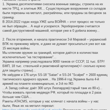
1. Украина десятилетиями сносила военные заводы, строила на их
месте ТРЦ, и элитные ЖК... Существующие вооружения со складов
были порезаны на металл, разграблены, или проданы за бесценок за
границу.
В 2014-2022 годах когда УЖЕ шла ВОЙНА – этот процесс не только
не был обращён... А ещё и ускорился. Укроборонпром считается
самой деструктивной машиной, которая уже в 0 добила военку...
2. После вторжения, и начала практически 3-й Мировой – украинский
ВПК по прежнему мёртв, и даже не думает просыпаться уже вот как
15 месяцев войны.
Мы клянчим оружие за границей, которое даётся в количествах
исключительно "на тестирование"...
Украина например унаследовала 9000 танков от СССР, 11 тыс. БТР/
БМП, 18 тыс. ствольной и реактивной артиллерии(+/- сколько нужно
для защиты страны)...
Не забудем и 176 штук SS-18 "Satan" и SS-24 "Scalpel" + 2600 единиц
тактического ядерного оружия... На 1996-й год Украина была 4-й
армией на планете конвенциально, и 3-й по ЯО.
...А Запад сейчас даёт 300 штук Леопардов(старый танк из 80-х)...
Чтобы воевать против медведя РФ, который по площади в 2 раза
больше чем США...
Ракеты ATACMS, которые у нас клянчат с начала войны – у нас
были, Янык их на металл порезал: