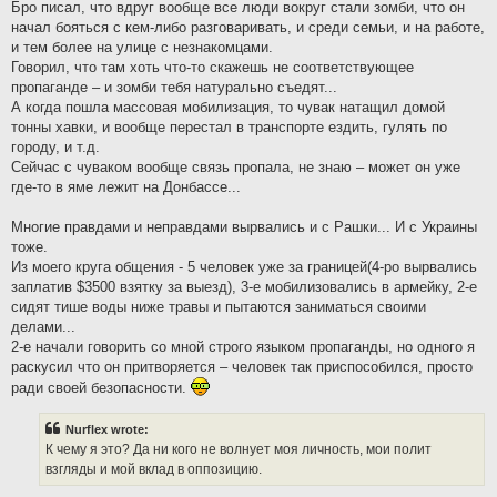
Бро писал, что вдруг вообще все люди вокруг стали зомби, что он
начал бояться с кем-либо разговаривать, и среди семьи, и на работе,
и тем более на улице с незнакомцами.
Говорил, что там хоть что-то скажешь не соответствующее
пропаганде – и зомби тебя натурально съедят...
А когда пошла массовая мобилизация, то чувак натащил домой
тонны хавки, и вообще перестал в транспорте ездить, гулять по
городу, и т.д.
Сейчас с чуваком вообще связь пропала, не знаю – может он уже
где-то в яме лежит на Донбассе...
Многие правдами и неправдами вырвались и с Рашки... И с Украины
тоже.
Из моего круга общения - 5 человек уже за границей(4-ро вырвались
заплатив $3500 взятку за выезд), 3-е мобилизовались в армейку, 2-е
сидят тише воды ниже травы и пытаются заниматься своими
делами...
2-е начали говорить со мной строго языком пропаганды, но одного я
раскусил что он притворяется – человек так приспособился, просто
ради своей безопасности.
Nurflex wrote:
К чему я это? Да ни кого не волнует моя личность, мои полит
взгляды и мой вклад в оппозицию.