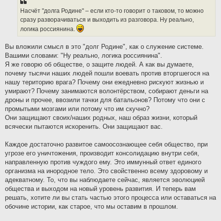
Насчёт "долга Родине" – если кто-то говорит о таковом, то можно
сразу разворачиваться и выходить из разговора. Ну реально,
логика россиянина.
Вы вложили смысл в это "долг Родине", как о служение системе.
Вашими словами: "Ну реально, логика россиянина".
Я же говорю об обществе, о защите людей. А как вы думаете,
почему тысячи наших людей пошли воевать против вторгшегося на
нашу територию врага? Почему они ежедневно рискуют жизнью и
умирают? Почему занимаются волонтёрством, собирают деньги на
дроны и прочее, ввозили тачки для батальонов? Потому что они с
промытыми мозгами или потому что им скучно?
Они защищают своих/наших родных, наш образ жизни, который
всячески пытаются искоренить. Они защищают вас.
Каждое достаточно развитое самоосознающее себя общество, при
угрозе его уничтожения, производит консолидацию внутри себя,
направленную против чуждого ему. Это иммунный ответ единого
организма на инородное тело. Это свойственно всему здоровому и
адекватному. То, что вы наблюдаете сейчас, является эволюцией
общества и выходом на новый уровень развития. И теперь вам
решать, хотите ли вы стать частью этого процесса или оставаться на
обочине истории, как старое, что мы оставим в прошлом.