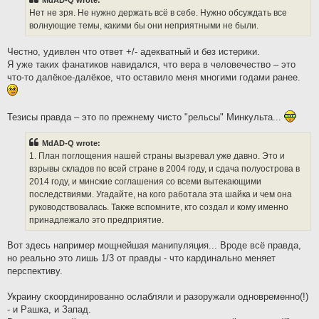
MdAD-Q wrote:
Нет не зря. Не нужно держать всё в себе. Нужно обсуждать все
волнующие темы, какими бы они неприятными не были.
Честно, удивлен что ответ +/- адекватный и без истерики.
Я уже таких фанатиков навидался, что вера в человечество – это
что-то далёкое-далёкое, что оставило меня многими годами ранее.
Тезисы правда – это по прежнему чисто "рельсы" Минкульта...
MdAD-Q wrote:
1. План поглощения нашей страны вызревал уже давно. Это и
взрывы складов по всей стране в 2004 году, и сдача полуострова в
2014 году, и минские соглашения со всеми вытекающими
последствиями. Угадайте, на кого работала эта шайка и чем она
руководствовалась. Также вспомните, кто создал и кому именно
принадлежало это предприятие.
Вот здесь например мощнейшая манипуляция... Вроде всё правда,
но реально это лишь 1/3 от правды - что кардинально меняет
перспективу.
Украину скоординированно ослабляли и разоружали одновременно(!)
- и Рашка, и Запад.