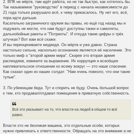
2. ВПК не мёртв, там идёт работа, но не так быстро, как хотелось бы.
Так называемое "руководство" в период с начала независимости до
21 года только разрушало всё, к чему прикасалось. Ну нет его, всё,
пора идти дальше.
Касательно заграничного оружия вы правы, но ещё год назад мы и
подумать не могли, что нам будут доступны танки и самолеты,
дальнобойные ракеты и "Пэтриоты". И откуда такие цифры о трёх
штучках? Вот вам всё скажи.
И вы переоцениваете медведя. Он мёртв и уже давно. Страна
настолько сильна, насколько осознаннее является её население. Это
только миф о "второй армии мира". Скорее это вторая армия
распиздяев, извините за выражение. Их коррупция и всеобщее
наплевательское отношение ко всему вокруг — это наше спасение.
Как сказал один из наших солдат: "Нам очень повезло, что они такие
тупые".
3. По убежищам беда. Тут и спорить не буду. Очень большой вопрос
к тем, кто продавал/отдавал помещения в приватную собственность.
Всё это указывает на то, что власти на людей в общем то всё
равно.
Власти это не безликая машина, это отдельные особи, которых
нужно привлекать к ответственности. Обращать на это внимание а не