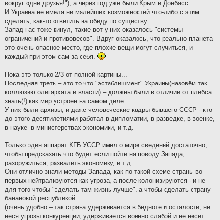
вокруг одни друзья!"), а через год уже были Крым и Донбасс...
И Украина не имела ни малейших возможностей что-либо с этим
сделать, как-то ответить на обиду по существу.
Запад нас тоже кинул, такие вот у них оказалось "системы
ограничений и противовесов". Вдруг оказалось, что реально планета
это очень опасное место, где плохие вещи могут случиться, и
каждый при этом сам за себя.
Пока это только 2/3 от полной картины...
Последняя треть – это то что "эстаблишмент" Украины(назовём так
коллюзию олигархата и власти) – должны были в отличии от плебса
знать(!) как мир устроен на самом деле.
У них были архивы, и даже человеческие кадры бывшего СССР - кто
до этого десятилетиями работал в дипломатии, в разведке, в военке,
в науке, в министерствах экономики, и т.д.
Только один аппарат КГБ УССР имел о мире сведений достаточно,
чтобы предсказать что будет если пойти на поводу Запада,
разоружиться, развалить экономику, и т.д.
Они отлично знали методы Запада, как по такой схеме страны во
первых нейтрализуются как угроза, а после колонизируются - и не
для того чтобы "сделать там жизнь лучше", а чтобы сделать страну
банановой республикой.
(очень удобно – так страна удерживается в бедноте и осталости, не
неся угрозы конкуренции, удерживается военно слабой и не несет