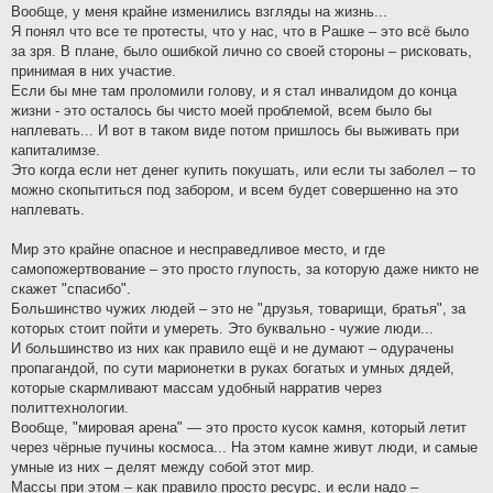
Вообще, у меня крайне изменились взгляды на жизнь...
Я понял что все те протесты, что у нас, что в Рашке – это всё было
за зря. В плане, было ошибкой лично со своей стороны – рисковать,
принимая в них участие.
Если бы мне там проломили голову, и я стал инвалидом до конца
жизни - это осталось бы чисто моей проблемой, всем было бы
наплевать... И вот в таком виде потом пришлось бы выживать при
капиталимзе.
Это когда если нет денег купить покушать, или если ты заболел – то
можно скопытиться под забором, и всем будет совершенно на это
наплевать.
Мир это крайне опасное и несправедливое место, и где
самопожертвование – это просто глупость, за которую даже никто не
скажет "спасибо".
Большинство чужих людей – это не "друзья, товарищи, братья", за
которых стоит пойти и умереть. Это буквально - чужие люди...
И большинство из них как правило ещё и не думают – одурачены
пропагандой, по сути марионетки в руках богатых и умных дядей,
которые скармливают массам удобный нарратив через
политтехнологии.
Вообще, "мировая арена" — это просто кусок камня, который летит
через чёрные пучины космоса... На этом камне живут люди, и самые
умные из них – делят между собой этот мир.
Массы при этом – как правило просто ресурс, и если надо –