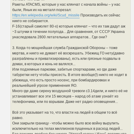
Ракеты ATACMS, которые у нас клянчат с начала войны – у нас
были, Янык их на металл порезал:
https://en.wikipedia.org/wiki/Scud_missile
Производить их сейчас
никто не собирается.
F-16(старый самолет 80-х) которые клянчат – что их там дадут аж
~3 штучки в течении полугода... Для сравнения, от СССР Украина
унаследовала 2800 летательных аппаратов... Где они?
3. Когда-то мощнейшая служба Гражданской Обороны – тоже
мертва, и никто не думает её воскрешать. Убежищ ГО нету(давно
разграблены и приватизированы), есть или грязные подвалы в
домах, в которых и конь не валялся...
Или подземные парковки, забитые спорткарами, но где даже
табуретки нету чтобы присесть. В итоге вообще(!) никто не ходит в
убежища, что есть просто носенс, при бомбардировках и
реальнейшей угрозе применения ЯО.
Много где даже сирену воздушной тревоги с3.14дили, и никто её не
устанавливает все эти 15 месяцев – народ об атаке узнаёт из
телефончика, или по взрывам. Даже нет радио оповещения...
Всё это указывает на то, что власти на людей в общем то всё
равно.
Они закрыли границу - чтобы можно было всю войну вырулить
исключительно на телах миллионов пущенных в расход людей...