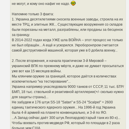
не могут, и кому оно нафиг не надо.
Напомню только 3 факта:
1. Украина десятилетиями сносила военные заводы, строила на их
месте ТРЦ, и элитные ЖК... Существующие вооружения со складов
были порезаны на металл, разграблены, или проданы за бесценок
за границу.
В 2014-2022 годах когда УЖЕ шла ВОЙНА – этот процесс не только
не был обращён... А ещё и ускорился. Укроборонпром считается
самой деструктивной машиной, которая уже в 0 добила военку...
2. После вторжения, и начала практически 3-й Мировой –
украинский ВПК по прежнему мёртв, и даже не думает просыпаться
уже вот как 15 месяцев войны.
Мы клянчим оружие за границей, которое даётся в количествах
исключительно "на тестирование"...
Украина например унаследовала 9000 танков от СССР, 11 тыс. БТР/
БМП, 18 тыс. ствольной и реактивной артиллерии(+/- сколько нужно
для защиты страны)...
Не забудем и 176 штук SS-18 "Satan" и SS-24 "Scalpel" + 2600
единиц тактического ядерного оружия... На 1996-й год Украина
была 4-й армией на планете конвенциально, и 3-й по ЯО.
...А Запад сейчас даёт 300 штук Леопардов(старый танк из 80-х)...
Чтобы воевать против медведя РФ, который по площади в 2 раза
больше чем США...