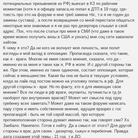
потенциальных призывников из РФ) выехал в КЗ по рабочим
моментам (хотя я и офицер запаса,но попал в ДТП в 19 году, где-
тоесть про это на форуме и мне треб замена тбс, т.е я не годен до
замены сустава) , а после возвращения со мной перестали общаться
некоторые мои знакомые и я не раз про дезертира слышал в свой
адрес. Пох, что после статьи про меня в СМИ (что даже в такое
время можно получить визы в США и уехать) мне соц сети завалили
хейтом.
К чему я это? Да ни кого не волнует моя личность, мои полит
взгляды и мой вклад в оппозицию. Пропаганда сказала, что такие,
как я - враги. Многие не имея своего мнения, сказали, что да -
именно из-за меня и таких как я, РФ в жопе. И с другой стороны так
же. При этом, именно из таких одиночек, состоит оппозиция, которая
сейчас в меньшинстве. Какая бы она не была в текущих условиях,
когда за лайк под постом можно на уголовку попасть в рф. Для
другой стороны я - враг. Но по факту, кто я для имеющих свое
мнение? Все ли люди в рф враги, окупанты, путинисты и тд (и
наоборот про внутренних врагов)? Может нет смысла под одну
гребенку всех заметать? Может даже на таком форуме написать
пару строк и иметь собственное мнение, идущее вразрез с гос
пропагандой - быть не той серой массой, про которую
противоположная сторона думает именно так, как говорят сми? Хз.
Зае6ало. Накипело. Готов к хейту. Да а смысл от этого? Для другой
стороны я враг, для своих - дезертир, сыкун и перебезчик. Правда
дата создания этой темы - 21 год, т.е ДО.