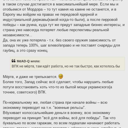
в таком случае достигается в максимальнейшей мере. Если мы и
отобьемся от Мордора – то тут камня на камне не останется, и в
Европу мы войдем на правах не передовой ядерной и
индустриальной державы(какой когда-то были), а после пирровой
победы – как руина, куда тут же придут западные бизнес-интересы, и
страна уже навсегда потеряет любые перспективы реальной
независимости...
Да, она их уже потеряла - т.к. без своего оружия зависимость от
запада теперь 100%, шаг влево/вправо и не поставят снаряды для
гаубиц, а это сразу конец.
MdAD-Q wrote:
ВПК не мёртв, там идёт работа, но не так быстро, как хотелось бы
Мёртв, и даже не трепыхается.
Более того, Запад сейчас всё сделает, чтобы нарушить любые
потуги восстановить хоть что-то из былой мощи украинского(а
точнее, советского) ВПК.
По-нормальному же, любая страна при начале войны – всю
экономику переводит на т.н. "военные рельсы".
Вбухивает колоссальнейшие деньги в военку, всю экономику
переводит на принцип "всё для войны, всё для победы". Так что
буквально по всем гаражам, по всем подвалам начинают работать