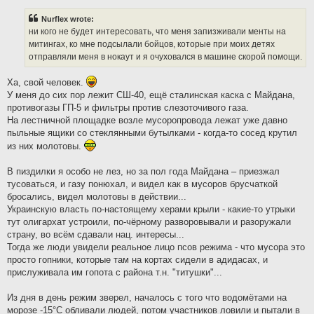
s
t
Nurflex wrote:
ни кого не будет интересовать, что меня запизживали менты на
митингах, ко мне подсылали бойцов, которые при моих детях
отправляли меня в нокаут и я очуховался в машине скорой помощи.
Ха, свой человек.
У меня до сих пор лежит СШ-40, ещё сталинская каска с Майдана,
противогазы ГП-5 и фильтры против слезоточивого газа.
На лестничной площадке возле мусоропровода лежат уже давно
пыльные ящики со стеклянными бутылками - когда-то сосед крутил
из них молотовы.
В пиздилки я особо не лез, но за пол года Майдана – приезжал
тусоваться, и газу понюхал, и видел как в мусоров брусчаткой
бросались, видел молотовы в действии...
Украинскую власть по-настоящему херами крыли - какие-то утрыки
тут олигархат устроили, по-чёрному разворовывали и разоружали
страну, во всём сдавали нац. интересы...
Тогда же люди увидели реальное лицо псов режима - что мусора это
просто гопники, которые там на кортах сидели в адидасах, и
прислуживала им гопота с района т.н. "титушки"...
Из дня в день режим зверел, началось с того что водомётами на
морозе -15°С обливали людей, потом участников ловили и пытали в