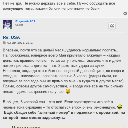
Нет не зря. Не нужно держать всё в себе. Нужно обсуждать все
волнующие темы, какими бы они неприятными не были.
iEugene0x7CA
Адепт
Re: USA
P
03 Jun 2023, 23:17
o
s
Впервые, почти что за целый месяц удалось нормально поспать...
t
На протяжении, наверное всего Мая прилетало тяжелым – каждый
день, как правило ночью, что аж хату трясло... Бывало, что и днём
потом прилетала догонка – т.е. 2 ракетных удара за сутки.
Не помню, когда до этого был полноценный дневной цикл, но вчера и
сегодня – получилось проспать полные 8 часов. (удары были, но
впервые за пол года они не прямо по мне - а куда-то в другое место)
Прямо, совсем другое самочувствие, и вроде уже всё не так сильно
плохо – даже настроение получше.
В общем, 8-часовой сон – это всё. Если чувствуется что всё в
чёрные тона окрашено – то отоспаться впрок очень рекомендую.
Ещё, сбацал себе "элитный номер" в подземке – с кроваткой, на
которой тоже можно задрыхнуть: