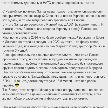
то готовились для войны с НАТО на всём европейском театре.
С Рашкой так понимаю Запад нашел какое-то взаимопонимание(они
воспринимали их как старый Совочек), а вот от Украины не ясно было
что ждать, и от неё тогда реально тряслась вся Европа...
В итоге Запад договорился с Рашкой нас ДАВИТЬ, коллективно... И
в итоге чтобы Рашка снова забрала Украину к себе(с Рашкой они
умели договариваться).
Именно по этому в 2014-м не было вообще никакой реакции на Крым
и Донбасс со стороны запада, и к 2022-му тоже – по факту запад
Украину сдал, все ожидали что она "вернется" под триколор Рашки в
течении 3-х дней.
Лишь феноменальное стечение обстоятельств – что сама Рашка
прогнила в труху, и что Украинцы будучи накачаны пропагандой
национализма - побежали миллионной армией даже без настоящего
оружия просто сидеть в окопах и замедлять продвижение Мордора...
Это поспособствовало тому что сейчас начало даваться какое-то
оружие со стороны Запада(дабы подсадить нас на иглу иностранного
ВПК)... И то, что даётся спустя уже 16-й месяц – это всё равно
ниочём.
Т.е. Запад готов забрать Украину в свою сферу влияния – но только
если она отобьется ценой миллионных человеческих потерь, а так
же полнейшего разрушения инфраструктуры и экономики.
Это кстати тоже не просто так – изначальная цель ослабить Украину