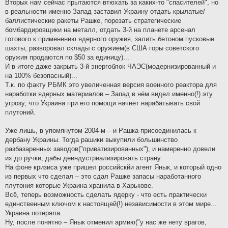
Вторых нам сейчас прытаются втюхать за каких-то "спасителей", но
в реальности именно Запад заставил Украину отдать крылатые/
баллистические ракеты Рашке, порезать стратегические
бомбардировщики на металл, отдать 3-й на планете арсенал
готового к применению ядерного оружия, залить бетоном пусковые
шахты, разворовал склады с оружием(в США горы советского
оружия продаются по $50 за единицу)...
И в итоге даже закрыть 3-й энергоблок ЧАЭС(модернизированный и
на 100% безопасный)...
Т.к. по факту РБМК это увеличенная версия военного реактора для
наработки ядерных материалов – Запад в нём видел именно(!) эту
угрозу, что Украина при его помощи начнет нарабатывать свой
плутоний.
Уже лишь, в упомянутом 2004-м – и Рашка присоединилась к
дербану Украины. Тогда рашики выкупили большинство
разбазаренных заводов("приватизированных"), и намеренно довели
их до ручки, дабы деиндустриализировать страну.
На фоне кризиса уже пришел российскйи агент Янык, и который одно
из первых что сделал – это сдал Рашке запасы наработанного
плутония которые Украина хранила в Харькове.
Всё, теперь возможность сделать ядерку - что есть практически
единственным ключом к настоящей(!) независимости в этом мире...
Украина потеряла.
Ну, после понятно – Янык отменил армию("у нас же нету врагов,