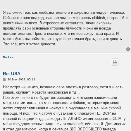
Я запомнил вас как любознательного и широких взглядов человека.
Сейчас же ваш подход, ваш взгляд на мир очень childish, незрелый и
обиженный на всех. В стрессовых ситуациях, люди склонны
проявлять свои основные стороны личности и они не всегда
положительные. Просто помните, что не все вокруг вам враги. И
может быть вы поймете, что нужно не только брать, но и отдавать.
Это всё, что я хотел донести.
Nurflex
Re: USA
P
30 May 2023, 05:13
o
s
Несмотря ни на что, позволю себе влезть в разговор, хотя я и есть
t
рашик, окупант, мразота московская и тд...
При этом ни кого не будет интересовать, что меня запизживали
менты на митингах, ко мне подсылали бойцов, которые при моих
детях отправляли меня в нокаут и я очуховался в машине скорой
помощи. И пох, что я стоял с чуваками с плакатом П... ВОР на
главной площади и тд. , а когда ЛЕГАЛЬНО иммигрировал в США, у
меня государственные пидо...сы отжали всё, ибо нех..й. Для многих
я стал дезертиром, когда в сентябре (ДО ВСЕОБЩЕГО выезда