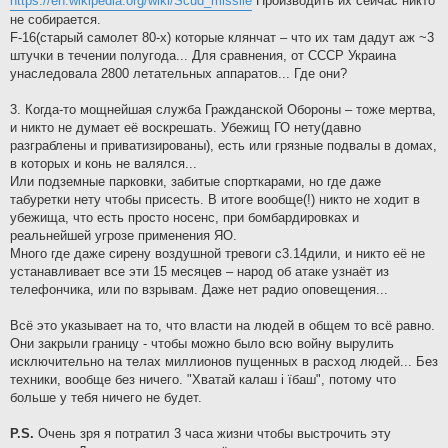
https://en.wikipedia.org/wiki/Scud_missile
Производить их сейчас никто
не собирается.
F-16(старый самолет 80-х) которые клянчат – что их там дадут аж ~3
штучки в течении полугода... Для сравнения, от СССР Украина
унаследовала 2800 летательных аппаратов... Где они?
3. Когда-то мощнейшая служба Гражданской Обороны – тоже мертва,
и никто не думает её воскрешать. Убежищ ГО нету(давно
разграблены и приватизированы), есть или грязные подвалы в домах,
в которых и конь не валялся...
Или подземные парковки, забитые спорткарами, но где даже
табуретки нету чтобы присесть. В итоге вообще(!) никто не ходит в
убежища, что есть просто носенс, при бомбардировках и
реальнейшей угрозе применения ЯО.
Много где даже сирену воздушной тревоги с3.14дили, и никто её не
устанавливает все эти 15 месяцев – народ об атаке узнаёт из
телефончика, или по взрывам. Даже нет радио оповещения...
Всё это указывает на то, что власти на людей в общем то всё равно.
Они закрыли границу - чтобы можно было всю войну вырулить
исключительно на телах миллионов пущенных в расход людей... Без
техники, вообще без ничего. "Хватай калаш i їбаш", потому что
больше у тебя ничего не будет.
P.S.
Очень зря я потратил 3 часа жизни чтобы выстрочить эту