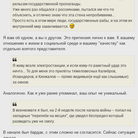
рельсам государственной пропаганды.
Уже много раз общался с россиянами, пытался им что-то
объяснить, и отлично знаю что эта стена непробиваема...
Просто есть в этом мире люди, государственные рабы, и на этом их
внутренний мир заканчивается.
Я вам об одном, а вы о другом. Это притензия лично к вам. К вашему
отношению к жизни в социальной среде и вашему "качеству" как
отдельно взятого представителя.
Я живу возле электростанции, и если кому-то ракетный удар это
ничто... То для меня это прилёты тяжеловесных Калибров,
Искандеров, и Кинжалов — прямо видимые(и ещё как слышимые)
за окном.
Аналогично. Как я уже ранее упоминал, ваш опыт не уникальный.
В военкомате я был, на 2-й неделе после начала войны – попал на
западные "перегиби на мiсцях", где увидел беспредел который
развидеть уже не смогу.
В начале был бардак, с этим сложно не согласится. Сейчас ситуация
другая.