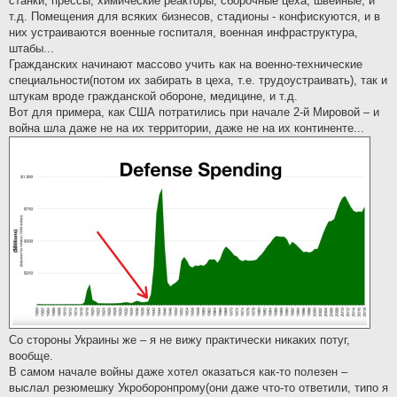
станки, прессы, химические реакторы, сборочные цеха, швейные, и
т.д. Помещения для всяких бизнесов, стадионы - конфискуются, и в
них устраиваются военные госпиталя, военная инфраструктура,
штабы...
Гражданских начинают массово учить как на военно-технические
специальности(потом их забирать в цеха, т.е. трудоустраивать), так и
штукам вроде гражданской обороне, медицине, и т.д.
Вот для примера, как США потратились при начале 2-й Мировой – и
война шла даже не на их территории, даже не на их континенте...
Со стороны Украины же – я не вижу практически никаких потуг,
вообще.
В самом начале войны даже хотел оказаться как-то полезен –
выслал резюмешку Укроборонпрому(они даже что-то ответили, типо я