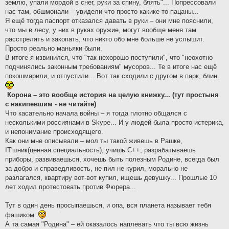
землю, упали мордой в снег, руки за спину, блять"... Попрессовали
нас там, обшмонали – увидели что просто какике-то пацаны...
Я ещё тогда паспорт отказался давать в руки – они мне пояснили,
что мы в лесу, у них в руках оружие, могут вообще меня там
расстрелять и закопать, что никто обо мне больше не услышит.
Просто реально маньяки были.
В итоге я извинился, что "так нехорошо поступили", что "неохотно
подчинялись законным требованиям" мусоров... Те в итоге нас ещё
покошмарили, и отпустили... Вот так сходили с другом в парк, блин.
Корона – это вообще история на целую книжку... (тут простыня
с накипевшим - не читайте)
Что касательно начала войны – я тогда плотно общался с
несколькими россиянами в Skype... И у людей была просто истерика,
и непонимание происходящего.
Как они мне описывали – мол ты такой живешь в Рашке,
IT'шник(ценная специальность), учишь C++, разрабатываешь
приборы, развиваешься, хочешь быть полезным Родине, всегда был
за добро и справедливость, не пил не курил, морально не
разлагался, квартиру вот-вот купил, ищешь девушку... Прошлые 10
лет ходил протестовать против Фюрера...
Тут в один день просыпаешься, и опа, вся планета называет тебя
фашиком.
А та самая "Родина" – ей оказалось наплевать что ты всю жизнь