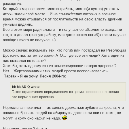
расходник.
Который в мирное время можно грабить, можно(и нужно) угнетать
чтобы знали своё место... И на спинах/телах которых в военное
время можно отбиваться от посягательств на свою власть другими
умными дядями...
Всё в этом мире ради власти – и получает её абсолютно всегда
не
тот, кто делал грязную работу, или даже пошел погиб(в таком случае
вообще ничего не получаешь)...
Можно сейчас вспомнить тех, кто погиб или пострадал на Революции
Достоинства, затем во время АТО... Где все эти люди? Хоть один из
них оказался во власти?
Хотя бы, хоть одному из них компенсировали потерю здоровья?
Нет... Жертвованиями этих людей просто воспользовались.
Тартак - Я не хочу. Песня 2004-го:
MdAD-Q wrote:
Также ограничения передвижения во время военного положения
это нормальная практика.
Нормальная практика – так сильно держаться зубами за кресла, что
насильно бросать людей на абмразуры даже если они не хотят, не
могут, и кому оно нафиг не надо.
Напомню только 3 факта: