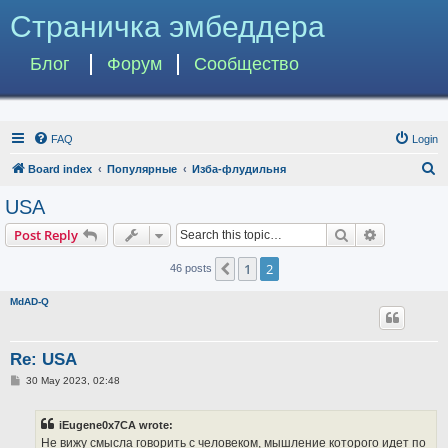
Страничка эмбеддера
Блог
Форум
Сообщество
FAQ
Login
S
Board index
Популярные
Изба-флудильня
e
USA
a
Search
Advanced s
Post Reply
r
c
1
2
Previous
46 posts
h
MdAD-Q
Re: USA
P
30 May 2023, 02:48
o
s
t
iEugene0x7CA wrote:
Не вижу смысла говорить с человеком, мышление которого идет по