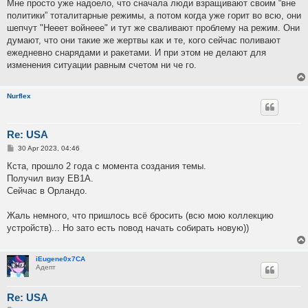
Мне просто уже надоело, что сначала люди взращивают своим “вне
политики” тоталитарные режимы, а потом когда уже горит во всю, они
шепчут "Нееет войнеее" и тут же сваливают проблему на режим. Они
думают, что они такие же жертвы как и те, кого сейчас поливают
ежедневно снарядами и ракетами. И при этом не делают для
изменения ситуации равным счетом ни че го.
Nurflex
Re: USA
P
30 Apr 2023, 04:46
o
s
Кста, прошло 2 года с момента создания темы.
t
Получил визу EB1A.
Сейчас в Орландо.
Жаль немного, что пришлось всё бросить (всю мою коллекцию
устройств)... Но зато есть повод начать собирать новую))
iEugene0x7CA
Адепт
Re: USA