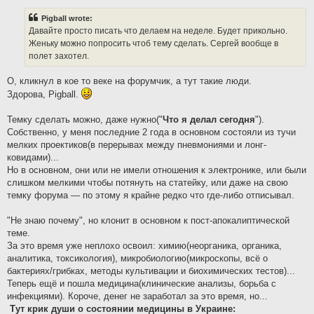
s
t
Pigball wrote:
Давайте просто писать что делаем на неделе. Будет прикольно.
Женьку можно попросить чтоб тему сделать. Сергей вообще в
полет захотел.
О, кликнул в кое то веке на форумчик, а тут такие люди.
Здорова, Pigball.
Темку сделать можно, даже нужно("
Что я делал сегодня
").
Собственно, у меня последние 2 года в основном состояли из тучи
мелких проектиков(в перерывах между пневмониями и лонг-
ковидами)...
Но в основном, они или не имели отношения к электронике, или были
слишком мелкими чтобы потянуть на статейку, или даже на свою
темку форума — по этому я крайне редко что где-либо отписывал.
"Не знаю почему", но клонит в основном к пост-апокалиптической
теме.
За это время уже неплохо освоил: химию(неорганика, органика,
аналитика, токсикология), микробиологию(микроскопы, всё о
бактериях/грибках, методы культивации и биохимических тестов)...
Теперь ещё и пошла медицина(клинические анализы, борьба с
инфекциями). Короче, денег не заработал за это время, но...
Тут крик души о состоянии медицины в Украине: