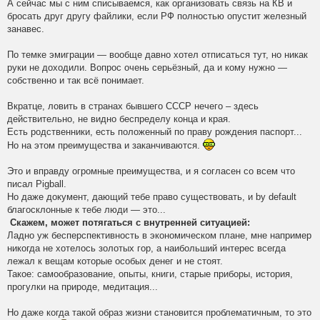
А сейчас мы с ним списываемся, как организовать связь на КВ и
бросать друг другу файлики, если РФ полностью опустит железный
занавес.
По темке эмиграции — вообще давно хотел отписаться тут, но никак
руки не доходили. Вопрос очень серьёзный, да и кому нужно —
собственно и так всё понимает.
Вкратце, ловить в странах бывшего СССР нечего – здесь
действительно, не видно беспределу конца и края.
Есть родственники, есть положенный по праву рождения паспорт...
Но на этом преимущества и заканчиваются.
Это и вправду огромные преимущества, и я согласен со всем что
писал Pigball.
Но даже документ, дающий тебе право существовать, и by default
благосклонные к тебе люди — это...
Скажем, может потягаться с внутренней ситуацией:
Ладно уж бесперспективность в экономическом плане, мне например
никогда не хотелось золотых гор, а наибольший интерес всегда
лежал к вещам которые особых денег и не стоят.
Такое: самообразование, опыты, книги, старые приборы, история,
прогулки на природе, медитация...
Но даже когда такой образ жизни становится проблематичным, то это