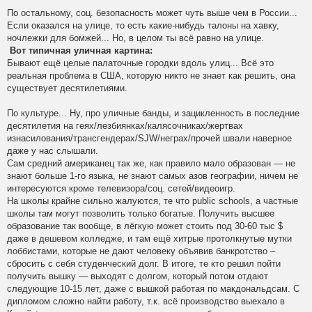
По остальному, соц. безопасность может чуть выше чем в России...
Если оказался на улице, то есть какие-нибудь талоны на хавку,
ночлежки для бомжей... Но, в целом ты всё равно на улице.
Вот типичная уличная картина:
Бывают ещё целые палаточные городки вдоль улиц... Всё это
реальная проблема в США, которую никто не знает как решить, она
существует десятилетиями.
По культуре... Ну, про уличные банды, и зацикленность в последние
десятилетия на геях/лезбиянках/калясочниках/жертвах
изнасилования/трансгендерах/SJW/неграх/прочей швали наверное
даже у нас слышали.
Сам средний американец так же, как правило мало образован — не
знают больше 1-го языка, не знают самых азов географии, ничем не
интересуются кроме телевизора/соц. сетей/видеоигр.
На школы крайне сильно жалуются, те что public schools, а частные
школы там могут позволить только богатые. Получить высшее
образование так вообще, в лёгкую может стоить под 30-60 тыс $
даже в дешевом колледже, и там ещё хитрые протолкнутые мутки
лоббистами, которые не дают человеку объявив банкротство –
сбросить с себя студенческий долг. В итоге, те кто решил пойти
получить вышку — выходят с долгом, который потом отдают
следующие 10-15 лет, даже с вышкой работая по макдональдсам. С
дипломом сложно найти работу, т.к. всё производство выехало в