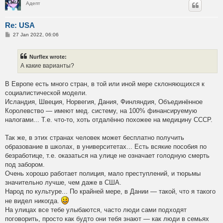
Адепт
Re: USA
P
27 Jan 2022, 06:06
o
s
t
Nurflex wrote:
А какие варианты?
В Европе есть много стран, в той или иной мере склоняющихся к
социалистической модели.
Исландия, Швеция, Норвегия, Дания, Финляндия, Объединённое
Королевство — имеют мед. систему, на 100% финансируемую
налогами... Т.е. что-то, хоть отдалённо похожее на медицину СССР.
Так же, в этих странах человек может бесплатно получить
образование в школах, в университетах... Есть всякие пособия по
безработице, т.е. оказаться на улице не означает голодную смерть
под забором.
Очень хорошо работает полиция, мало преступлений, и тюрьмы
значительно лучше, чем даже в США.
Народ по культуре... По крайней мере, в Дании — такой, что я такого
не видел никогда.
На улицах все тебе улыбаются, часто люди сами подходят
поговорить, просто как будто они тебя знают — как люди в семьях