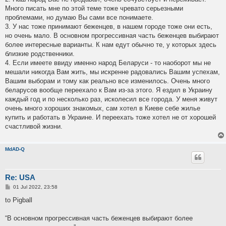
Много писать мне по этой теме тоже чревато серьезными
проблемами, но думаю Вы сами все понимаете.
3. У нас тоже принимают беженцев, в нашем городе тоже они есть,
но очень мало. В основном прогрессивная часть беженцев выбирают
более интересные варианты. К нам едут обычно те, у которых здесь
близкие родственники.
4. Если имеете ввиду именно народ Беларуси - то наоборот мы не
мешали никогда Вам жить, мы искренне радовались Вашим успехам,
Вашим выборам и тому как реально все изменилось. Очень много
беларусов вообще переехало к Вам из-за этого. Я ездил в Украину
каждый год и по несколько раз, исколесил все города. У меня живут
очень много хороших знакомых, сам хотел в Киеве себе жилье
купить и работать в Украине. И переехать тоже хотел не от хорошей
счастливой жизни.
MdAD-Q
Re: USA
P
01 Jul 2022, 23:58
o
s
to Pigball
t
“В основном прогрессивная часть беженцев выбирают более