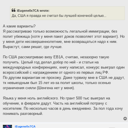
o
s
t
iEugene0x7CA wrote:
Да, США я правда не считал бы лучшей конечной целью...
А какие варианты?
Я рассматриваю только возможность легальной иммиграции, без
полит убежища (хотя у меня пакет доков позволяет этот вариант). Но
у меня дети несовершеннолетние, мне возвращаться надо к ним.
Вырастут, сами решат, где лучше.
По США рассматриваю визу EB1A, считаю, незазорно такую
получить. Целый год делал добор по ней - и статьи на
международных конференциях, книгу написал, конкурс выиграл один
всероссийский с награждением от одного из первых лиц РФ.
По другим вариантам не прохожу. Даже турвизу мне в США не дадут,
тк невыездным был 15 лет из-за полит школы, только осенью
ограничения сняли (Шенгена нет у меня).
Языка у меня ноль английского. Но грант 500 тыс выиграл на
обучение, в феврале дадут. Часть на английский потрачу с
носителем. По несколько часов в день ежедневно. За пол года хочу
понимать разговорный.
iEugene0x7CA