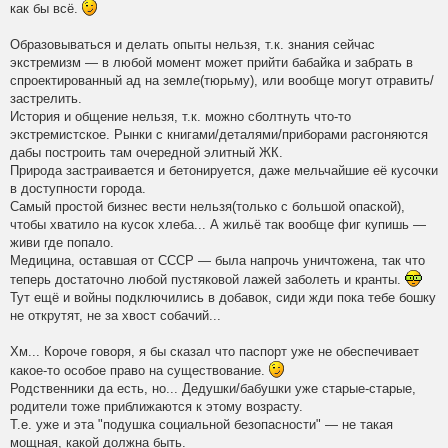
как бы всё.
Образовываться и делать опыты нельзя, т.к. знания сейчас
экстремизм — в любой момент может прийти бабайка и забрать в
спроектированный ад на земле(тюрьму), или вообще могут отравить/
застрелить.
История и общение нельзя, т.к. можно сболтнуть что-то
экстремистское. Рынки с книгами/деталями/приборами расгоняются
дабы построить там очередной элитный ЖК.
Природа застраивается и бетонируется, даже мельчайшие её кусочки
в доступности города.
Самый простой бизнес вести нельзя(только с большой опаской),
чтобы хватило на кусок хлеба... А жильё так вообще фиг купишь —
живи где попало.
Медицина, оставшая от СССР — была напрочь уничтожена, так что
теперь достаточно любой пустяковой лажей заболеть и кранты.
Тут ещё и войны подключились в добавок, сиди жди пока тебе бошку
не открутят, не за хвост собачий...
Хм... Короче говоря, я бы сказал что паспорт уже не обеспечивает
какое-то особое право на существование.
Родственники да есть, но... Дедушки/бабушки уже старые-старые,
родители тоже приближаются к этому возрасту.
Т.е. уже и эта "подушка социальной безопасности" — не такая
мощная, какой должна быть.