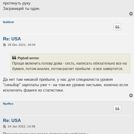
протянуть руку.
Заграницей ты один.
faddistr
Re: USA
P
28 Dec 2021, 16:04
o
s
t
Pigball wrote:
Проще включить голову дома - сесть, написать обязательно все на
бумаге, потом анализ, потом расчет прибыли - и все завертится.
Да нет там никакой прибыли, у нас для специалиста уровня
"синьйор" зарплаты уже +- на том-же уровне чистыми, конечно если
исключить фаанги из статистики.
Nurflex
Re: USA
P
24 Jan 2022, 14:38
o
s