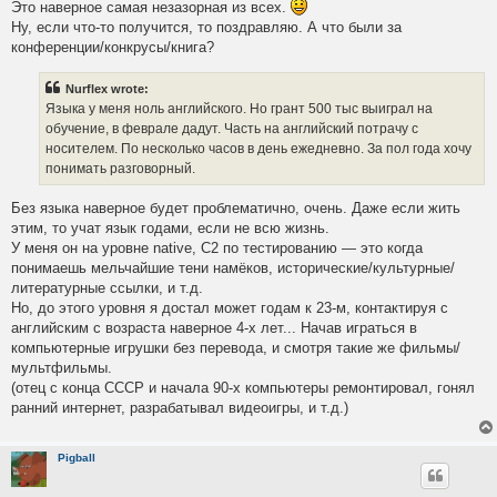
Это наверное самая незазорная из всех.
Ну, если что-то получится, то поздравляю. А что были за
конференции/конкрусы/книга?
Nurflex wrote:
Языка у меня ноль английского. Но грант 500 тыс выиграл на
обучение, в феврале дадут. Часть на английский потрачу с
носителем. По несколько часов в день ежедневно. За пол года хочу
понимать разговорный.
Без языка наверное будет проблематично, очень. Даже если жить
этим, то учат язык годами, если не всю жизнь.
У меня он на уровне native, C2 по тестированию — это когда
понимаешь мельчайшие тени намёков, исторические/культурные/
литературные ссылки, и т.д.
Но, до этого уровня я достал может годам к 23-м, контактируя с
английским с возраста наверное 4-х лет... Начав играться в
компьютерные игрушки без перевода, и смотря такие же фильмы/
мультфильмы.
(отец с конца СССР и начала 90-х компьютеры ремонтировал, гонял
ранний интернет, разрабатывал видеоигры, и т.д.)
Pigball