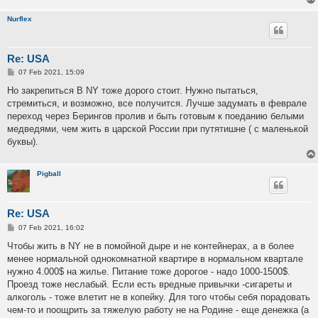
Nurflex
Re: USA
P
07 Feb 2021, 15:09
o
s
Но закрепиться В NY тоже дорого стоит. Нужно пытаться,
t
стремиться, и возможно, все получится. Лучше задумать в феврале
переход через Берингов пролив и быть готовым к поеданию белыми
медведями, чем жить в царской России при путятишне ( с маленькой
буквы).
Pigball
Re: USA
P
07 Feb 2021, 16:02
o
s
Чтобы жить в NY не в помойной дыре и не контейнерах, а в более
t
менее нормальной однокомнатной квартире в нормальном квартале
нужно 4.000$ на жилье. Питание тоже дорогое - надо 1000-1500$.
Проезд тоже неслабый. Если есть вредные привычки -сигареты и
алкоголь - тоже влетит не в копейку. Для того чтобы себя порадовать
чем-то и поощрить за тяжелую работу не на Родине - еще денежка (а