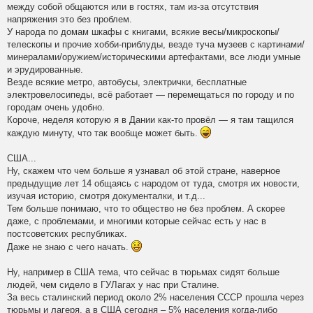
между собой общаются или в гостях, там из-за отсутствия
напряжения это без проблем.
У народа по домам шкафы с книгами, всякие весы/микроскопы/
телескопы и прочие хобби-приблуды, везде туча музеев с картинами/
минералами/оружием/историческими артефактами, все люди умные
и эрудированные.
Везде всякие метро, автобусы, электрички, бесплатные
электровелосипеды, всё работает — перемещаться по городу и по
городам очень удобно.
Короче, неделя которую я в Дании как-то провёл — я там тащился
каждую минуту, что так вообще может быть.
США...
Ну, скажем что чем больше я узнавал об этой стране, наверное
предыдущие лет 14 общаясь с народом от туда, смотря их новости,
изучая историю, смотря документалки, и т.д...
Тем больше понимаю, что то общество не без проблем. А скорее
даже, с проблемами, и многими которые сейчас есть у нас в
постсоветских республиках.
Даже не знаю с чего начать.
Ну, например в США тема, что сейчас в тюрьмах сидят больше
людей, чем сидело в ГУЛагах у нас при Сталине.
За весь сталинский период около 2% населения СССР прошла через
тюрьмы и лагеря, а в США сегодня – 5% населения когда-либо