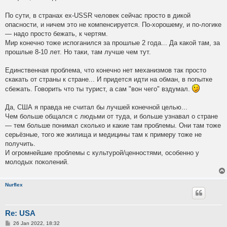
По сути, в странах ex-USSR человек сейчас просто в дикой
опасности, и ничем это не компенсируется. По-хорошему, и по-логике
— надо просто бежать, к чертям.
Мир конечно тоже испоганился за прошлые 2 года... Да какой там, за
прошлые 8-10 лет. Но таки, там лучше чем тут.
Единственная проблема, что конечно нет механизмов так просто
скакать от страны к стране... И придется идти на обман, в попытке
сбежать. Говорить что ты турист, а сам "вон чего" вздумал.
Да, США я правда не считал бы лучшей конечной целью...
Чем больше общался с людьми от туда, и больше узнавал о стране
— тем больше понимал сколько и какие там проблемы. Они там тоже
серьёзные, того же жилища и медицины там к примеру тоже не
получить.
И огромнейшие проблемы с культурой/ценностями, особенно у
молодых поколений.
Nurflex
Re: USA
P
26 Jan 2022, 18:32