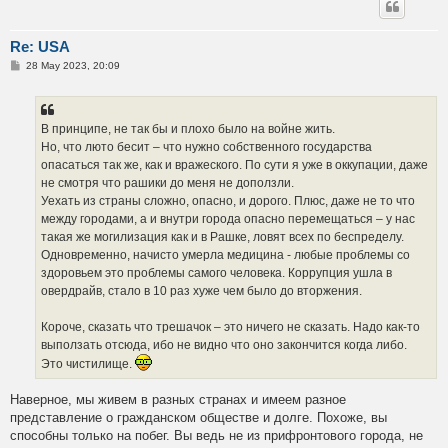
Re: USA
P
28 May 2023, 20:09
o
s
t
В принципе, не так бы и плохо было на войне жить.
Но, что люто бесит – что нужно собственного государства
опасаться так же, как и вражеского. По сути я уже в оккупации, даже
не смотря что рашики до меня не доползли.
Уехать из страны сложно, опасно, и дорого. Плюс, даже не то что
между городами, а и внутри города опасно перемещаться – у нас
такая же могилизация как и в Рашке, ловят всех по беспределу.
Одновременно, начисто умерла медицина - любые проблемы со
здоровьем это проблемы самого человека. Коррупция ушла в
овердрайв, стало в 10 раз хуже чем было до вторжения.
Короче, сказать что трешачок – это ничего не сказать. Надо как-то
выползать отсюда, ибо не видно что оно закончится когда либо.
Это чистилище.
Наверное, мы живем в разных странах и имеем разное
представление о гражданском обществе и долге. Похоже, вы
способны только на побег. Вы ведь не из прифронтового города, не