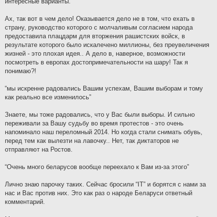
интересные варианты.”
Ах, так вот в чем дело! Оказывается дело не в том, что ехать в
страну, руководство которого с молчаливым согласием народа
предоставила плацдарм для вторжения рашистских войск, в
результате которого было искалечено миллионы, без преувеличения
жизней - это плохая идея.. А дело в, наверное, возможности
посмотреть в европах достопримечательности на шару! Так я
понимаю?!
“мы искренне радовались Вашим успехам, Вашим выборам и тому
как реально все изменилось”
Знаете, мы тоже радовались, что у Вас были выборы. И сильно
переживали за Вашу судьбу во время протестов - это очень
напоминало наш переломный 2014. Но когда стали снимать обувь,
перед тем как вылезти на лавочку.. Нет, так диктаторов не
отправляют на Ростов.
“Очень много беларусов вообще переехало к Вам из-за этого”
Лично знаю парочку таких. Сейчас бросили “IT” и борятся с нами за
нас и Вас против них. Это как раз о народе Беларуси ответный
комментарий.