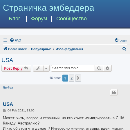
Страничка эмбеддера
Блог
Форум
Сообщество
FAQ
Login
S
Board index
Популярные
Изба-флудильня
e
USA
a
Search
Advanced s
Post Reply
r
c
1
2
Next
46 posts
h
Nurflex
USA
P
04 Feb 2021, 13:05
o
s
Может быть, вопрос и странный, но кто хочет иммигрировать в США,
t
Канаду, Австралию?
И кто об этом что думает? Интересно мнение, отзывы, идеи, мысли,