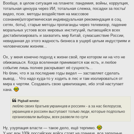
Вообще, в целом ситуация на планете: пандемия, войны, коррупция,
тотальная цензура через ИИ, тотальная слежка, посадки за посты/
видео, псих. методы воздействия на массовое
сознание(алгоритмическая индивидуальная рекомендация в соц.
сетях, боты), старые методы пропаганды через телевизор, падение
моральных устоев всех мировых институций, пытающийся всех
дестабилизировать и захватить мир Китай, сумасшествие России,
невиданная до этого жадность бизнеса в ущерб целым индустриям и
человеческим жизням...
Ох, у меня конечно подход к жизни свой, при котором ни на что не
обижаешься. Когда вселенная принимается как есть, и любое
событие лишь полнее раскрывает её сущность...
Но блин, что я за последние годы видел — заставляет сделать
вывод... Что надо куда-то у ходить в лес и там изолироваться от
мира к чертям. Создавать свою цивилизацию, ибо этой наступает
хана.
Pigball wrote:
люблю своих братьев украинцев и россиян - а за нас белорусов,
украинцев и россиян выступают только люди, которые подпольно
организовали выборы, всех развели по сути
Ну, узурпация власти — такое дело, ещё терпимо.
У нас вон 100k российских войск стоят на границе, все западные