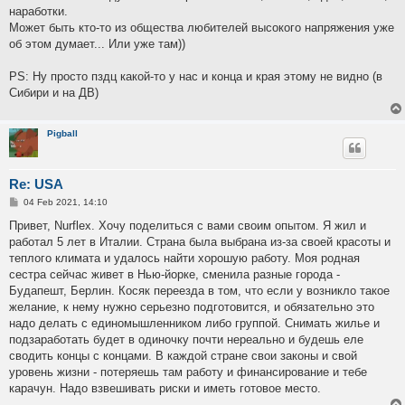
наработки.
Может быть кто-то из общества любителей высокого напряжения уже
об этом думает... Или уже там))
PS: Ну просто пздц какой-то у нас и конца и края этому не видно (в
Сибири и на ДВ)
Pigball
Re: USA
P
04 Feb 2021, 14:10
o
s
Привет, Nurfleх. Хочу поделиться с вами своим опытом. Я жил и
t
работал 5 лет в Италии. Страна была выбрана из-за своей красоты и
теплого климата и удалось найти хорошую работу. Моя родная
сестра сейчас живет в Нью-йорке, сменила разные города -
Будапешт, Берлин. Косяк переезда в том, что если у возникло такое
желание, к нему нужно серьезно подготовится, и обязательно это
надо делать с единомышленником либо группой. Снимать жилье и
подзаработать будет в одиночку почти нереально и будешь еле
сводить концы с концами. В каждой стране свои законы и свой
уровень жизни - потеряешь там работу и финансирование и тебе
карачун. Надо взвешивать риски и иметь готовое место.