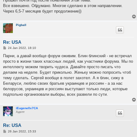
Прошел почти год после появления этой темы.
t
Все взвешено. Обдумано. Многое сделано в этом направлении.
Через 6,5-7 месяцев будет продолжение))
Pigball
Re: USA
P
24 Jan 2022, 18:10
o
s
Парни, а давай вообще форум оживим. Блин блинский - не встречал
t
просто в жизни таких классных людей, как участники форума. Мы по
интеллекту можем творить чудеса. Давайте просто писать что
делаем на неделе. Будет прикольно. Женьку можно попросить чтоб
тему сделать. Сергей вообще в полет захотел. А я блин, сижу в
Беларуси, люблю своих братьев украинцев и россиян - а за нас
белорусов, украинцев и россиян выступают только люди, которые
подпольно организовали выборы, всех развели по сути.
iEugene0x7CA
Адепт
Re: USA
P
26 Jan 2022, 15:33
o