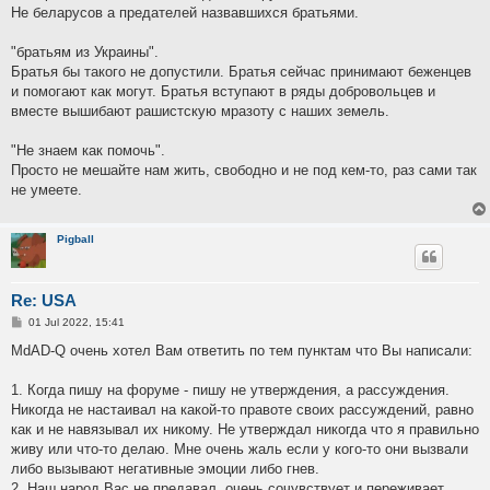
Не беларусов а предателей назвавшихся братьями.
"братьям из Украины".
Братья бы такого не допустили. Братья сейчас принимают беженцев
и помогают как могут. Братья вступают в ряды добровольцев и
вместе вышибают рашистскую мразоту с наших земель.
"Не знаем как помочь".
Просто не мешайте нам жить, свободно и не под кем-то, раз сами так
не умеете.
Pigball
Re: USA
P
01 Jul 2022, 15:41
o
s
MdAD-Q очень хотел Вам ответить по тем пунктам что Вы написали:
t
1. Когда пишу на форуме - пишу не утверждения, а рассуждения.
Никогда не настаивал на какой-то правоте своих рассуждений, равно
как и не навязывал их никому. Не утверждал никогда что я правильно
живу или что-то делаю. Мне очень жаль если у кого-то они вызвали
либо вызывают негативные эмоции либо гнев.
2. Наш народ Вас не предавал, очень сочувствует и переживает.