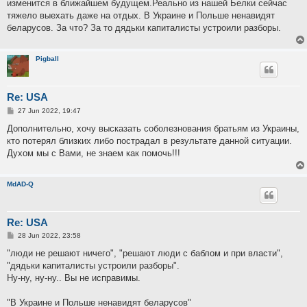
изменится в ближайшем будущем.Реально из нашей Белки сейчас
тяжело выехать даже на отдых. В Украине и Польше ненавидят
беларусов. За что? За то дядьки капиталисты устроили разборы.
Pigball
Re: USA
P
27 Jun 2022, 19:47
o
s
Дополнительно, хочу высказать соболезнования братьям из Украины,
t
кто потерял близких либо пострадал в результате данной ситуации.
Духом мы с Вами, не знаем как помочь!!!
MdAD-Q
Re: USA
P
28 Jun 2022, 23:58
o
s
"люди не решают ничего", "решают люди с баблом и при власти",
t
"дядьки капиталисты устроили разборы".
Ну-ну, ну-ну.. Вы не исправимы.
"В Украине и Польше ненавидят беларусов"