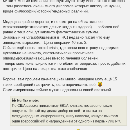
Китай + многие компании эксплуатируют тему бесплатных стажеров
+ там развелось очень много дипломов которые никому не нужны,
вроде философии/истории/гендерных различий.
Медицина крайне дорогая, и не смотря на обязательное
страхование(стягиваются деньги когда ты здоров) — заболев всё
равно с тебя спишут какие-то фантастические суммы.
Знакомый из Огайо(общаемся в IRC) недавно писал что ему
аппендикс вырезали... Цена операции 40 тыс $.
Сейчас ещё пошел opioid crisis, где врачи всю страну подсадили
буквально на наркоту, систематически прописывая
опиоиды(обезбаливающее) вместо лечения болезней.
Теперь миллионы ширяются и погибают от овердоза, просто дабы их
вштырило. Цена на лекарства тоже заоблачная.
Короче, там проблем ка-а-апец как много, наверное могу ещё 15
таких сообщений настрочить, если перечислить всё.
Сами американцы сейчас жутко недовольны своей системой.
Nurflex wrote:
По США рассматриваю визу EB1A, считаю, незазорно такую
получить. Целый год делал добор по ней - и статьи на
международных конференциях, книгу написал, конкурс выиграл
один всероссийский с награждением от одного из первых лиц РФ.