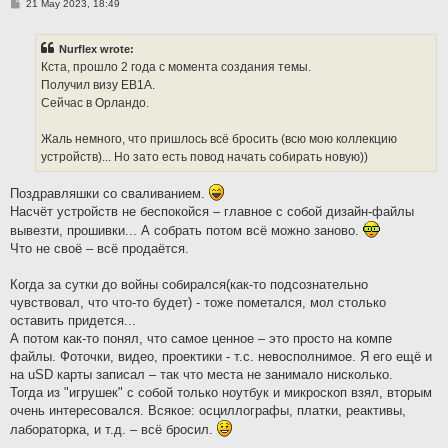
P
21 May 2023, 18:49
o
s
t
Nurflex wrote:
Кста, прошло 2 года с момента создания темы.
Получил визу EB1A.
Сейчас в Орландо.
Жаль немного, что пришлось всё бросить (всю мою коллекцию
устройств)... Но зато есть повод начать собирать новую))
Поздравляшки со сваливанием.
Насчёт устройств не беспокойся – главное с собой дизайн-файлы
вывезти, прошивки... А собрать потом всё можно заново.
Что не своё – всё продаётся.
Когда за сутки до войны собирался(как-то подсознательно
чувствовал, что что-то будет) - тоже пометался, мол столько
оставить придется...
А потом как-то понял, что самое ценное – это просто на компе
файлы. Фоточки, видео, проектики - т.с. невосполнимое. Я его ещё и
на uSD карты записал – так что места не занимало нисколько.
Тогда из "игрушек" c собой только ноутбук и микроскоп взял, вторым
очень интересовался. Всякое: осциллографы, платки, реактивы,
лабораторка, и т.д. – всё бросил.