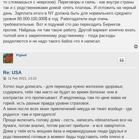
то сломаешься с неврозом). Переговоры и связь - как внутри страны
так и с родственниками домой -опять платишь. И отложить на черный
день. Зарплата итого в NY должна быть для нормального среднего
уровня 80.000-100,000$ в год. Работодатели еще очень
требовательные. Вот и подумай сто раз переходить Берингов
пролив. Найдешь ли там такую работу. Другой вариант конечно ехать
толпой или к закрепленному родственнику - тогда расходы
разделяются и не надо такого бабла что я написал.
Pigball
Re: USA
P
11 Feb 2021, 13:23
o
s
Хотел еще дописать - для переезда нужно железное здоровье,
t
содержать тебя там никто не будет во время болезни -они в
контрактах это прописывают. И медпомощь там по цене мама не
горюй. есть разные правда уровни страховок.
А меня после всех моих приключений никуда не тянет вообще - где
родился -там и пригодился!
Проще включить голову дома - сесть, написать обязательно все на
бумаге, потом анализ, потом расчет прибыли - и все завертится.
Дома у тебя есть мощная база и неравнодушные люди (друзья и
родственники) готовые в момент беды подставить тебе плечо и