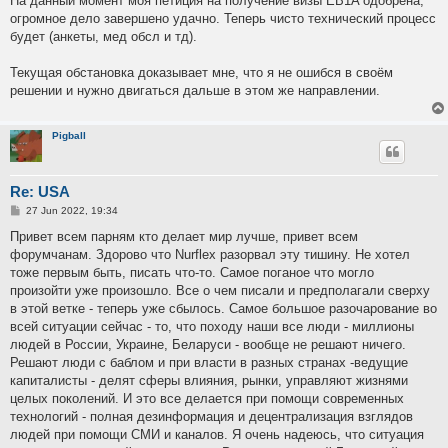
На данный момент моя петиция на получение визы EB1A одобрена,
огромное дело завершено удачно. Теперь чисто технический процесс
будет (анкеты, мед обсл и тд).
Текущая обстановка доказывает мне, что я не ошибся в своём
решении и нужно двигаться дальше в этом же направлении.
Pigball
Re: USA
P
27 Jun 2022, 19:34
o
s
Привет всем парням кто делает мир лучше, привет всем
t
форумчанам. Здорово что Nurfleх разорвал эту тишину. Не хотел
тоже первым быть, писать что-то. Самое поганое что могло
произойти уже произошло. Все о чем писали и предполагали сверху
в этой ветке - теперь уже сбылось. Самое большое разочарование во
всей ситуации сейчас - то, что походу наши все люди - миллионы
людей в России, Украине, Беларуси - вообще не решают ничего.
Решают люди с баблом и при власти в разных странах -ведущие
капиталисты - делят сферы влияния, рынки, управляют жизнями
целых поколений. И это все делается при помощи современных
технологий - полная дезинформация и децентрализация взглядов
людей при помощи СМИ и каналов. Я очень надеюсь, что ситуация