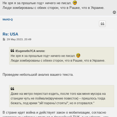
Не зря я за прошлые год+ ничего не писал.
Люди зомбированы с обеих сторон, что в Рашке, что в Украине.
MdAD-Q
Re: USA
P
29 May 2023, 20:49
o
s
t
iEugene0x7CA wrote:
Не зря я за прошлые год+ ничего не писал.
Люди зомбированы с обеих сторон, что в Рашке, что в Украине.
Проведем небольшой анализ вашего текста.
Даже на метро перестал ездить, после того как меня мусора на
станции чуть не поймали(вручение повесток) – пришлось тогда
бежать, под крики "эй! парень! стоять!", но я оторвался."
В стране идет война и действует закон о мобилизации, согласно