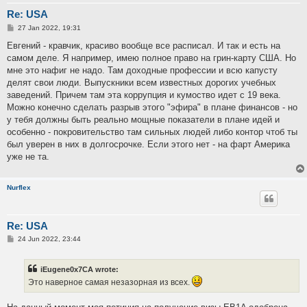
Re: USA
P
27 Jan 2022, 19:31
o
s
Евгений - кравчик, красиво вообще все расписал. И так и есть на
t
самом деле. Я например, имею полное право на грин-карту США. Но
мне это нафиг не надо. Там доходные профессии и всю капусту
делят свои люди. Выпускники всем известных дорогих учебных
заведений. Причем там эта коррупция и кумоство идет с 19 века.
Можно конечно сделать разрыв этого "эфира" в плане финансов - но
у тебя должны быть реально мощные показатели в плане идей и
особенно - покровительство там сильных людей либо контор чтоб ты
был уверен в них в долгосрочке. Если этого нет - на фарт Америка
уже не та.
Nurflex
Re: USA
P
24 Jun 2022, 23:44
o
s
t
iEugene0x7CA wrote:
Это наверное самая незазорная из всех.