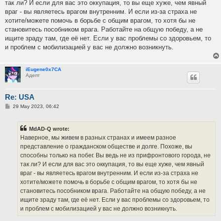
так ли? И если для вас это оккупация, то вы еще хуже, чем явный
враг - вы являетесь врагом внутренним. И если из-за страха не
хотите/можете помочь в борьбе с общим врагом, то хотя бы не
становитесь пособником врага. Работайте на общую победу, а не
ищите зраду там, где её нет. Если у вас проблемы со здоровьем, то
и проблем с мобилизацией у вас не должно возникнуть.
iEugene0x7CA
Адепт
Re: USA
P
29 May 2023, 06:42
o
s
t
MdAD-Q wrote:
Наверное, мы живем в разных странах и имеем разное
представление о гражданском обществе и долге. Похоже, вы
способны только на побег. Вы ведь не из прифронтового города, не
так ли? И если для вас это оккупация, то вы еще хуже, чем явный
враг - вы являетесь врагом внутренним. И если из-за страха не
хотите/можете помочь в борьбе с общим врагом, то хотя бы не
становитесь пособником врага. Работайте на общую победу, а не
ищите зраду там, где её нет. Если у вас проблемы со здоровьем, то
и проблем с мобилизацией у вас не должно возникнуть.