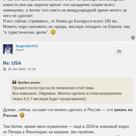
новости уже как неделю кричат что нападение скорее всего
неминуемо, и более того никто на международной арене ничего за
него не сделает.
Я вот сейчас стремаюсь, от Киева до Беларуси всего 100 км...
Можеть пора сваливать из города, месяцок поездить по Европе там,
"в туристических целях".
iEugene0x7CA
Адепт
Re: USA
P
26 Jan 2022, 17:16
o
s
t
Nurflex wrote:
Прошел почти год после появления этой темы.
Все взвешено. Обдумано. Многое сделано в этом направлении.
Через 6,5-7 месяцев будет продолжение))
Думаю, сейчас лучшее что можно сделать в России — это
уехать из
России
.
Тем более, время явно ограничено — ещё в 2019-м знакомый ездил
из Питера в Финляндию на машине, без проблем...