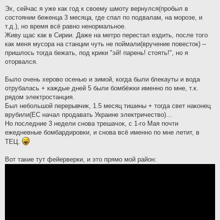
Эх, сейчас я уже как год к своему шмоту вернулся(пробыл в
состоянии беженца 3 месяца, где спал по подвалам, на морозе, и
т.д.), но время всё равно ненормальное.
Живу щас как в Сирии. Даже на метро перестал ездить, после того
как меня мусора на станции чуть не поймали(вручение повесток) –
пришлось тогда бежать, под крики "эй! парень! стоять!", но я
оторвался.
Было очень херово осенью и зимой, когда были блекауты и вода
отрубалась + каждые дней 5 были бомбёжки именно по мне, т.к.
рядом электростанция.
Был небольшой перерывчик, 1.5 месяц тишины + тогда свет наконец
врубили(ЕС начал продавать Украине электричество)...
Но последние 3 недели снова трешачок, с 1-го Мая почти
ежедневные бомбардировки, и снова всё именно по мне летит, в
ТЕЦ.
Вот такие тут фейерверки, и это прямо мой район: