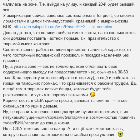
чалилась на зоне. Т.е. выйди на улицу, и каждый 20-й будет бывший
зек.
У американцев сейчас завелась система prisons for profit, со своими
лоббистами и целой гига-индустрией, сравнимой с американским
ВПК:
https://en.wikipedia.org/wiki/Prison%E2 ... al_complex
Дошло до того, что полиция сейчас имеет квоты, на то сколько зеков
они должны поставить частной тюрьме, т.к. правительство с
тюрьмой имеет контракт.
Соответственно, работа полиции принимает палочный характер, от
чего постоянный полицейский произвол, и посадки населения без
причины.
Ну, а уже на зоне — зек не только должен оплачивать своё
содержание(по выходу им предоставляется чек, обычно на 30-50
тыс. $, за неуплату которого обратно в тюрьму), а ещё и работать за
гроши на тамошних промках, что сравнивается с рабским трудом. Да,
и ещё там в тюрьмах всякие банды, которые будут тебя
рекетировать, и чуть что порежут заточками.
Короче, сесть в США крайне просто, виноват ты или нет — и сев
окажешься по уши в дерьме.
Ну, не сравнить конечно с концлагерями путинского режима, с их
петухами/опущенными/козлами/блатарями и возможностью поцепить
тубер/ВИЧ/гепатит до конца жизни...
Но в США тоже сильно не сахар. А, и ещё там смертная казнь,
которую назначают за относительно слабые преступления.