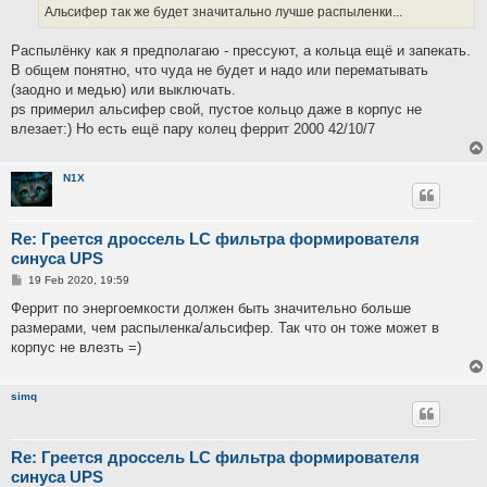
Альсифер так же будет значитально лучше распыленки...
Распылёнку как я предполагаю - прессуют, а кольца ещё и запекать.
В общем понятно, что чуда не будет и надо или перематывать
(заодно и медью) или выключать.
ps примерил альсифер свой, пустое кольцо даже в корпус не
влезает:) Но есть ещё пару колец феррит 2000 42/10/7
N1X
Re: Греется дроссель LC фильтра формирователя
синуса UPS
P
19 Feb 2020, 19:59
o
s
Феррит по энергоемкости должен быть значительно больше
t
размерами, чем распыленка/альсифер. Так что он тоже может в
корпус не влезть =)
simq
Re: Греется дроссель LC фильтра формирователя
синуса UPS