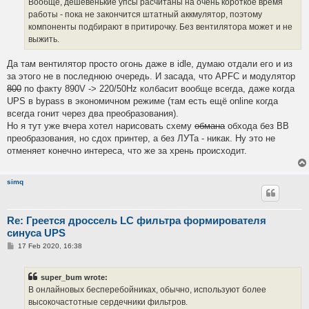
Вообще, дешевенькие упсы расчитаны на очень короткое время
работы - пока не закончится штатный аккмулятор, поэтому
компоненты подбирают в притирочку. Без вентилятора может и не
выжить.
Да там вентилятор просто огонь даже в idle, думаю отдали его и из
за этого не в последнюю очередь. И засада, что APFC и модулятор
800
по факту 890V -> 220/50Hz колбасит вообще всегда, даже когда
UPS в bypass в экономичном режиме (там есть ещё online когда
всегда гонит через два преобразования).
Но я тут уже вчера хотел нарисовать схему
обмана
обхода без ВВ
преобразования, но сдох принтер, а без ЛУТа - никак. Ну это не
отменяет конечно интереса, что же за хрень происходит.
simq
Re: Греется дроссель LC фильтра формирователя
синуса UPS
P
17 Feb 2020, 16:38
o
s
t
super_bum wrote:
В онлайновых бесперебойниках, обычно, используют более
высокочастотные сердечники фильтров.