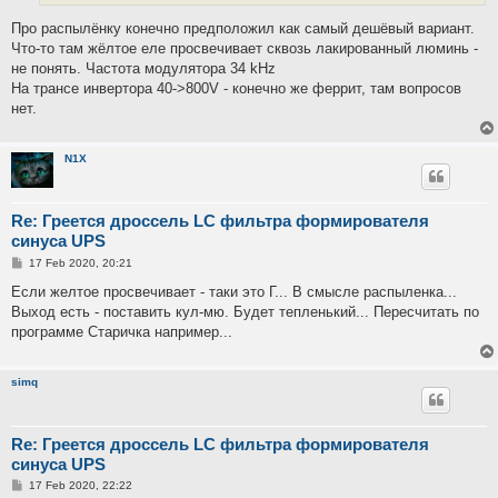
Про распылёнку конечно предположил как самый дешёвый вариант.
Что-то там жёлтое еле просвечивает сквозь лакированный люминь -
не понять. Частота модулятора 34 kHz
На трансе инвертора 40->800V - конечно же феррит, там вопросов
нет.
N1X
Re: Греется дроссель LC фильтра формирователя
синуса UPS
P
17 Feb 2020, 20:21
o
s
Если желтое просвечивает - таки это Г... В смысле распыленка...
t
Выход есть - поставить кул-мю. Будет тепленький... Пересчитать по
программе Старичка например...
simq
Re: Греется дроссель LC фильтра формирователя
синуса UPS
P
17 Feb 2020, 22:22
o