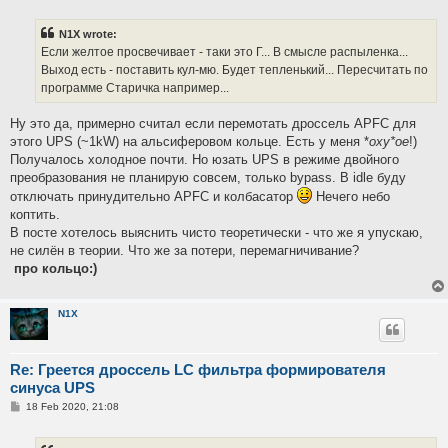
s
t
N1X wrote:
Если желтое просвечивает - таки это Г... В смысле распыленка...
Выход есть - поставить кул-мю. Будет тепленький... Пересчитать по
программе Старичка например...
Ну это да, примерно считал если перемотать дроссель APFC для
этого UPS (~1kW) на альсиферовом кольце. Есть у меня *
оху*ое
!)
Получалось холодное почти. Но юзать UPS в режиме двойного
преобразования не планирую совсем, только bypass. В idle буду
отключать принудительно APFC и колбасатор
Нечего небо
коптить.
В посте хотелось выяснить чисто теоретически - что же я упускаю,
не силён в теории. Что же за потери, перемагничивание?
про кольцо:)
N1X
Re: Греется дроссель LC фильтра формирователя
синуса UPS
P
18 Feb 2020, 21:08
o
s
t