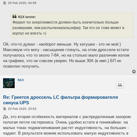
P
20 Feb 2020, 04:58
o
s
t
N1X wrote:
Феррит по энергоемкости должен быть значительно больше
размерами, чем распыленка/альсифер. Так что он тоже может в
корпус не влезть =)
Ой, что-то думал - наоборот меньше. Ну катушки - это не моё:)
Максимум что могу - насыщение глянуть, на этом дросселе кстати
получалось что то около 7-8А, но на столько мало различим излом
на графике, что не совсем уверен. Но выше 30А (в имп.) БП не
позволил получить.
N1X
Re: Греется дроссель LC фильтра формирователя
синуса UPS
P
20 Feb 2020, 20:03
o
s
Да, это вторая особенность материалов с распределенным зазором:
t
пологая петля гистерезиса. Очень удобно кстати в понижайках: на
малых токах подмагничивания растет индуктивность, на больших -
падает. В результате можем использовать малую индуктивность в