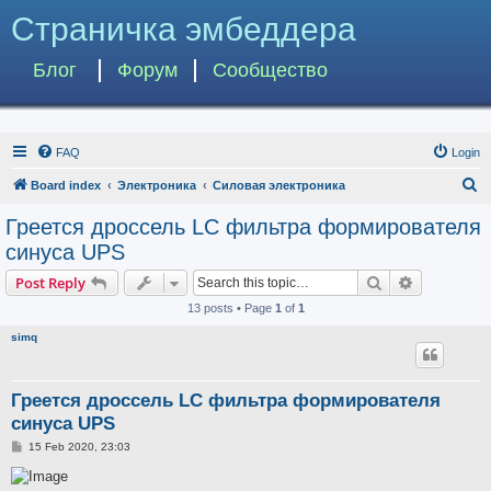
Страничка эмбеддера
Блог
Форум
Сообщество
FAQ
Login
S
Board index
Электроника
Силовая электроника
e
Греется дроссель LC фильтра формирователя
a
синуса UPS
r
Search
Advanced s
Post Reply
c
13 posts • Page
1
of
1
h
simq
Греется дроссель LC фильтра формирователя
синуса UPS
P
15 Feb 2020, 23:03
o
s
t