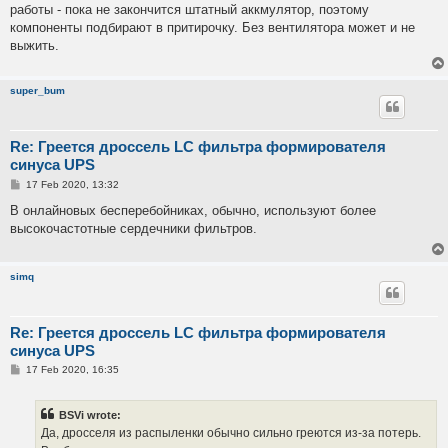
работы - пока не закончится штатный аккмулятор, поэтому
компоненты подбирают в притирочку. Без вентилятора может и не
выжить.
super_bum
Re: Греется дроссель LC фильтра формирователя
синуса UPS
P
17 Feb 2020, 13:32
o
s
В онлайновых бесперебойниках, обычно, используют более
t
высокочастотные сердечники фильтров.
simq
Re: Греется дроссель LC фильтра формирователя
синуса UPS
P
17 Feb 2020, 16:35
o
s
t
BSVi wrote:
Да, дросселя из распыленки обычно сильно греются из-за потерь.