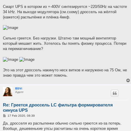
Смарт UPS в котором из +-400V синтезируется ~220/50Hz на частоте
34 kHz. На выходе модулятора (см.схему) дроссель на жёлтой
(кажется) распылёнке и плёнка 4мкф.
Сильно греется. Без нагрузки. Штатно там мощный вентилятор
который мешает жить. Хотелось бы понять физику процесса. Потери
на перемагничивание?
Это на этот дроссель накинуто неск витков и нагружено на 75 Ом, не
знаю правда чем это может помочь.
BSVi
Адепт
Re: Греется дроссель LC фильтра формирователя
синуса UPS
P
17 Feb 2020, 08:39
o
s
Да, дросселя из распыленки обычно сильно греются из-за потерь.
t
Вообще, дешевенькие упсы расчитаны на очень короткое время