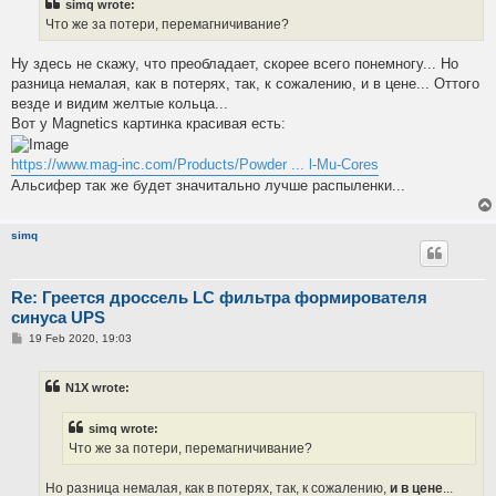
simq wrote:
Что же за потери, перемагничивание?
Ну здесь не скажу, что преобладает, скорее всего понемногу... Но
разница немалая, как в потерях, так, к сожалению, и в цене... Оттого
везде и видим желтые кольца...
Вот у Magnetics картинка красивая есть:
https://www.mag-inc.com/Products/Powder ... l-Mu-Cores
Альсифер так же будет значитально лучше распыленки...
simq
Re: Греется дроссель LC фильтра формирователя
синуса UPS
P
19 Feb 2020, 19:03
o
s
t
N1X wrote:
simq wrote:
Что же за потери, перемагничивание?
Но разница немалая, как в потерях, так, к сожалению,
и в цене
...