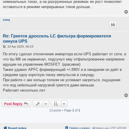
номинальных токах, а на разгруженных режимах ее рост позволяет
оставаться в режиме непрерывных токов дольше...
simq
Re: Греется дроссель LC фильтра формирователя
синуса UPS
P
22 Apr 2025, 00:15
o
s
По итогу сделал отключение инвертора если UPS работает от сети, а
t
что бы МК не нервничал, подсунул ему отфильтрованное напряжени
идущее на управление MOSFET. (красивое)
Также удавил APFC формирующий +/-390V и в ожидании он даёт в
среднем одну короткую пачку импульсов в секунду.
При работе с акк кольцо толком не успевает нагреться, ощущение
что под небольшой нагрузкой греется даже меньше.
Работает несколько лет.
Post Reply
13 posts • Page
1
of
1
Board index
Delete cookies
All times are
UTC+03:00