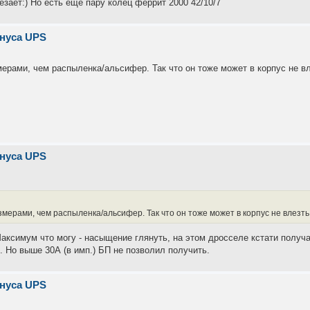
зает:) Но есть ещё пару колец феррит 2000 42/10/7
инуса UPS
ерами, чем распыленка/альсифер. Так что он тоже может в корпус не вл
инуса UPS
ерами, чем распыленка/альсифер. Так что он тоже может в корпус не влезть
Максимум что могу - насыщение глянуть, на этом дросселе кстати получа
. Но выше 30А (в имп.) БП не позволил получить.
инуса UPS