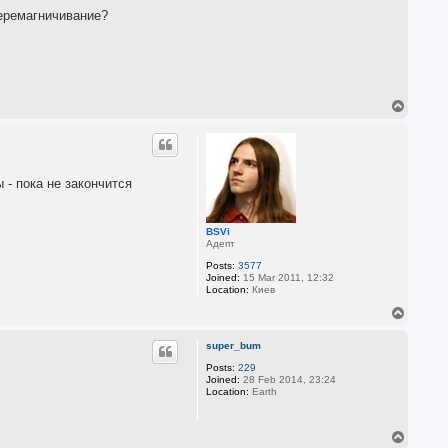
перемагничивание?
T
o
p
 - пока не закончится
BSVi
Адепт
Posts:
3577
Joined:
15 Mar 2011, 12:32
Location:
Киев
T
o
p
super_bum
Posts:
229
Joined:
28 Feb 2014, 23:24
Location:
Earth
T