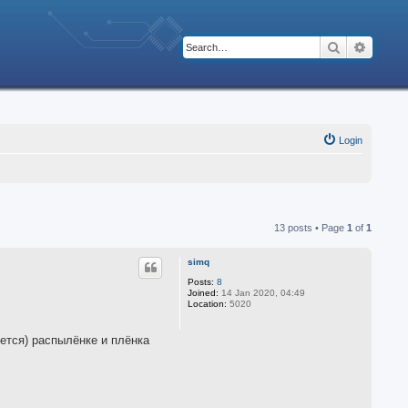
Search
Advanc
Login
13 posts • Page
1
of
1
simq
Posts:
8
Joined:
14 Jan 2020, 04:49
Location:
5020
ется) распылёнке и плёнка