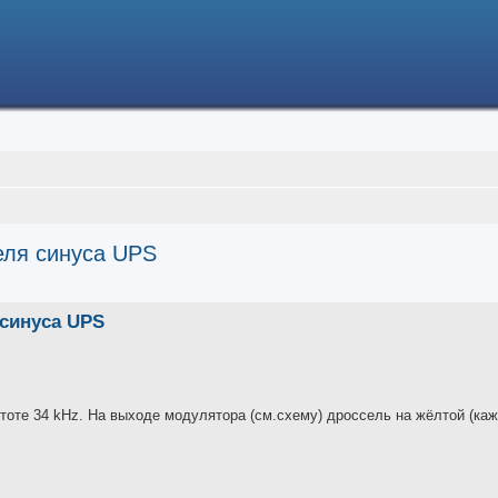
еля синуса UPS
ced search
синуса UPS
тоте 34 kHz. На выходе модулятора (см.схему) дроссель на жёлтой (каж