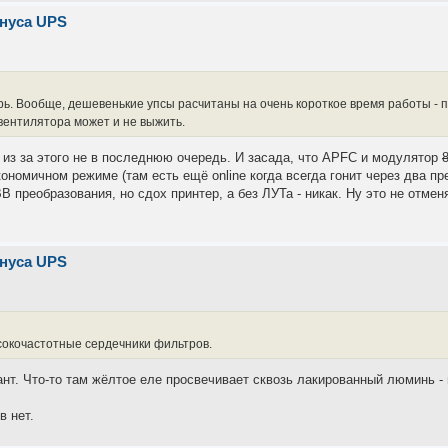
инуса UPS
рь. Вообще, дешевенькие упсы расчитаны на очень короткое время работы - 
вентилятора может и не выжить.
и из за этого не в последнюю очередь. И засада, что APFC и модулятор
ономичном режиме (там есть ещё online когда всегда гонит через два пр
В преобразования, но сдох принтер, а без ЛУТа - никак. Ну это не отмен
инуса UPS
сокочастотные сердечники фильтров.
т. Что-то там жёлтое еле просвечивает сквозь лакированный люминь - 
в нет.