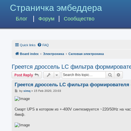
Страничка эмбеддера
Блог
Форум
Сообщество
Quick links
FAQ
Board index
Электроника
Силовая электроника
Греется дроссель LC фильтра формироват
Search
Advan
Post Reply
Греется дроссель LC фильтра формирователя 
P
by
simq
»
15 Feb 2020, 23:03
o
s
t
Смарт UPS в котором из +-400V синтезируется ~220/50Hz на час
4мкф.