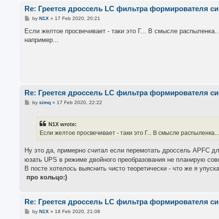
Re: Греется дроссель LC фильтра формирователя с
P
by
N1X
»
17 Feb 2020, 20:21
o
s
Если желтое просвечивает - таки это Г... В смысле распыленка.
t
например...
Re: Греется дроссель LC фильтра формирователя с
P
by
simq
»
17 Feb 2020, 22:22
o
s
t
N1X wrote:
Если желтое просвечивает - таки это Г... В смысле распыленка.
Ну это да, примерно считал если перемотать дроссель APFC дл
юзать UPS в режиме двойного преобразования не планирую совс
В посте хотелось выяснить чисто теоретически - что же я упуск
про кольцо:)
Re: Греется дроссель LC фильтра формирователя с
P
by
N1X
»
18 Feb 2020, 21:08
o