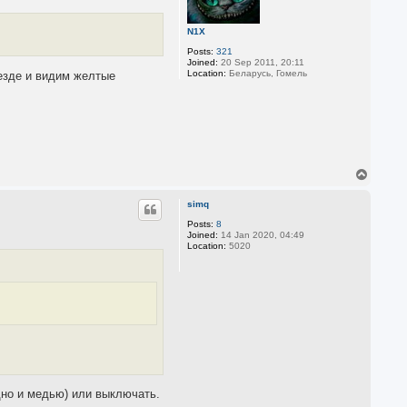
N1X
Posts:
321
Joined:
20 Sep 2011, 20:11
Location:
Беларусь, Гомель
 везде и видим желтые
T
o
p
simq
Posts:
8
Joined:
14 Jan 2020, 04:49
Location:
5020
дно и медью) или выключать.