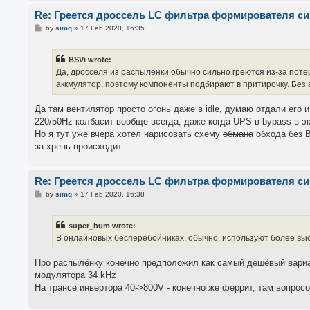
Re: Греется дроссель LC фильтра формирователя с
P
by
simq
»
17 Feb 2020, 16:35
o
s
t
BSVi wrote:
Да, дросселя из распыленки обычно сильно греются из-за поте
аккмулятор, поэтому компоненты подбирают в притирочку. Без 
Да там вентилятор просто огонь даже в idle, думаю отдали его 
220/50Hz колбасит вообще всегда, даже когда UPS в bypass в эк
Но я тут уже вчера хотел нарисовать схему
обмана
обхода без В
за хрень происходит.
Re: Греется дроссель LC фильтра формирователя с
P
by
simq
»
17 Feb 2020, 16:38
o
s
t
super_bum wrote:
В онлайновых бесперебойниках, обычно, используют более вы
Про распылёнку конечно предположил как самый дешёвый вариан
модулятора 34 kHz
На трансе инвертора 40->800V - конечно же феррит, там вопросо