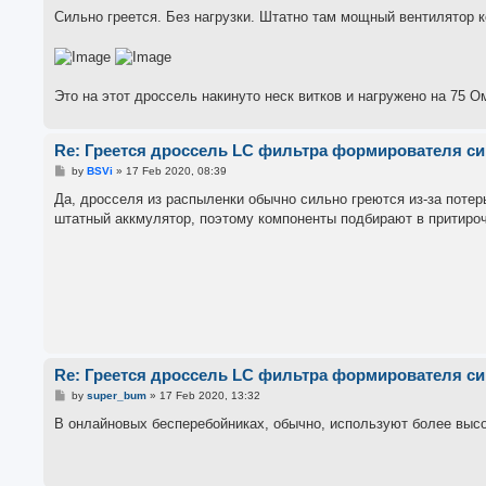
Сильно греется. Без нагрузки. Штатно там мощный вентилятор 
Это на этот дроссель накинуто неск витков и нагружено на 75 О
Re: Греется дроссель LC фильтра формирователя с
P
by
BSVi
»
17 Feb 2020, 08:39
o
s
Да, дросселя из распыленки обычно сильно греются из-за потер
t
штатный аккмулятор, поэтому компоненты подбирают в притироч
Re: Греется дроссель LC фильтра формирователя с
P
by
super_bum
»
17 Feb 2020, 13:32
o
s
В онлайновых бесперебойниках, обычно, используют более выс
t