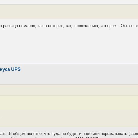
Но разница немалая, как в потерях, так, к сожалению, и в цене... Оттого
инуса UPS
.
кать. В общем понятно, что чуда не будет и надо или перематывать (зао