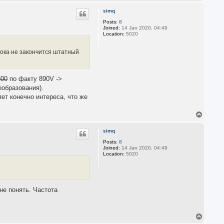
o
p
simq
Posts:
8
Joined:
14 Jan 2020, 04:49
Location:
5020
пока не закончится штатный
800
по факту 890V ->
еобразования).
яет конечно интереса, что же
T
o
p
simq
Posts:
8
Joined:
14 Jan 2020, 04:49
Location:
5020
не понять. Частота
T
o