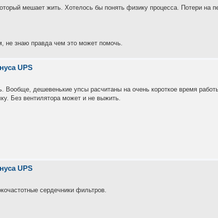
который мешает жить. Хотелось бы понять физику процесса. Потери на 
м, не знаю правда чем это может помочь.
инуса UPS
ь. Вообще, дешевенькие упсы расчитаны на очень короткое время работы
ку. Без вентилятора может и не выжить.
инуса UPS
окочастотные сердечники фильтров.