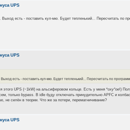
инуса UPS
.. Выход есть - поставить кул-мю. Будет тепленький... Пересчитать по п
инуса UPS
.. Выход есть - поставить кул-мю. Будет тепленький... Пересчитать по програм
я этого UPS (~1kW) на альсиферовом кольце. Есть у меня *
оху*ое
!) По
ем, только bypass. В idle буду отключать принудительно APFC и колба
аю, не силён в теории. Что же за потери, перемагничивание?
инуса UPS