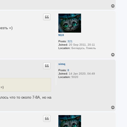
T
o
p
езть =)
N1X
Posts:
321
Joined:
20 Sep 2011, 20:11
Location:
Беларусь, Гомель
T
o
p
simq
Posts:
8
Joined:
14 Jan 2020, 04:49
Location:
5020
 =)
лось что то около 7-8А, но на
T
o
p