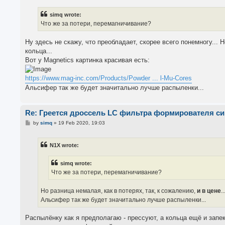
s
t
simq wrote:
Что же за потери, перемагничивание?
Ну здесь не скажу, что преобладает, скорее всего понемногу... 
кольца...
Вот у Magnetics картинка красивая есть:
https://www.mag-inc.com/Products/Powder ... l-Mu-Cores
Альсифер так же будет значитально лучше распыленки...
Re: Греется дроссель LC фильтра формирователя с
P
by
simq
»
19 Feb 2020, 19:03
o
s
t
N1X wrote:
simq wrote:
Что же за потери, перемагничивание?
Но разница немалая, как в потерях, так, к сожалению,
и в цене
..
Альсифер так же будет значитально лучше распыленки...
Распылёнку как я предполагаю - прессуют, а кольца ещё и запе