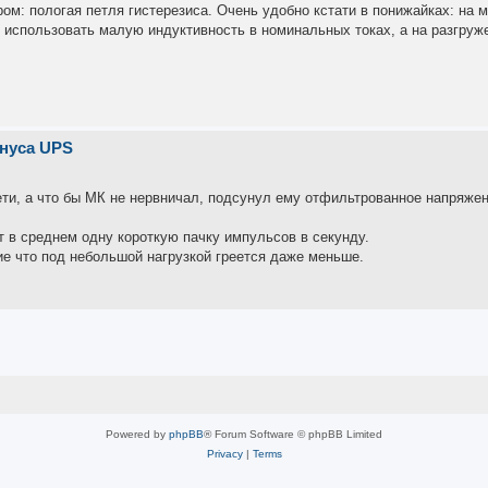
ом: пологая петля гистерезиса. Очень удобно кстати в понижайках: на 
м использовать малую индуктивность в номинальных токах, а на разгру
инуса UPS
ети, а что бы МК не нервничал, подсунул ему отфильтрованное напряже
 в среднем одну короткую пачку импульсов в секунду.
ие что под небольшой нагрузкой греется даже меньше.
Powered by
phpBB
® Forum Software © phpBB Limited
Privacy
|
Terms