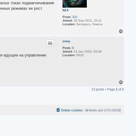
малых токах подмагничивания
женных режимах ее рост
N1X
Posts:
321
Joined:
20 Sep 2011, 20:11
Location:
Беларусь, Гомель
T
o
p
simq
Posts:
8
Joined:
14 Jan 2020, 04:49
ни идущее на управление
Location:
5020
T
o
13 posts • Page
1
of
1
p
Delete cookies
All times are
UTC+03:00