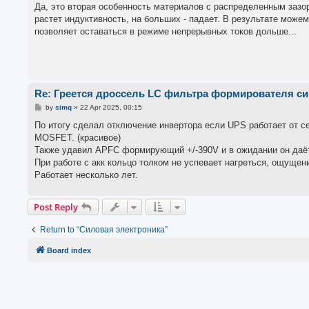
s
Да, это вторая особенность материалов с распределенным зазор
t
растет индуктивность, на больших - падает. В результате може
позволяет оставаться в режиме непрерывных токов дольше...
Re: Греется дроссель LC фильтра формирователя с
P
by
simq
»
22 Apr 2025, 00:15
o
s
По итогу сделал отключение инвертора если UPS работает от с
t
MOSFET. (красивое)
Также удавил APFC формирующий +/-390V и в ожидании он даёт
При работе с акк кольцо толком не успевает нагреться, ощущен
Работает несколько лет.
Post Reply
Return to “Силовая электроника”
Board index