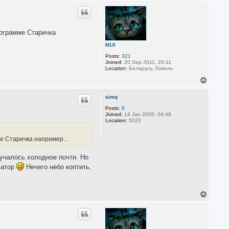
p
рограмме Старичка
N1X
Posts:
321
Joined:
20 Sep 2011, 20:11
Location:
Беларусь, Гомель
T
o
p
simq
Posts:
8
Joined:
14 Jan 2020, 04:49
Location:
5020
ме Старичка например...
лучалось холодное почти. Но
сатор
Нечего небо коптить.
T
o
p