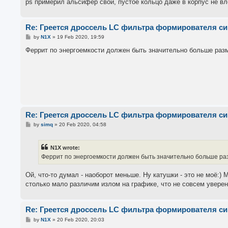
ps примерил альсифер свой, пустое кольцо даже в корпус не вле
Re: Греется дроссель LC фильтра формирователя с
P
by
N1X
»
19 Feb 2020, 19:59
o
s
Феррит по энергоемкости должен быть значительно больше разм
t
Re: Греется дроссель LC фильтра формирователя с
P
by
simq
»
20 Feb 2020, 04:58
o
s
t
N1X wrote:
Феррит по энергоемкости должен быть значительно больше разм
Ой, что-то думал - наоборот меньше. Ну катушки - это не моё:) 
столько мало различим излом на графике, что не совсем уверен
Re: Греется дроссель LC фильтра формирователя с
P
by
N1X
»
20 Feb 2020, 20:03
o