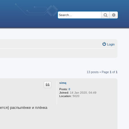
Search
Advanc
Login
13 posts • Page
1
of
1
simq
Posts:
8
Joined:
14 Jan 2020, 04:49
Location:
5020
ется) распылёнке и плёнка