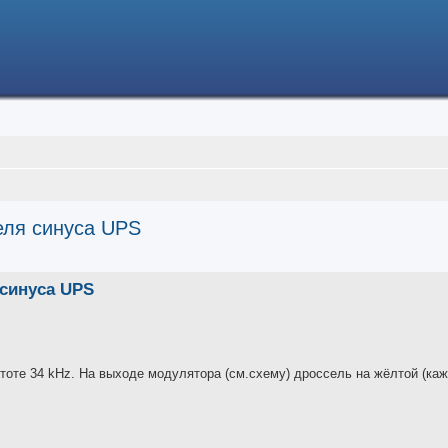
еля синуса UPS
ced search
синуса UPS
тоте 34 kHz. На выходе модулятора (см.схему) дроссель на жёлтой (каж