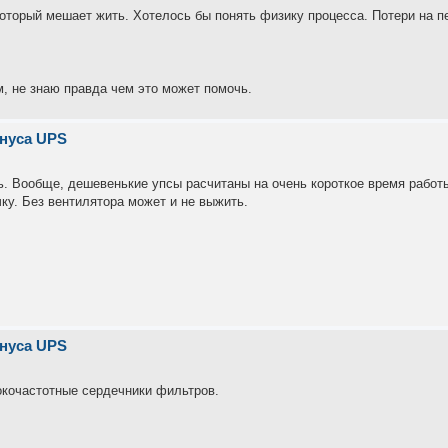
который мешает жить. Хотелось бы понять физику процесса. Потери на 
м, не знаю правда чем это может помочь.
инуса UPS
ь. Вообще, дешевенькие упсы расчитаны на очень короткое время работы
ку. Без вентилятора может и не выжить.
инуса UPS
окочастотные сердечники фильтров.