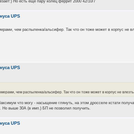
зает:) Но есть ещё пару колец феррит 2000 42/10/7
инуса UPS
ерами, чем распыленка/альсифер. Так что он тоже может в корпус не вл
инуса UPS
ерами, чем распыленка/альсифер. Так что он тоже может в корпус не влезть
Максимум что могу - насыщение глянуть, на этом дросселе кстати получа
. Но выше 30А (в имп.) БП не позволил получить.
инуса UPS