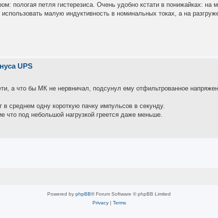
ом: пологая петля гистерезиса. Очень удобно кстати в понижайках: на 
м использовать малую индуктивность в номинальных токах, а на разгру
инуса UPS
ети, а что бы МК не нервничал, подсунул ему отфильтрованное напряже
 в среднем одну короткую пачку импульсов в секунду.
ие что под небольшой нагрузкой греется даже меньше.
Powered by
phpBB
® Forum Software © phpBB Limited
Privacy
|
Terms