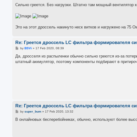
Сильно греется. Без нагрузки. Штатно там мощный вентилятор 
Это на этот дроссель накинуто неск витков и нагружено на 75 О
Re: Греется дроссель LC фильтра формирователя с
P
by
BSVi
»
17 Feb 2020, 08:39
o
s
Да, дросселя из распыленки обычно сильно греются из-за потер
t
штатный аккмулятор, поэтому компоненты подбирают в притироч
Re: Греется дроссель LC фильтра формирователя с
P
by
super_bum
»
17 Feb 2020, 13:32
o
s
В онлайновых бесперебойниках, обычно, используют более выс
t