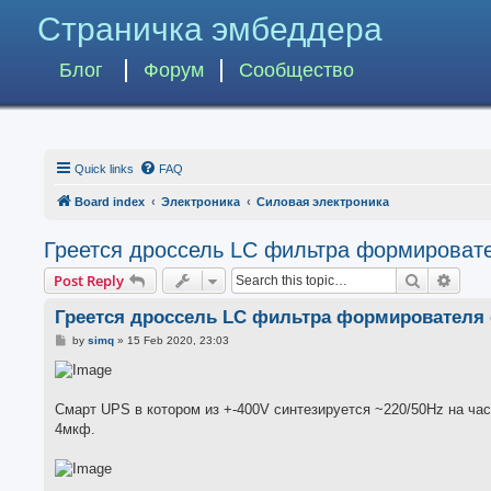
Страничка эмбеддера
Блог
Форум
Сообщество
Quick links
FAQ
Board index
Электроника
Силовая электроника
Греется дроссель LC фильтра формироват
Search
Advan
Post Reply
Греется дроссель LC фильтра формирователя 
P
by
simq
»
15 Feb 2020, 23:03
o
s
t
Смарт UPS в котором из +-400V синтезируется ~220/50Hz на час
4мкф.