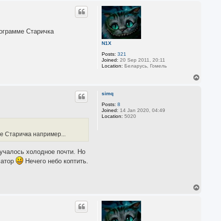
p
рограмме Старичка
N1X
Posts:
321
Joined:
20 Sep 2011, 20:11
Location:
Беларусь, Гомель
T
o
p
simq
Posts:
8
Joined:
14 Jan 2020, 04:49
Location:
5020
ме Старичка например...
лучалось холодное почти. Но
сатор
Нечего небо коптить.
T
o
p