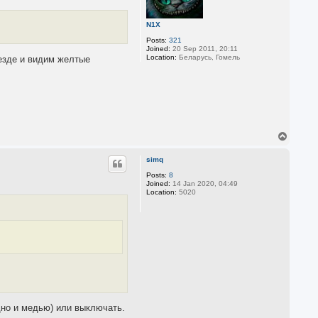
N1X
Posts:
321
Joined:
20 Sep 2011, 20:11
Location:
Беларусь, Гомель
 везде и видим желтые
T
o
p
simq
Posts:
8
Joined:
14 Jan 2020, 04:49
Location:
5020
дно и медью) или выключать.