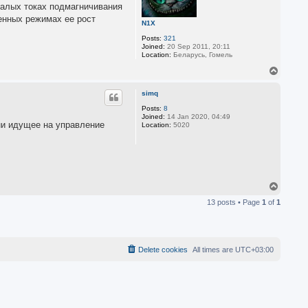
малых токах подмагничивания
женных режимах ее рост
N1X
Posts:
321
Joined:
20 Sep 2011, 20:11
Location:
Беларусь, Гомель
T
o
p
simq
Posts:
8
Joined:
14 Jan 2020, 04:49
ни идущее на управление
Location:
5020
T
o
13 posts • Page
1
of
1
p
Delete cookies
All times are
UTC+03:00