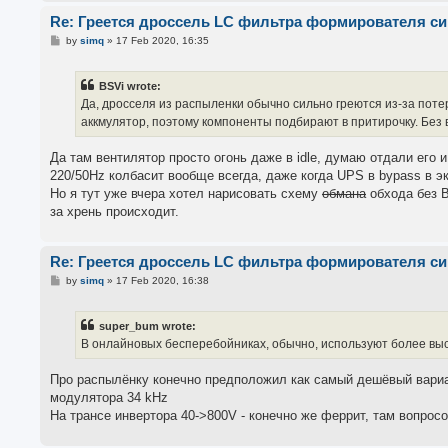
Re: Греется дроссель LC фильтра формирователя с
P
by
simq
»
17 Feb 2020, 16:35
o
s
t
BSVi wrote:
Да, дросселя из распыленки обычно сильно греются из-за поте
аккмулятор, поэтому компоненты подбирают в притирочку. Без 
Да там вентилятор просто огонь даже в idle, думаю отдали его 
220/50Hz колбасит вообще всегда, даже когда UPS в bypass в эк
Но я тут уже вчера хотел нарисовать схему
обмана
обхода без В
за хрень происходит.
Re: Греется дроссель LC фильтра формирователя с
P
by
simq
»
17 Feb 2020, 16:38
o
s
t
super_bum wrote:
В онлайновых бесперебойниках, обычно, используют более вы
Про распылёнку конечно предположил как самый дешёвый вариан
модулятора 34 kHz
На трансе инвертора 40->800V - конечно же феррит, там вопросо