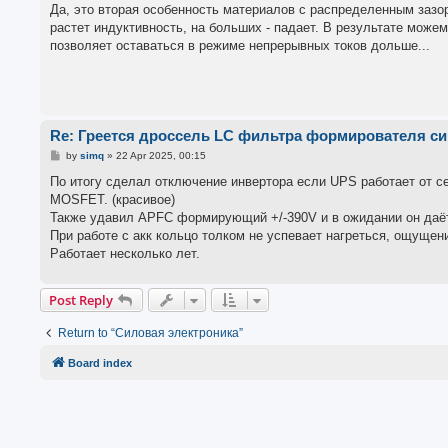
s
Да, это вторая особенность материалов с распределенным зазор
t
растет индуктивность, на больших - падает. В результате може
позволяет оставаться в режиме непрерывных токов дольше...
Re: Греется дроссель LC фильтра формирователя с
P
by
simq
»
22 Apr 2025, 00:15
o
s
По итогу сделал отключение инвертора если UPS работает от с
t
MOSFET. (красивое)
Также удавил APFC формирующий +/-390V и в ожидании он даёт
При работе с акк кольцо толком не успевает нагреться, ощущен
Работает несколько лет.
Post Reply
Return to “Силовая электроника”
Board index