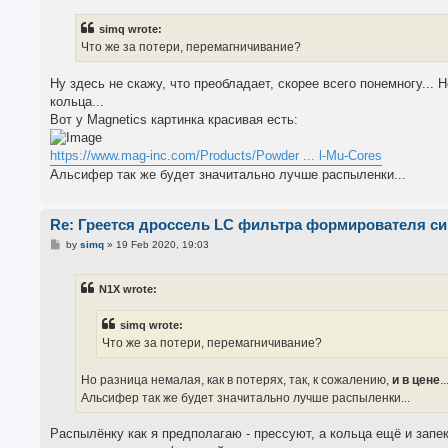
s
t
simq wrote:
Что же за потери, перемагничивание?
Ну здесь не скажу, что преобладает, скорее всего понемногу... 
кольца...
Вот у Magnetics картинка красивая есть:
https://www.mag-inc.com/Products/Powder ... l-Mu-Cores
Альсифер так же будет значитально лучше распыленки...
Re: Греется дроссель LC фильтра формирователя с
P
by
simq
»
19 Feb 2020, 19:03
o
s
t
N1X wrote:
simq wrote:
Что же за потери, перемагничивание?
Но разница немалая, как в потерях, так, к сожалению,
и в цене
..
Альсифер так же будет значитально лучше распыленки...
Распылёнку как я предполагаю - прессуют, а кольца ещё и запе