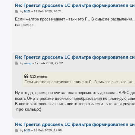
Re: Греется дроссель LC фильтра формирователя с
P
by
N1X
»
17 Feb 2020, 20:21
o
s
Если желтое просвечивает - таки это Г... В смысле распыленка.
t
например...
Re: Греется дроссель LC фильтра формирователя с
P
by
simq
»
17 Feb 2020, 22:22
o
s
t
N1X wrote:
Если желтое просвечивает - таки это Г... В смысле распыленка.
Ну это да, примерно считал если перемотать дроссель APFC дл
юзать UPS в режиме двойного преобразования не планирую совс
В посте хотелось выяснить чисто теоретически - что же я упуск
про кольцо:)
Re: Греется дроссель LC фильтра формирователя с
P
by
N1X
»
18 Feb 2020, 21:08
o