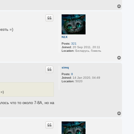
T
o
p
езть =)
N1X
Posts:
321
Joined:
20 Sep 2011, 20:11
Location:
Беларусь, Гомель
T
o
p
simq
Posts:
8
Joined:
14 Jan 2020, 04:49
Location:
5020
 =)
лось что то около 7-8А, но на
T
o
p