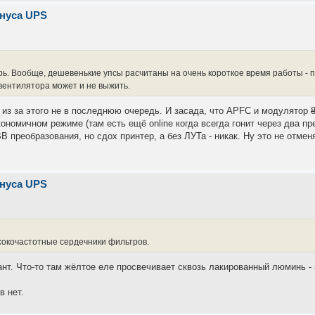
инуса UPS
рь. Вообще, дешевенькие упсы расчитаны на очень короткое время работы - 
вентилятора может и не выжить.
и из за этого не в последнюю очередь. И засада, что APFC и модулятор
ономичном режиме (там есть ещё online когда всегда гонит через два пр
В преобразования, но сдох принтер, а без ЛУТа - никак. Ну это не отмен
инуса UPS
сокочастотные сердечники фильтров.
т. Что-то там жёлтое еле просвечивает сквозь лакированный люминь - 
в нет.