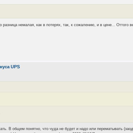
Но разница немалая, как в потерях, так, к сожалению, и в цене... Оттого
инуса UPS
.
кать. В общем понятно, что чуда не будет и надо или перематывать (зао