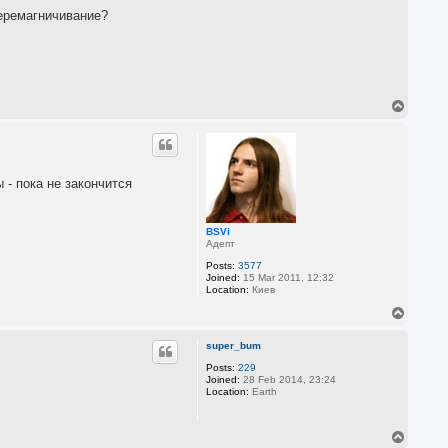
перемагничивание?
T
o
p
 - пока не закончится
BSVi
Адепт
Posts:
3577
Joined:
15 Mar 2011, 12:32
Location:
Киев
T
o
p
super_bum
Posts:
229
Joined:
28 Feb 2014, 23:24
Location:
Earth
T