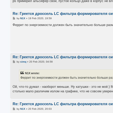
ps примерил альсифер свой, пустое кольцо даже в корпус не вле
Re: Греется дроссель LC фильтра формирователя с
P
by
N1X
»
19 Feb 2020, 19:59
o
s
Феррит по энергоемкости должен быть значительно больше разм
t
Re: Греется дроссель LC фильтра формирователя с
P
by
simq
»
20 Feb 2020, 04:58
o
s
t
N1X wrote:
Феррит по энергоемкости должен быть значительно больше разм
Ой, что-то думал - наоборот меньше. Ну катушки - это не моё:) 
столько мало различим излом на графике, что не совсем уверен
Re: Греется дроссель LC фильтра формирователя с
P
by
N1X
»
20 Feb 2020, 20:03
o