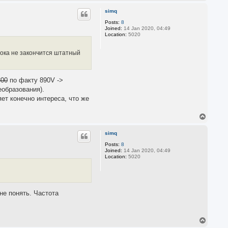
o
p
simq
Posts:
8
Joined:
14 Jan 2020, 04:49
Location:
5020
пока не закончится штатный
800
по факту 890V ->
еобразования).
яет конечно интереса, что же
T
o
p
simq
Posts:
8
Joined:
14 Jan 2020, 04:49
Location:
5020
не понять. Частота
T
o