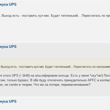
инуса UPS
.. Выход есть - поставить кул-мю. Будет тепленький... Пересчитать по п
инуса UPS
.. Выход есть - поставить кул-мю. Будет тепленький... Пересчитать по програм
я этого UPS (~1kW) на альсиферовом кольце. Есть у меня *
оху*ое
!) По
ем, только bypass. В idle буду отключать принудительно APFC и колба
аю, не силён в теории. Что же за потери, перемагничивание?
инуса UPS