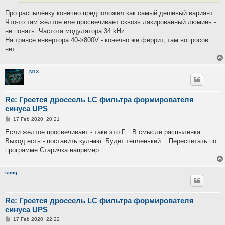
Про распылёнку конечно предположил как самый дешёвый вариант.
Что-то там жёлтое еле просвечивает сквозь лакированный люминь -
не понять. Частота модулятора 34 kHz
На трансе инвертора 40->800V - конечно же феррит, там вопросов
нет.
N1X
Re: Греется дроссель LC фильтра формирователя
синуса UPS
P
17 Feb 2020, 20:21
o
s
Если желтое просвечивает - таки это Г... В смысле распыленка...
t
Выход есть - поставить кул-мю. Будет тепленький... Пересчитать по
программе Старичка например...
simq
Re: Греется дроссель LC фильтра формирователя
синуса UPS
P
17 Feb 2020, 22:22
o