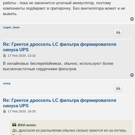
работы - пока не закончится штатный аккмулятор, поэтому
компоненты подбирают в притирочку. Без вентилятора может и не
выжить.
super_bum
Re: Греется дроссель LC фильтра формирователя
синуса UPS
P
17 Feb 2020, 13:32
o
s
В онлайновых бесперебойниках, обычно, используют более
t
высокочастотные сердечники фильтров.
simq
Re: Греется дроссель LC фильтра формирователя
синуса UPS
P
17 Feb 2020, 16:35
o
s
t
BSVi wrote:
Да, дросселя из распыленки обычно сильно греются из-за потерь.