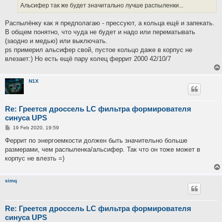
Альсифер так же будет значитально лучше распыленки...
Распылёнку как я предполагаю - прессуют, а кольца ещё и запекать.
В общем понятно, что чуда не будет и надо или перематывать
(заодно и медью) или выключать.
ps примерил альсифер свой, пустое кольцо даже в корпус не
влезает:) Но есть ещё пару колец феррит 2000 42/10/7
N1X
Re: Греется дроссель LC фильтра формирователя
синуса UPS
P
19 Feb 2020, 19:59
o
s
Феррит по энергоемкости должен быть значительно больше
t
размерами, чем распыленка/альсифер. Так что он тоже может в
корпус не влезть =)
simq
Re: Греется дроссель LC фильтра формирователя
синуса UPS