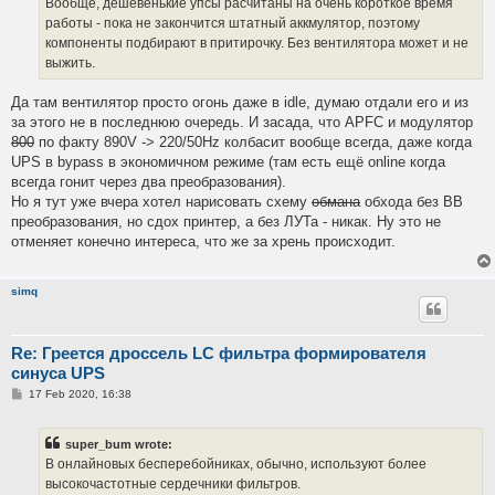
Вообще, дешевенькие упсы расчитаны на очень короткое время
работы - пока не закончится штатный аккмулятор, поэтому
компоненты подбирают в притирочку. Без вентилятора может и не
выжить.
Да там вентилятор просто огонь даже в idle, думаю отдали его и из
за этого не в последнюю очередь. И засада, что APFC и модулятор
800
по факту 890V -> 220/50Hz колбасит вообще всегда, даже когда
UPS в bypass в экономичном режиме (там есть ещё online когда
всегда гонит через два преобразования).
Но я тут уже вчера хотел нарисовать схему
обмана
обхода без ВВ
преобразования, но сдох принтер, а без ЛУТа - никак. Ну это не
отменяет конечно интереса, что же за хрень происходит.
simq
Re: Греется дроссель LC фильтра формирователя
синуса UPS
P
17 Feb 2020, 16:38
o
s
t
super_bum wrote:
В онлайновых бесперебойниках, обычно, используют более
высокочастотные сердечники фильтров.