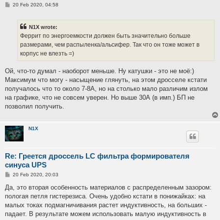
P
20 Feb 2020, 04:58
o
s
t
N1X wrote:
Феррит по энергоемкости должен быть значительно больше
размерами, чем распыленка/альсифер. Так что он тоже может в
корпус не влезть =)
Ой, что-то думал - наоборот меньше. Ну катушки - это не моё:)
Максимум что могу - насыщение глянуть, на этом дросселе кстати
получалось что то около 7-8А, но на столько мало различим излом
на графике, что не совсем уверен. Но выше 30А (в имп.) БП не
позволил получить.
N1X
Re: Греется дроссель LC фильтра формирователя
синуса UPS
P
20 Feb 2020, 20:03
o
s
Да, это вторая особенность материалов с распределенным зазором:
t
пологая петля гистерезиса. Очень удобно кстати в понижайках: на
малых токах подмагничивания растет индуктивность, на больших -
падает. В результате можем использовать малую индуктивность в