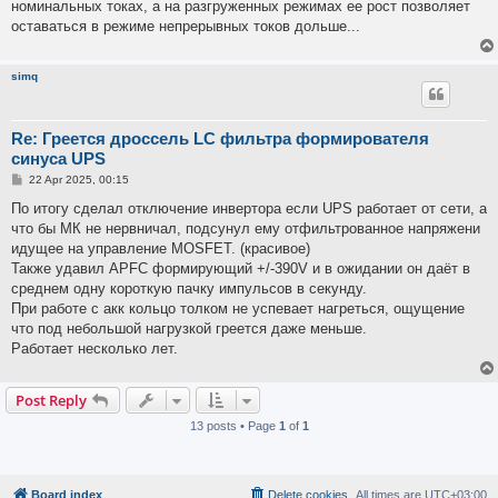
номинальных токах, а на разгруженных режимах ее рост позволяет
оставаться в режиме непрерывных токов дольше...
simq
Re: Греется дроссель LC фильтра формирователя
синуса UPS
P
22 Apr 2025, 00:15
o
s
По итогу сделал отключение инвертора если UPS работает от сети, а
t
что бы МК не нервничал, подсунул ему отфильтрованное напряжени
идущее на управление MOSFET. (красивое)
Также удавил APFC формирующий +/-390V и в ожидании он даёт в
среднем одну короткую пачку импульсов в секунду.
При работе с акк кольцо толком не успевает нагреться, ощущение
что под небольшой нагрузкой греется даже меньше.
Работает несколько лет.
Post Reply
13 posts • Page
1
of
1
Board index
Delete cookies
All times are
UTC+03:00