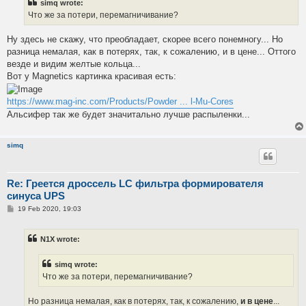
simq wrote:
Что же за потери, перемагничивание?
Ну здесь не скажу, что преобладает, скорее всего понемногу... Но
разница немалая, как в потерях, так, к сожалению, и в цене... Оттого
везде и видим желтые кольца...
Вот у Magnetics картинка красивая есть:
https://www.mag-inc.com/Products/Powder ... l-Mu-Cores
Альсифер так же будет значитально лучше распыленки...
simq
Re: Греется дроссель LC фильтра формирователя
синуса UPS
P
19 Feb 2020, 19:03
o
s
t
N1X wrote:
simq wrote:
Что же за потери, перемагничивание?
Но разница немалая, как в потерях, так, к сожалению,
и в цене
...