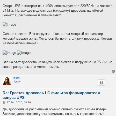
Смарт UPS в котором из +-400V синтезируется ~220/50Hz на частоте
34 kHz. На выходе модулятора (см.схему) дроссель на жёлтой
(кажется) распылёнке и плёнка 4мкф.
Сильно греется. Без нагрузки. Штатно там мощный вентилятор
который мешает жить. Хотелось бы понять физику процесса. Потери
на перемагничивание?
Это на этот дроссель накинуто неск витков и нагружено на 75 Ом, не
знаю правда чем это может помочь.
BSVi
Адепт
Re: Греется дроссель LC фильтра формирователя
синуса UPS
P
17 Feb 2020, 08:39
o
s
Да, дросселя из распыленки обычно сильно греются из-за потерь.
t
Вообще, дешевенькие упсы расчитаны на очень короткое время