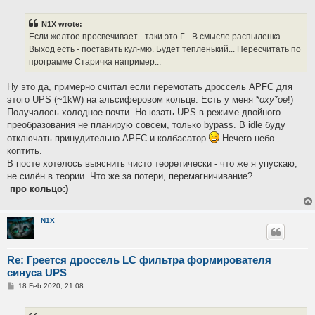
s
t
N1X wrote:
Если желтое просвечивает - таки это Г... В смысле распыленка...
Выход есть - поставить кул-мю. Будет тепленький... Пересчитать по
программе Старичка например...
Ну это да, примерно считал если перемотать дроссель APFC для
этого UPS (~1kW) на альсиферовом кольце. Есть у меня *
оху*ое
!)
Получалось холодное почти. Но юзать UPS в режиме двойного
преобразования не планирую совсем, только bypass. В idle буду
отключать принудительно APFC и колбасатор
Нечего небо
коптить.
В посте хотелось выяснить чисто теоретически - что же я упускаю,
не силён в теории. Что же за потери, перемагничивание?
про кольцо:)
N1X
Re: Греется дроссель LC фильтра формирователя
синуса UPS
P
18 Feb 2020, 21:08
o
s
t