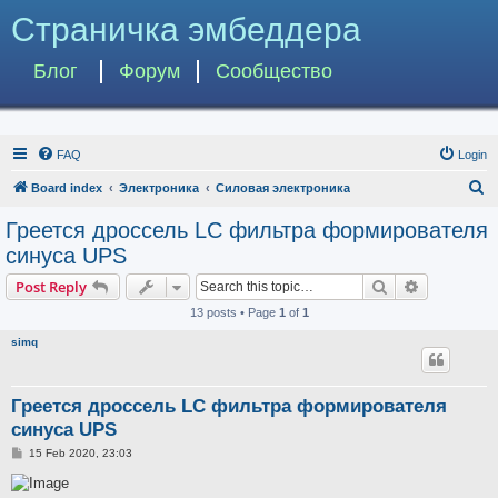
Страничка эмбеддера
Блог
Форум
Сообщество
FAQ
Login
S
Board index
Электроника
Силовая электроника
e
Греется дроссель LC фильтра формирователя
a
синуса UPS
r
Search
Advanced s
Post Reply
c
13 posts • Page
1
of
1
h
simq
Греется дроссель LC фильтра формирователя
синуса UPS
P
15 Feb 2020, 23:03
o
s
t