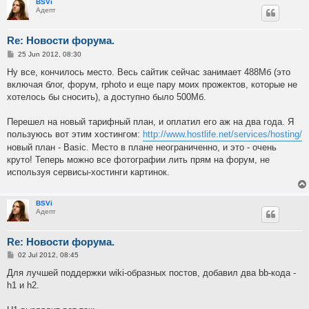
BSVi
Адепт
Re: Новости форума.
P
25 Jun 2012, 08:30
o
s
Ну все, кончилось место. Весь сайтик сейчас занимает 488Мб (это
t
включая блог, форум, rphoto и еще пару моих прожектов, которые не
хотелось бы сносить), а доступно было 500Мб.
Перешел на новый тарифный план, и оплатил его аж на два года. Я
пользуюсь вот этим хостингом:
http://www.hostlife.net/services/hosting/
новый план - Basic. Место в плане неограниченно, и это - очень
круто! Теперь можно все фотографии лить прям на форум, не
используя сервисы-хостинги картинок.
BSVi
Адепт
Re: Новости форума.
P
02 Jul 2012, 08:45
o
s
Для лучшей поддержки wiki-образных постов, добавил два bb-кода -
t
h1 и h2.