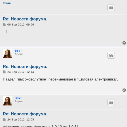
tetraa
Re: Новости форума.
P
06 Sep 2012, 09:56
o
s
+1
t
BSVi
Адепт
Re: Новости форума.
P
24 Sep 2012, 12:14
o
s
Раздел "высоковольтное" переименован в "Силовая электроника".
t
BSVi
Адепт
Re: Новости форума.
P
24 Sep 2012, 12:55
o
s
обновлен движок форума с 3.0.10 до 3.0.11