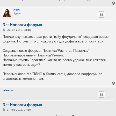
BSVi
Адепт
Re: Новости форума.
P
26 Feb 2012, 23:46
o
s
Потихоньку пытаюсь разгрести "избу-флудильню" создавая новые
t
форума. Потому, что слишком уж туда дофига всего поститься.
Созданы новые форума: Практика/Расчеты, Практика/
Программирование и Практика/Ремонт.
Название группы "практика" как-то не особо удачно. мне кажется,
может у вас есть идеи?
Переименовал МК/ПЛИС в Компоненты, добавил подфорум по
аналоговым компонентам.
misterio
Re: Новости форума.
P
27 Feb 2012, 07:58
o
s