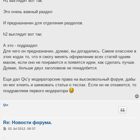
H1 выглядит вот так:
Это очень важный раздел
И предназначен для отделения разделов.
h2 выглядит вот так:
А это - подраздел
Для чего он предназначен, думаю, вы догадались. Самое классное в
этих кодах то, что я смогу менять оформление всех статей одним
махом, если оно не понравится и появятся идеи, как сделать лучше.
Думаю, больше двух заголовков не понадобится.
Еще дал Qic'у модераторские права на высоковольный форум, дабы
он мог клеить и шинковать статьи о теслах. Если он не откажется, то
поздравляем первого модератора
Qic
Re: Новости форума.
P
02 Jul 2012, 09:37
o
s
.
t