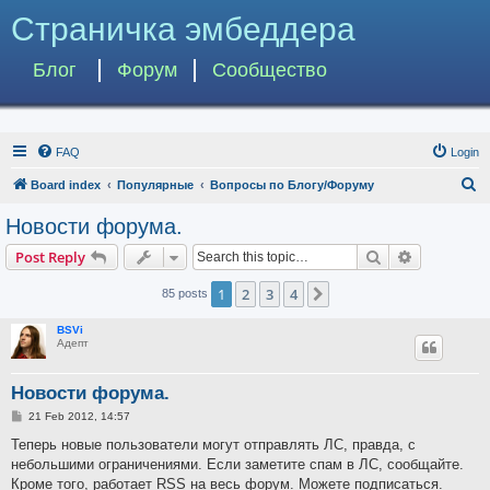
Страничка эмбеддера
Блог
Форум
Сообщество
FAQ
Login
S
Board index
Популярные
Вопросы по Блогу/Форуму
e
Новости форума.
a
Search
Advanced s
Post Reply
r
c
1
2
3
4
Next
85 posts
h
BSVi
Адепт
Новости форума.
P
21 Feb 2012, 14:57
o
s
Теперь новые пользователи могут отправлять ЛС, правда, с
t
небольшими ограничениями. Если заметите спам в ЛС, сообщайте.
Кроме того, работает RSS на весь форум. Можете подписаться.