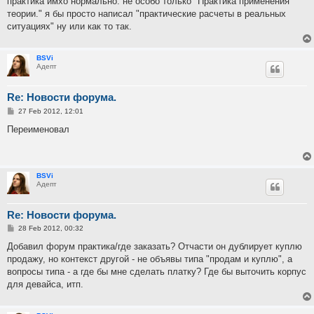
практика имхо нормально. не особо только "Практика применения
t
теории." я бы просто написал "практические расчеты в реальных
ситуациях" ну или как то так.
BSVi
Адепт
Re: Новости форума.
P
27 Feb 2012, 12:01
o
s
Переименовал
t
BSVi
Адепт
Re: Новости форума.
P
28 Feb 2012, 00:32
o
s
Добавил форум практика/где заказать? Отчасти он дублирует куплю
t
продажу, но контекст другой - не объявы типа "продам и куплю", а
вопросы типа - а где бы мне сделать платку? Где бы выточить корпус
для девайса, итп.