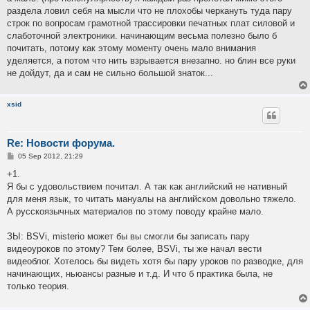
t
раздела ловил себя на мысли что не плохобы черкануть туда пару
строк по вопросам грамотной трассировки печатных плат силовой и
слаботочной электроники. начинающим весьма полезно было б
почитать, потому как этому моменту очень мало внимания
уделяется, а потом что нить взрывается внезапно. но блин все руки
не дойдут, да и сам не сильно большой знаток...
xsid
Re: Новости форума.
P
05 Sep 2012, 21:29
o
s
+1.
t
Я бы с удовольствием почитал. А так как английский не нативный
для меня язык, то читать мануалы на английском довольно тяжело.
А русскоязычных материалов по этому поводу крайне мало.
ЗЫ: BSVi, misterio может бы вы смогли бы записать пару
видеоуроков по этому? Тем более, BSVi, ты же начал вести
видеоблог. Хотелось бы видеть хотя бы пару уроков по разводке, для
начинающих, ньюансы разные и т.д. И что б практика была, не
только теория.