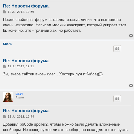
Re: Новости форума.
P
12 Jul 2012, 10:59
o
s
После спойлера, форум вставлял разрыв линии, что выглядело
t
очень некрасиво. Написал мелкий яваскрипт, который убирает этот
br, конечно, это - грязный хак, но работает.
Sharix
Re: Новости форума.
P
12 Jul 2012, 12:21
o
s
Зы, вчера сайтец вновь слёг... Хостеру луч п*№*са)))))
t
BSVi
Адепт
Re: Новости форума.
P
12 Jul 2012, 19:44
o
s
Добавил bbCode spoiler2, чтобы можно было делать вложенные
t
спойлеры. Не знаю, нужно ли это вообще, но пока для тестов пусть