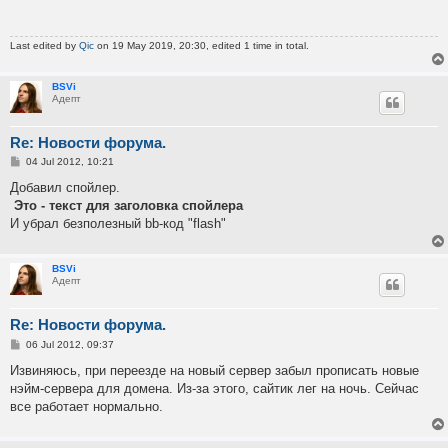
Last edited by
Qic
on 19 May 2019, 20:30, edited 1 time in total.
BSVi
Адепт
Re: Новости форума.
P
04 Jul 2012, 10:21
o
s
Добавил спойлер.
t
Это - текст для заголовка спойлера
И убрал безполезный bb-код "flash"
BSVi
Адепт
Re: Новости форума.
P
06 Jul 2012, 09:37
o
s
Извиняюсь, при переезде на новый сервер забыл прописать новые
t
нэйм-сервера для домена. Из-за этого, сайтик лег на ночь. Сейчас
все работает нормально.