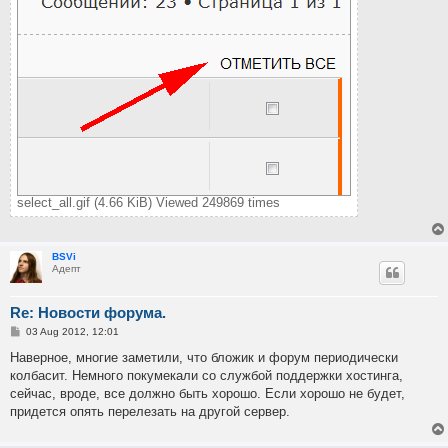
select_all.gif (4.66 KiB) Viewed 249869 times
BSVi
Адепт
Re: Новости форума.
P
03 Aug 2012, 12:01
o
s
Наверное, многие заметили, что бложик и форум периодически
t
колбасит. Немного покумекали со службой поддержки хостинга,
сейчас, вроде, все должно быть хорошо. Если хорошо не будет,
придется опять перелезать на другой сервер.