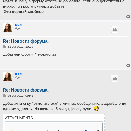
будет. Кнопку в форму ответа не добавлял, если оно дейстительно
нужно, то просто ручками добавте.
Это первый спойлер
BSVi
Адепт
Re: Новости форума.
P
21 Jul 2012, 15:29
o
s
Добавлен форум "технологии".
t
BSVi
Адепт
Re: Новости форума.
P
26 Jul 2012, 09:41
o
s
Добавил кнопку "отметить все" в личных сообщениях. Задолбало по
t
одному удалять. Написал за 5 минут, jquery рулит
ATTACHMENTS