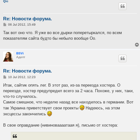
Qic
Re: Новости форума.
P
06 Jul 2012, 15:49
o
s
Так вот оно что. Я уже во все дырки поперетыркался, по всем
t
показателям сайта будто бы небыло вообще Оо.
BSVi
Адепт
Re: Новости форума.
P
10 Jul 2012, 12:23
o
s
Итак, сайтик опять лег. В этот раз, из-за переезда хостера. О
t
переезде, хостер предупредил всего за 2 часа. Похоже, у них, таки,
что-то случилось.
Самое смешное, что неделю назад все находилось в германии. Вот
так Украина приветствует свои проекты
Надеюсь, на этом
эксцессы закончились
В свое оправдание (нивиноваааатаая я), письмо от хостера: