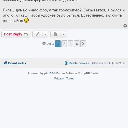
t
Пипец, думаю - чего форум так тормозит-то? Оказывается, я рылся и
отключил кэш, чтобы удобнее было рыться. Естественно, включить
его я забыл
Post Reply
1
2
3
4
Next
85 posts
Board index
Delete cookies
All times are
UTC+03:00
Powered by
phpBB
® Forum Software © phpBB Limited
Privacy
|
Terms