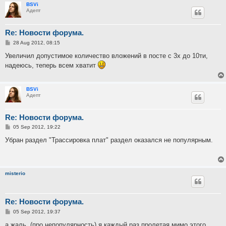
BSVi
Адепт
Re: Новости форума.
P
28 Aug 2012, 08:15
o
s
Увеличил допустимое количество вложений в посте с 3х до 10ти,
t
надеюсь, теперь всем хватит
BSVi
Адепт
Re: Новости форума.
P
05 Sep 2012, 19:22
o
s
Убран раздел "Трассировка плат" раздел оказался не популярным.
t
misterio
Re: Новости форума.
P
05 Sep 2012, 19:37
o
s
а жаль. (про непопулярность) я каждый раз пролетая мимо этого