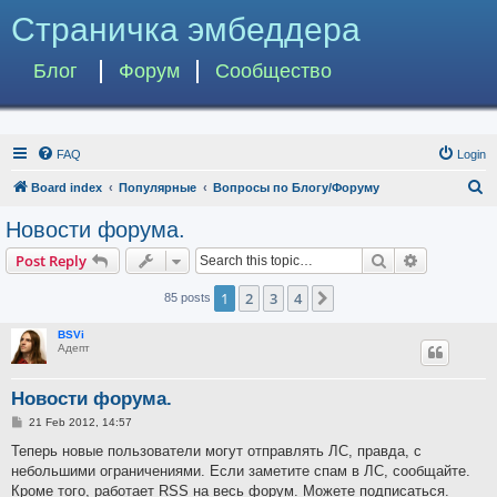
Страничка эмбеддера
Блог
Форум
Сообщество
FAQ
Login
S
Board index
Популярные
Вопросы по Блогу/Форуму
e
Новости форума.
a
Search
Advanced s
Post Reply
r
c
1
2
3
4
Next
85 posts
h
BSVi
Адепт
Новости форума.
P
21 Feb 2012, 14:57
o
s
Теперь новые пользователи могут отправлять ЛС, правда, с
t
небольшими ограничениями. Если заметите спам в ЛС, сообщайте.
Кроме того, работает RSS на весь форум. Можете подписаться.