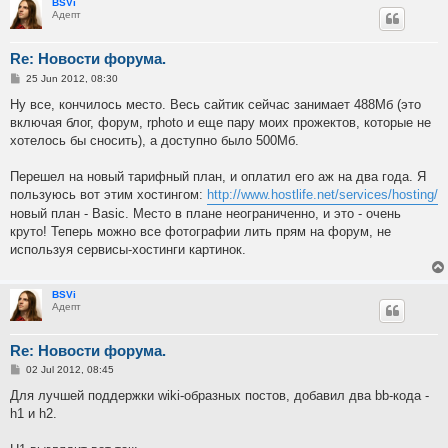
BSVi
Адепт
Re: Новости форума.
P
25 Jun 2012, 08:30
o
s
Ну все, кончилось место. Весь сайтик сейчас занимает 488Мб (это
t
включая блог, форум, rphoto и еще пару моих прожектов, которые не
хотелось бы сносить), а доступно было 500Мб.
Перешел на новый тарифный план, и оплатил его аж на два года. Я
пользуюсь вот этим хостингом:
http://www.hostlife.net/services/hosting/
новый план - Basic. Место в плане неограниченно, и это - очень
круто! Теперь можно все фотографии лить прям на форум, не
используя сервисы-хостинги картинок.
BSVi
Адепт
Re: Новости форума.
P
02 Jul 2012, 08:45
o
s
Для лучшей поддержки wiki-образных постов, добавил два bb-кода -
t
h1 и h2.