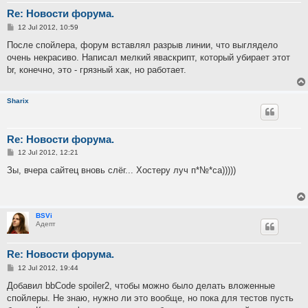
Re: Новости форума.
P
12 Jul 2012, 10:59
o
s
После спойлера, форум вставлял разрыв линии, что выглядело
t
очень некрасиво. Написал мелкий яваскрипт, который убирает этот
br, конечно, это - грязный хак, но работает.
Sharix
Re: Новости форума.
P
12 Jul 2012, 12:21
o
s
Зы, вчера сайтец вновь слёг... Хостеру луч п*№*са)))))
t
BSVi
Адепт
Re: Новости форума.
P
12 Jul 2012, 19:44
o
s
Добавил bbCode spoiler2, чтобы можно было делать вложенные
t
спойлеры. Не знаю, нужно ли это вообще, но пока для тестов пусть