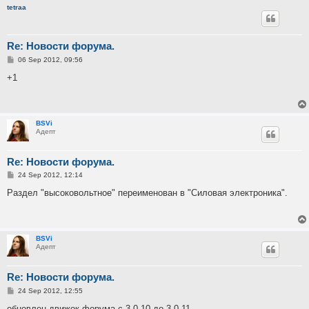
tetraa
Re: Новости форума.
P
06 Sep 2012, 09:56
o
s
+1
t
BSVi
Адепт
Re: Новости форума.
P
24 Sep 2012, 12:14
o
s
Раздел "высоковольтное" переименован в "Силовая электроника".
t
BSVi
Адепт
Re: Новости форума.
P
24 Sep 2012, 12:55
o
s
обновлен движок форума с 3.0.10 до 3.0.11