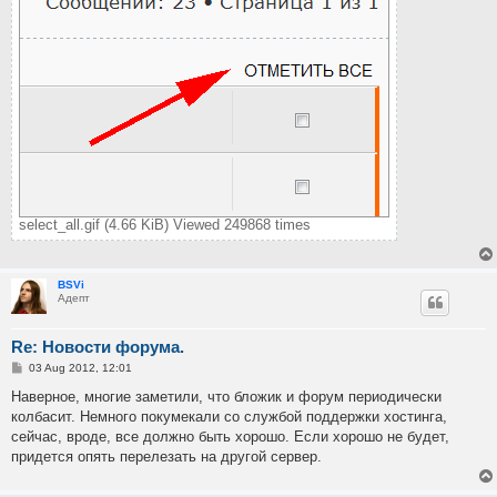
select_all.gif (4.66 KiB) Viewed 249868 times
BSVi
Адепт
Re: Новости форума.
P
03 Aug 2012, 12:01
o
s
Наверное, многие заметили, что бложик и форум периодически
t
колбасит. Немного покумекали со службой поддержки хостинга,
сейчас, вроде, все должно быть хорошо. Если хорошо не будет,
придется опять перелезать на другой сервер.