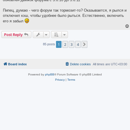
t
Пипец, думаю - чего форум так тормозит-то? Оказывается, я рылся и
отключил кэш, чтобы удобнее было рыться. Естественно, включить
его я забыл
Post Reply
1
2
3
4
Next
85 posts
Board index
Delete cookies
All times are
UTC+03:00
Powered by
phpBB
® Forum Software © phpBB Limited
Privacy
|
Terms