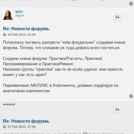
BSVi
Адепт
Re: Новости форума.
P
26 Feb 2012, 23:46
o
s
Потихоньку пытаюсь разгрести "избу-флудильню" создавая новые
t
форума. Потому, что слишком уж туда дофига всего поститься.
Созданы новые форума: Практика/Расчеты, Практика/
Программирование и Практика/Ремонт.
Название группы "практика" как-то не особо удачно. мне кажется,
может у вас есть идеи?
Переименовал МК/ПЛИС в Компоненты, добавил подфорум по
аналоговым компонентам.
misterio
Re: Новости форума.
P
27 Feb 2012, 07:58
o
s