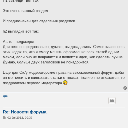
H1 выглядит вот так:
Это очень важный раздел
И предназначен для отделения разделов.
h2 выглядит вот так:
А это - подраздел
Для чего он предназначен, думаю, вы догадались. Самое классное в
этих кодах то, что я смогу менять оформление всех статей одним
махом, если оно не понравится и появятся идеи, как сделать лучше.
Думаю, больше двух заголовков не понадобится.
Еще дал Qic'у модераторские права на высоковольный форум, дабы
он мог клеить и шинковать статьи о теслах. Если он не откажется, то
поздравляем первого модератора
Qic
Re: Новости форума.
P
02 Jul 2012, 09:37
o
s
.
t