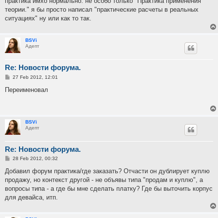
практика имхо нормально. не особо только "Практика применения
t
теории." я бы просто написал "практические расчеты в реальных
ситуациях" ну или как то так.
BSVi
Адепт
Re: Новости форума.
P
27 Feb 2012, 12:01
o
s
Переименовал
t
BSVi
Адепт
Re: Новости форума.
P
28 Feb 2012, 00:32
o
s
Добавил форум практика/где заказать? Отчасти он дублирует куплю
t
продажу, но контекст другой - не объявы типа "продам и куплю", а
вопросы типа - а где бы мне сделать платку? Где бы выточить корпус
для девайса, итп.