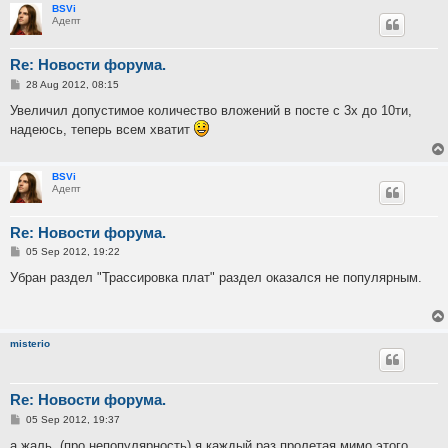
BSVi
Адепт
Re: Новости форума.
P
28 Aug 2012, 08:15
o
s
Увеличил допустимое количество вложений в посте с 3х до 10ти,
t
надеюсь, теперь всем хватит
BSVi
Адепт
Re: Новости форума.
P
05 Sep 2012, 19:22
o
s
Убран раздел "Трассировка плат" раздел оказался не популярным.
t
misterio
Re: Новости форума.
P
05 Sep 2012, 19:37
o
s
а жаль. (про непопулярность) я каждый раз пролетая мимо этого