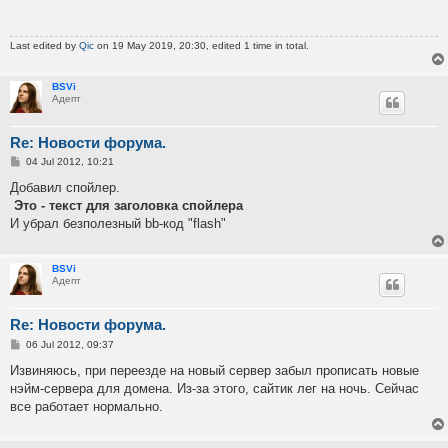
Last edited by
Qic
on 19 May 2019, 20:30, edited 1 time in total.
BSVi
Адепт
Re: Новости форума.
P
04 Jul 2012, 10:21
o
s
Добавил спойлер.
t
Это - текст для заголовка спойлера
И убрал безполезный bb-код "flash"
BSVi
Адепт
Re: Новости форума.
P
06 Jul 2012, 09:37
o
s
Извиняюсь, при переезде на новый сервер забыл прописать новые
t
нэйм-сервера для домена. Из-за этого, сайтик лег на ночь. Сейчас
все работает нормально.