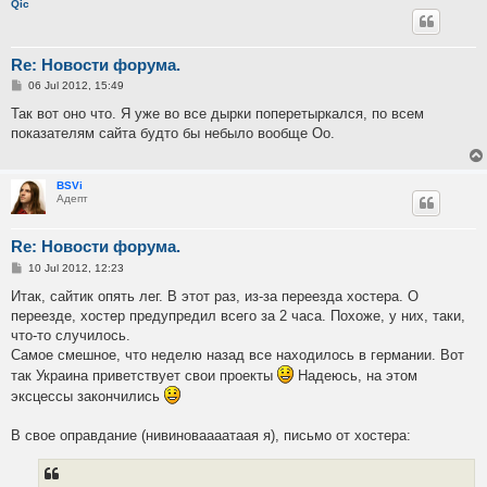
Qic
Re: Новости форума.
P
06 Jul 2012, 15:49
o
s
Так вот оно что. Я уже во все дырки поперетыркался, по всем
t
показателям сайта будто бы небыло вообще Оо.
BSVi
Адепт
Re: Новости форума.
P
10 Jul 2012, 12:23
o
s
Итак, сайтик опять лег. В этот раз, из-за переезда хостера. О
t
переезде, хостер предупредил всего за 2 часа. Похоже, у них, таки,
что-то случилось.
Самое смешное, что неделю назад все находилось в германии. Вот
так Украина приветствует свои проекты
Надеюсь, на этом
эксцессы закончились
В свое оправдание (нивиноваааатаая я), письмо от хостера: