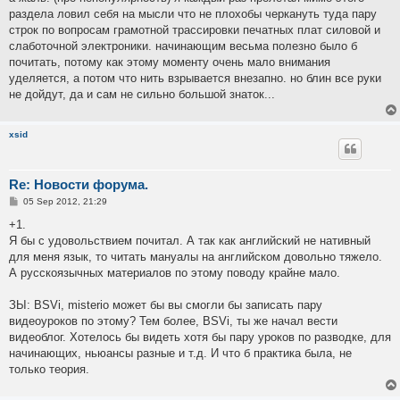
t
раздела ловил себя на мысли что не плохобы черкануть туда пару
строк по вопросам грамотной трассировки печатных плат силовой и
слаботочной электроники. начинающим весьма полезно было б
почитать, потому как этому моменту очень мало внимания
уделяется, а потом что нить взрывается внезапно. но блин все руки
не дойдут, да и сам не сильно большой знаток...
xsid
Re: Новости форума.
P
05 Sep 2012, 21:29
o
s
+1.
t
Я бы с удовольствием почитал. А так как английский не нативный
для меня язык, то читать мануалы на английском довольно тяжело.
А русскоязычных материалов по этому поводу крайне мало.
ЗЫ: BSVi, misterio может бы вы смогли бы записать пару
видеоуроков по этому? Тем более, BSVi, ты же начал вести
видеоблог. Хотелось бы видеть хотя бы пару уроков по разводке, для
начинающих, ньюансы разные и т.д. И что б практика была, не
только теория.