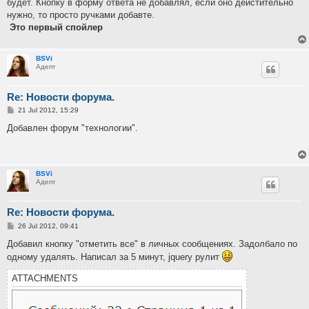
будет. Кнопку в форму ответа не добавлял, если оно дейстительно
нужно, то просто ручками добавте.
Это первый спойлер
BSVi
Адепт
Re: Новости форума.
P
21 Jul 2012, 15:29
o
s
Добавлен форум "технологии".
t
BSVi
Адепт
Re: Новости форума.
P
26 Jul 2012, 09:41
o
s
Добавил кнопку "отметить все" в личных сообщениях. Задолбало по
t
одному удалять. Написал за 5 минут, jquery рулит
ATTACHMENTS