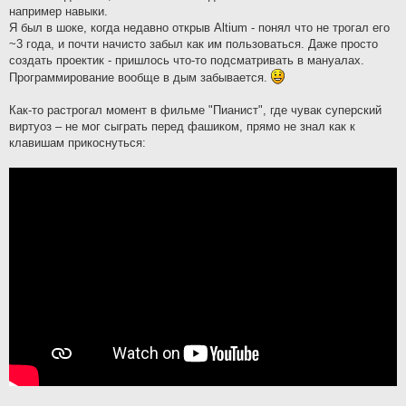
например навыки.
Я был в шоке, когда недавно открыв Altium - понял что не трогал его
~3 года, и почти начисто забыл как им пользоваться. Даже просто
создать проектик - пришлось что-то подсматривать в мануалах.
Программирование вообще в дым забывается.
Как-то растрогал момент в фильме "Пианист", где чувак суперский
виртуоз – не мог сыграть перед фашиком, прямо не знал как к
клавишам прикоснуться: