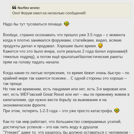
s
t
Nurflex wrote:
Ооо! Форум ожил на несколько сообщений!
Надо бы тут тусоваться почаще.
Вообще, странно осознавать что прошло уже 3.5 года – с момента
когда я плотно занимался форумами, статейками, видео, всякие
продукты делал и продавал. Хорошее было время.
Кажется что это было вчера, хотя реально 2 года болел коронами(4
тяжелых подряд), а потом ещё крылатые/баллистические ракеты
прям на голову падать начали.
Когда какие-то лютые потрясения, то время бежит очень быстро – по
крайней мере так кажется психике... С одной стороны это хорошо –
так проще.
Но тем же временем, есть пандемия или нет, есть 3-я мировая или
нет, есть WEF'овский Great Reset или нет – мы по прежнему живем в
капитализме, где нужно вести борьбу за выживание и на
экономическом фронте.
При этом, потерять 1-2-3 года – это уже просто катастрофа.
Как-то так мир работает, что большинство совершаемых усилий,
достигнутых успехов – это как лить воду в друшлаг.
"Утекает" даже то, что казалось бы должно оставаться с человеком -