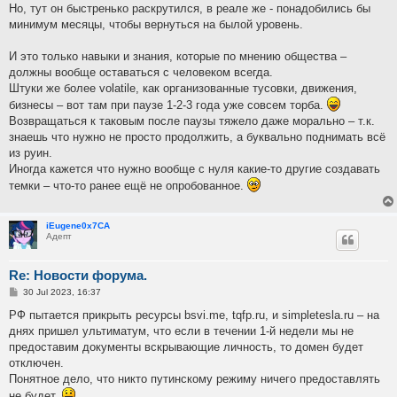
Но, тут он быстренько раскрутился, в реале же - понадобились бы
минимум месяцы, чтобы вернуться на былой уровень.
И это только навыки и знания, которые по мнению общества –
должны вообще оставаться с человеком всегда.
Штуки же более volatile, как организованные тусовки, движения,
бизнесы – вот там при паузе 1-2-3 года уже совсем торба.
Возвращаться к таковым после паузы тяжело даже морально – т.к.
знаешь что нужно не просто продолжить, а буквально поднимать всё
из руин.
Иногда кажется что нужно вообще с нуля какие-то другие создавать
темки – что-то ранее ещё не опробованное.
iEugene0x7CA
Адепт
Re: Новости форума.
P
30 Jul 2023, 16:37
o
s
РФ пытается прикрыть ресурсы bsvi.me, tqfp.ru, и simpletesla.ru – на
t
днях пришел ультиматум, что если в течении 1-й недели мы не
предоставим документы вскрывающие личность, то домен будет
отключен.
Понятное дело, что никто путинскому режиму ничего предоставлять
не будет.