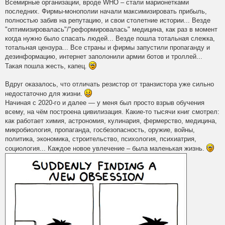
Всемирные организации, вроде WHO – стали марионетками
последних. Фирмы-монополии начали максимизировать прибыль,
полностью забив на репутацию, и свои столетние истории... Везде
"оптимизировалась"/"реформировалась" медицина, как раз в момент
когда нужно было спасать людей... Везде пошла тотальная слежка,
тотальная цензура... Все страны и фирмы запустили пропаганду и
дезинформацию, интернет заполонили армии ботов и троллей...
Такая пошла жесть, капец.
Вдруг оказалось, что отличать резистор от транзистора уже сильно
недостаточно для жизни.
Начиная с 2020-го и далее — у меня был просто взрыв обучения
всему, на чём построена цивилизация. Какие-то тысячи книг смотрел:
как работает химия, астрономия, кулинария, фермерство, медицина,
микробиология, пропаганда, госбезопасность, оружие, войны,
политика, экономика, строительство, психология, психиатрия,
социология... Каждое новое увлечение – была маленькая жизнь.