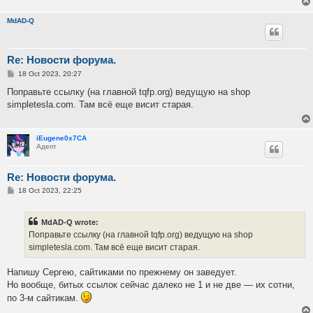
MdAD-Q
Re: Новости форума.
P
18 Oct 2023, 20:27
o
s
Поправьте ссылку (на главной tqfp.org) ведущую на shop
t
simpletesla.com. Там всё еще висит старая.
iEugene0x7CA
Адепт
Re: Новости форума.
P
18 Oct 2023, 22:25
o
s
t
MdAD-Q wrote:
Поправьте ссылку (на главной tqfp.org) ведущую на shop
simpletesla.com. Там всё еще висит старая.
Напишу Сергею, сайтиками по прежнему он заведует.
Но вообще, битых ссылок сейчас далеко не 1 и не две — их сотни,
по 3-м сайтикам.