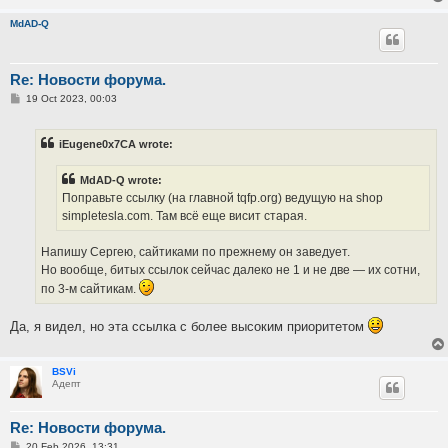
MdAD-Q
Re: Новости форума.
P
19 Oct 2023, 00:03
o
s
t
iEugene0x7CA wrote:
MdAD-Q wrote:
Поправьте ссылку (на главной tqfp.org) ведущую на shop
simpletesla.com. Там всё еще висит старая.
Напишу Сергею, сайтиками по прежнему он заведует.
Но вообще, битых ссылок сейчас далеко не 1 и не две — их сотни,
по 3-м сайтикам.
Да, я видел, но эта ссылка с более высоким приоритетом
BSVi
Адепт
Re: Новости форума.
P
20 Feb 2026, 13:31