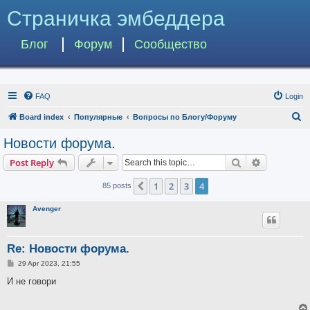
Страничка эмбеддера
Блог
Форум
Сообщество
FAQ
Login
S
Board index
Популярные
Вопросы по Блогу/Форуму
e
Новости форума.
a
Search
Advanced s
Post Reply
r
c
1
2
3
4
Previous
85 posts
h
Avenger
Re: Новости форума.
P
29 Apr 2023, 21:55
o
s
И не говори
t