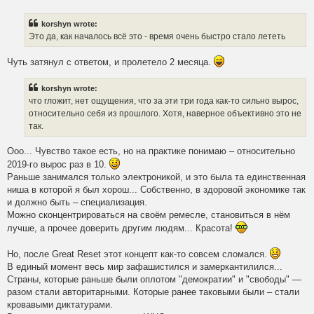
o
s
t
korshyn wrote:
Это да, как началось всё это - время очень быстро стало лететь
Чуть затянул с ответом, и пролетело 2 месяца.
korshyn wrote:
что гложит, нет ощущения, что за эти три года как-то сильно вырос,
относительно себя из прошлого. Хотя, наверное объективно это не
так.
Ооо... Чувство такое есть, но на практике понимаю – относительно
2019-го вырос раз в 10.
Раньше занимался только электроникой, и это была та единственная
ниша в которой я был хорош... Собственно, в здоровой экономике так
и должно быть – специализация.
Можно сконцентрироваться на своём ремесле, становиться в нём
лучше, а прочее доверить другим людям... Красота!
Но, после Great Reset этот концепт как-то совсем сломался.
В единый момент весь мир зафашистился и замеркантилился...
Страны, которые раньше были оплотом "демократии" и "свободы" —
разом стали авторитарными. Которые ранее таковыми были – стали
кровавыми диктатурами.