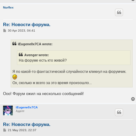
Nurflex
Re: Новости форума.
P
30 Apr 2023, 04:41
o
s
t
iEugene0x7CA wrote:
Avenger wrote:
На форуме есть кто живой?
Я по какой-то фантастической случайности кликнул на форумчик.
Ох, сколько ж всего за это время произошло...
Ооо! Форум ожил на несколько сообщений!
iEugene0x7CA
Адепт
Re: Новости форума.
P
21 May 2023, 22:37
o