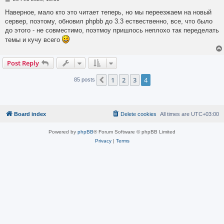
o
s
Наверное, мало кто это читает теперь, но мы переезжаем на новый
t
сервер, поэтому, обновил phpbb до 3.3 ествественно, все, что было
до этого - не совместимо, поэтмоу пришлось неплохо так переделать
темы и кучу всего
Post Reply
1
2
3
4
Previous
85 posts
Board index
Delete cookies
All times are
UTC+03:00
Powered by
phpBB
® Forum Software © phpBB Limited
Privacy
|
Terms