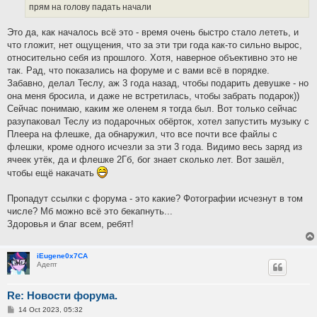
прям на голову падать начали
Это да, как началось всё это - время очень быстро стало лететь, и
что гложит, нет ощущения, что за эти три года как-то сильно вырос,
относительно себя из прошлого. Хотя, наверное объективно это не
так. Рад, что показались на форуме и с вами всё в порядке.
Забавно, делал Теслу, аж 3 года назад, чтобы подарить девушке - но
она меня бросила, и даже не встретилась, чтобы забрать подарок))
Сейчас понимаю, каким же оленем я тогда был. Вот только сейчас
разупаковал Теслу из подарочных обёрток, хотел запустить музыку с
Плеера на флешке, да обнаружил, что все почти все файлы с
флешки, кроме одного исчезли за эти 3 года. Видимо весь заряд из
ячеек утёк, да и флешке 2Гб, бог знает сколько лет. Вот зашёл,
чтобы ещё накачать
Пропадут ссылки с форума - это какие? Фотографии исчезнут в том
числе? Мб можно всё это бекапнуть...
Здоровья и благ всем, ребят!
iEugene0x7CA
Адепт
Re: Новости форума.
P
14 Oct 2023, 05:32