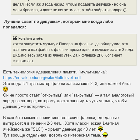
делал Теслу, аж 3 года назад, чтобы подарить девушке - но она
меня бросила, и даже не встретилась, чтобы забрать подарок))
Лучший совет по девушкам, который мне когда либо
попадался:
korshyn wrote:
хотел запустить музыку с Плеера на флешке, да обнаружил, что
все почти все файлы с флешки, кроме одного исчезли за эти 3 года.
Видимо весь заряд из ячеек утёк, да и флешке 2Гб, бог знает
сколько лет.
Есть технология удешевления памяти, "мультицелка":
https://en.wikipedia.org/wiki/Multi-level_cell
Это когда в 1 транзистор флеши записывают 2, 3, или даже 4 бита.
Он не просто стаёт "открытым" или "закрытым" — а там аналоговый
заряд на затворе, которому достаточно чуть-чуть уплыть, чтобы
данные уже потерялись.
В какой-то момент появились вот такие флешки, где данные
вытираются в течении 2-3 лет... Хотя классическая 1-битная
ячейка(она же "SLC") – хранит данные до 40 лет.
Тут вообще отдельная, довольно интересная тема.