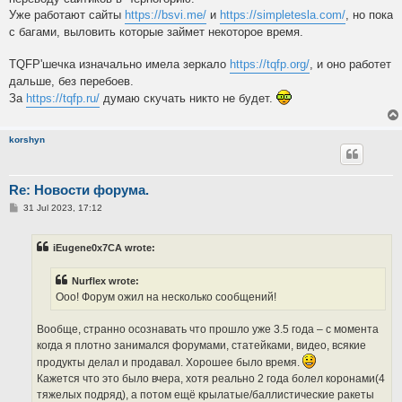
Уже работают сайты
https://bsvi.me/
и
https://simpletesla.com/
, но пока
с багами, выловить которые займет некоторое время.
TQFP'шечка изначально имела зеркало
https://tqfp.org/
, и оно работет
дальше, без перебоев.
За
https://tqfp.ru/
думаю скучать никто не будет.
korshyn
Re: Новости форума.
P
31 Jul 2023, 17:12
o
s
t
iEugene0x7CA wrote:
Nurflex wrote:
Ооо! Форум ожил на несколько сообщений!
Вообще, странно осознавать что прошло уже 3.5 года – с момента
когда я плотно занимался форумами, статейками, видео, всякие
продукты делал и продавал. Хорошее было время.
Кажется что это было вчера, хотя реально 2 года болел коронами(4
тяжелых подряд), а потом ещё крылатые/баллистические ракеты