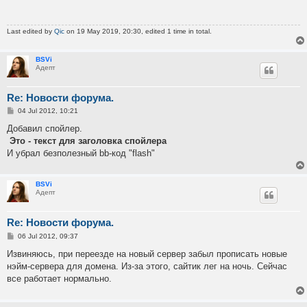
Last edited by
Qic
on 19 May 2019, 20:30, edited 1 time in total.
BSVi
Адепт
Re: Новости форума.
P
04 Jul 2012, 10:21
o
s
Добавил спойлер.
t
Это - текст для заголовка спойлера
И убрал безполезный bb-код "flash"
BSVi
Адепт
Re: Новости форума.
P
06 Jul 2012, 09:37
o
s
Извиняюсь, при переезде на новый сервер забыл прописать новые
t
нэйм-сервера для домена. Из-за этого, сайтик лег на ночь. Сейчас
все работает нормально.