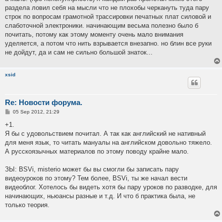
t
раздела ловил себя на мысли что не плохобы черкануть туда пару
строк по вопросам грамотной трассировки печатных плат силовой и
слаботочной электроники. начинающим весьма полезно было б
почитать, потому как этому моменту очень мало внимания
уделяется, а потом что нить взрывается внезапно. но блин все руки
не дойдут, да и сам не сильно большой знаток...
xsid
Re: Новости форума.
P
05 Sep 2012, 21:29
o
s
+1.
t
Я бы с удовольствием почитал. А так как английский не нативный
для меня язык, то читать мануалы на английском довольно тяжело.
А русскоязычных материалов по этому поводу крайне мало.
ЗЫ: BSVi, misterio может бы вы смогли бы записать пару
видеоуроков по этому? Тем более, BSVi, ты же начал вести
видеоблог. Хотелось бы видеть хотя бы пару уроков по разводке, для
начинающих, ньюансы разные и т.д. И что б практика была, не
только теория.