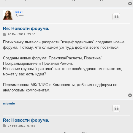
BSVi
Адепт
Re: Новости форума.
P
26 Feb 2012, 23:46
o
s
Потихоньку пытаюсь разгрести "избу-флудильню" создавая новые
t
форума. Потому, что слишком уж туда дофига всего поститься.
Созданы новые форума: Практика/Расчеты, Практика/
Программирование и Практика/Ремонт.
Название группы "практика" как-то не особо удачно. мне кажется,
может у вас есть идеи?
Переименовал МК/ПЛИС в Компоненты, добавил подфорум по
аналоговым компонентам.
misterio
Re: Новости форума.
P
27 Feb 2012, 07:58
o
s