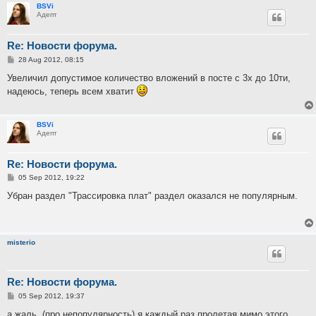
BSVi
Адепт
Re: Новости форума.
P
28 Aug 2012, 08:15
o
s
Увеличил допустимое количество вложений в посте с 3х до 10ти,
t
надеюсь, теперь всем хватит
BSVi
Адепт
Re: Новости форума.
P
05 Sep 2012, 19:22
o
s
Убран раздел "Трассировка плат" раздел оказался не популярным.
t
misterio
Re: Новости форума.
P
05 Sep 2012, 19:37
o
s
а жаль. (про непопулярность) я каждый раз пролетая мимо этого