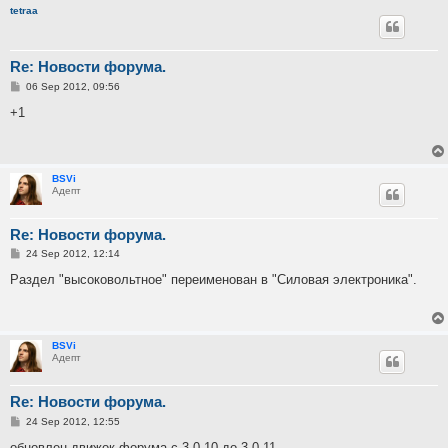
tetraa
Re: Новости форума.
P
06 Sep 2012, 09:56
o
s
+1
t
BSVi
Адепт
Re: Новости форума.
P
24 Sep 2012, 12:14
o
s
Раздел "высоковольтное" переименован в "Силовая электроника".
t
BSVi
Адепт
Re: Новости форума.
P
24 Sep 2012, 12:55
o
s
обновлен движок форума с 3.0.10 до 3.0.11