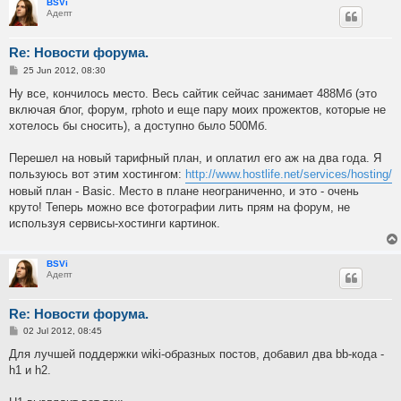
BSVi
Адепт
Re: Новости форума.
P
25 Jun 2012, 08:30
o
s
Ну все, кончилось место. Весь сайтик сейчас занимает 488Мб (это
t
включая блог, форум, rphoto и еще пару моих прожектов, которые не
хотелось бы сносить), а доступно было 500Мб.
Перешел на новый тарифный план, и оплатил его аж на два года. Я
пользуюсь вот этим хостингом:
http://www.hostlife.net/services/hosting/
новый план - Basic. Место в плане неограниченно, и это - очень
круто! Теперь можно все фотографии лить прям на форум, не
используя сервисы-хостинги картинок.
BSVi
Адепт
Re: Новости форума.
P
02 Jul 2012, 08:45
o
s
Для лучшей поддержки wiki-образных постов, добавил два bb-кода -
t
h1 и h2.