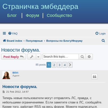
Страничка эмбеддера
Блог
Форум
Сообщество
FAQ
Login
S
Board index
Популярные
Вопросы по Блогу/Форуму
e
Новости форума.
a
Search
Advanced s
Post Reply
r
c
1
2
3
4
Next
85 posts
h
BSVi
Адепт
Новости форума.
P
21 Feb 2012, 14:57
o
s
Теперь новые пользователи могут отправлять ЛС, правда, с
t
небольшими ограничениями. Если заметите спам в ЛС, сообщайте.
Кроме того, работает RSS на весь форум. Можете подписаться.