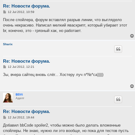
Re: Новости форума.
P
12 Jul 2012, 10:59
o
s
После спойлера, форум вставлял разрыв линии, что выглядело
t
очень некрасиво. Написал мелкий яваскрипт, который убирает этот
br, конечно, это - грязный хак, но работает.
Sharix
Re: Новости форума.
P
12 Jul 2012, 12:21
o
s
Зы, вчера сайтец вновь слёг... Хостеру луч п*№*са)))))
t
BSVi
Адепт
Re: Новости форума.
P
12 Jul 2012, 19:44
o
s
Добавил bbCode spoiler2, чтобы можно было делать вложенные
t
спойлеры. Не знаю, нужно ли это вообще, но пока для тестов пусть