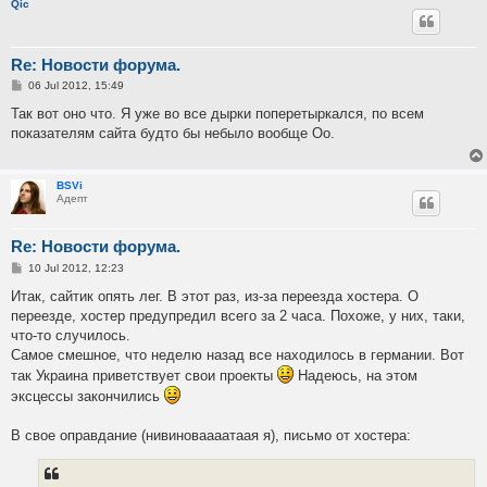
Qic
Re: Новости форума.
P
06 Jul 2012, 15:49
o
s
Так вот оно что. Я уже во все дырки поперетыркался, по всем
t
показателям сайта будто бы небыло вообще Оо.
BSVi
Адепт
Re: Новости форума.
P
10 Jul 2012, 12:23
o
s
Итак, сайтик опять лег. В этот раз, из-за переезда хостера. О
t
переезде, хостер предупредил всего за 2 часа. Похоже, у них, таки,
что-то случилось.
Самое смешное, что неделю назад все находилось в германии. Вот
так Украина приветствует свои проекты
Надеюсь, на этом
эксцессы закончились
В свое оправдание (нивиноваааатаая я), письмо от хостера: