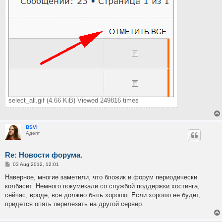
select_all.gif (4.66 KiB) Viewed 249816 times
BSVi
Адепт
Re: Новости форума.
P
03 Aug 2012, 12:01
o
s
Наверное, многие заметили, что бложик и форум периодически
t
колбасит. Немного покумекали со службой поддержки хостинга,
сейчас, вроде, все должно быть хорошо. Если хорошо не будет,
придется опять перелезать на другой сервер.