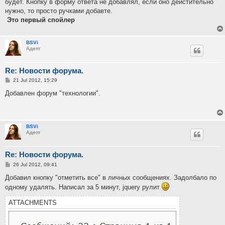
будет. Кнопку в форму ответа не добавлял, если оно дейстительно
нужно, то просто ручками добавте.
Это первый спойлер
BSVi
Адепт
Re: Новости форума.
P
21 Jul 2012, 15:29
o
s
Добавлен форум "технологии".
t
BSVi
Адепт
Re: Новости форума.
P
26 Jul 2012, 09:41
o
s
Добавил кнопку "отметить все" в личных сообщениях. Задолбало по
t
одному удалять. Написал за 5 минут, jquery рулит
ATTACHMENTS