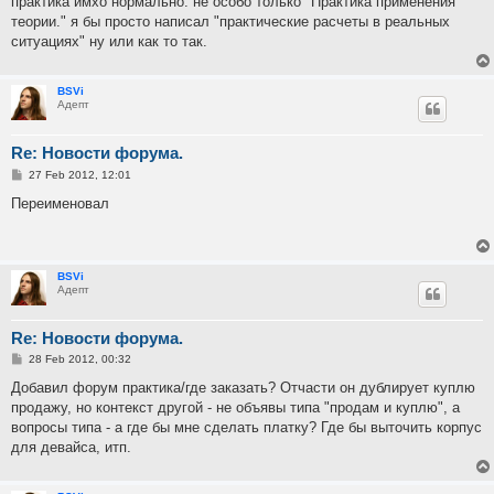
практика имхо нормально. не особо только "Практика применения
t
теории." я бы просто написал "практические расчеты в реальных
ситуациях" ну или как то так.
BSVi
Адепт
Re: Новости форума.
P
27 Feb 2012, 12:01
o
s
Переименовал
t
BSVi
Адепт
Re: Новости форума.
P
28 Feb 2012, 00:32
o
s
Добавил форум практика/где заказать? Отчасти он дублирует куплю
t
продажу, но контекст другой - не объявы типа "продам и куплю", а
вопросы типа - а где бы мне сделать платку? Где бы выточить корпус
для девайса, итп.