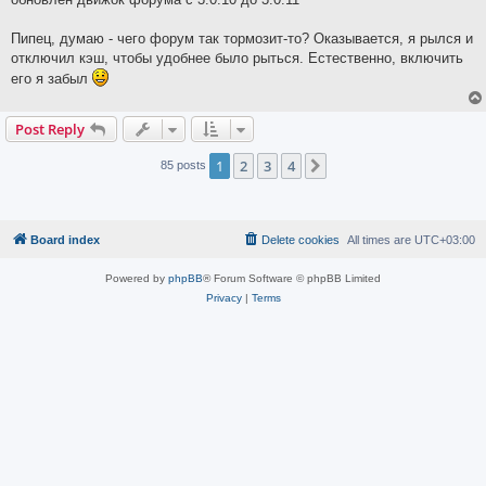
t
Пипец, думаю - чего форум так тормозит-то? Оказывается, я рылся и
отключил кэш, чтобы удобнее было рыться. Естественно, включить
его я забыл
Post Reply
1
2
3
4
Next
85 posts
Board index
Delete cookies
All times are
UTC+03:00
Powered by
phpBB
® Forum Software © phpBB Limited
Privacy
|
Terms