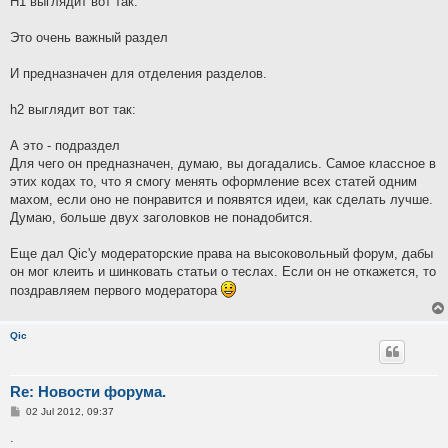
H1 выглядит вот так:
Это очень важный раздел
И предназначен для отделения разделов.
h2 выглядит вот так:
А это - подраздел
Для чего он предназначен, думаю, вы догадались. Самое классное в
этих кодах то, что я смогу менять оформление всех статей одним
махом, если оно не понравится и появятся идеи, как сделать лучше.
Думаю, больше двух заголовков не понадобится.
Еще дал Qic'у модераторские права на высоковольный форум, дабы
он мог клеить и шинковать статьи о теслах. Если он не откажется, то
поздравляем первого модератора
Qic
Re: Новости форума.
P
02 Jul 2012, 09:37
o
s
.
t