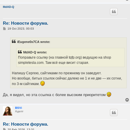
MdAD-Q
Re: Новости форума.
P
19 Oct 2023, 00:03
o
s
t
iEugene0x7CA wrote:
MdAD-Q wrote:
Поправьте ссылку (на главной tqfp.org) ведущую на shop
simpletesla.com. Там всё еще висит старая.
Напишу Сергею, сайтиками по прежнему он заведует.
Но вообще, битых ссылок сейчас далеко не 1 и не две — их сотни,
по 3-м сайтикам.
Да, я видел, но эта ссылка с более высоким приоритетом
BSVi
Адепт
Re: Новости форума.
P
20 Feb 2026, 13:31