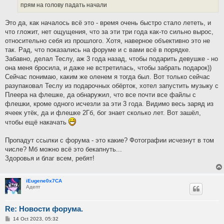
прям на голову падать начали
Это да, как началось всё это - время очень быстро стало лететь, и
что гложит, нет ощущения, что за эти три года как-то сильно вырос,
относительно себя из прошлого. Хотя, наверное объективно это не
так. Рад, что показались на форуме и с вами всё в порядке.
Забавно, делал Теслу, аж 3 года назад, чтобы подарить девушке - но
она меня бросила, и даже не встретилась, чтобы забрать подарок))
Сейчас понимаю, каким же оленем я тогда был. Вот только сейчас
разупаковал Теслу из подарочных обёрток, хотел запустить музыку с
Плеера на флешке, да обнаружил, что все почти все файлы с
флешки, кроме одного исчезли за эти 3 года. Видимо весь заряд из
ячеек утёк, да и флешке 2Гб, бог знает сколько лет. Вот зашёл,
чтобы ещё накачать
Пропадут ссылки с форума - это какие? Фотографии исчезнут в том
числе? Мб можно всё это бекапнуть...
Здоровья и благ всем, ребят!
iEugene0x7CA
Адепт
Re: Новости форума.
P
14 Oct 2023, 05:32