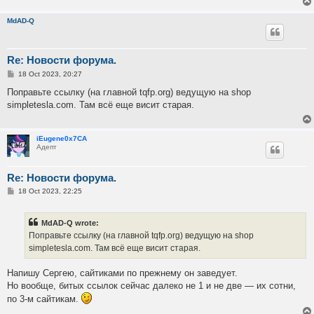
MdAD-Q
Re: Новости форума.
P
18 Oct 2023, 20:27
o
s
Поправьте ссылку (на главной tqfp.org) ведущую на shop
t
simpletesla.com. Там всё еще висит старая.
iEugene0x7CA
Адепт
Re: Новости форума.
P
18 Oct 2023, 22:25
o
s
t
MdAD-Q wrote:
Поправьте ссылку (на главной tqfp.org) ведущую на shop
simpletesla.com. Там всё еще висит старая.
Напишу Сергею, сайтиками по прежнему он заведует.
Но вообще, битых ссылок сейчас далеко не 1 и не две — их сотни,
по 3-м сайтикам.