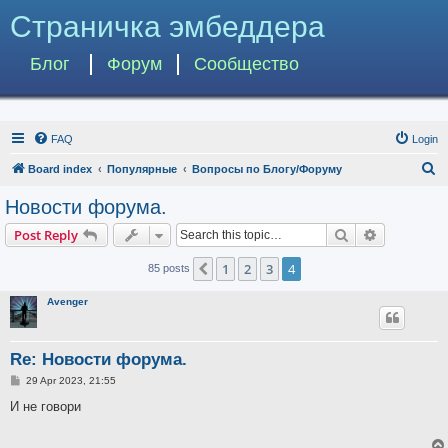
Страничка эмбеддера
Блог
Форум
Сообщество
FAQ
Login
S
Board index
Популярные
Вопросы по Блогу/Форуму
e
Новости форума.
a
Search
Advanced s
Post Reply
r
c
1
2
3
4
Previous
85 posts
h
Avenger
Re: Новости форума.
P
29 Apr 2023, 21:55
o
s
И не говори
t