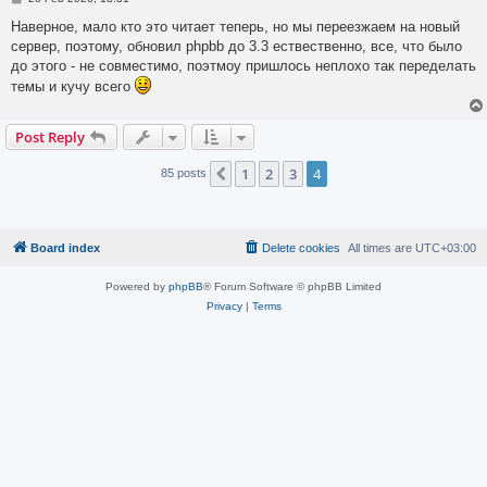
o
s
Наверное, мало кто это читает теперь, но мы переезжаем на новый
t
сервер, поэтому, обновил phpbb до 3.3 ествественно, все, что было
до этого - не совместимо, поэтмоу пришлось неплохо так переделать
темы и кучу всего
Post Reply
1
2
3
4
Previous
85 posts
Board index
Delete cookies
All times are
UTC+03:00
Powered by
phpBB
® Forum Software © phpBB Limited
Privacy
|
Terms