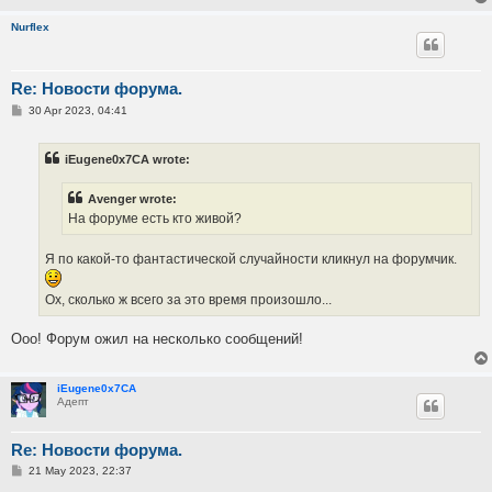
Nurflex
Re: Новости форума.
P
30 Apr 2023, 04:41
o
s
t
iEugene0x7CA wrote:
Avenger wrote:
На форуме есть кто живой?
Я по какой-то фантастической случайности кликнул на форумчик.
Ох, сколько ж всего за это время произошло...
Ооо! Форум ожил на несколько сообщений!
iEugene0x7CA
Адепт
Re: Новости форума.
P
21 May 2023, 22:37
o