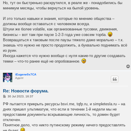
Но, тут он быстренько раскрутился, в реале же - понадобились бы
минимум месяцы, чтобы вернуться на былой уровень.
И это только навыки и знания, которые по мнению общества –
должны вообще оставаться с человеком всегда.
Штуки же более volatile, как организованные тусовки, движения,
бизнесы – вот там при паузе 1-2-3 года уже совсем торба.
Возвращаться к таковым после паузы тяжело даже морально – т.к.
знаешь что нужно не просто продолжить, а буквально поднимать всё
из руин.
Иногда кажется что нужно вообще с нуля какие-то другие создавать
темки – что-то ранее ещё не опробованное.
iEugene0x7CA
Адепт
Re: Новости форума.
P
30 Jul 2023, 16:37
o
s
РФ пытается прикрыть ресурсы bsvi.me, tqfp.ru, и simpletesla.ru – на
t
днях пришел ультиматум, что если в течении 1-й недели мы не
предоставим документы вскрывающие личность, то домен будет
отключен.
Понятное дело, что никто путинскому режиму ничего предоставлять
не будет.