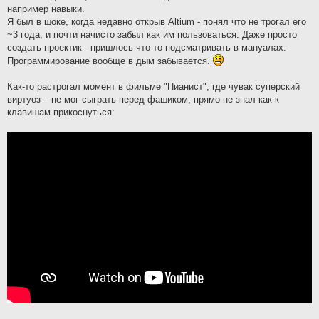
например навыки.
Я был в шоке, когда недавно открыв Altium - понял что не трогал его
~3 года, и почти начисто забыл как им пользоваться. Даже просто
создать проектик - пришлось что-то подсматривать в мануалах.
Программирование вообще в дым забывается.
Как-то растрогал момент в фильме "Пианист", где чувак суперский
виртуоз – не мог сыграть перед фашиком, прямо не знал как к
клавишам прикоснуться: