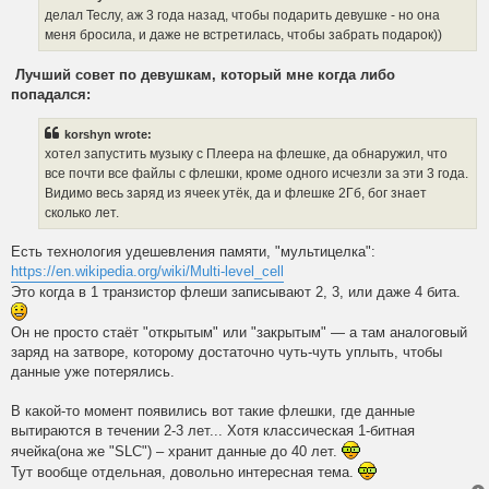
делал Теслу, аж 3 года назад, чтобы подарить девушке - но она
меня бросила, и даже не встретилась, чтобы забрать подарок))
Лучший совет по девушкам, который мне когда либо
попадался:
korshyn wrote:
хотел запустить музыку с Плеера на флешке, да обнаружил, что
все почти все файлы с флешки, кроме одного исчезли за эти 3 года.
Видимо весь заряд из ячеек утёк, да и флешке 2Гб, бог знает
сколько лет.
Есть технология удешевления памяти, "мультицелка":
https://en.wikipedia.org/wiki/Multi-level_cell
Это когда в 1 транзистор флеши записывают 2, 3, или даже 4 бита.
Он не просто стаёт "открытым" или "закрытым" — а там аналоговый
заряд на затворе, которому достаточно чуть-чуть уплыть, чтобы
данные уже потерялись.
В какой-то момент появились вот такие флешки, где данные
вытираются в течении 2-3 лет... Хотя классическая 1-битная
ячейка(она же "SLC") – хранит данные до 40 лет.
Тут вообще отдельная, довольно интересная тема.