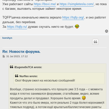
Уже работают сайты
https://bsvi.me/
и
https://simpletesla.com/
, но пока
с багами, выловить которые займет некоторое время.
TQFP'шечка изначально имела зеркало
https://tqfp.org/
, и оно работет
дальше, без перебоев.
За
https://tqfp.ru/
думаю скучать никто не будет.
korshyn
Re: Новости форума.
P
31 Jul 2023, 17:12
o
s
t
iEugene0x7CA wrote:
Nurflex wrote:
Ооо! Форум ожил на несколько сообщений!
Вообще, странно осознавать что прошло уже 3.5 года – с момента
когда я плотно занимался форумами, статейками, видео, всякие
продукты делал и продавал. Хорошее было время.
Кажется что это было вчера, хотя реально 2 года болел коронами(4
тяжелых подряд), а потом ещё крылатые/баллистические ракеты