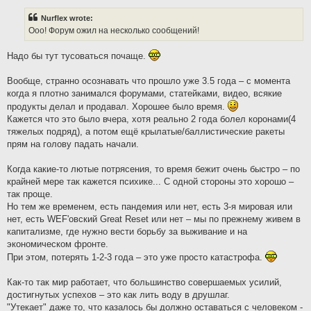
s
t
Nurflex wrote:
Ооо! Форум ожил на несколько сообщений!
Надо бы тут тусоваться почаще.
Вообще, странно осознавать что прошло уже 3.5 года – с момента
когда я плотно занимался форумами, статейками, видео, всякие
продукты делал и продавал. Хорошее было время.
Кажется что это было вчера, хотя реально 2 года болел коронами(4
тяжелых подряд), а потом ещё крылатые/баллистические ракеты
прям на голову падать начали.
Когда какие-то лютые потрясения, то время бежит очень быстро – по
крайней мере так кажется психике... С одной стороны это хорошо –
так проще.
Но тем же временем, есть пандемия или нет, есть 3-я мировая или
нет, есть WEF'овский Great Reset или нет – мы по прежнему живем в
капитализме, где нужно вести борьбу за выживание и на
экономическом фронте.
При этом, потерять 1-2-3 года – это уже просто катастрофа.
Как-то так мир работает, что большинство совершаемых усилий,
достигнутых успехов – это как лить воду в друшлаг.
"Утекает" даже то, что казалось бы должно оставаться с человеком -