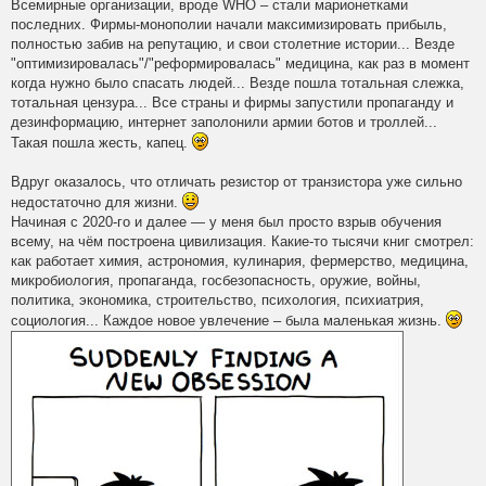
Всемирные организации, вроде WHO – стали марионетками
последних. Фирмы-монополии начали максимизировать прибыль,
полностью забив на репутацию, и свои столетние истории... Везде
"оптимизировалась"/"реформировалась" медицина, как раз в момент
когда нужно было спасать людей... Везде пошла тотальная слежка,
тотальная цензура... Все страны и фирмы запустили пропаганду и
дезинформацию, интернет заполонили армии ботов и троллей...
Такая пошла жесть, капец.
Вдруг оказалось, что отличать резистор от транзистора уже сильно
недостаточно для жизни.
Начиная с 2020-го и далее — у меня был просто взрыв обучения
всему, на чём построена цивилизация. Какие-то тысячи книг смотрел:
как работает химия, астрономия, кулинария, фермерство, медицина,
микробиология, пропаганда, госбезопасность, оружие, войны,
политика, экономика, строительство, психология, психиатрия,
социология... Каждое новое увлечение – была маленькая жизнь.