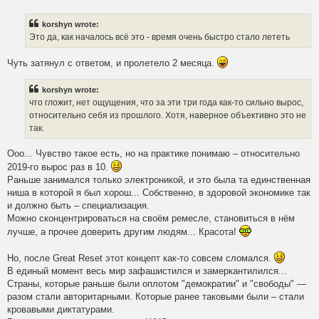
o
s
t
korshyn wrote:
Это да, как началось всё это - время очень быстро стало лететь
Чуть затянул с ответом, и пролетело 2 месяца.
korshyn wrote:
что гложит, нет ощущения, что за эти три года как-то сильно вырос,
относительно себя из прошлого. Хотя, наверное объективно это не
так.
Ооо... Чувство такое есть, но на практике понимаю – относительно
2019-го вырос раз в 10.
Раньше занимался только электроникой, и это была та единственная
ниша в которой я был хорош... Собственно, в здоровой экономике так
и должно быть – специализация.
Можно сконцентрироваться на своём ремесле, становиться в нём
лучше, а прочее доверить другим людям... Красота!
Но, после Great Reset этот концепт как-то совсем сломался.
В единый момент весь мир зафашистился и замеркантилился...
Страны, которые раньше были оплотом "демократии" и "свободы" —
разом стали авторитарными. Которые ранее таковыми были – стали
кровавыми диктатурами.