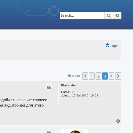
Search
Advanc
Login
1
2
3
4
Previous
Next
85 posts
Firelander
Posts:
93
Joined:
15 Jul 2015, 19:53
одойдет название корпуса
й аудиторией для этого
T
o
p