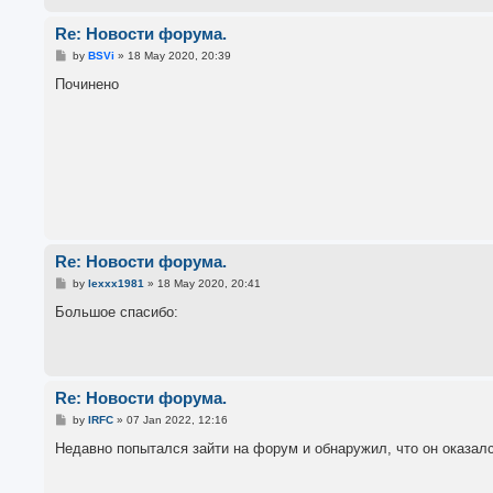
Re: Новости форума.
P
by
BSVi
»
18 May 2020, 20:39
o
s
Починено
t
Re: Новости форума.
P
by
lexxx1981
»
18 May 2020, 20:41
o
s
Большое спасибо:
t
Re: Новости форума.
P
by
IRFC
»
07 Jan 2022, 12:16
o
s
Недавно попытался зайти на форум и обнаружил, что он оказался
t