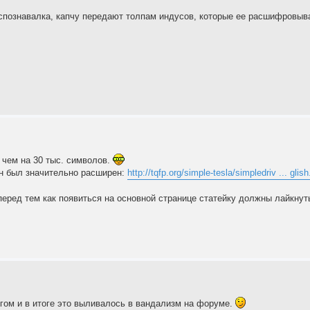
распознавалка, капчу передают толпам индусов, которые ее расшифровыв
 чем на 30 тыс. символов.
он был значительно расширен:
http://tqfp.org/simple-tesla/simpledriv ... glis
 перед тем как появиться на основной странице статейку должны лайкнут
угом и в итоге это выливалось в вандализм на форуме.