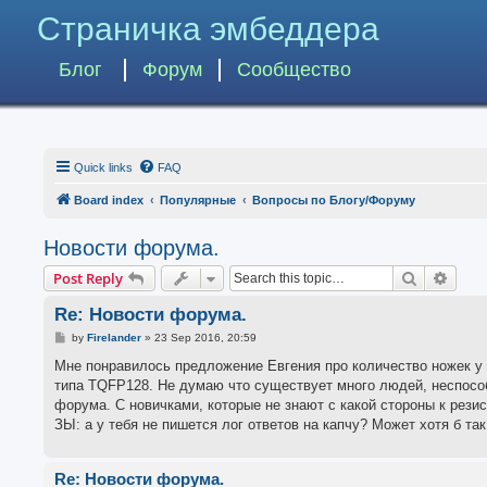
Страничка эмбеддера
Блог
Форум
Сообщество
Quick links
FAQ
Board index
Популярные
Вопросы по Блогу/Форуму
Новости форума.
Search
Advan
Post Reply
Re: Новости форума.
P
by
Firelander
»
23 Sep 2016, 20:59
o
s
Мне понравилось предложение Евгения про количество ножек у 
t
типа TQFP128. Не думаю что существует много людей, неспосо
форума. С новичками, которые не знают с какой стороны к резис
ЗЫ: а у тебя не пишется лог ответов на капчу? Может хотя б та
Re: Новости форума.