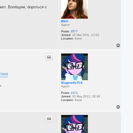
ают. Вообщем, бороться с
BSVi
Адепт
Posts:
3577
Joined:
15 Mar 2011, 12:32
Location:
Киев
T
o
p
h.html
iEugene0x7CA
ь.
Адепт
Posts:
1571
Joined:
20 May 2012, 02:38
Location:
Киев
T
o
p