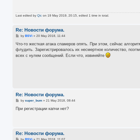
t
Last edited by
Qic
on 19 May 2019, 20:15, edited 1 time in total.
Re: Новости форума.
P
by
BSVi
»
20 May 2018, 11:44
o
s
Что-то жесткая атака спамеров опять. При этом, сейчас алгори
t
флудить. Зарегистрировалось их несмертное количество, поэтмо
всех с нулем сообщений. Если что, извиняйте
Re: Новости форума.
P
by
super_bum
»
21 May 2018, 08:44
o
s
При регистрации капчи нет?
t
Re: Новости форума.
P
by
BSVi
»
21 May 2018, 11:07