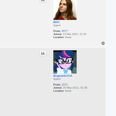
BSVi
Адепт
Posts:
3577
Joined:
15 Mar 2011, 12:32
Location:
Киев
T
o
p
iEugene0x7CA
Адепт
Posts:
1571
Joined:
20 May 2012, 02:38
Location:
Киев