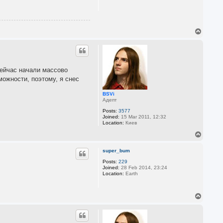
T
o
p
сейчас начали массово
можности, поэтому, я снес
BSVi
Адепт
Posts:
3577
Joined:
15 Mar 2011, 12:32
Location:
Киев
T
o
p
super_bum
Posts:
229
Joined:
28 Feb 2014, 23:24
Location:
Earth
T
o
p