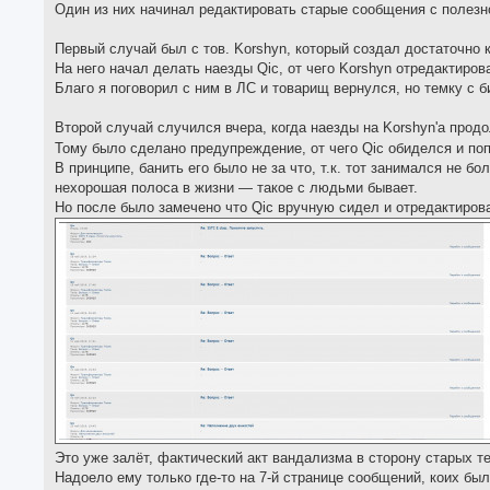
Один из них начинал редактировать старые сообщения с полезн
Первый случай был с тов. Korshyn, который создал достаточно 
На него начал делать наезды Qic, от чего Korshyn отредактиро
Благо я поговорил с ним в ЛС и товарищ вернулся, но темку с 
Второй случай случился вчера, когда наезды на Korshyn'а продо
Тому было сделано предупреждение, от чего Qic обиделся и поп
В принципе, банить его было не за что, т.к. тот занимался не 
нехорошая полоса в жизни — такое с людьми бывает.
Но после было замечено что Qic вручную сидел и отредактирова
Это уже залёт, фактический акт вандализма в сторону старых т
Надоело ему только где-то на 7-й странице сообщений, коих был