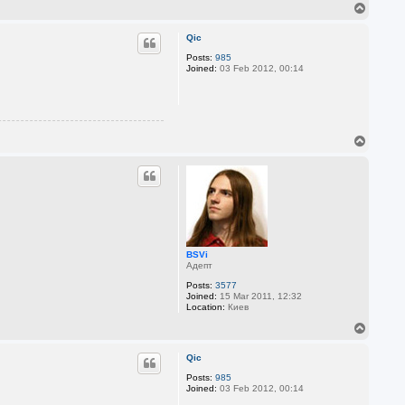
T
o
p
Qic
Posts:
985
Joined:
03 Feb 2012, 00:14
T
o
p
BSVi
Адепт
Posts:
3577
Joined:
15 Mar 2011, 12:32
Location:
Киев
T
o
p
Qic
Posts:
985
Joined:
03 Feb 2012, 00:14