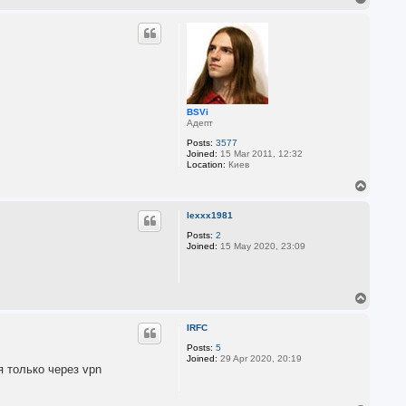
o
p
BSVi
Адепт
Posts:
3577
Joined:
15 Mar 2011, 12:32
Location:
Киев
T
o
p
lexxx1981
Posts:
2
Joined:
15 May 2020, 23:09
T
o
p
IRFC
Posts:
5
Joined:
29 Apr 2020, 20:19
я только через vpn