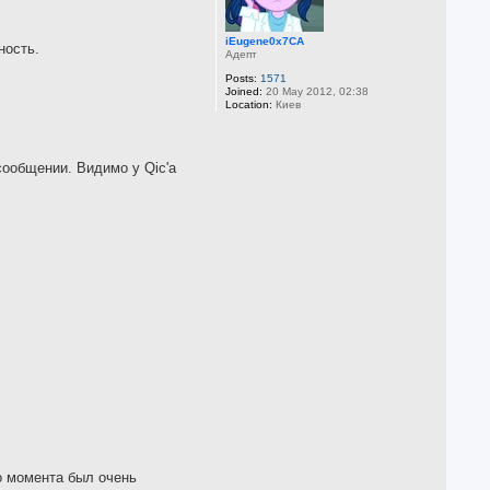
iEugene0x7CA
ность.
Адепт
Posts:
1571
Joined:
20 May 2012, 02:38
Location:
Киев
сообщении. Видимо у Qic'а
го момента был очень