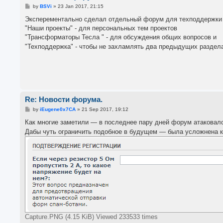
P
by
BSVi
»
23 Jan 2017, 21:15
o
s
Эксперементально сделал отдельный форум для техподдержки н
t
"Наши проекты" - для персональных тем проектов
"Трансформаторы Тесла " - для обсуждения общих вопросов и
"Техподдержка" - чтобы не захламлять два предыдущих раздел
Re: Новости форума.
P
by
iEugene0x7CA
»
21 Sep 2017, 19:12
o
s
Как многие заметили — в последнее пару дней форум атаковалс
t
Дабы чуть ограничить подобное в будущем — была усложнена ка
Capture.PNG (4.15 KiB) Viewed 233533 times