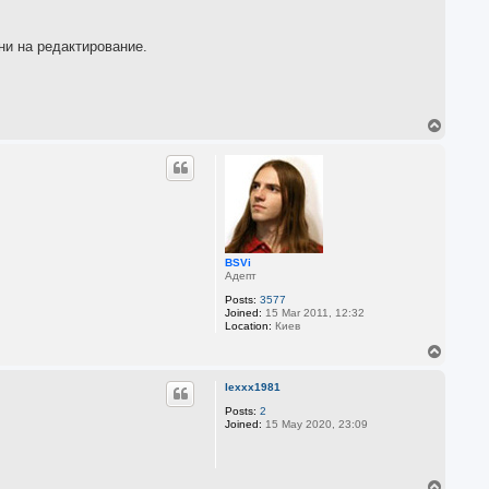
ни на редактирование.
T
o
p
BSVi
Адепт
Posts:
3577
Joined:
15 Mar 2011, 12:32
Location:
Киев
T
o
p
lexxx1981
Posts:
2
Joined:
15 May 2020, 23:09
T