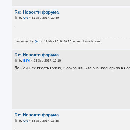
Re: Новости форума.
P
by
Qic
»
21 Sep 2017, 20:36
o
s
.
t
Last edited by
Qic
on 19 May 2019, 20:15, edited 1 time in total.
Re: Новости форума.
P
by
BSVi
»
23 Sep 2017, 16:16
o
s
Да. блин, ее писать нужно, и сохранять что она нагенерила в б
t
Re: Новости форума.
P
by
Qic
»
23 Sep 2017, 17:38
o
s
.