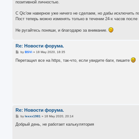
позитивной личностью.
С Qic'ом наверное уже ничего не сделаем, но дабы исключить 
Пост теперь можно изменять только в течении 24-х часов после
Не ругайтесь поняши, и благодарю за внимание.
Re: Новости форума.
P
by
BSVi
»
18 May 2020, 18:35
o
s
Перетащил все на https, так-что, если увидите баги, пишите
t
Re: Новости форума.
P
by
lexxx1981
»
18 May 2020, 20:14
o
s
Добрый день, не работает калькулятория
t