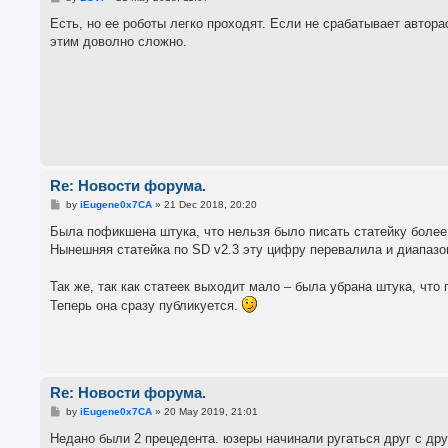
o
s
Есть, но ее роботы легко проходят. Если не срабатывает авто
t
этим доволно сложно.
Re: Новости форума.
P
by
iEugene0x7CA
»
21 Dec 2018, 20:20
o
s
Была пофикшена штука, что нельзя было писать статейку более
t
Нынешняя статейка по SD v2.3 эту цифру перевалила и диапаз
Так же, так как статеек выходит мало – была убрана штука, что
Теперь она сразу публикуется.
Re: Новости форума.
P
by
iEugene0x7CA
»
20 May 2019, 21:01
o
s
Недано были 2 прецедента. юзеры начинали ругаться друг с др
t