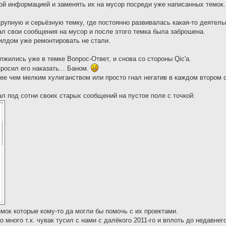
ой информацией и заменять их на мусор посреди уже написанных темок.
крупную и серьёзную темку, где постоянно развивалась какая-то деятель
вал свои сообщения на мусор и после этого темка была заброшена.
билдом уже ремонтировать не стали.
лжились уже в темке Вопрос-Ответ, и снова со стороны Qic'а.
росил его наказать... Баном.
более чем мелким хулиганством или просто гнал негатив в каждом втором 
л под сотни своих старых сообщений на пустое поле с точкой:
емок которые кому-то да могли бы помочь с их проектами.
о много т.к. чувак тусил с нами с далёкого 2011-го и вплоть до недавне