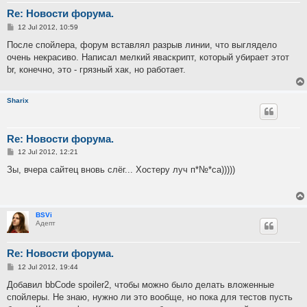
Re: Новости форума.
P
12 Jul 2012, 10:59
o
s
После спойлера, форум вставлял разрыв линии, что выглядело
t
очень некрасиво. Написал мелкий яваскрипт, который убирает этот
br, конечно, это - грязный хак, но работает.
Sharix
Re: Новости форума.
P
12 Jul 2012, 12:21
o
s
Зы, вчера сайтец вновь слёг... Хостеру луч п*№*са)))))
t
BSVi
Адепт
Re: Новости форума.
P
12 Jul 2012, 19:44
o
s
Добавил bbCode spoiler2, чтобы можно было делать вложенные
t
спойлеры. Не знаю, нужно ли это вообще, но пока для тестов пусть