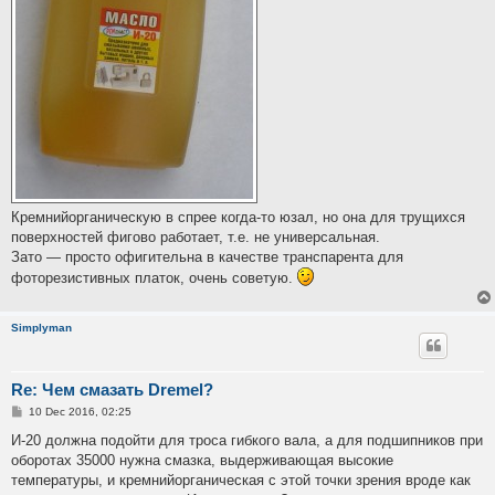
Кремнийорганическую в спрее когда-то юзал, но она для трущихся
поверхностей фигово работает, т.е. не универсальная.
Зато — просто офигительна в качестве транспарента для
фоторезистивных платок, очень советую.
Simplyman
Re: Чем смазать Dremel?
P
10 Dec 2016, 02:25
o
s
И-20 должна подойти для троса гибкого вала, а для подшипников при
t
оборотах 35000 нужна смазка, выдерживающая высокие
температуры, и кремнийорганическая с этой точки зрения вроде как