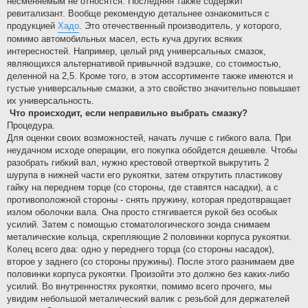
несменяемым не относятся. Последняя также содержит
ревитализант. Вообще рекомендую детальнее ознакомиться с
продукцией
Хадо
. Это отечественный производитель, у которого,
помимо автомобильных масел, есть куча других всяких
интересностей. Например, целый ряд универсальных смазок,
являющихся альтернативой привычной вэдэшке, со стоимостью,
деленной на 2,5. Кроме того, в этом ассортименте также имеются и
густые универсальные смазки, а это свойство значительно повышает
их универсальность.
Что происходит, если неправильно выбрать смазку?
Процедура.
Для оценки своих возможностей, начать лучше с гибкого вала. При
неудачном исходе операции, его покупка обойдется дешевле. Чтобы
разобрать гибкий вал, нужно крестовой отверткой выкрутить 2
шурупа в нижней части его рукоятки, затем открутить пластикову
гайку на переднем торце (со стороны, где ставятся насадки), а с
противоположной стороны - снять пружину, которая предотвращает
излом оболочки вала. Она просто стягивается рукой без особых
усилий. Затем с помощью стоматологического зонда снимаем
металические кольца, скрепляющие 2 половинки корпуса рукоятки.
Колец всего два: одно у переднего торца (со стороны насадок),
второе у заднего (со стороны пружины). После этого разнимаем две
половинки корпуса рукоятки. Произойти это должно без каких-либо
усилий. Во внутренностях рукоятки, помимо всего прочего, мы
увидим небольшой металический валик с резьбой для держателей