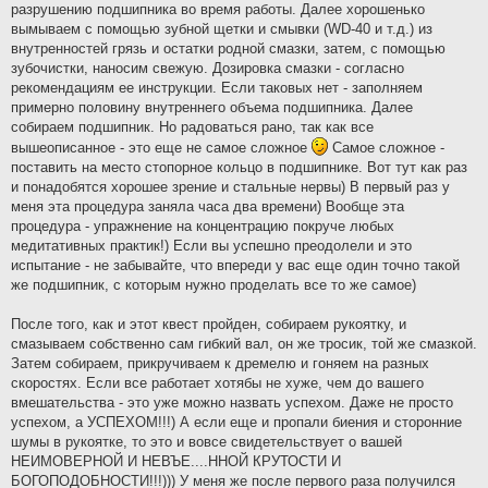
разрушению подшипника во время работы. Далее хорошенько
вымываем с помощью зубной щетки и смывки (WD-40 и т.д.) из
внутренностей грязь и остатки родной смазки, затем, с помощью
зубочистки, наносим свежую. Дозировка смазки - согласно
рекомендациям ее инструкции. Если таковых нет - заполняем
примерно половину внутреннего объема подшипника. Далее
собираем подшипник. Но радоваться рано, так как все
вышеописанное - это еще не самое сложное
Самое сложное -
поставить на место стопорное кольцо в подшипнике. Вот тут как раз
и понадобятся хорошее зрение и стальные нервы) В первый раз у
меня эта процедура заняла часа два времени) Вообще эта
процедура - упражнение на концентрацию покруче любых
медитативных практик!) Если вы успешно преодолели и это
испытание - не забывайте, что впереди у вас еще один точно такой
же подшипник, с которым нужно проделать все то же самое)
После того, как и этот квест пройден, собираем рукоятку, и
смазываем собственно сам гибкий вал, он же тросик, той же смазкой.
Затем собираем, прикручиваем к дремелю и гоняем на разных
скоростях. Если все работает хотябы не хуже, чем до вашего
вмешательства - это уже можно назвать успехом. Даже не просто
успехом, а УСПЕХОМ!!!) А если еще и пропали биения и сторонние
шумы в рукоятке, то это и вовсе свидетельствует о вашей
НЕИМОВЕРНОЙ И НЕВЪЕ....ННОЙ КРУТОСТИ И
БОГОПОДОБНОСТИ!!!))) У меня же после первого раза получился