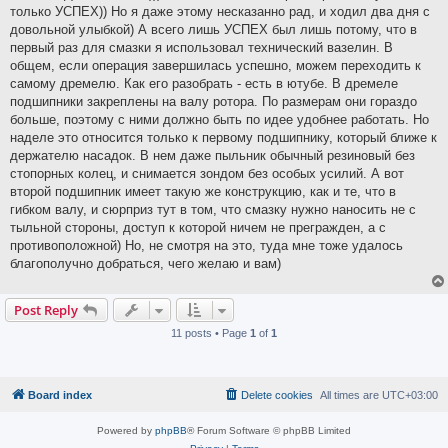
только УСПЕХ)) Но я даже этому несказанно рад, и ходил два дня с
довольной улыбкой) А всего лишь УСПЕХ был лишь потому, что в
первый раз для смазки я использовал технический вазелин. В
общем, если операция завершилась успешно, можем переходить к
самому дремелю. Как его разобрать - есть в ютубе. В дремеле
подшипники закреплены на валу ротора. По размерам они гораздо
больше, поэтому с ними должно быть по идее удобнее работать. Но
наделе это относится только к первому подшипнику, который ближе к
держателю насадок. В нем даже пыльник обычный резиновый без
стопорных колец, и снимается зондом без особых усилий. А вот
второй подшипник имеет такую же конструкцию, как и те, что в
гибком валу, и сюрприз тут в том, что смазку нужно наносить не с
тыльной стороны, доступ к которой ничем не прегражден, а с
противоположной) Но, не смотря на это, туда мне тоже удалось
благополучно добраться, чего желаю и вам)
Post Reply
11 posts • Page
1
of
1
Board index
Delete cookies
All times are
UTC+03:00
Powered by
phpBB
® Forum Software © phpBB Limited