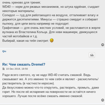
очень хреново для трения;
WD40 — норм для ржавых механизмов, но штука ядрёная, съедает
некоторые материалы;
Солидол — гуд для работающего на воздухе, отталкивает влагу и
держится десятилетиями. Минусы — страшно смердит и собирает
пылюку, для цепи вела например не подходит.
Графитовая — для очень жестких условий, не расплавится в жерле
вулкана из Властелина Кольца. Для хеви машинери, движущихся
частей мотобайков и т.д.
Выбирай, какая на тебя смотрит.
Qic
Re: Чем смазать Dremel?
P
10 Dec 2016, 19:50
o
s
Ради всего святого, ну не надо WD-40 считать смазкой. Ведь
t
смазывают же. А это именно то чем себя и являет - раскислитель/
растворитель (в частности керосин).
Да безусловно можно что-то открутить, растворить, промыть, даже
горит. Но после её испарения на поверхности не остаётся ничего
хорошего. Лучше после всёже смазать именно смазкой.