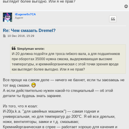
выглядит более выгодно. Или я не прав?
iEugene0x7CA
Адепт
Re: Чем смазать Dremel?
P
10 Dec 2016, 15:29
o
s
t
Simplyman wrote:
И-20 должна подойти для троса гибкого вала, а для подшипников
при оборотах 35000 нужна смазка, выдерживающая высокие
температуры, и кремнийорганическая с этой точки зрения вроде
как выглядит более выгодно. Или я не прав?
Все проще на самом деле — ничего не бахнет, если ты заюзаешь не
тот вид смазки.
А если действительно нужен какой-то специальный — об этой
детали ты будешь знать заранее.
Из того, что я юзал:
И-20(a.k.a. "для швейных машинок") — самая годная и
универсальная, но для температур до 200°C. Я ей все дрельки,
ножи, вентиляторы, замки и т.д. смазываю;
Кремнийорганическая в спрее — работает хорошо для качения и