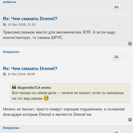
webkirov
Re: Чем смазать Dremel?
P
10 Dec 2016, 21:18
o
s
Трансмиссионное масло для механических КПП. А если надо
t
консистентную, то смазка ШРУС.
Simplyman
Re: Чем смазать Dremel?
P
11 Dec 2016, 09:06
o
s
t
iEugene0x7CA wrote:
Все проще на самом деле — ничего не бахнет, если ты заюзаешь
не тот вид смазки.
Ничего не бахнет, просто помрут хорошие подшипники, в основном
благодаря которым Dremel и является Dremel`ем
Simplyman