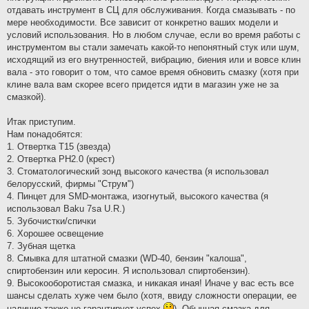
отдавать инструмент в СЦ для обслуживания. Когда смазывать - по
мере необходимости. Все зависит от конкретно ваших модели и
условий использования. Но в любом случае, если во время работы с
инструментом вы стали замечать какой-то непонятный стук или шум,
исходящий из его внутренностей, вибрацию, биения или и вовсе клин
вала - это говорит о том, что самое время обновить смазку (хотя при
клине вала вам скорее всего придется идти в магазин уже не за
смазкой).
Итак приступим.
Нам понадобятся:
1. Отвертка Т15 (звезда)
2. Отвертка РН2.0 (крест)
3. Стоматологический зонд высокого качества (я использовал
белорусский, фирмы "Струм")
4. Пинцет для SMD-монтажа, изогнутый, высокого качества (я
использовал Baku 7sa U.R.)
5. Зубочистки/спички
6. Хорошее освещение
7. Зубная щетка
8. Смывка для штатной смазки (WD-40, бензин "калоша",
спиртобензин или керосин. Я использовал спиртобензин).
9. Высокооборотистая смазка, и никакая иная! Иначе у вас есть все
шансы сделать хуже чем было (хотя, ввиду сложности операции, ее
наличие также не гарантирует успех
). Обычная смазка для