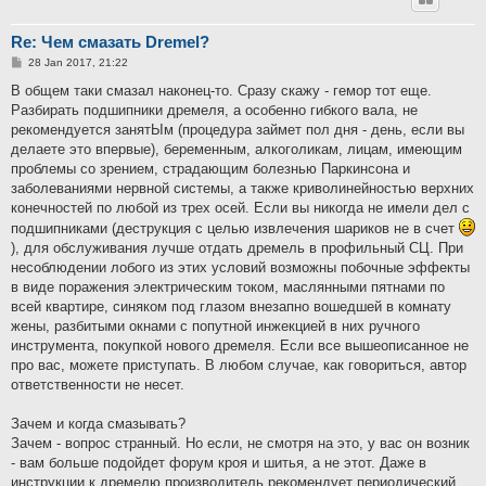
Re: Чем смазать Dremel?
P
28 Jan 2017, 21:22
o
s
В общем таки смазал наконец-то. Сразу скажу - гемор тот еще.
t
Разбирать подшипники дремеля, а особенно гибкого вала, не
рекомендуется занятЫм (процедура займет пол дня - день, если вы
делаете это впервые), беременным, алкоголикам, лицам, имеющим
проблемы со зрением, страдающим болезнью Паркинсона и
заболеваниями нервной системы, а также криволинейностью верхних
конечностей по любой из трех осей. Если вы никогда не имели дел с
подшипниками (деструкция с целью извлечения шариков не в счет
), для обслуживания лучше отдать дремель в профильный СЦ. При
несоблюдении лобого из этих условий возможны побочные эффекты
в виде поражения электрическим током, маслянными пятнами по
всей квартире, синяком под глазом внезапно вошедшей в комнату
жены, разбитыми окнами с попутной инжекцией в них ручного
инструмента, покупкой нового дремеля. Если все вышеописанное не
про вас, можете приступать. В любом случае, как говориться, автор
ответственности не несет.
Зачем и когда смазывать?
Зачем - вопрос странный. Но если, не смотря на это, у вас он возник
- вам больше подойдет форум кроя и шитья, а не этот. Даже в
инструкции к дремелю производитель рекомендует периодический