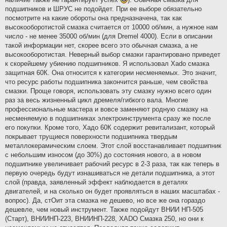
подшипников и ШРУС не подойдет. При ее выборе обязательно
посмотрите на какие обороты она предназначена, так как
высокооборотистой смазка считается от 10000 об/мин, а нужное нам
число - не менее 35000 об/мин (для Dremel 4000). Если в описании
такой информации нет, скорее всего это обычная смазка, а не
высокооборотистая. Неверный выбор смазки гарантировано приведет
к скорейшему убиению подшипников. Я использовал Xado cмазка
защитная 60К. Она относится к категории несменяемых. Это значит,
что ресурс работы подшипника закончится раньше, чем свойства
смазки. Проще говоря, использовать эту смазку нужно всего один
раз за весь жизненный цикл дремеля/гибкого вала. Многие
профессиональные мастера и вовсе заменяют родную смазку на
несменяемую в подшипниках электроинструмента сразу же после
его покупки. Кроме того, Хадо 60К содержит ревитализант, который
покрывает трущиеся поверхности подшипника твердым
металлокерамическим слоем. Этот слой восстанавливает подшипник
с небольшим износом (до 30%) до состояния нового, а в новом
подшипнике увеличивает рабочий ресурс в 2-3 раза, так как теперь в
первую очередь будут изнашиваться не детали подшипника, а этот
слой (правда, заявленный эффект наблюдается в деталях
двигателей, и на сколько он будет проявляться в наших масштабах -
вопрос). Да, стОит эта смазка не дешево, но все же она гораздо
дешевле, чем новый инструмент. Также подойдут ВНИИ НП-505
(Старт), ВНИИНП-223, ВНИИНП-228, ХАDО Смазка 250, но они к