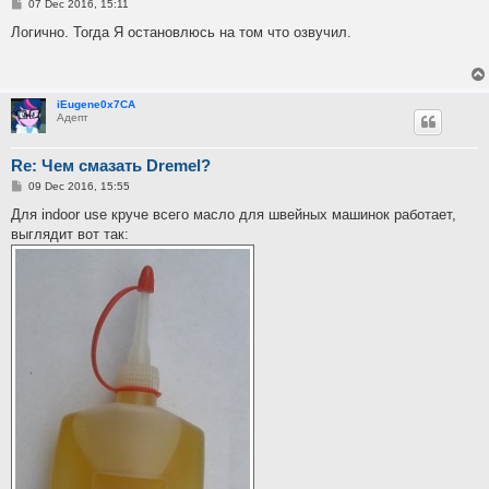
P
07 Dec 2016, 15:11
o
s
Логично. Тогда Я остановлюсь на том что озвучил.
t
iEugene0x7CA
Адепт
Re: Чем смазать Dremel?
P
09 Dec 2016, 15:55
o
s
Для indoor use круче всего масло для швейных машинок работает,
t
выглядит вот так: