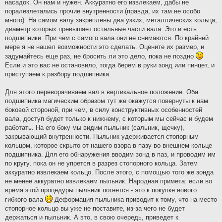
насадок. Он нам и нужен. Аккуратно его извлекаем, дабы не
поралезлетались прочие внутренности (правда, их там не особо
много). На самом валу закреплены два узких, металлических кольца,
диаметр которых превышает остальные части вала. Это и есть
подшипники. При чем с самого вала они не снимаются. По крайней
мере я не нашел возможности это сделать. Оцените их размер, и
задумайтесь еще раз, не бросить ли это дело, пока не поздно
Если и это вас не остановило, тогда берем в руки зонд или пинцет, и
приступаем к разбору подшипника.
Для этого переворачиваем вал в вертикальное положение. Оба
подшипника магическим образом тут же окажутся повернуты к нам
боковой стороной, при чем, в силу конструктивных особенностей
вала, доступ будет только к нижнему, с которым мы сейчас и будем
работать. На его боку мы видим пыльник (сальник, щечку),
закрывающий внутренности. Пыльник удерживается стопорным
кольцом, которое скрыто от нашего взора в пазу во внешнем кольце
подшипника. Для его обнаружения вводим зонд в паз, и проводим им
по кругу, пока он не упрется в разрез стопорного кольца. Затем
аккуратно извлекаем кольцо. После этого, с помощью того же зонда
не менее аккуратно извлекаем пыльник. Народная примета: если во
время этой процедуры пыльник погнется - это к покупке нового
гибкого вала
Деформация пыльника приводит к тому, что на место
стопорное кольцо вы уже не поставите, из-за чего не будет
держаться и пыльник. А это, в свою очередь, приведет к