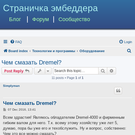
Страничка эмбеддера
Блог
Форум
Сообщество
FAQ
Login
S
Board index
Технологии и программы
Оборудование
e
Чем смазать Dremel?
a
Search
Advanced s
Post Reply
r
11 posts • Page
1
of
1
c
Simplyman
h
Чем смазать Dremel?
P
07 Dec 2016, 13:41
o
s
Всем здрастия! Являюсь обладателем Dremel-4000 и фирменным
t
гибким валом для него. Т.к. всему этому хозяйству уже лет 5,
думаю, пора бы уже его и техобслужить. Ну и вопрос, собственно:
Чем это все можно смазать?