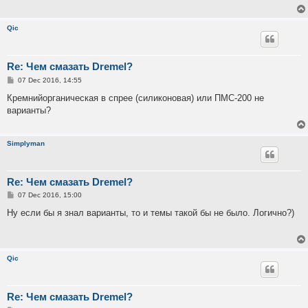
Qic
Re: Чем смазать Dremel?
P
07 Dec 2016, 14:55
o
s
Кремнийорганическая в спрее (силиконовая) или ПМС-200 не
t
варианты?
Simplyman
Re: Чем смазать Dremel?
P
07 Dec 2016, 15:00
o
s
Ну если бы я знал варианты, то и темы такой бы не было. Логично?)
t
Qic
Re: Чем смазать Dremel?