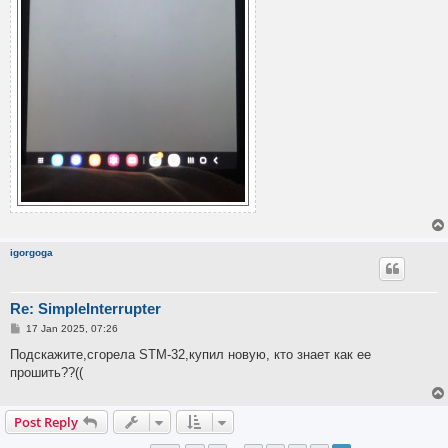
igorgoga
Re: SimpleInterrupter
P
17 Jan 2025, 07:26
o
s
Подскажите,сгорела STM-32,купил новую, кто знает как ее
t
прошить??((
Post Reply