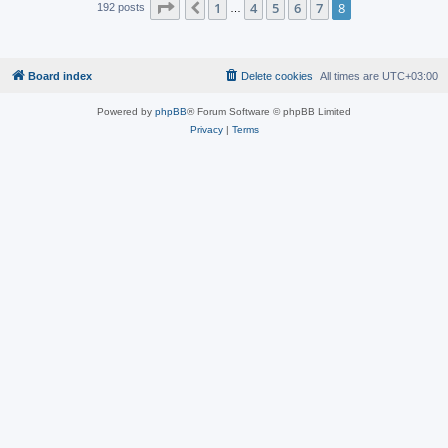
Page
8
of
8
1
4
5
6
7
8
Previous
192 posts
…
Board index
Delete cookies
All times are
UTC+03:00
Powered by
phpBB
® Forum Software © phpBB Limited
Privacy
|
Terms