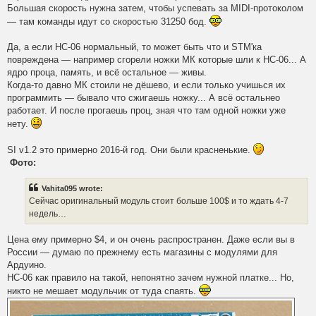
Большая скорость нужна затем, чтобы успевать за MIDI-протоколом
— там команды идут со скоростью 31250 бод.
Да, а если HC-06 нормальный, то может быть что и STM'ка
повреждена — например сгорели ножки МК которые шли к HC-06... А
ядро проца, память, и всё остальное — живы.
Когда-то давно МК стоили не дёшево, и если только учишься их
программить — бывало что сжигаешь ножку... А всё остальнео
работает. И после прогаешь проц, зная что там одной ножки уже
нету.
SI v1.2 это примерно 2016-й год. Они были красненькие.
Фото:
Vahita095 wrote:
Сейчас оригинальный модуль стоит больше 100$ и то ждать 4-7
недель…
Цена ему примерно $4, и он очень распространен. Даже если вы в
России — думаю по прежнему есть магазины с модулями для
Ардуино.
HC-06 как правило на такой, непонятно зачем нужной платке... Но,
никто не мешает модульчик от туда спаять.