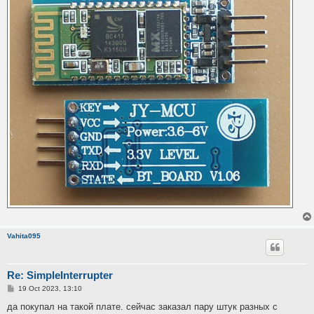
Vahita095
Re: SimpleInterrupter
P
19 Oct 2023, 13:10
o
s
да покупал на такой плате. сейчас заказал пару штук разных с
t