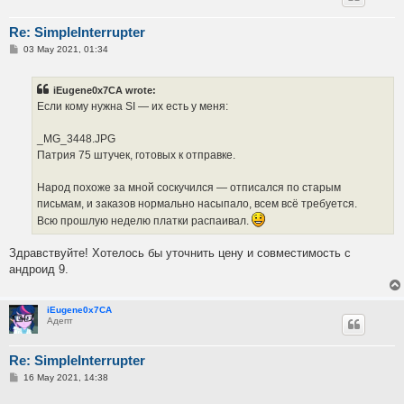
Re: SimpleInterrupter
P
03 May 2021, 01:34
o
s
t
iEugene0x7CA wrote:
Если кому нужна SI — их есть у меня:
_MG_3448.JPG
Патрия 75 штучек, готовых к отправке.
Народ похоже за мной соскучился — отписался по старым
письмам, и заказов нормально насыпало, всем всё требуется.
Всю прошлую неделю платки распаивал.
Здравствуйте! Хотелось бы уточнить цену и совместимость с
андроид 9.
iEugene0x7CA
Адепт
Re: SimpleInterrupter
P
16 May 2021, 14:38
o
s