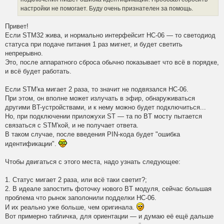
настройки не помогает. Буду очень признателен за помощь.
Привет!
Если STM32 жива, и нормально интерфейсит HC-06 — то светодиод
статуса при подаче питания 1 раз мигнет, и будет светить
непрерывно.
Это, после аппаратного сброса обычно показывает что всё в порядке,
и всё будет работать.
Если STM'ка мигает 2 раза, то значит не подвязался HC-06.
При этом, он вполне может излучать в эфир, обнаруживаться
другими BT-устройствами, и к нему можно будет подключиться...
Но, при подключении приложухи ST — та по BT мосту пытается
связаться с STM'кой, и не получает ответа.
В таком случае, после введения PIN-кода будет "ошибка
идентификации".
Чтобы двигаться с этого места, надо узнать следующее:
1. Статус мигает 2 раза, или всё таки светит?;
2. В идеале запостить фоточку нового BT модуля, сейчас большая
проблема что рынок заполонили подделки HC-06.
И их реально уже больше, чем оригинала.
Вот примерно табличка, для ориентации — и думаю её ещё дальше