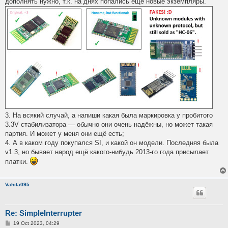
дополнять нужно, т.к. на днях попались ещё новые экземпляры.
3. На всякий случай, а напиши какая была маркировка у пробитого
3.3V стабилизатора — обычно они очень надёжны, но может такая
партия. И может у меня они ещё есть;
4. А в каком году покупался SI, и какой он модели. Последняя была
v1.3, но бывает народ ещё какого-нибудь 2013-го года присылает
платки.
Vahita095
Re: SimpleInterrupter
P
19 Oct 2023, 04:29