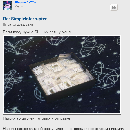
iEugene0x7CA
Адепт
Re: SimpleInterrupter
P
05 Apr 2021, 22:48
o
s
Если кому нужна SI — их есть у меня:
t
Патрия 75 штучек, готовых к отправке.
Народ похоже за мной соскучился — отписался по старым письмам,