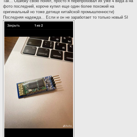
Так... Ошибку свою понял, просто я перепробовал их уже 4 вида а на
t
фото последний, короче купил еще один более похожий на
оригинальный но тоже детище китайской промышленности)
Последняя надежда... Если и он не заработает то только новый SI