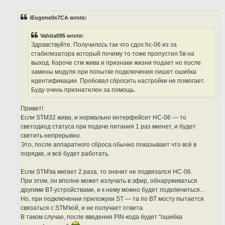
o
s
t
iEugene0x7CA wrote:
Vahita095 wrote:
Здравствуйте. Получилось так что сдох hc-06 из за
стабилизатора который почему то тоже пропустил 5в на
выход. Короче стм жива и признаки жизни подает но после
замены модуля при попытке подключения пишет ошибка
идентификации. Пробовал сбросить настройки не помогает.
Буду очень признателен за помощь.
Привет!
Если STM32 жива, и нормально интерфейсит HC-06 — то
светодиод статуса при подаче питания 1 раз мигнет, и будет
светить непрерывно.
Это, после аппаратного сброса обычно показывает что всё в
порядке, и всё будет работать.
Если STM'ка мигает 2 раза, то значит не подвязался HC-06.
При этом, он вполне может излучать в эфир, обнаруживаться
другими BT-устройствами, и к нему можно будет подключиться...
Но, при подключении приложухи ST — та по BT мосту пытается
связаться с STM'кой, и не получает ответа.
В таком случае, после введения PIN-кода будет "ошибка