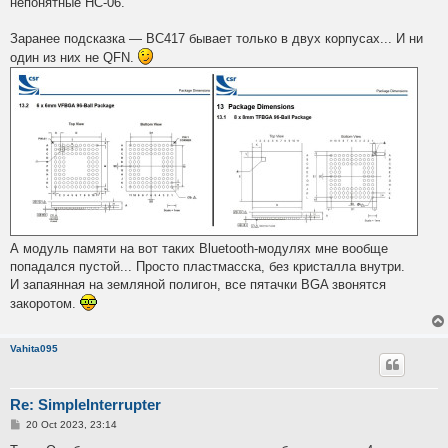
непонятные HC-06.
Заранее подсказка — BC417 бывает только в двух корпусах... И ни
один из них не QFN.
А модуль памяти на вот таких Bluetooth-модулях мне вообще
попадался пустой... Просто пластмасска, без кристалла внутри.
И запаянная на земляной полигон, все пятачки BGA звонятся
закоротом.
Vahita095
Re: SimpleInterrupter
P
20 Oct 2023, 23:14
o
s