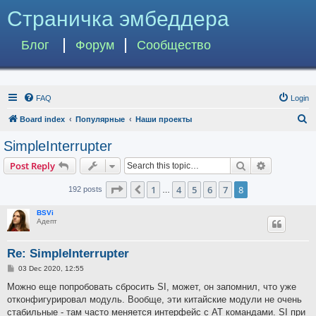
Страничка эмбеддера
Блог
Форум
Сообщество
FAQ
Login
S
Board index
Популярные
Наши проекты
e
SimpleInterrupter
a
Search
Advanced s
Post Reply
r
c
Page
8
of
8
1
4
5
6
7
8
Previous
192 posts
…
h
BSVi
Адепт
Re: SimpleInterrupter
P
03 Dec 2020, 12:55
o
s
Можно еще попробовать сбросить SI, может, он запомнил, что уже
t
отконфигурировал модуль. Вообще, эти китайские модули не очень
стабильные - там часто меняется интерфейс с AT командами. SI при