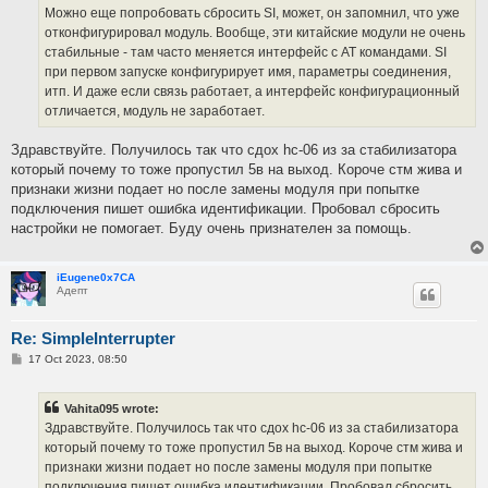
Можно еще попробовать сбросить SI, может, он запомнил, что уже
отконфигурировал модуль. Вообще, эти китайские модули не очень
стабильные - там часто меняется интерфейс с AT командами. SI
при первом запуске конфигурирует имя, параметры соединения,
итп. И даже если связь работает, а интерфейс конфигурационный
отличается, модуль не заработает.
Здравствуйте. Получилось так что сдох hc-06 из за стабилизатора
который почему то тоже пропустил 5в на выход. Короче стм жива и
признаки жизни подает но после замены модуля при попытке
подключения пишет ошибка идентификации. Пробовал сбросить
настройки не помогает. Буду очень признателен за помощь.
iEugene0x7CA
Адепт
Re: SimpleInterrupter
P
17 Oct 2023, 08:50
o
s
t
Vahita095 wrote:
Здравствуйте. Получилось так что сдох hc-06 из за стабилизатора
который почему то тоже пропустил 5в на выход. Короче стм жива и
признаки жизни подает но после замены модуля при попытке
подключения пишет ошибка идентификации. Пробовал сбросить