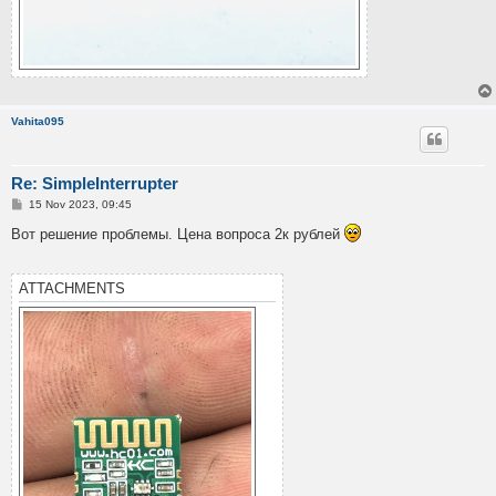
Vahita095
Re: SimpleInterrupter
P
15 Nov 2023, 09:45
o
s
Вот решение проблемы. Цена вопроса 2к рублей
t
ATTACHMENTS