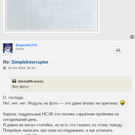
iEugene0x7CA
Адепт
Re: SimpleInterrupter
P
20 Oct 2023, 00:10
o
s
t
Vahita095 wrote:
Вот фото :
О, господи.
Нет, нет, нет. Модуль на фото — это даже близко не оригинал.
Короче, поддельные HC-06 это похоже серьёзная проблема на
сегодняшний день.
Я давно не писал статейки, но есть что сказать по этому поводу.
Попробую написать про свои исследования, и как отличать