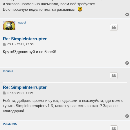
и заказов нормально насыпало, всем всё требуется.
Всю прошлую неделю платки распаивал.
savol
Re: SimpleInterrupter
P
05 Apr 2021, 23:53
o
s
Круто!Здравствуй и не болей!
t
lenusia
Re: SimpleInterrupter
P
07 Apr 2021, 17:21
o
s
Ребята, доброго времени суток, подскажите пожалуйста, где можно
t
купить SimpleInterrupter v1.3, может у вас есть контакт? Заранее
благодарна!
Vahita095