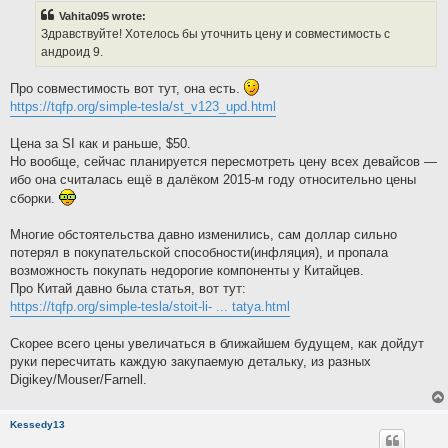
t
Vahita095 wrote:
Здравствуйте! Хотелось бы уточнить цену и совместимость с
андроид 9.
Про совместимость вот тут, она есть.
https://tqfp.org/simple-tesla/st_v123_upd.html
Цена за SI как и раньше, $50.
Но вообще, сейчас планируется пересмотреть цену всех девайсов —
ибо она считалась ещё в далёком 2015-м году относительно цены
сборки.
Многие обстоятельства давно изменились, сам доллар сильно
потерял в покупательской способности(инфляция), и пропала
возможность покупать недорогие компоненты у Китайцев.
Про Китай давно была статья, вот тут:
https://tqfp.org/simple-tesla/stoit-li- ... tatya.html
Скорее всего цены увеличаться в ближайшем будущем, как дойдут
руки пересчитать каждую закупаемую детальку, из разных
Digikey/Mouser/Farnell.
Kessedy13