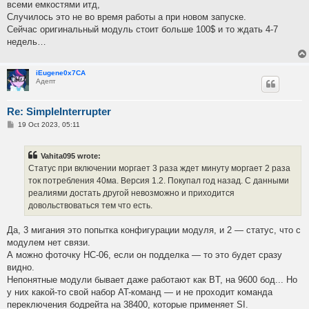
всеми емкостями итд,
Случилось это не во время работы а при новом запуске.
Сейчас оригинальный модуль стоит больше 100$ и то ждать 4-7
недель…
iEugene0x7CA
Адепт
Re: SimpleInterrupter
P
19 Oct 2023, 05:11
o
s
t
Vahita095 wrote:
Статус при включении моргает 3 раза ждет минуту моргает 2 раза
ток потребления 40ма. Версия 1.2. Покупал год назад. С данными
реалиями достать другой невозможно и приходится
довольствоваться тем что есть.
Да, 3 мигания это попытка конфигурации модуля, и 2 — статус, что с
модулем нет связи.
А можно фоточку HC-06, если он подделка — то это будет сразу
видно.
Непонятные модули бывает даже работают как BT, на 9600 бод... Но
у них какой-то свой набор AT-команд — и не проходит команда
переключения бодрейта на 38400, которые применяет SI.