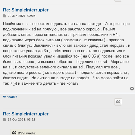
Re: SimpleInterrupter
P
20 Jun 2021, 02:05
o
s
Проблема с si - перестал подавать сигнал на выходе . История : при
t
подключении к sd на прямую , все работало хорошо . Решил
добавить связь через оптоволокно . Припаял передатчик и R4 ,
подключил через блок питания ( возможно не скачком ) - пропала
связь с блютус. Выключил - включил заново - диод стал мерцать , и
напряжение упало до 3в , собственно оно не стало подниматься и
блок питания показал увеличившийся ток ( на 0.05 а) после чего все
было выключено , и выпаяно обратно . Подключено к sd . Мерцание
на si , и отсутствие зелёного сигнала на sd . Подумал что все ,
однако после ресета ( со второго раза ) - подключается нормально ,
блютуз видит . Но сигнал на выходе не подаёт . Что могло пойти не
так ? ))) и важнее что делать - где копать
Vahita095
Re: SimpleInterrupter
P
17 Oct 2023, 03:22
o
s
t
BSVi wrote: