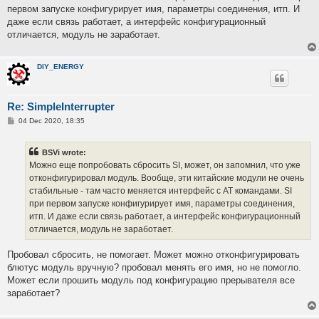
первом запуске конфигурирует имя, параметры соединения, итп. И
даже если связь работает, а интерфейс конфигурационный
отличается, модуль не заработает.
DIY_ENERGY
Re: SimpleInterrupter
P
04 Dec 2020, 18:35
o
s
t
BSVi wrote:
Можно еще попробовать сбросить SI, может, он запомнил, что уже
отконфигурировал модуль. Вообще, эти китайские модули не очень
стабильные - там часто меняется интерфейс с AT командами. SI
при первом запуске конфигурирует имя, параметры соединения,
итп. И даже если связь работает, а интерфейс конфигурационный
отличается, модуль не заработает.
Пробовал сбросить, не помогает. Может можно отконфигурировать
блютус модуль вручную? пробовал менять его имя, но не помогло.
Может если прошить модуль под конфигурацию прерывателя все
заработает?