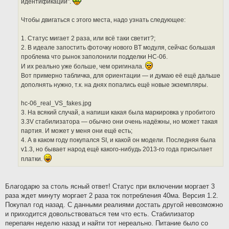
идентификации".
Чтобы двигаться с этого места, надо узнать следующее:
1. Статус мигает 2 раза, или всё таки светит?;
2. В идеале запостить фоточку нового BT модуля, сейчас большая
проблема что рынок заполонили подделки HC-06.
И их реально уже больше, чем оригинала.
Вот примерно табличка, для ориентации — и думаю её ещё дальше
дополнять нужно, т.к. на днях попались ещё новые экземпляры.
hc-06_real_VS_fakes.jpg
3. На всякий случай, а напиши какая была маркировка у пробитого
3.3V стабилизатора — обычно они очень надёжны, но может такая
партия. И может у меня они ещё есть;
4. А в каком году покупался SI, и какой он модели. Последняя была
v1.3, но бывает народ ещё какого-нибудь 2013-го года присылает
платки.
Благодарю за столь ясный ответ! Статус при включении моргает 3
раза ждет минуту моргает 2 раза ток потребления 40ма. Версия 1.2.
Покупал год назад. С данными реалиями достать другой невозможно
и приходится довольствоваться тем что есть. Стабилизатор
перепаян неделю назад и найти тот нереально. Питание было со