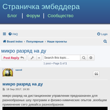
Страничка эмбеддера
Блог
Форум
Сообщество
FAQ
Login
S
Board index
Популярные
Наши проекты
e
микро разряд на ду
a
Search
Advanced s
Post Reply
r
1 post • Page
1
of
1
c
savol
h
микро разряд на ду
P
18 Sep 2017, 19:30
o
s
микро разряд на дистанционном управлении предназначен для
t
разнообразных шоу программ и физико-химических опытов ,вообщем
применение сего девайса разнообразное.