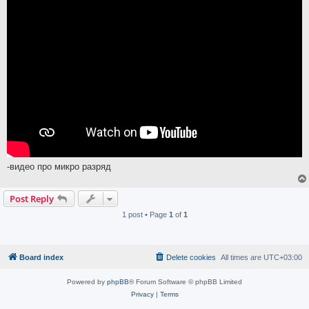
-видео про микро разряд
Post Reply
1 post • Page
1
of
1
Board index
Delete cookies
All times are
UTC+03:00
Powered by
phpBB
® Forum Software © phpBB Limited
Privacy
|
Terms