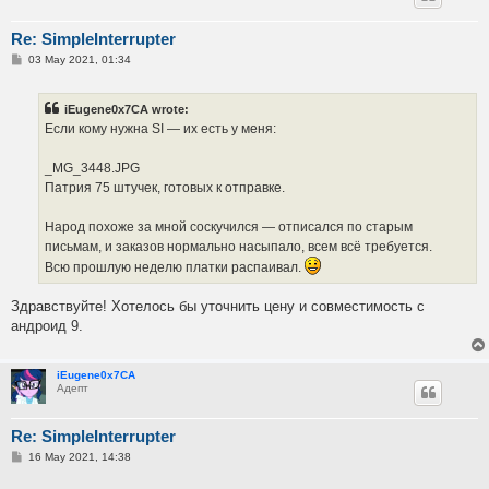
Re: SimpleInterrupter
P
03 May 2021, 01:34
o
s
t
iEugene0x7CA wrote:
Если кому нужна SI — их есть у меня:
_MG_3448.JPG
Патрия 75 штучек, готовых к отправке.
Народ похоже за мной соскучился — отписался по старым
письмам, и заказов нормально насыпало, всем всё требуется.
Всю прошлую неделю платки распаивал.
Здравствуйте! Хотелось бы уточнить цену и совместимость с
андроид 9.
iEugene0x7CA
Адепт
Re: SimpleInterrupter
P
16 May 2021, 14:38
o
s