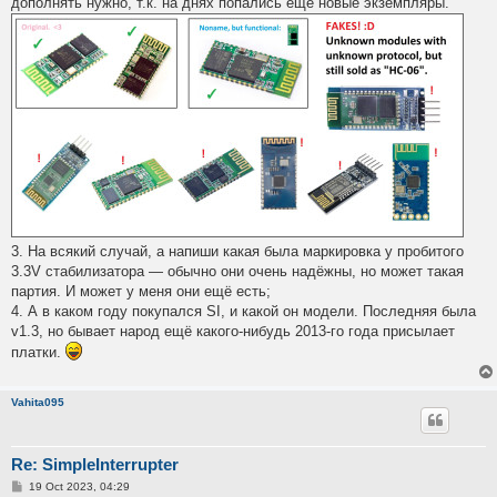
дополнять нужно, т.к. на днях попались ещё новые экземпляры.
3. На всякий случай, а напиши какая была маркировка у пробитого
3.3V стабилизатора — обычно они очень надёжны, но может такая
партия. И может у меня они ещё есть;
4. А в каком году покупался SI, и какой он модели. Последняя была
v1.3, но бывает народ ещё какого-нибудь 2013-го года присылает
платки.
Vahita095
Re: SimpleInterrupter
P
19 Oct 2023, 04:29