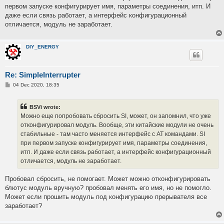
первом запуске конфигурирует имя, параметры соединения, итп. И
даже если связь работает, а интерфейс конфигурационный
отличается, модуль не заработает.
DIY_ENERGY
Re: SimpleInterrupter
P
04 Dec 2020, 18:35
o
s
t
BSVi wrote:
Можно еще попробовать сбросить SI, может, он запомнил, что уже
отконфигурировал модуль. Вообще, эти китайские модули не очень
стабильные - там часто меняется интерфейс с AT командами. SI
при первом запуске конфигурирует имя, параметры соединения,
итп. И даже если связь работает, а интерфейс конфигурационный
отличается, модуль не заработает.
Пробовал сбросить, не помогает. Может можно отконфигурировать
блютус модуль вручную? пробовал менять его имя, но не помогло.
Может если прошить модуль под конфигурацию прерывателя все
заработает?