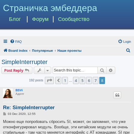
Страничка эмбеддера
Блог
Форум
Сообщество
FAQ
Login
S
Board index
Популярные
Наши проекты
e
SimpleInterrupter
a
Search
Advanced s
Post Reply
r
c
Page
8
of
8
1
4
5
6
7
8
Previous
192 posts
…
h
BSVi
Адепт
Re: SimpleInterrupter
P
03 Dec 2020, 12:55
o
s
Можно еще попробовать сбросить SI, может, он запомнил, что уже
t
отконфигурировал модуль. Вообще, эти китайские модули не очень
стабильные - там часто меняется интерфейс с AT командами. SI при