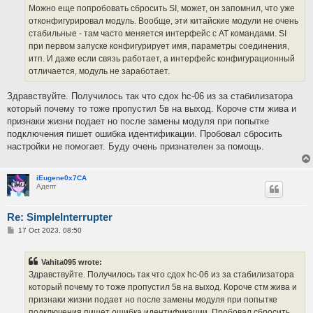
Можно еще попробовать сбросить SI, может, он запомнил, что уже
отконфигурировал модуль. Вообще, эти китайские модули не очень
стабильные - там часто меняется интерфейс с AT командами. SI
при первом запуске конфигурирует имя, параметры соединения,
итп. И даже если связь работает, а интерфейс конфигурационный
отличается, модуль не заработает.
Здравствуйте. Получилось так что сдох hc-06 из за стабилизатора
который почему то тоже пропустил 5в на выход. Короче стм жива и
признаки жизни подает но после замены модуля при попытке
подключения пишет ошибка идентификации. Пробовал сбросить
настройки не помогает. Буду очень признателен за помощь.
iEugene0x7CA
Адепт
Re: SimpleInterrupter
P
17 Oct 2023, 08:50
o
s
t
Vahita095 wrote:
Здравствуйте. Получилось так что сдох hc-06 из за стабилизатора
который почему то тоже пропустил 5в на выход. Короче стм жива и
признаки жизни подает но после замены модуля при попытке
подключения пишет ошибка идентификации. Пробовал сбросить