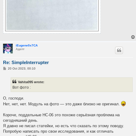
iEugene0x7CA
Адепт
Re: SimpleInterrupter
P
20 Oct 2023, 00:10
o
s
t
Vahita095 wrote:
Вот фото :
О, господи.
Нет, нет, нет. Модуль на фото — это даже близко не оригинал.
Короче, поддельные HC-06 это похоже серьёзная проблема на
сегодняшний день.
Я давно не писал статейки, но есть что сказать по этому поводу.
Попробую написать про свои исследования, и как отличать