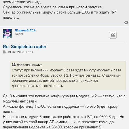
всеми емкостями итд,
Случилось это не во время работы а при новом запуске.
Сейчас оригинальный модуль стоит больше 100$ и то ждать 4-7
недель…
iEugene0x7CA
Адепт
Re: SimpleInterrupter
P
19 Oct 2023, 05:11
o
s
t
Vahita095 wrote:
Статус при включении моргает 3 раза ждет минуту моргает 2 раза
ток потребления 40ма. Версия 1.2. Покупал год назад. С данными
реалиями достать другой невозможно и приходится
довольствоваться тем что есть.
Да, 3 мигания это попытка конфигурации модуля, и 2 — статус, что с
модулем нет связи.
А можно фоточку HC-06, если он подделка — то это будет сразу
видно.
Непонятные модули бывает даже работают как BT, на 9600 бод... Но
у них какой-то свой набор AT-команд — и не проходит команда
переключения бодрейта на 38400, которые применяет SI.