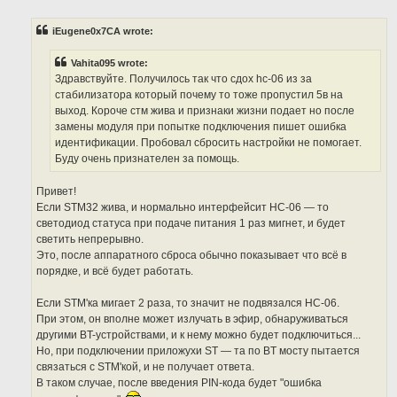
o
s
t
iEugene0x7CA wrote:
Vahita095 wrote:
Здравствуйте. Получилось так что сдох hc-06 из за
стабилизатора который почему то тоже пропустил 5в на
выход. Короче стм жива и признаки жизни подает но после
замены модуля при попытке подключения пишет ошибка
идентификации. Пробовал сбросить настройки не помогает.
Буду очень признателен за помощь.
Привет!
Если STM32 жива, и нормально интерфейсит HC-06 — то
светодиод статуса при подаче питания 1 раз мигнет, и будет
светить непрерывно.
Это, после аппаратного сброса обычно показывает что всё в
порядке, и всё будет работать.
Если STM'ка мигает 2 раза, то значит не подвязался HC-06.
При этом, он вполне может излучать в эфир, обнаруживаться
другими BT-устройствами, и к нему можно будет подключиться...
Но, при подключении приложухи ST — та по BT мосту пытается
связаться с STM'кой, и не получает ответа.
В таком случае, после введения PIN-кода будет "ошибка