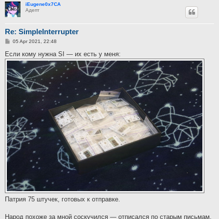
iEugene0x7CA
Адепт
Re: SimpleInterrupter
P
05 Apr 2021, 22:48
o
s
Если кому нужна SI — их есть у меня:
t
Патрия 75 штучек, готовых к отправке.
Народ похоже за мной соскучился — отписался по старым письмам,