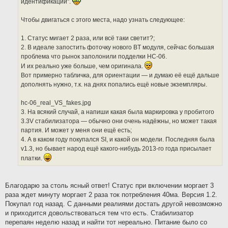
идентификации".
Чтобы двигаться с этого места, надо узнать следующее:
1. Статус мигает 2 раза, или всё таки светит?;
2. В идеале запостить фоточку нового BT модуля, сейчас большая
проблема что рынок заполонили подделки HC-06.
И их реально уже больше, чем оригинала.
Вот примерно табличка, для ориентации — и думаю её ещё дальше
дополнять нужно, т.к. на днях попались ещё новые экземпляры.
hc-06_real_VS_fakes.jpg
3. На всякий случай, а напиши какая была маркировка у пробитого
3.3V стабилизатора — обычно они очень надёжны, но может такая
партия. И может у меня они ещё есть;
4. А в каком году покупался SI, и какой он модели. Последняя была
v1.3, но бывает народ ещё какого-нибудь 2013-го года присылает
платки.
Благодарю за столь ясный ответ! Статус при включении моргает 3
раза ждет минуту моргает 2 раза ток потребления 40ма. Версия 1.2.
Покупал год назад. С данными реалиями достать другой невозможно
и приходится довольствоваться тем что есть. Стабилизатор
перепаян неделю назад и найти тот нереально. Питание было со