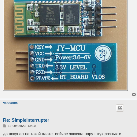
Vahita095
Re: SimpleInterrupter
P
19 Oct 2023, 13:10
o
s
да покупал на такой плате. сейчас заказал пару штук разных с
t