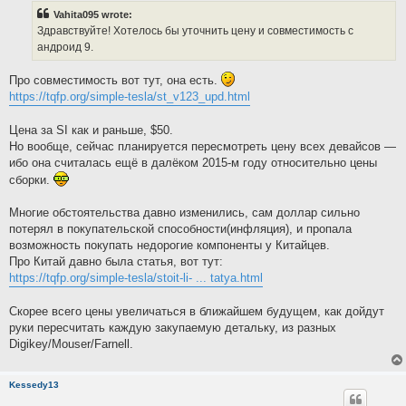
t
Vahita095 wrote:
Здравствуйте! Хотелось бы уточнить цену и совместимость с
андроид 9.
Про совместимость вот тут, она есть.
https://tqfp.org/simple-tesla/st_v123_upd.html
Цена за SI как и раньше, $50.
Но вообще, сейчас планируется пересмотреть цену всех девайсов —
ибо она считалась ещё в далёком 2015-м году относительно цены
сборки.
Многие обстоятельства давно изменились, сам доллар сильно
потерял в покупательской способности(инфляция), и пропала
возможность покупать недорогие компоненты у Китайцев.
Про Китай давно была статья, вот тут:
https://tqfp.org/simple-tesla/stoit-li- ... tatya.html
Скорее всего цены увеличаться в ближайшем будущем, как дойдут
руки пересчитать каждую закупаемую детальку, из разных
Digikey/Mouser/Farnell.
Kessedy13