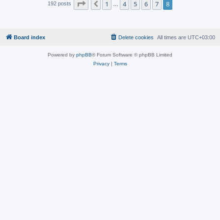
Page
8
of
8
1
4
5
6
7
8
Previous
192 posts
…
Board index
Delete cookies
All times are
UTC+03:00
Powered by
phpBB
® Forum Software © phpBB Limited
Privacy
|
Terms