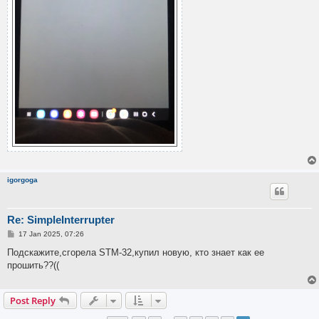
igorgoga
Re: SimpleInterrupter
P
17 Jan 2025, 07:26
o
s
Подскажите,сгорела STM-32,купил новую, кто знает как ее
t
прошить??((
Post Reply