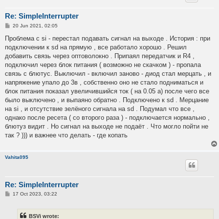
Re: SimpleInterrupter
P
20 Jun 2021, 02:05
o
s
Проблема с si - перестал подавать сигнал на выходе . История : при
t
подключении к sd на прямую , все работало хорошо . Решил
добавить связь через оптоволокно . Припаял передатчик и R4 ,
подключил через блок питания ( возможно не скачком ) - пропала
связь с блютус. Выключил - включил заново - диод стал мерцать , и
напряжение упало до 3в , собственно оно не стало подниматься и
блок питания показал увеличившийся ток ( на 0.05 а) после чего все
было выключено , и выпаяно обратно . Подключено к sd . Мерцание
на si , и отсутствие зелёного сигнала на sd . Подумал что все ,
однако после ресета ( со второго раза ) - подключается нормально ,
блютуз видит . Но сигнал на выходе не подаёт . Что могло пойти не
так ? ))) и важнее что делать - где копать
Vahita095
Re: SimpleInterrupter
P
17 Oct 2023, 03:22
o
s
t
BSVi wrote: