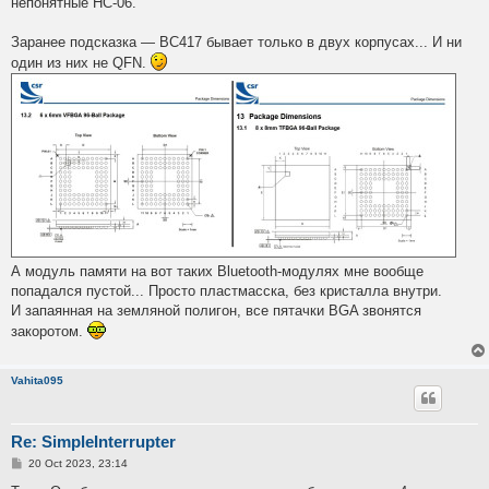
непонятные HC-06.
Заранее подсказка — BC417 бывает только в двух корпусах... И ни
один из них не QFN.
А модуль памяти на вот таких Bluetooth-модулях мне вообще
попадался пустой... Просто пластмасска, без кристалла внутри.
И запаянная на земляной полигон, все пятачки BGA звонятся
закоротом.
Vahita095
Re: SimpleInterrupter
P
20 Oct 2023, 23:14
o
s