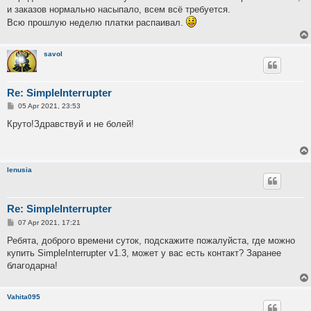
и заказов нормально насыпало, всем всё требуется.
Всю прошлую неделю платки распаивал.
savol
Re: SimpleInterrupter
P
05 Apr 2021, 23:53
o
s
Круто!Здравствуй и не болей!
t
lenusia
Re: SimpleInterrupter
P
07 Apr 2021, 17:21
o
s
Ребята, доброго времени суток, подскажите пожалуйста, где можно
t
купить SimpleInterrupter v1.3, может у вас есть контакт? Заранее
благодарна!
Vahita095