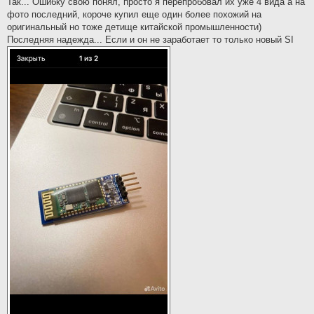
Так... Ошибку свою понял, просто я перепробовал их уже 4 вида а на
t
фото последний, короче купил еще один более похожий на
оригинальный но тоже детище китайской промышленности)
Последняя надежда... Если и он не заработает то только новый SI