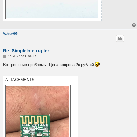
Vahita095
Re: SimpleInterrupter
P
15 Nov 2023, 09:45
o
s
Вот решение проблемы. Цена вопроса 2к рублей
t
ATTACHMENTS