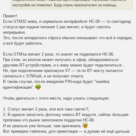
настройки не помогает. Буду очень признателен за помощь.
Привет!
Если STM32 жива, и нормально интерфейсит HC-06 — то светодиод
статуса при подаче питания 1 раз мигнет, и будет светить
непрерывно.
Это, после аппаратного сброса обычно показывает что всё в порядке,
и всё будет работать.
Если STM'ка мигает 2 раза, то значит не подвязался HC-06.
При этом, он вполне может излучать в эфир, обнаруживаться
другими BT-устройствами, и к нему можно будет подключиться...
Но, при подключении приложухи ST — та по BT мосту пытается
связаться с STM'кой, и не получает ответа.
В таком случае, после введения PIN-кода будет "ошибка
идентификации".
Чтобы двигаться с этого места, надо узнать следующее:
1. Статус мигает 2 раза, или всё таки светит?;
2. В идеале запостить фоточку нового BT модуля, сейчас большая
проблема что рынок заполонили подделки HC-06.
И их реально уже больше, чем оригинала.
Вот примерно табличка, для ориентации — и думаю её ещё дальше