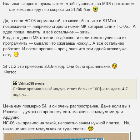
Большая скорость нужна затем, чтобы успевать за MIDI-протоколом
— там команды идут со скоростью 31250 бод.
Да, а если HC-06 нормальный, то может быть что и STM'ка
повреждена — например сгорели ножки МК которые шли к HC-06... А
ядро проца, память, и всё остальное — живы.
Когда-то давно МК стоили не дёшево, и если только учишься их
программить — бывало что сжигаешь ножку... А всё остальнео
работает. И после прогаешь проц, зная что там одной ножки уже
нету.
SI v1.2 это примерно 2016-й год. Они были красненькие.
Фото:
Vahita095 wrote:
Сейчас оригинальный модуль стоит больше 100$ и то ждать 4-7
недель…
Цена ему примерно $4, и он очень распространен. Даже если вы в
России — думаю по прежнему есть магазины с модулями для
Ардуино.
HC-06 как правило на такой, непонятно зачем нужной платке... Но,
никто не мешает модульчик от туда спаять.