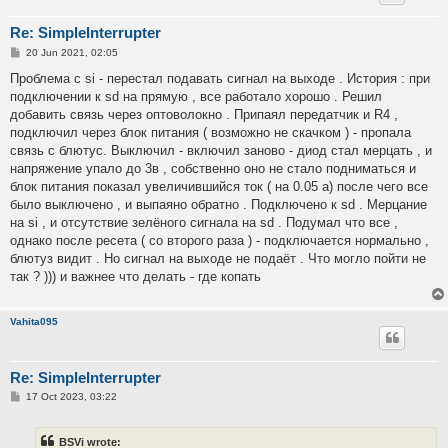
Re: SimpleInterrupter
P
20 Jun 2021, 02:05
o
s
Проблема с si - перестал подавать сигнал на выходе . История : при
t
подключении к sd на прямую , все работало хорошо . Решил
добавить связь через оптоволокно . Припаял передатчик и R4 ,
подключил через блок питания ( возможно не скачком ) - пропала
связь с блютус. Выключил - включил заново - диод стал мерцать , и
напряжение упало до 3в , собственно оно не стало подниматься и
блок питания показал увеличившийся ток ( на 0.05 а) после чего все
было выключено , и выпаяно обратно . Подключено к sd . Мерцание
на si , и отсутствие зелёного сигнала на sd . Подумал что все ,
однако после ресета ( со второго раза ) - подключается нормально ,
блютуз видит . Но сигнал на выходе не подаёт . Что могло пойти не
так ? ))) и важнее что делать - где копать
Vahita095
Re: SimpleInterrupter
P
17 Oct 2023, 03:22
o
s
t
BSVi wrote: