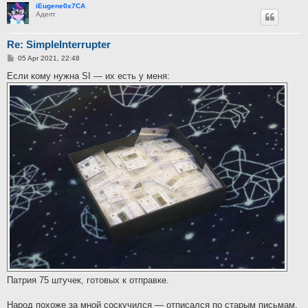
iEugene0x7CA
Адепт
Re: SimpleInterrupter
P
05 Apr 2021, 22:48
o
s
Если кому нужна SI — их есть у меня:
t
Патрия 75 штучек, готовых к отправке.
Народ похоже за мной соскучился — отписался по старым письмам,