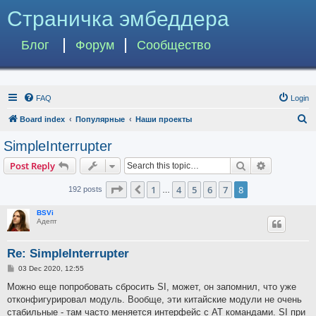
Страничка эмбеддера
Блог
Форум
Сообщество
FAQ
Login
S
Board index
Популярные
Наши проекты
e
SimpleInterrupter
a
Search
Advanced s
Post Reply
r
c
Page
8
of
8
1
4
5
6
7
8
Previous
192 posts
…
h
BSVi
Адепт
Re: SimpleInterrupter
P
03 Dec 2020, 12:55
o
s
Можно еще попробовать сбросить SI, может, он запомнил, что уже
t
отконфигурировал модуль. Вообще, эти китайские модули не очень
стабильные - там часто меняется интерфейс с AT командами. SI при