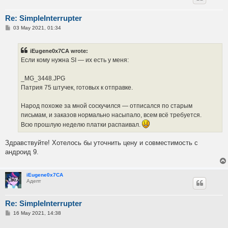
Re: SimpleInterrupter
P
03 May 2021, 01:34
o
s
t
iEugene0x7CA wrote:
Если кому нужна SI — их есть у меня:
_MG_3448.JPG
Патрия 75 штучек, готовых к отправке.
Народ похоже за мной соскучился — отписался по старым
письмам, и заказов нормально насыпало, всем всё требуется.
Всю прошлую неделю платки распаивал.
Здравствуйте! Хотелось бы уточнить цену и совместимость с
андроид 9.
iEugene0x7CA
Адепт
Re: SimpleInterrupter
P
16 May 2021, 14:38
o
s