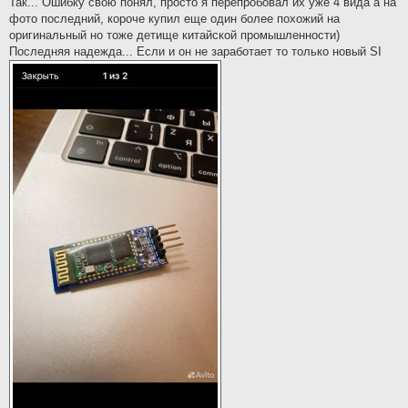
Так... Ошибку свою понял, просто я перепробовал их уже 4 вида а на
t
фото последний, короче купил еще один более похожий на
оригинальный но тоже детище китайской промышленности)
Последняя надежда... Если и он не заработает то только новый SI