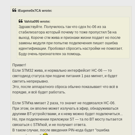
o
s
t
iEugene0x7CA wrote:
Vahita095 wrote:
Здравствуйте. Получилось так что сдох hc-06 из за
стабилизатора который почему то тоже пропустил 5в на
выход. Короче стм жива и признаки жизни подает но после
замены модуля при попытке подключения пишет ошибка
идентификации. Пробовал сбросить настройки не помогает.
Буду очень признателен за помощь.
Привет!
Если STM32 жива, и нормально интерфейсит HC-06 — то
светодиод статуса при подаче питания 1 раз мигнет, и будет
светить непрерывно.
Это, после аппаратного сброса обычно показывает что всё в
порядке, и всё будет работать.
Если STM'ка мигает 2 раза, то значит не подвязался HC-06.
При этом, он вполне может излучать в эфир, обнаруживаться
другими BT-устройствами, и к нему можно будет подключиться...
Но, при подключении приложухи ST — та по BT мосту пытается
связаться с STM'кой, и не получает ответа.
В таком случае, после введения PIN-кода будет "ошибка