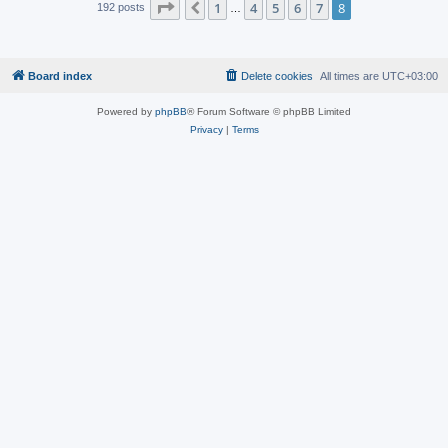
Page
8
of
8
1
4
5
6
7
8
Previous
192 posts
…
Board index
Delete cookies
All times are
UTC+03:00
Powered by
phpBB
® Forum Software © phpBB Limited
Privacy
|
Terms