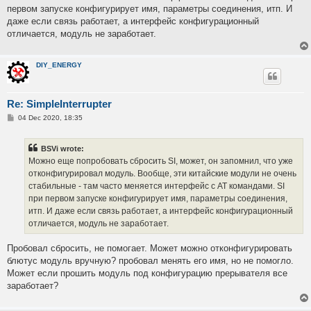
первом запуске конфигурирует имя, параметры соединения, итп. И
даже если связь работает, а интерфейс конфигурационный
отличается, модуль не заработает.
DIY_ENERGY
Re: SimpleInterrupter
P
04 Dec 2020, 18:35
o
s
t
BSVi wrote:
Можно еще попробовать сбросить SI, может, он запомнил, что уже
отконфигурировал модуль. Вообще, эти китайские модули не очень
стабильные - там часто меняется интерфейс с AT командами. SI
при первом запуске конфигурирует имя, параметры соединения,
итп. И даже если связь работает, а интерфейс конфигурационный
отличается, модуль не заработает.
Пробовал сбросить, не помогает. Может можно отконфигурировать
блютус модуль вручную? пробовал менять его имя, но не помогло.
Может если прошить модуль под конфигурацию прерывателя все
заработает?