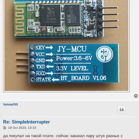
Vahita095
Re: SimpleInterrupter
P
19 Oct 2023, 13:10
o
s
да покупал на такой плате. сейчас заказал пару штук разных с
t