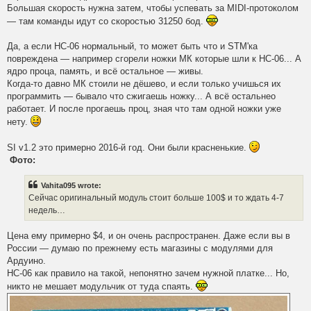
Большая скорость нужна затем, чтобы успевать за MIDI-протоколом
— там команды идут со скоростью 31250 бод.
Да, а если HC-06 нормальный, то может быть что и STM'ка
повреждена — например сгорели ножки МК которые шли к HC-06... А
ядро проца, память, и всё остальное — живы.
Когда-то давно МК стоили не дёшево, и если только учишься их
программить — бывало что сжигаешь ножку... А всё остальнео
работает. И после прогаешь проц, зная что там одной ножки уже
нету.
SI v1.2 это примерно 2016-й год. Они были красненькие.
Фото:
Vahita095 wrote:
Сейчас оригинальный модуль стоит больше 100$ и то ждать 4-7
недель…
Цена ему примерно $4, и он очень распространен. Даже если вы в
России — думаю по прежнему есть магазины с модулями для
Ардуино.
HC-06 как правило на такой, непонятно зачем нужной платке... Но,
никто не мешает модульчик от туда спаять.