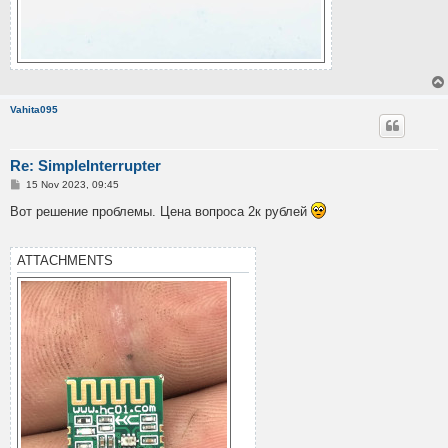
Vahita095
Re: SimpleInterrupter
P
15 Nov 2023, 09:45
o
s
Вот решение проблемы. Цена вопроса 2к рублей
t
ATTACHMENTS