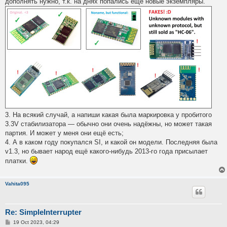
дополнять нужно, т.к. на днях попались ещё новые экземпляры.
3. На всякий случай, а напиши какая была маркировка у пробитого
3.3V стабилизатора — обычно они очень надёжны, но может такая
партия. И может у меня они ещё есть;
4. А в каком году покупался SI, и какой он модели. Последняя была
v1.3, но бывает народ ещё какого-нибудь 2013-го года присылает
платки.
Vahita095
Re: SimpleInterrupter
P
19 Oct 2023, 04:29