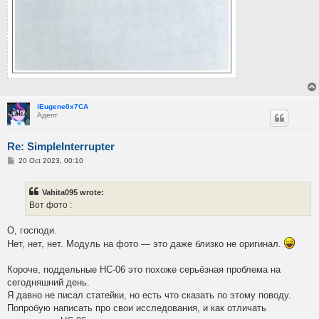
iEugene0x7CA
Адепт
Re: SimpleInterrupter
P
20 Oct 2023, 00:10
o
s
t
Vahita095 wrote:
Вот фото :
О, господи.
Нет, нет, нет. Модуль на фото — это даже близко не оригинал.
Короче, поддельные HC-06 это похоже серьёзная проблема на
сегодняшний день.
Я давно не писал статейки, но есть что сказать по этому поводу.
Попробую написать про свои исследования, и как отличать