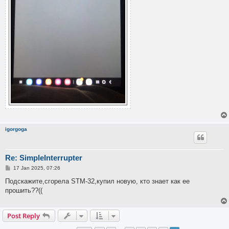
igorgoga
Re: SimpleInterrupter
P
17 Jan 2025, 07:26
o
s
Подскажите,сгорела STM-32,купил новую, кто знает как ее
t
прошить??((
Post Reply