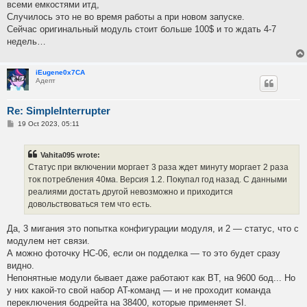
всеми емкостями итд,
Случилось это не во время работы а при новом запуске.
Сейчас оригинальный модуль стоит больше 100$ и то ждать 4-7
недель…
iEugene0x7CA
Адепт
Re: SimpleInterrupter
P
19 Oct 2023, 05:11
o
s
t
Vahita095 wrote:
Статус при включении моргает 3 раза ждет минуту моргает 2 раза
ток потребления 40ма. Версия 1.2. Покупал год назад. С данными
реалиями достать другой невозможно и приходится
довольствоваться тем что есть.
Да, 3 мигания это попытка конфигурации модуля, и 2 — статус, что с
модулем нет связи.
А можно фоточку HC-06, если он подделка — то это будет сразу
видно.
Непонятные модули бывает даже работают как BT, на 9600 бод... Но
у них какой-то свой набор AT-команд — и не проходит команда
переключения бодрейта на 38400, которые применяет SI.