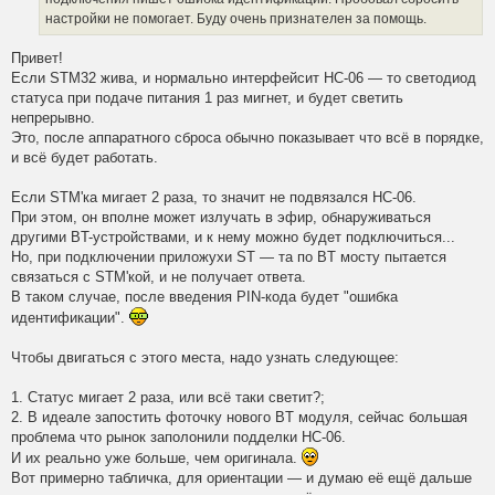
настройки не помогает. Буду очень признателен за помощь.
Привет!
Если STM32 жива, и нормально интерфейсит HC-06 — то светодиод
статуса при подаче питания 1 раз мигнет, и будет светить
непрерывно.
Это, после аппаратного сброса обычно показывает что всё в порядке,
и всё будет работать.
Если STM'ка мигает 2 раза, то значит не подвязался HC-06.
При этом, он вполне может излучать в эфир, обнаруживаться
другими BT-устройствами, и к нему можно будет подключиться...
Но, при подключении приложухи ST — та по BT мосту пытается
связаться с STM'кой, и не получает ответа.
В таком случае, после введения PIN-кода будет "ошибка
идентификации".
Чтобы двигаться с этого места, надо узнать следующее:
1. Статус мигает 2 раза, или всё таки светит?;
2. В идеале запостить фоточку нового BT модуля, сейчас большая
проблема что рынок заполонили подделки HC-06.
И их реально уже больше, чем оригинала.
Вот примерно табличка, для ориентации — и думаю её ещё дальше