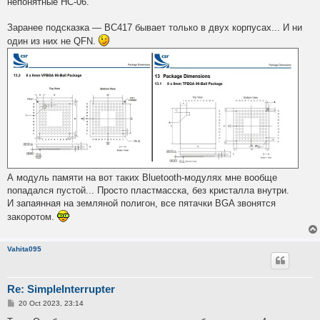
непонятные HC-06.
Заранее подсказка — BC417 бывает только в двух корпусах... И ни
один из них не QFN.
А модуль памяти на вот таких Bluetooth-модулях мне вообще
попадался пустой... Просто пластмасска, без кристалла внутри.
И запаянная на земляной полигон, все пятачки BGA звонятся
закоротом.
Vahita095
Re: SimpleInterrupter
P
20 Oct 2023, 23:14
o
s