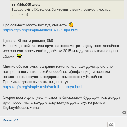
t
Vahita095 wrote:
Здравствуйте! Хотелось бы уточнить цену и совместимость с
андроид 9.
Про совместимость вот тут, она есть.
https://tqfp.org/simple-tesla/st_v123_upd.html
Цена за SI как и раньше, $50.
Но вообще, сейчас планируется пересмотреть цену всех девайсов —
ибо она считалась ещё в далёком 2015-м году относительно цены
сборки.
Многие обстоятельства давно изменились, сам доллар сильно
потерял в покупательской способности(инфляция), и пропала
возможность покупать недорогие компоненты у Китайцев.
Про Китай давно была статья, вот тут:
https://tqfp.org/simple-tesla/stoit-li- ... tatya.html
Скорее всего цены увеличаться в ближайшем будущем, как дойдут
руки пересчитать каждую закупаемую детальку, из разных
Digikey/Mouser/Farnell.
Kessedy13