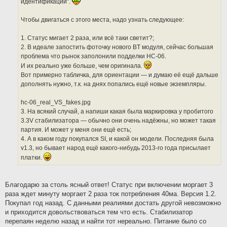
идентификации".
Чтобы двигаться с этого места, надо узнать следующее:
1. Статус мигает 2 раза, или всё таки светит?;
2. В идеале запостить фоточку нового BT модуля, сейчас большая
проблема что рынок заполонили подделки HC-06.
И их реально уже больше, чем оригинала.
Вот примерно табличка, для ориентации — и думаю её ещё дальше
дополнять нужно, т.к. на днях попались ещё новые экземпляры.
hc-06_real_VS_fakes.jpg
3. На всякий случай, а напиши какая была маркировка у пробитого
3.3V стабилизатора — обычно они очень надёжны, но может такая
партия. И может у меня они ещё есть;
4. А в каком году покупался SI, и какой он модели. Последняя была
v1.3, но бывает народ ещё какого-нибудь 2013-го года присылает
платки.
Благодарю за столь ясный ответ! Статус при включении моргает 3
раза ждет минуту моргает 2 раза ток потребления 40ма. Версия 1.2.
Покупал год назад. С данными реалиями достать другой невозможно
и приходится довольствоваться тем что есть. Стабилизатор
перепаян неделю назад и найти тот нереально. Питание было со