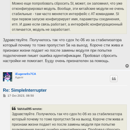
Можно еще попробовать сбросить SI, может, он запомнил, что уже
отконфигурировал модуль. Вообще, эти китайские модули не очень
стабильные - там часто меняется интерфейс с AT командами. SI
при первом запуске конфигурирует имя, параметры соединения,
итп. И даже если связь работает, а интерфейс конфигурационный
отличается, модуль не заработает.
Здравствуйте. Получилось так что сдох hc-06 из за стабилизатора
который почему то тоже пропустил 5в на выход. Короче стм жива и
признаки жизни подает но после замены модуля при попытке
подключения пишет ошибка идентификации. Пробовал сбросить
настройки не помогает. Буду очень признателен за помощь.
iEugene0x7CA
Адепт
Re: SimpleInterrupter
P
17 Oct 2023, 08:50
o
s
t
Vahita095 wrote:
Здравствуйте. Получилось так что сдох hc-06 из за стабилизатора
который почему то тоже пропустил 5в на выход. Короче стм жива и
признаки жизни подает но после замены модуля при попытке
подключения пишет ошибка идентификации. Пробовал сбросить