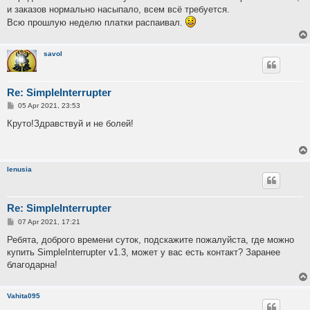
и заказов нормально насыпало, всем всё требуется.
Всю прошлую неделю платки распаивал.
savol
Re: SimpleInterrupter
P
05 Apr 2021, 23:53
o
s
Круто!Здравствуй и не болей!
t
lenusia
Re: SimpleInterrupter
P
07 Apr 2021, 17:21
o
s
Ребята, доброго времени суток, подскажите пожалуйста, где можно
t
купить SimpleInterrupter v1.3, может у вас есть контакт? Заранее
благодарна!
Vahita095