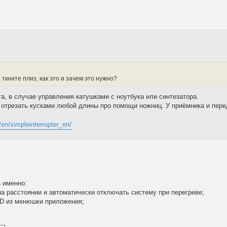
ткните плиз, как это и зачем это нужно?
а, в случае управления катушками с ноутбука или синтезатора.
 отрезать кусками любой длины про помощи ножниц. У приёмника и перед
u/en/simpleinterrupter_en/
а именно:
а расстоянии и автоматически отключать систему при перегреве;
CD из менюшки приложения;