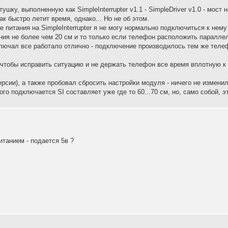
ушку, выполненную как SimpleInterrupter v1.1 - SimpleDriver v1.0 - мост
ак быстро летит время, однако... Но не об этом.
 питания на SimpleInterrupter я не могу нормально подключиться к нем
ния не более чем 20 см и то только если телефон расположить паралле
 включал все работало отлично - подключение производилось тем же теле
 чтобы исправить ситуацию и не держать телефон все время вплотную к 
сии), а также пробовал сбросить настройки модуля - ничего не изменил
го подключается SI составляет уже где то 60...70 см, но, само собой, э
итанием - подается 5в ?