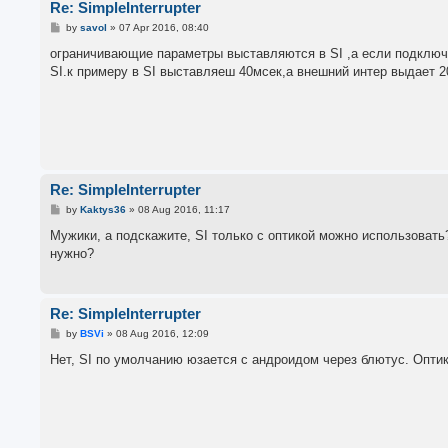
Re: SimpleInterrupter
P
by
savol
»
07 Apr 2016, 08:40
o
s
ограничивающие параметры выставляются в SI ,а если подключ
t
SI.к примеру в SI выставляеш 40мсек,а внешний интер выдает 2
Re: SimpleInterrupter
P
by
Kaktys36
»
08 Aug 2016, 11:17
o
s
Мужики, а подскажите, SI только с оптикой можно использовать?
t
нужно?
Re: SimpleInterrupter
P
by
BSVi
»
08 Aug 2016, 12:09
o
s
Нет, SI по умолчанию юзается с андроидом через блютус. Оптик
t