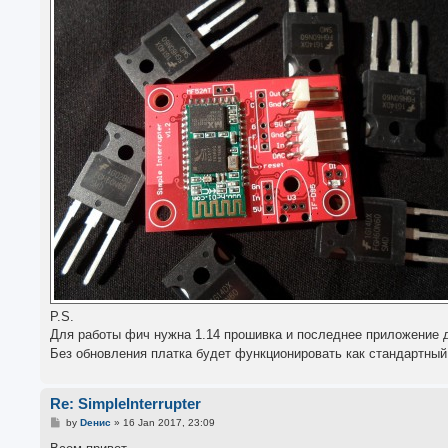
P.S.
Для работы фич нужна 1.14 прошивка и последнее приложение д
Без обновления платка будет функционировать как стандартный 
Re: SimpleInterrupter
P
by
Dенис
»
16 Jan 2017, 23:09
o
s