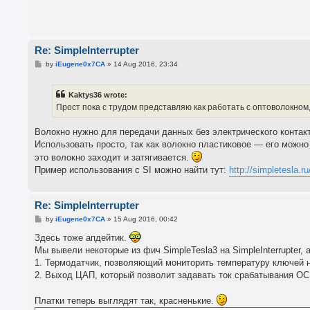
Re: SimpleInterrupter
P
by
iEugene0x7CA
»
14 Aug 2016, 23:34
o
s
t
Kaktys36 wrote:
Прост пока с трудом представляю как работать с оптоволокном, 
Волокно нужно для передачи данных без электрического контакт
Использовать просто, так как волокно пластиковое — его можно
это волокно заходит и затягивается.
Пример использования с SI можно найти тут:
http://simpletesla.r
Re: SimpleInterrupter
P
by
iEugene0x7CA
»
15 Aug 2016, 00:42
o
s
Здесь тоже апдейтик.
t
Мы вывели некоторые из фич SimpleTesla3 на SimpleInterrupter, 
1. Термодатчик, позволяющий мониторить температуру ключей н
2. Выход ЦАП, который позволит задавать ток срабатывания O
Платки теперь выглядят так, красненькие.