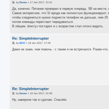
P
by
Dенис
»
17 Jan 2017, 21:01
o
s
Да, конечно. Питание проверил в первую очередь. 5В на месте, к
t
Самое интересное, что SI вроде как полностью функционирует, 
чтобы соединиться нужно поднести телефон не дальше, чем 20 
потом команды перестают передаваться.
В общем, блютуз постарел и с возрастом стал плохо видеть..
Re: SimpleInterrupter
P
by
BSVi
»
18 Jan 2017, 17:29
o
s
Даже не знаю, чем помочь - с таким я не встречался. Разве-что
t
Re: SimpleInterrupter
P
by
Dенис
»
19 Jan 2017, 01:00
o
s
Ну, наверное так и сделаю. Спасибо.
t