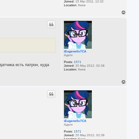
Joined:
15 Mar 2011, 12:32
Location:
Киев
T
o
p
iEugene0x7CA
Адепт
Posts:
1571
атчика есть патрон, куда
Joined:
20 May 2012, 02:38
Location:
Киев
T
o
p
iEugene0x7CA
Адепт
Posts:
1571
Joined:
20 May 2012, 02:38
Location:
Киев