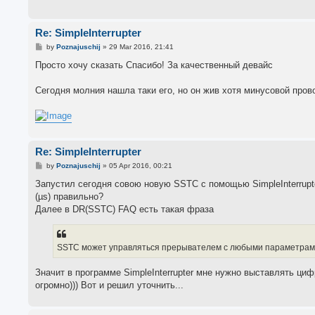
Re: SimpleInterrupter
P
by
Poznajuschij
»
29 Mar 2016, 21:41
o
s
Просто хочу сказать Спасибо! За качественный девайс
t
Сегодня молния нашла таки его, но он жив хотя минусовой пров
Re: SimpleInterrupter
P
by
Poznajuschij
»
05 Apr 2016, 00:21
o
s
Запустил сегодня совою новую SSTC с помощью SimpleInterrupte
t
(µs) правильно?
Далее в DR(SSTC) FAQ есть такая фраза
SSTC может управляться прерывателем с любыми параметрами.
Значит в программе SimpleInterrupter мне нужно выставлять ци
огромно))) Вот и решил уточнить...