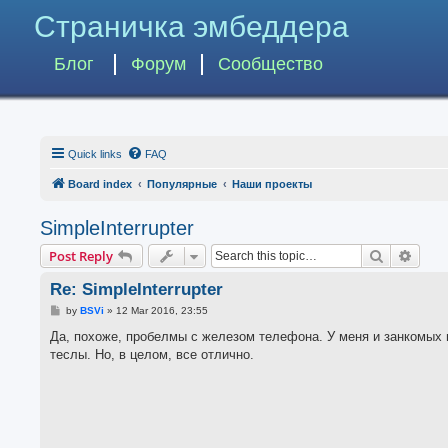
Страничка эмбеддера
Блог
Форум
Сообщество
Quick links
FAQ
Board index
Популярные
Наши проекты
SimpleInterrupter
Search
Advan
Post Reply
Re: SimpleInterrupter
P
by
BSVi
»
12 Mar 2016, 23:55
o
s
Да, похоже, пробелмы с железом телефона. У меня и занкомых н
t
теслы. Но, в целом, все отлично.