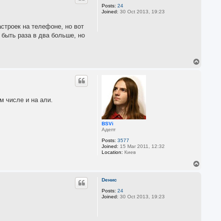
Posts:
24
Joined:
30 Oct 2013, 19:23
строек на телефоне, но вот
быть раза в два больше, но
T
o
p
м числе и на али.
BSVi
Адепт
Posts:
3577
Joined:
15 Mar 2011, 12:32
Location:
Киев
T
o
p
Dенис
Posts:
24
Joined:
30 Oct 2013, 19:23