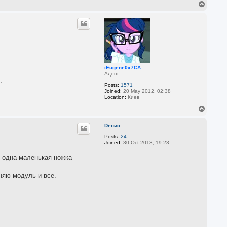
T
o
p
iEugene0x7CA
Адепт
.
Posts:
1571
Joined:
20 May 2012, 02:38
Location:
Киев
T
o
p
Dенис
Posts:
24
Joined:
30 Oct 2013, 19:23
и одна маленькая ножка
еняю модуль и все.