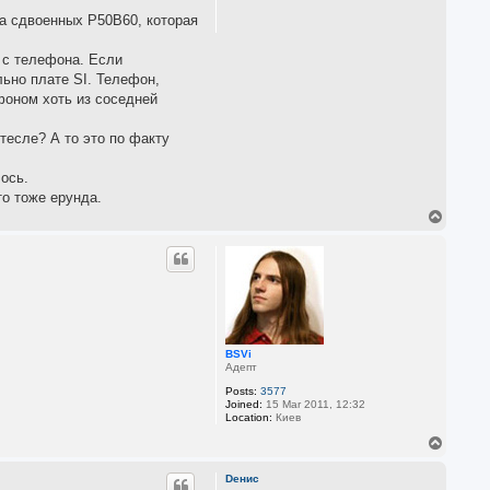
 на сдвоенных P50B60, которая
у с телефона. Если
льно плате SI. Телефон,
фоном хоть из соседней
тесле? А то это по факту
ось.
то тоже ерунда.
T
o
p
BSVi
Адепт
Posts:
3577
Joined:
15 Mar 2011, 12:32
Location:
Киев
T
o
p
Dенис