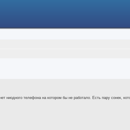
ced search
ет ниодного телефона на котором бы не работало. Есть пару сонек, кот