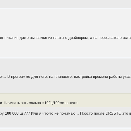
од питания даже выпаялся из платы с драйвером, а на прерывателе оста
r... В программе для него, на планшете, настройка времени работы указ
 Начинать оптимально с 10Гц/100мс накачки.
фру
100 000
µs??? Или я что-то не понимаю... Просто после DRSSTС это 