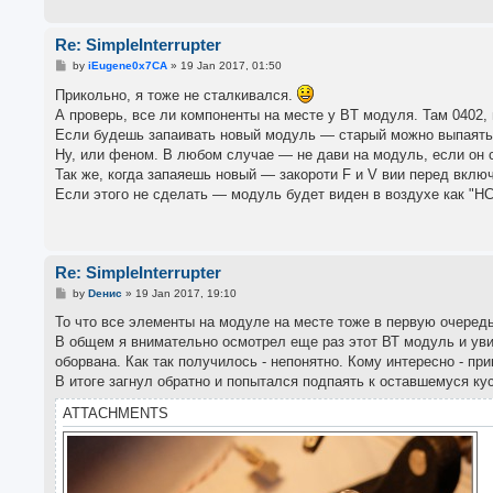
Re: SimpleInterrupter
P
by
iEugene0x7CA
»
19 Jan 2017, 01:50
o
s
Прикольно, я тоже не сталкивался.
t
А проверь, все ли компоненты на месте у BT модуля. Там 0402, 
Если будешь запаивать новый модуль — старый можно выпаять 
Ну, или феном. В любом случае — не дави на модуль, если он с
Так же, когда запаяешь новый — закороти F и V вии перед вклю
Если этого не сделать — модуль будет виден в воздухе как "HC-0
Re: SimpleInterrupter
P
by
Dенис
»
19 Jan 2017, 19:10
o
s
То что все элементы на модуле на месте тоже в первую очередь 
t
В общем я внимательно осмотрел еще раз этот ВТ модуль и уви
оборвана. Как так получилось - непонятно. Кому интересно - пр
В итоге загнул обратно и попытался подпаять к оставшемуся кус
ATTACHMENTS