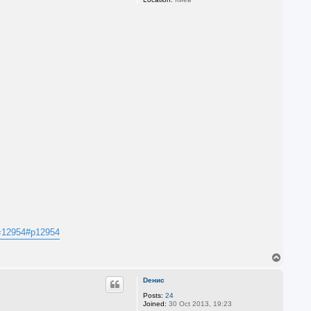
?p=12954#p12954
T
o
p
Dенис
Posts:
24
Joined:
30 Oct 2013, 19:23