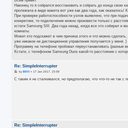
Всем привет.
t
Наконец то я собрался восстановить и собрать до конца свою кат
пролежала в виде макета вот уже как два года, как оказалось! К
При проверке работоспособности узлов выявлено, что при подаче
конкретнее, то подключение можно произвести только с расстоя
кстати Samsung SIII. Два года назад, когда все это собирал и
комнаты.
Может кто подскажет в чем причина этого и что можно сделать,
уже никакое не дистанционное управление получается у меня. )
Программу на телефоне пробовал переустанавливать (разные вер
Кстати, с телефоном Samsung Duos какой-то расстояние с которо
Re: SimpleInterrupter
P
by
BSVi
»
17 Jan 2017, 15:09
o
s
С таким я не сталкивался, но предполагаю, что что-то не так с п
t
Re: SimpleInterrupter