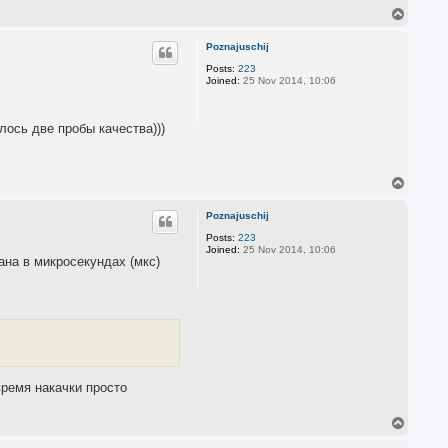
T
o
p
Poznajuschij
Posts:
223
Joined:
25 Nov 2014, 10:06
лось две пробы качества)))
T
o
p
Poznajuschij
Posts:
223
Joined:
25 Nov 2014, 10:06
ана в микросекундах (мкс)
время накачки просто
T
o