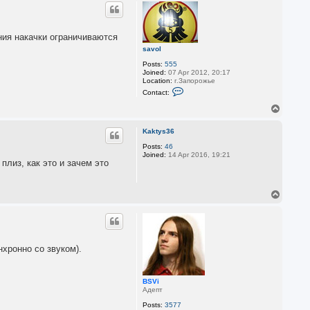
p
ния накачки ограничиваются
savol
Posts:
555
Joined:
07 Apr 2012, 20:17
Location:
г.Запорожье
C
Contact:
o
n
T
t
o
a
p
c
Kaktys36
t
Posts:
46
s
Joined:
14 Apr 2016, 19:21
a
плиз, как это и зачем это
v
o
l
T
o
p
хронно со звуком).
BSVi
Адепт
Posts:
3577