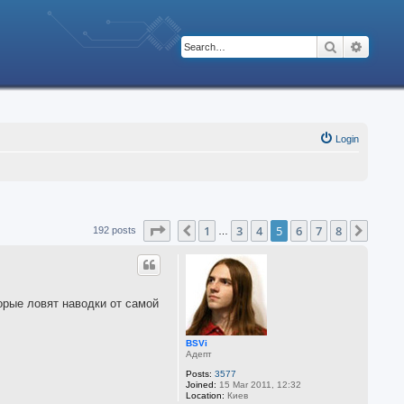
Search
Advanc
Login
Page
5
of
8
1
3
4
5
6
7
8
Previous
Next
192 posts
…
орые ловят наводки от самой
BSVi
Адепт
Posts:
3577
Joined:
15 Mar 2011, 12:32
Location:
Киев