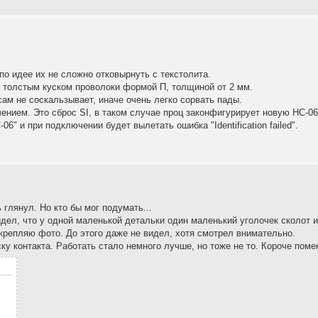
по идее их не сложно отковырнуть с текстолита.
толстым куском проволоки формой П, толщиной от 2 мм.
ам не соскальзывает, иначе очень легко сорвать пады.
чением. Это сброс SI, в таком случае проц законфигурирует новую HC-06
6" и при подключении будет вылетать ошибка "Identification failed".
глянул. Но кто бы мог подумать...
дел, что у одной маленькой детальки один маленький уголочек сколот 
икрепляю фото. До этого даже не видел, хотя смотрел внимательно.
ку контакта. Работать стало немного лучше, но тоже не то. Короче пом