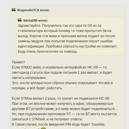
o
s
t
iEugene0x7CA wrote:
Vahita095 wrote:
Здравствуйте. Получилось так что сдох hc-06 из за
стабилизатора который почему то тоже пропустил 5в на
выход. Короче стм жива и признаки жизни подает но после
замены модуля при попытке подключения пишет ошибка
идентификации. Пробовал сбросить настройки не помогает.
Буду очень признателен за помощь.
Привет!
Если STM32 жива, и нормально интерфейсит HC-06 — то
светодиод статуса при подаче питания 1 раз мигнет, и будет
светить непрерывно.
Это, после аппаратного сброса обычно показывает что всё в
порядке, и всё будет работать.
Если STM'ка мигает 2 раза, то значит не подвязался HC-06.
При этом, он вполне может излучать в эфир, обнаруживаться
другими BT-устройствами, и к нему можно будет подключиться...
Но, при подключении приложухи ST — та по BT мосту пытается
связаться с STM'кой, и не получает ответа.
В таком случае, после введения PIN-кода будет "ошибка