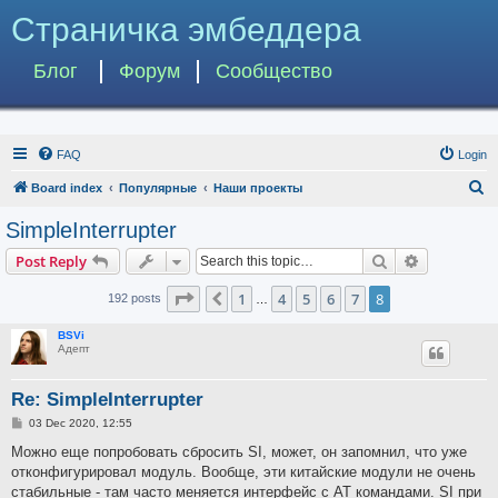
Страничка эмбеддера
Блог
Форум
Сообщество
FAQ
Login
S
Board index
Популярные
Наши проекты
e
SimpleInterrupter
a
Search
Advanced s
Post Reply
r
c
Page
8
of
8
1
4
5
6
7
8
Previous
192 posts
…
h
BSVi
Адепт
Re: SimpleInterrupter
P
03 Dec 2020, 12:55
o
s
Можно еще попробовать сбросить SI, может, он запомнил, что уже
t
отконфигурировал модуль. Вообще, эти китайские модули не очень
стабильные - там часто меняется интерфейс с AT командами. SI при