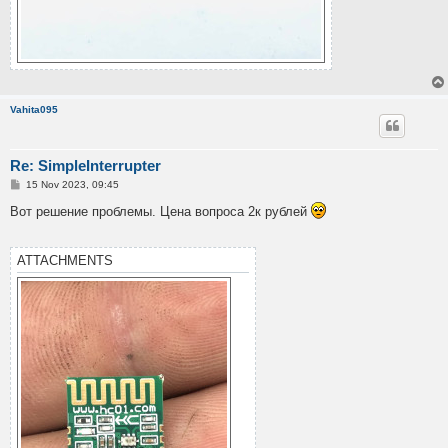
Vahita095
Re: SimpleInterrupter
P
15 Nov 2023, 09:45
o
s
Вот решение проблемы. Цена вопроса 2к рублей
t
ATTACHMENTS