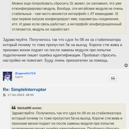
Можно еще попробовать сбросить SI, может, он запомнил, что уже
отконфигурировал модуль. Вообще, эти китайские модули не очень
стабильные - там часто меняется интерфейс с AT командами. SI
при первом запуске конфигурирует имя, параметры соединения,
итп. И даже если связь работает, а интерфейс конфигурационный
отличается, модуль не заработает.
Здравствуйте. Получилось так что сдох hc-06 из за стабилизатора
который почему то тоже пропустил 5в на выход. Короче стм жива и
признаки жизни подает но после замены модуля при попытке
подключения пишет ошибка идентификации. Пробовал сбросить
настройки не помогает. Буду очень признателен за помощь.
iEugene0x7CA
Адепт
Re: SimpleInterrupter
P
17 Oct 2023, 08:50
o
s
t
Vahita095 wrote:
Здравствуйте. Получилось так что сдох hc-06 из за стабилизатора
который почему то тоже пропустил 5в на выход. Короче стм жива и
признаки жизни подает но после замены модуля при попытке
подключения пишет ошибка идентификации. Пробовал сбросить