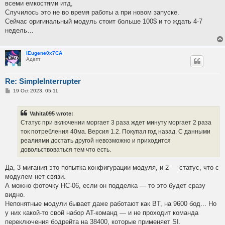
всеми емкостями итд,
Случилось это не во время работы а при новом запуске.
Сейчас оригинальный модуль стоит больше 100$ и то ждать 4-7
недель…
iEugene0x7CA
Адепт
Re: SimpleInterrupter
P
19 Oct 2023, 05:11
o
s
t
Vahita095 wrote:
Статус при включении моргает 3 раза ждет минуту моргает 2 раза
ток потребления 40ма. Версия 1.2. Покупал год назад. С данными
реалиями достать другой невозможно и приходится
довольствоваться тем что есть.
Да, 3 мигания это попытка конфигурации модуля, и 2 — статус, что с
модулем нет связи.
А можно фоточку HC-06, если он подделка — то это будет сразу
видно.
Непонятные модули бывает даже работают как BT, на 9600 бод... Но
у них какой-то свой набор AT-команд — и не проходит команда
переключения бодрейта на 38400, которые применяет SI.