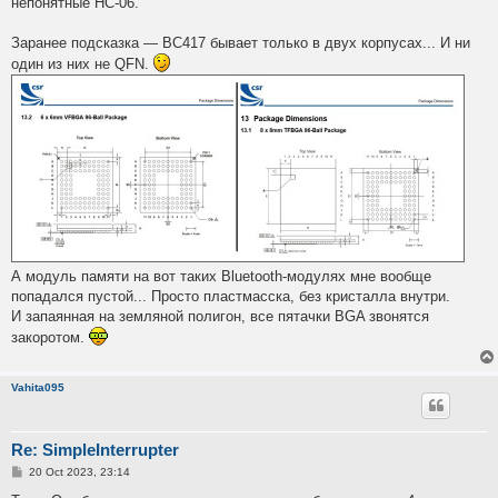
непонятные HC-06.
Заранее подсказка — BC417 бывает только в двух корпусах... И ни
один из них не QFN.
А модуль памяти на вот таких Bluetooth-модулях мне вообще
попадался пустой... Просто пластмасска, без кристалла внутри.
И запаянная на земляной полигон, все пятачки BGA звонятся
закоротом.
Vahita095
Re: SimpleInterrupter
P
20 Oct 2023, 23:14
o
s