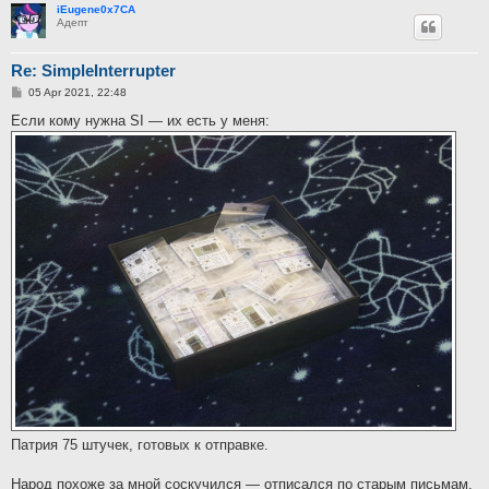
iEugene0x7CA
Адепт
Re: SimpleInterrupter
P
05 Apr 2021, 22:48
o
s
Если кому нужна SI — их есть у меня:
t
Патрия 75 штучек, готовых к отправке.
Народ похоже за мной соскучился — отписался по старым письмам,