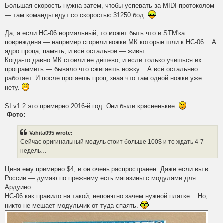
Большая скорость нужна затем, чтобы успевать за MIDI-протоколом
— там команды идут со скоростью 31250 бод.
Да, а если HC-06 нормальный, то может быть что и STM'ка
повреждена — например сгорели ножки МК которые шли к HC-06... А
ядро проца, память, и всё остальное — живы.
Когда-то давно МК стоили не дёшево, и если только учишься их
программить — бывало что сжигаешь ножку... А всё остальнео
работает. И после прогаешь проц, зная что там одной ножки уже
нету.
SI v1.2 это примерно 2016-й год. Они были красненькие.
Фото:
Vahita095 wrote:
Сейчас оригинальный модуль стоит больше 100$ и то ждать 4-7
недель…
Цена ему примерно $4, и он очень распространен. Даже если вы в
России — думаю по прежнему есть магазины с модулями для
Ардуино.
HC-06 как правило на такой, непонятно зачем нужной платке... Но,
никто не мешает модульчик от туда спаять.