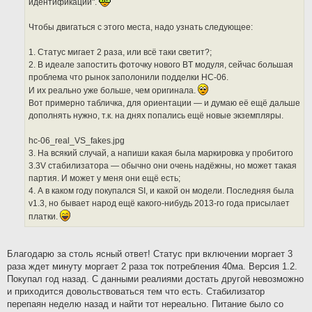
идентификации".
Чтобы двигаться с этого места, надо узнать следующее:
1. Статус мигает 2 раза, или всё таки светит?;
2. В идеале запостить фоточку нового BT модуля, сейчас большая
проблема что рынок заполонили подделки HC-06.
И их реально уже больше, чем оригинала.
Вот примерно табличка, для ориентации — и думаю её ещё дальше
дополнять нужно, т.к. на днях попались ещё новые экземпляры.
hc-06_real_VS_fakes.jpg
3. На всякий случай, а напиши какая была маркировка у пробитого
3.3V стабилизатора — обычно они очень надёжны, но может такая
партия. И может у меня они ещё есть;
4. А в каком году покупался SI, и какой он модели. Последняя была
v1.3, но бывает народ ещё какого-нибудь 2013-го года присылает
платки.
Благодарю за столь ясный ответ! Статус при включении моргает 3
раза ждет минуту моргает 2 раза ток потребления 40ма. Версия 1.2.
Покупал год назад. С данными реалиями достать другой невозможно
и приходится довольствоваться тем что есть. Стабилизатор
перепаян неделю назад и найти тот нереально. Питание было со