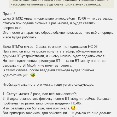
настройки не помогает. Буду очень признателен за помощь.
Привет!
Если STM32 жива, и нормально интерфейсит HC-06 — то светодиод
статуса при подаче питания 1 раз мигнет, и будет светить
непрерывно.
Это, после аппаратного сброса обычно показывает что всё в порядке,
и всё будет работать.
Если STM'ка мигает 2 раза, то значит не подвязался HC-06.
При этом, он вполне может излучать в эфир, обнаруживаться
другими BT-устройствами, и к нему можно будет подключиться...
Но, при подключении приложухи ST — та по BT мосту пытается
связаться с STM'кой, и не получает ответа.
В таком случае, после введения PIN-кода будет "ошибка
идентификации".
Чтобы двигаться с этого места, надо узнать следующее:
1. Статус мигает 2 раза, или всё таки светит?;
2. В идеале запостить фоточку нового BT модуля, сейчас большая
проблема что рынок заполонили подделки HC-06.
И их реально уже больше, чем оригинала.
Вот примерно табличка, для ориентации — и думаю её ещё дальше