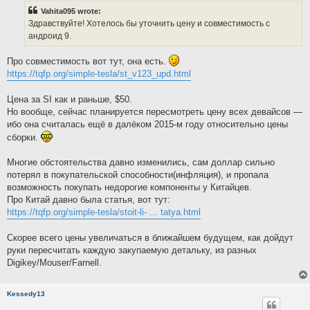
t
Vahita095 wrote:
Здравствуйте! Хотелось бы уточнить цену и совместимость с
андроид 9.
Про совместимость вот тут, она есть.
https://tqfp.org/simple-tesla/st_v123_upd.html
Цена за SI как и раньше, $50.
Но вообще, сейчас планируется пересмотреть цену всех девайсов —
ибо она считалась ещё в далёком 2015-м году относительно цены
сборки.
Многие обстоятельства давно изменились, сам доллар сильно
потерял в покупательской способности(инфляция), и пропала
возможность покупать недорогие компоненты у Китайцев.
Про Китай давно была статья, вот тут:
https://tqfp.org/simple-tesla/stoit-li- ... tatya.html
Скорее всего цены увеличаться в ближайшем будущем, как дойдут
руки пересчитать каждую закупаемую детальку, из разных
Digikey/Mouser/Farnell.
Kessedy13