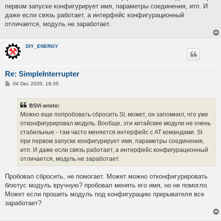
первом запуске конфигурирует имя, параметры соединения, итп. И
даже если связь работает, а интерфейс конфигурационный
отличается, модуль не заработает.
DIY_ENERGY
Re: SimpleInterrupter
P
04 Dec 2020, 18:35
o
s
t
BSVi wrote:
Можно еще попробовать сбросить SI, может, он запомнил, что уже
отконфигурировал модуль. Вообще, эти китайские модули не очень
стабильные - там часто меняется интерфейс с AT командами. SI
при первом запуске конфигурирует имя, параметры соединения,
итп. И даже если связь работает, а интерфейс конфигурационный
отличается, модуль не заработает.
Пробовал сбросить, не помогает. Может можно отконфигурировать
блютус модуль вручную? пробовал менять его имя, но не помогло.
Может если прошить модуль под конфигурацию прерывателя все
заработает?