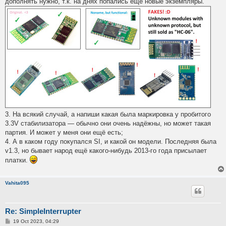
дополнять нужно, т.к. на днях попались ещё новые экземпляры.
3. На всякий случай, а напиши какая была маркировка у пробитого
3.3V стабилизатора — обычно они очень надёжны, но может такая
партия. И может у меня они ещё есть;
4. А в каком году покупался SI, и какой он модели. Последняя была
v1.3, но бывает народ ещё какого-нибудь 2013-го года присылает
платки.
Vahita095
Re: SimpleInterrupter
P
19 Oct 2023, 04:29