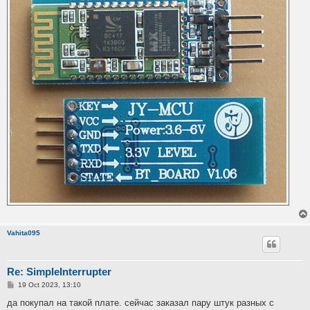
Vahita095
Re: SimpleInterrupter
P
19 Oct 2023, 13:10
o
s
да покупал на такой плате. сейчас заказал пару штук разных с
t