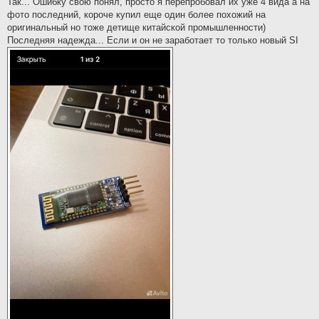
Так... Ошибку свою понял, просто я перепробовал их уже 4 вида а на
t
фото последний, короче купил еще один более похожий на
оригинальный но тоже детище китайской промышленности)
Последняя надежда... Если и он не заработает то только новый SI