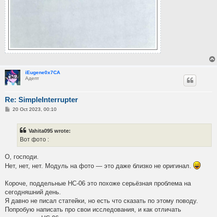
iEugene0x7CA
Адепт
Re: SimpleInterrupter
P
20 Oct 2023, 00:10
o
s
t
Vahita095 wrote:
Вот фото :
О, господи.
Нет, нет, нет. Модуль на фото — это даже близко не оригинал.
Короче, поддельные HC-06 это похоже серьёзная проблема на
сегодняшний день.
Я давно не писал статейки, но есть что сказать по этому поводу.
Попробую написать про свои исследования, и как отличать