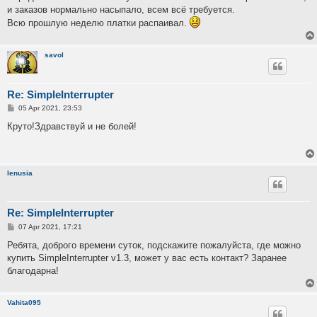
и заказов нормально насыпало, всем всё требуется.
Всю прошлую неделю платки распаивал.
savol
Re: SimpleInterrupter
P
05 Apr 2021, 23:53
o
s
Круто!Здравствуй и не болей!
t
lenusia
Re: SimpleInterrupter
P
07 Apr 2021, 17:21
o
s
Ребята, доброго времени суток, подскажите пожалуйста, где можно
t
купить SimpleInterrupter v1.3, может у вас есть контакт? Заранее
благодарна!
Vahita095