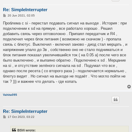
Re: SimpleInterrupter
P
20 Jun 2021, 02:05
o
s
Проблема с si - перестал подавать сигнал на выходе . История : при
t
подключении к sd на прямую , все работало хорошо . Решил
добавить связь через оптоволокно . Припаял передатчик и R4 ,
подключил через блок питания ( возможно не скачком ) - пропала
связь с блютус. Выключил - включил заново - диод стал мерцать , и
напряжение упало до 3в , собственно оно не стало подниматься и
блок питания показал увеличившийся ток ( на 0.05 а) после чего все
было выключено , и выпаяно обратно . Подключено к sd . Мерцание
на si , и отсутствие зелёного сигнала на sd . Подумал что все ,
однако после ресета ( со второго раза ) - подключается нормально ,
блютуз видит . Но сигнал на выходе не подаёт . Что могло пойти не
так ? ))) и важнее что делать - где копать
Vahita095
Re: SimpleInterrupter
P
17 Oct 2023, 03:22
o
s
t
BSVi wrote: