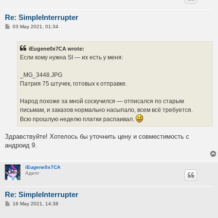
Re: SimpleInterrupter
P
03 May 2021, 01:34
o
s
t
iEugene0x7CA wrote:
Если кому нужна SI — их есть у меня:
_MG_3448.JPG
Патрия 75 штучек, готовых к отправке.
Народ похоже за мной соскучился — отписался по старым
письмам, и заказов нормально насыпало, всем всё требуется.
Всю прошлую неделю платки распаивал.
Здравствуйте! Хотелось бы уточнить цену и совместимость с
андроид 9.
iEugene0x7CA
Адепт
Re: SimpleInterrupter
P
16 May 2021, 14:38
o
s