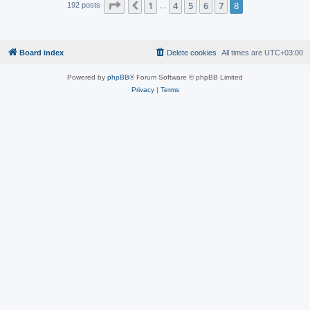
Page
8
of
8
1
4
5
6
7
8
Previous
192 posts
…
Board index
Delete cookies
All times are
UTC+03:00
Powered by
phpBB
® Forum Software © phpBB Limited
Privacy
|
Terms