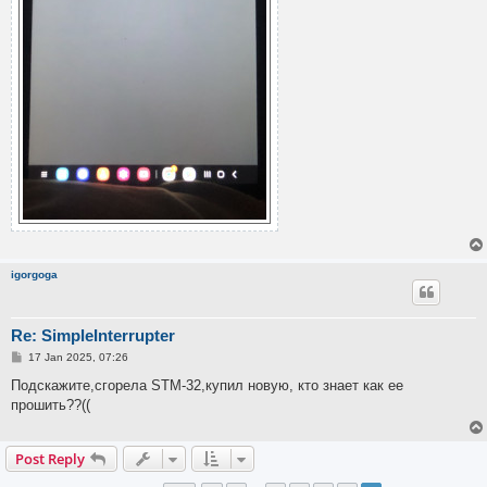
igorgoga
Re: SimpleInterrupter
P
17 Jan 2025, 07:26
o
s
Подскажите,сгорела STM-32,купил новую, кто знает как ее
t
прошить??((
Post Reply