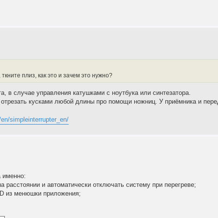
ткните плиз, как это и зачем это нужно?
а, в случае управления катушками с ноутбука или синтезатора.
 отрезать кусками любой длины про помощи ножниц. У приёмника и перед
u/en/simpleinterrupter_en/
а именно:
а расстоянии и автоматически отключать систему при перегреве;
CD из менюшки приложения;