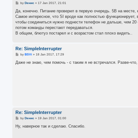
P
by
Dенис
»
17 Jan 2017, 21:01
o
s
Да, конечно. Питание проверил в первую очередь. 5В на месте, к
t
Самое интересное, что SI вроде как полностью функционирует, 
чтобы соединиться нужно поднести телефон не дальше, чем 20 
потом команды перестают передаваться.
В общем, блютуз постарел и с возрастом стал плохо видеть..
Re: SimpleInterrupter
P
by
BSVi
»
18 Jan 2017, 17:29
o
s
Даже не знаю, чем помочь - с таким я не встречался. Разве-что
t
Re: SimpleInterrupter
P
by
Dенис
»
19 Jan 2017, 01:00
o
s
Ну, наверное так и сделаю. Спасибо.
t