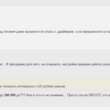
од питания даже выпаялся из платы с драйвером, а на прерывателе оста
r... В программе для него, на планшете, настройка времени работы указ
 Начинать оптимально с 10Гц/100мс накачки.
фру
100 000
µs??? Или я что-то не понимаю... Просто после DRSSTС это 