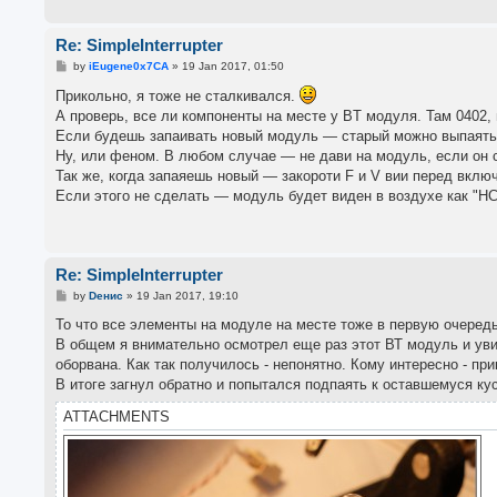
Re: SimpleInterrupter
P
by
iEugene0x7CA
»
19 Jan 2017, 01:50
o
s
Прикольно, я тоже не сталкивался.
t
А проверь, все ли компоненты на месте у BT модуля. Там 0402, 
Если будешь запаивать новый модуль — старый можно выпаять 
Ну, или феном. В любом случае — не дави на модуль, если он с
Так же, когда запаяешь новый — закороти F и V вии перед вклю
Если этого не сделать — модуль будет виден в воздухе как "HC-0
Re: SimpleInterrupter
P
by
Dенис
»
19 Jan 2017, 19:10
o
s
То что все элементы на модуле на месте тоже в первую очередь 
t
В общем я внимательно осмотрел еще раз этот ВТ модуль и уви
оборвана. Как так получилось - непонятно. Кому интересно - пр
В итоге загнул обратно и попытался подпаять к оставшемуся кус
ATTACHMENTS