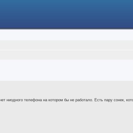
ced search
ет ниодного телефона на котором бы не работало. Есть пару сонек, кот