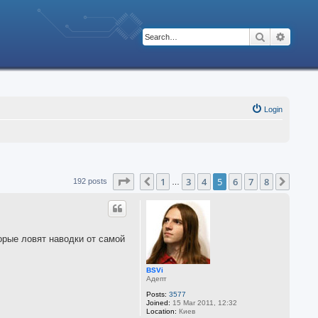
Search
Advanc
Login
Page
5
of
8
1
3
4
5
6
7
8
Previous
Next
192 posts
…
орые ловят наводки от самой
BSVi
Адепт
Posts:
3577
Joined:
15 Mar 2011, 12:32
Location:
Киев