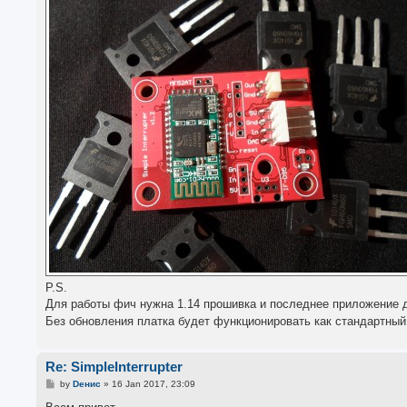
P.S.
Для работы фич нужна 1.14 прошивка и последнее приложение д
Без обновления платка будет функционировать как стандартный 
Re: SimpleInterrupter
P
by
Dенис
»
16 Jan 2017, 23:09
o
s