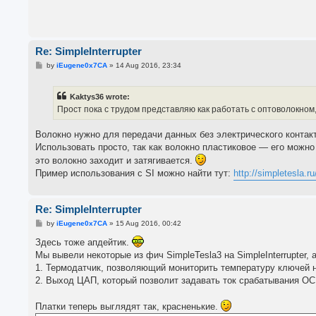
Re: SimpleInterrupter
P
by
iEugene0x7CA
»
14 Aug 2016, 23:34
o
s
t
Kaktys36 wrote:
Прост пока с трудом представляю как работать с оптоволокном, 
Волокно нужно для передачи данных без электрического контакт
Использовать просто, так как волокно пластиковое — его можно
это волокно заходит и затягивается.
Пример использования с SI можно найти тут:
http://simpletesla.r
Re: SimpleInterrupter
P
by
iEugene0x7CA
»
15 Aug 2016, 00:42
o
s
Здесь тоже апдейтик.
t
Мы вывели некоторые из фич SimpleTesla3 на SimpleInterrupter, 
1. Термодатчик, позволяющий мониторить температуру ключей н
2. Выход ЦАП, который позволит задавать ток срабатывания O
Платки теперь выглядят так, красненькие.