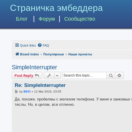
Страничка эмбеддера
Блог
Форум
Сообщество
Quick links
FAQ
Board index
Популярные
Наши проекты
SimpleInterrupter
Search
Advan
Post Reply
Re: SimpleInterrupter
P
by
BSVi
»
12 Mar 2016, 23:55
o
s
Да, похоже, пробелмы с железом телефона. У меня и занкомых н
t
теслы. Но, в целом, все отлично.