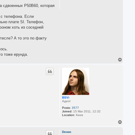
 на сдвоенных P50B60, которая
у с телефона. Если
льно плате SI. Телефон,
фоном хоть из соседней
тесле? А то это по факту
ось.
то тоже ерунда.
T
o
p
BSVi
Адепт
Posts:
3577
Joined:
15 Mar 2011, 12:32
Location:
Киев
T
o
p
Dенис