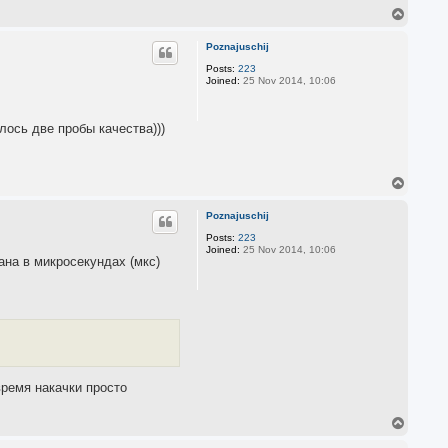
T
o
p
Poznajuschij
Posts:
223
Joined:
25 Nov 2014, 10:06
лось две пробы качества)))
T
o
p
Poznajuschij
Posts:
223
Joined:
25 Nov 2014, 10:06
ана в микросекундах (мкс)
время накачки просто
T
o