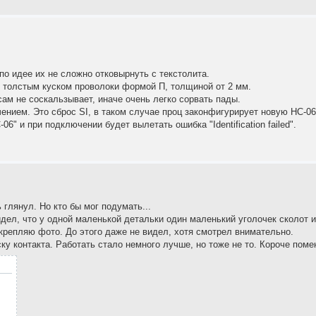
по идее их не сложно отковырнуть с текстолита.
толстым куском проволоки формой П, толщиной от 2 мм.
ам не соскальзывает, иначе очень легко сорвать пады.
чением. Это сброс SI, в таком случае проц законфигурирует новую HC-06
6" и при подключении будет вылетать ошибка "Identification failed".
глянул. Но кто бы мог подумать...
дел, что у одной маленькой детальки один маленький уголочек сколот 
икрепляю фото. До этого даже не видел, хотя смотрел внимательно.
ку контакта. Работать стало немного лучше, но тоже не то. Короче пом