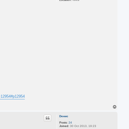
?p=12954#p12954
T
o
p
Dенис
Posts:
24
Joined:
30 Oct 2013, 19:23