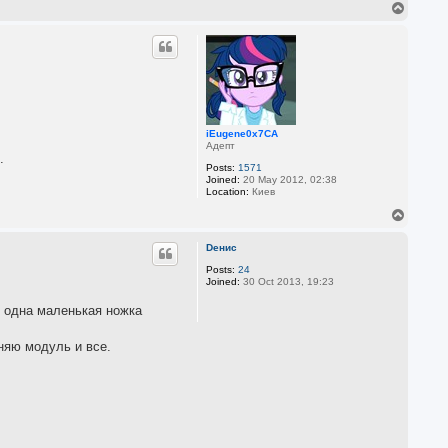
T
o
p
iEugene0x7CA
Адепт
.
Posts:
1571
Joined:
20 May 2012, 02:38
Location:
Киев
T
o
p
Dенис
Posts:
24
Joined:
30 Oct 2013, 19:23
и одна маленькая ножка
еняю модуль и все.