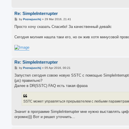
Re: SimpleInterrupter
P
by
Poznajuschij
»
29 Mar 2016, 21:41
o
s
Просто хочу сказать Спасибо! За качественный девайс
t
Сегодня молния нашла таки его, но он жив хотя минусовой пров
Re: SimpleInterrupter
P
by
Poznajuschij
»
05 Apr 2016, 00:21
o
s
Запустил сегодня совою новую SSTC с помощью SimpleInterrupte
t
(µs) правильно?
Далее в DR(SSTC) FAQ есть такая фраза
SSTC может управляться прерывателем с любыми параметрами.
Значит в программе SimpleInterrupter мне нужно выставлять ци
огромно))) Вот и решил уточнить...