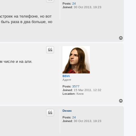
Posts:
24
Joined:
30 Oct 2013, 19:23
строек на телефоне, но вот
быть раза в два больше, но
T
o
p
м числе и на али.
BSVi
Адепт
Posts:
3577
Joined:
15 Mar 2011, 12:32
Location:
Киев
T
o
p
Dенис
Posts:
24
Joined:
30 Oct 2013, 19:23