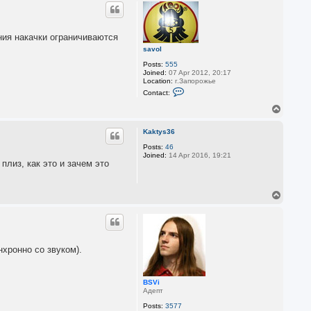
p
ния накачки ограничиваются
savol
Posts:
555
Joined:
07 Apr 2012, 20:17
Location:
г.Запорожье
C
Contact:
o
n
T
t
o
a
p
c
Kaktys36
t
Posts:
46
s
Joined:
14 Apr 2016, 19:21
a
плиз, как это и зачем это
v
o
l
T
o
p
хронно со звуком).
BSVi
Адепт
Posts:
3577