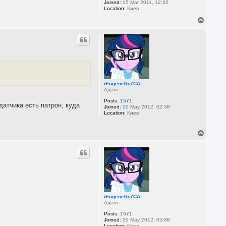
Joined:
15 Mar 2011, 12:32
Location:
Киев
T
o
p
iEugene0x7CA
Адепт
Posts:
1571
атчика есть патрон, куда
Joined:
20 May 2012, 02:38
Location:
Киев
T
o
p
iEugene0x7CA
Адепт
Posts:
1571
Joined:
20 May 2012, 02:38
Location:
Киев