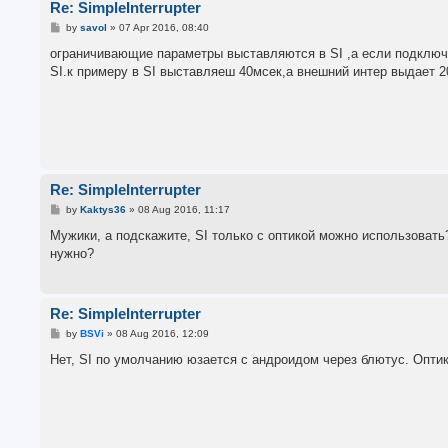
Re: SimpleInterrupter
P
by
savol
»
07 Apr 2016, 08:40
o
s
ограничивающие параметры выставляются в SI ,а если подключ
t
SI.к примеру в SI выставляеш 40мсек,а внешний интер выдает 2
Re: SimpleInterrupter
P
by
Kaktys36
»
08 Aug 2016, 11:17
o
s
Мужики, а подскажите, SI только с оптикой можно использовать?
t
нужно?
Re: SimpleInterrupter
P
by
BSVi
»
08 Aug 2016, 12:09
o
s
Нет, SI по умолчанию юзается с андроидом через блютус. Оптик
t