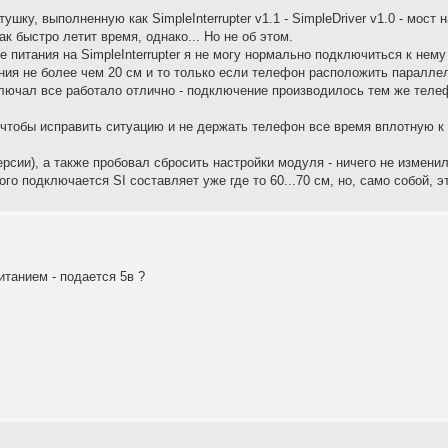
ушку, выполненную как SimpleInterrupter v1.1 - SimpleDriver v1.0 - мост
ак быстро летит время, однако... Но не об этом.
 питания на SimpleInterrupter я не могу нормально подключиться к нем
ния не более чем 20 см и то только если телефон расположить паралле
 включал все работало отлично - подключение производилось тем же теле
 чтобы исправить ситуацию и не держать телефон все время вплотную к 
сии), а также пробовал сбросить настройки модуля - ничего не изменил
го подключается SI составляет уже где то 60...70 см, но, само собой, э
итанием - подается 5в ?