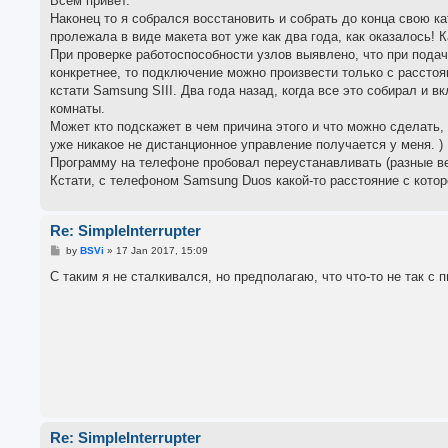
Всем привет.
t
Наконец то я собрался восстановить и собрать до конца свою кат
пролежала в виде макета вот уже как два года, как оказалось! К
При проверке работоспособности узлов выявлено, что при подаче
конкретнее, то подключение можно произвести только с расстоя
кстати Samsung SIII. Два года назад, когда все это собирал и
комнаты.
Может кто подскажет в чем причина этого и что можно сделать,
уже никакое не дистанционное управление получается у меня. )
Программу на телефоне пробовал переустанавливать (разные вер
Кстати, с телефоном Samsung Duos какой-то расстояние с которо
Re: SimpleInterrupter
P
by
BSVi
»
17 Jan 2017, 15:09
o
s
С таким я не сталкивался, но предполагаю, что что-то не так с п
t
Re: SimpleInterrupter