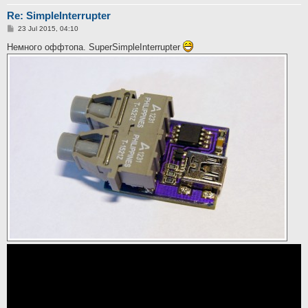
Re: SimpleInterrupter
P
23 Jul 2015, 04:10
o
s
Немного оффтопа. SuperSimpleInterrupter
t