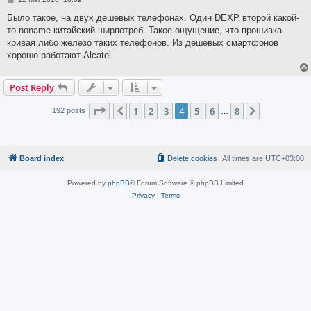
o
s
Было такое, на двух дешевых телефонах. Один DEXP второй какой-
t
то noname китайский ширпотреб. Такое ощущение, что прошивка
кривая либо железо таких телефонов. Из дешевых смартфонов
хорошо работают Alcatel.
Post Reply
Page
4
of
8
1
2
3
4
5
6
8
Previous
Next
192 posts
…
Board index
Delete cookies
All times are
UTC+03:00
Powered by
phpBB
® Forum Software © phpBB Limited
Privacy
|
Terms