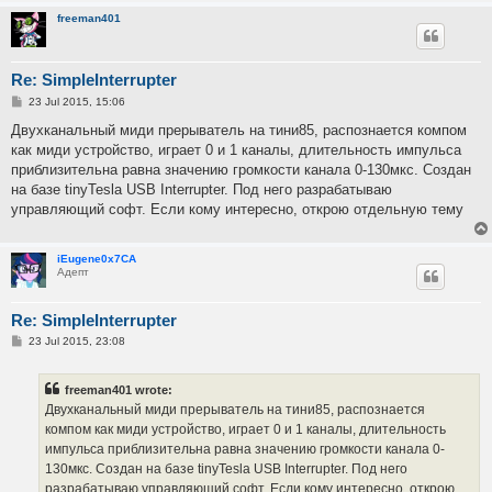
freeman401
Re: SimpleInterrupter
P
23 Jul 2015, 15:06
o
s
Двухканальный миди прерыватель на тини85, распознается компом
t
как миди устройство, играет 0 и 1 каналы, длительность импульса
приблизительна равна значению громкости канала 0-130мкс. Создан
на базе tinyTesla USB Interrupter. Под него разрабатываю
управляющий софт. Если кому интересно, открою отдельную тему
iEugene0x7CA
Адепт
Re: SimpleInterrupter
P
23 Jul 2015, 23:08
o
s
t
freeman401 wrote:
Двухканальный миди прерыватель на тини85, распознается
компом как миди устройство, играет 0 и 1 каналы, длительность
импульса приблизительна равна значению громкости канала 0-
130мкс. Создан на базе tinyTesla USB Interrupter. Под него
разрабатываю управляющий софт. Если кому интересно, открою