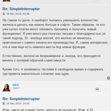
Re: SimpleInterrupter
P
16 Dec 2015, 03:36
o
s
На самом то деле, я наоборот пытаюсь уменьшить количество
t
железа и делать как можно больше в софте. Таким образом, те кто
уже купил платки могут обновить прошивку и получить новый
функционал. Я уже много раз получал письма с благодарностью за
такой подход. SI - вообще апогей, его железо не менялось
практически с самого начала его производства. И, самое интересное,
что в нем еще есть немного места под новые функции.
Естественно, железо не безразмерное и, иногда, его приходится
менять с потерей обратной совестимости.
Кроме того, я занимаюсь теслами в свободное время и содержать
три проекта значительно сложнее чем один.
BSVi
Адепт
Re: SimpleInterrupter
P
16 Dec 2015, 14:03
o
s
Итак, никто не угадал (хотя, никто и не пытался). Итак, в SI