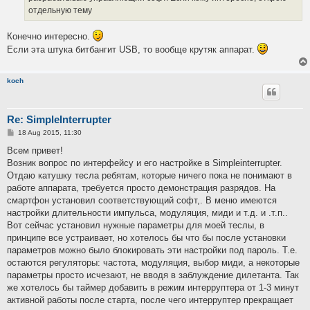
отдельную тему
Конечно интересно.
Если эта штука битбангит USB, то вообще крутяк аппарат.
koch
Re: SimpleInterrupter
P
18 Aug 2015, 11:30
o
s
Всем привет!
t
Возник вопрос по интерфейсу и его настройке в Simpleinterrupter.
Отдаю катушку тесла ребятам, которые ничего пока не понимают в
работе аппарата, требуется просто демонстрация разрядов. На
смартфон установил соответствующий софт,. В меню имеются
настройки длительности импульса, модуляция, миди и т.д. и .т.п..
Вот сейчас установил нужные параметры для моей теслы, в
принципе все устраивает, но хотелось бы что бы после установки
параметров можно было блокировать эти настройки под пароль. Т.е.
остаются регуляторы: частота, модуляция, выбор миди, а некоторые
параметры просто исчезают, не вводя в заблуждение дилетанта. Так
же хотелось бы таймер добавить в режим интерруптера от 1-3 минут
активной работы после старта, после чего интерруптер прекращает