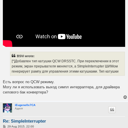
BSVi wrote:
[*]Добавлен тип катушки QCW DRSSTC. При переключении в этот
режим, экран прерывателя меняется, а SImpleInterrupter ШИМом
генерирует рампу для управления этими катушками. Тип катушки
Есть вопрос по QCW режиму.
Могу ли я использовать выход симпл интерраптера, для драйвера
силового бак конвертера?
iEugene0x7CA
Адепт
Re: SimpleInterrupter
P
29 Aug 2015, 22:00