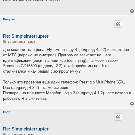
t
Dimylko
Re: SimpleInterrupter
P
12 Mar 2016, 14:36
o
s
Две модели телефона: Fly Evo Energy 4 (андроид 4.2.2) и смартфон
t
от МТС (версию не смотрел). Программа зависает на шаге
идентификации (висит на надписи Identifying). На моем старом
Samsung GT-I5500 (андроид 2.2) такой проблемы нет. Кто
сталкивался и как решил сию проблемку?
Только что проверен еще один телефон: Prestigio MultiPhone 3501
Duo (андроид 4.2.2) - та же история.
Проверен на планшете Megafon Login 2 (андроид 4.1.2) - все встало и
работает. Я в смятении.
koch
Re: SimpleInterrupter
P
12 Mar 2016, 16:09