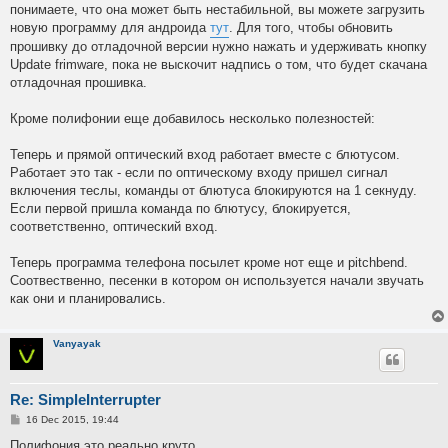
понимаете, что она может быть нестабильной, вы можете загрузить
новую программу для андроида
тут
. Для того, чтобы обновить
прошивку до отладочной версии нужно нажать и удерживать кнопку
Update frimware, пока не выскочит надпись о том, что будет скачана
отладочная прошивка.
Кроме полифонии еще добавилось несколько полезностей:
Теперь и прямой оптический вход работает вместе с блютусом.
Работает это так - если по оптическому входу пришел сигнал
включения теслы, команды от блютуса блокируются на 1 секнуду.
Если первой пришла команда по блютусу, блокируется,
соответственно, оптический вход.
Теперь программа телефона посылет кроме нот еще и pitchbend.
Соотвественно, песенки в котором он используется начали звучать
как они и планировались.
Vanyayak
Re: SimpleInterrupter
P
16 Dec 2015, 19:44
o
s
Полифония это реально круто.