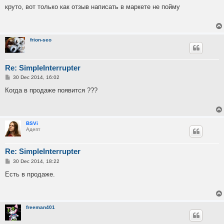
s
круто, вот только как отзыв написать в маркете не пойму
t
frion-seo
Re: SimpleInterrupter
P
30 Dec 2014, 16:02
o
s
Когда в продаже появится ???
t
BSVi
Адепт
Re: SimpleInterrupter
P
30 Dec 2014, 18:22
o
s
Есть в продаже.
t
freeman401