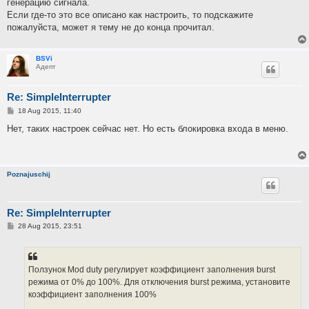
генерацию сигнала.
Если где-то это все описано как настроить, то подскажите
пожалуйста, может я тему не до конца прочитал.
BSVi
Адепт
Re: SimpleInterrupter
P
18 Aug 2015, 11:40
o
s
Нет, таких настроек сейчас нет. Но есть блокировка входа в меню.
t
Poznajuschij
Re: SimpleInterrupter
P
28 Aug 2015, 23:51
o
s
t
Ползунок Mod duty регулирует коэффициент заполнения burst
режима от 0% до 100%. Для отключения burst режима, установите
коэффициент заполнения 100%