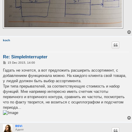
koch
Re: SimpleInterrupter
P
15 Dec 2015, 14:00
o
s
Гадать не хочется, а вот предложить расширить ассортимент, с
t
добавлением функционала можно. На каждого клиента свой товара,
у людей должен быть выбор ассортимента.
Три типа прерывателей, за соответствующую стоимость и набор
функций. Мне например интересно иметь счетчик частоты
первичного и вторичного контура, сравнить их частоты, посмотреть
что по факту творится, не возиться с осциллографом и подсчетом
периода...
BSVi
Адепт