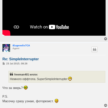
iEugene0x7CA
Адепт
Re: SimpleInterrupter
P
23 Jul 2015, 08:26
o
s
t
freeman401 wrote:
Немного оффтопа. SuperSimpleInterrupter
Что за зверь?
P.S.
Масочку сразу узнаю, фоторезист.