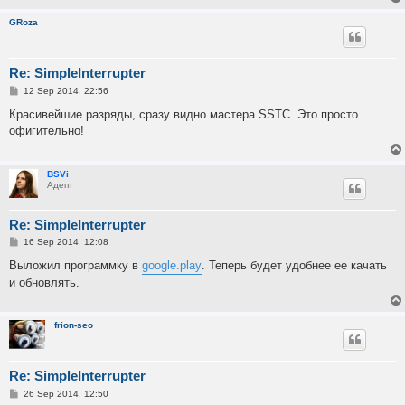
GRoza
Re: SimpleInterrupter
P
12 Sep 2014, 22:56
o
s
Красивейшие разряды, сразу видно мастера SSTC. Это просто
t
офигительно!
BSVi
Адепт
Re: SimpleInterrupter
P
16 Sep 2014, 12:08
o
s
Выложил программку в
google.play
. Теперь будет удобнее ее качать
t
и обновлять.
frion-seo
Re: SimpleInterrupter
P
26 Sep 2014, 12:50
o