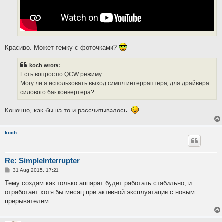
Красиво. Может темку с фоточками?
koch wrote:
Есть вопрос по QCW режиму.
Могу ли я использовать выход симпл интерраптера, для драйвера
силового бак конвертера?
Конечно, как бы на то и рассчитывалось.
koch
Re: SimpleInterrupter
P
31 Aug 2015, 17:21
o
s
Тему создам как только аппарат будет работать стабильно, и
t
отработает хотя бы месяц при активной эксплуатации с новым
прерывателем.