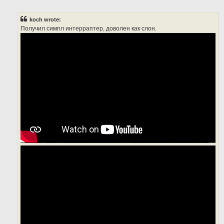
o
s
t
koch wrote:
Получил симпл интерраптер, доволен как слон.