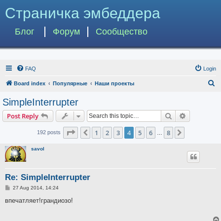
Страничка эмбеддера
Блог
Форум
Сообщество
FAQ
Login
S
Board index
Популярные
Наши проекты
e
SimpleInterrupter
a
Search
Advanced s
Post Reply
r
c
Page
4
of
8
1
2
3
4
5
6
8
Previous
Next
192 posts
…
h
savol
Re: SimpleInterrupter
P
27 Aug 2014, 14:24
o
s
впечатляет!грандиозо!
t