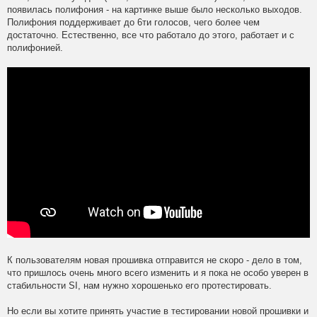
t
появилась полифония - на картинке выше было несколько выходов.
Полифония поддерживает до 6ти голосов, чего более чем
достаточно. Естественно, все что работало до этого, работает и с
полифонией.
К пользователям новая прошивка отправится не скоро - дело в том,
что пришлось очень много всего изменить и я пока не особо уверен в
стабильности SI, нам нужно хорошенько его протестировать.
Но если вы хотите принять участие в тестировании новой прошивки и