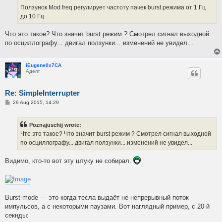
Ползунок Mod freq регулирует частоту пачек burst режима от 1 Гц
до 10 Гц.
Что это такое? Что значит burst режим ? Смотрел сигнал выходной
по осциллографу... двигал ползунки... изменений не увидел...
iEugene0x7CA
Адепт
Re: SimpleInterrupter
P
29 Aug 2015, 14:29
o
s
t
Poznajuschij wrote:
Что это такое? Что значит burst режим ? Смотрел сигнал выходной
по осциллографу... двигал ползунки... изменений не увидел...
Видимо, кто-то вот эту штуку не собирал.
Burst-mode — это когда тесла выдаёт не непрерывный поток
импульсов, а с некоторыми паузами. Вот наглядный пример, с 20-й
секнды: