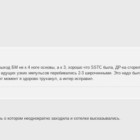
выход БМ не к 4 ноге основы, а к 3, хорошо что SSTC была, ДР-ка сгоре
яд идущих узких импульсов перебивались 2-3 широченными. Это надо был
от момент я здорово труханул, а интер исправил.
 о котором неоднократно заходила и хотелки высказывались.