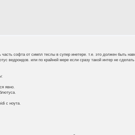
ь часть софта от симпл теслы в супер инетере. т.е. это должен быть на
тус ведроидов. или по крайней мере если сразу такой интер не сделать
ы:
ся явно.
блютуса.
di с ноута.