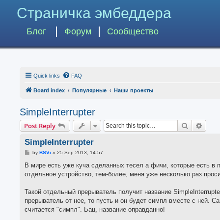
Страничка эмбеддера
Блог
Форум
Сообщество
Quick links
FAQ
Board index
Популярные
Наши проекты
SimpleInterrupter
Search
Advan
Post Reply
SimpleInterrupter
P
by
BSVi
»
25 Sep 2013, 14:57
o
s
В мире есть уже куча сделанных тесел а фичи, которые есть в
t
отдельное устройство, тем-более, меня уже несколько раз прос
Такой отдельный прерыватель получит название SimpleInterrupter
прерыватель от нее, то пусть и он будет симпл вместе с ней. С
считается "симпл". Бац, название оправданно!