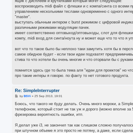
ящик с дисплеем и крутилками который могет следующее:
воспроизводить midi файл с флешки и с компа/синта со всеми 
управлением несколькими теслами одновременно с одного интер
"master".
выступать обычным интером с burst режимом с цифровой индика
различными режимами модуляции пачек.
имеет соответственно оптовыход/оптовыходы, слот для флешки л
компу, midi вход для синта/ноута ну и может еще что то что я у
вот что то такое было бы неплохо таки замутить хотя бы в персп
самое обидное будет - если твои идеи подхватят предприимчив
стива то что хотели бы очень многие и что оторвали бы с руками
помнится здесь где то была тема аля "идеи для проектов" но что
про такие интеры я говорю. по факту то нет готового продукта.
Re: SimpleInterrupter
P
by
BSVi
»
25 Sep 2013, 19:01
o
s
Боюсь, что такого не буду делать. Очень много мороки, а Simpl
t
телефоном, который стоит не так уж и дорого (можно вполне за 5
фрезеровка вероятность ошибки, итп.
Я делал уже i3, не закончил так как слишком сложно получалос
при штучном объеме я это просто не потяну, а даже, если сдела