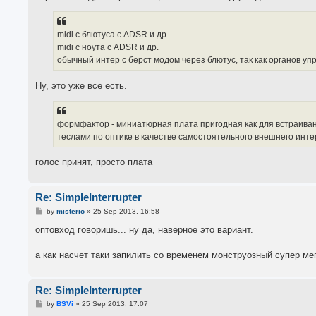
midi с блютуса с ADSR и др.
midi с ноута с ADSR и др.
обычный интер с берст модом через блютус, так как органов упр
Ну, это уже все есть.
формфактор - миниатюрная плата пригодная как для встраивани
теслами по оптике в качестве самостоятельного внешнего инте
голос принят, просто плата
Re: SimpleInterrupter
P
by
misterio
»
25 Sep 2013, 16:58
o
s
оптовход говоришь... ну да, наверное это вариант.
t
а как насчет таки запилить со временем монструозный супер ме
Re: SimpleInterrupter
P
by
BSVi
»
25 Sep 2013, 17:07
o