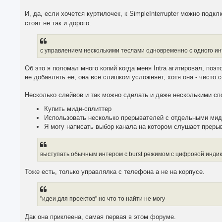
И, да, если хочется куртилочек, к SimpleInterrupter можно подк
стоят не так и дорого.
с управлением несколькими теслами одновременно с одного и
Об это я поломал много копий когда меня Intra агитировал, поэ
не добавлять ее, она все слишком усложняет, хотя она - чисто 
Несколько слейвов и так можно сделать и даже несколькими сп
Купить миди-сплиттер
Использовать несколько прерывателей с отдельными миди
Я могу написать выбор канала на котором слушает преры
выступать обычным интером с burst режимом с цифровой инди
Тоже есть, только управлялка с телефона а не на корпусе.
"идеи для проектов" но что то найти не могу
Дак она приклеена, самая первая в этом форуме.