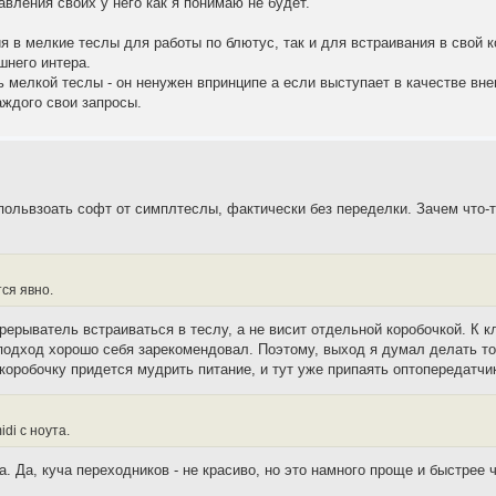
авления своих у него как я понимаю не будет.
 в мелкие теслы для работы по блютус, так и для встраивания в свой к
шнего интера.
ь мелкой теслы - он ненужен впринципе а если выступает в качестве вн
аждого свои запросы.
спольвзоать софт от симплтеслы, фактически без переделки. Зачем что-т
ся явно.
рерыватель встраиваться в теслу, а не висит отдельной коробочкой. К 
й подход хорошо себя зарекомендовал. Поэтому, выход я думал делать 
коробочку придется мудрить питание, и тут уже припаять оптопередатчи
di с ноута.
а. Да, куча переходников - не красиво, но это намного проще и быстрее