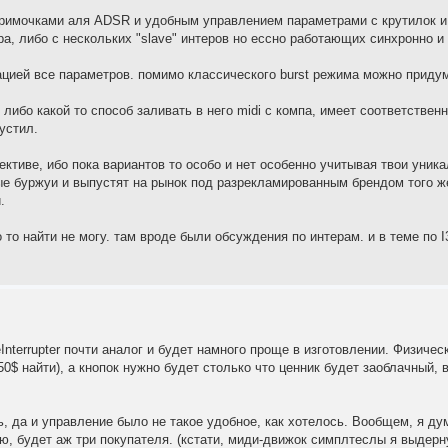
примочками аля ADSR и удобным управлением параметрами с крутилок и 
а, либо с нескольких "slave" интеров но ессно работающих синхронно и
цией все параметров. помимо классического burst режима можно приду
ибо какой то способ заливать в него midi с компа, имеет соответстве
пустил.
ективе, ибо пока вариантов то особо и нет особенно учитывая твои уника
ые буржуи и выпустят на рынок под разрекламированным брендом того ж
.
 то найти не могу. там вроде были обсуждения по интерам. и в теме по I
eInterrupter почти аналог и будет намного проще в изготовлении. Физиче
0$ найти), а кнопок нужно будет столько что ценник будет заоблачный, 
ь, да и управление было не такое удобное, как хотелось. Вообщем, я ду
ю, будет аж три покупателя. (кстати, миди-движок симплтеслы я выдерну