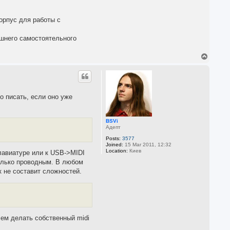
орпус для работы с
ешнего самостоятельного
T
o
p
о писать, если оно уже
BSVi
Адепт
Posts:
3577
Joined:
15 Mar 2011, 12:32
Location:
Киев
клавиатуре или к USB->MIDI
только проводным. В любом
к не составит сложностей.
 чем делать собственный midi