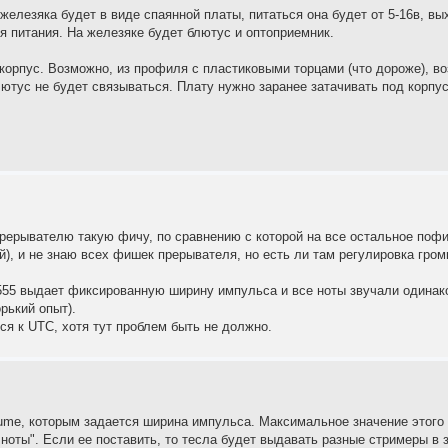
железяка будет в виде спаянной платы, питаться она будет от 5-16в, вы
 питания. На железяке будет блютус и оптоприемник.
 корпус. Возможно, из профиля с пластиковыми торцами (что дороже), в
лютус не будет связываться. Плату нужно заранее затачивать под корпу
прерывателю такую фичу, по сравнению с которой на все остальное пофиг
ей), и не знаю всех фишек прерывателя, но есть ли там регулировка гро
555 выдает фиксированную ширину импульса и все ноты звучали одинако
рький опыт).
ся к UTC, хотя тут проблем быть не должно.
lume, которым задается ширина импульса. Максимальное значение этого 
ь ноты". Если ее поставить, то тесла будет выдавать разные стримеры в 