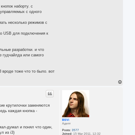
кнопок наборту. с
 управляемых с одного
мать несколько режимов с
нно USB для подключения к
льные разработки. и что
е гудчайлда или самого
3 вроде тоже что то было. вот
T
o
p
ские крутилочки заменяются
ведь каждая кнопка -
BSVi
Адепт
мал-думал и понял что один,
Posts:
3577
л из i3)
Joined:
15 Mar 2011, 12:32