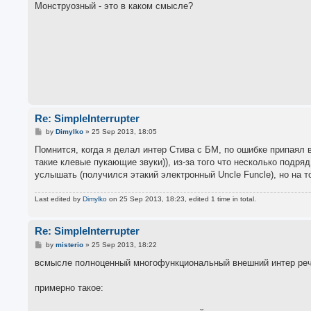
s
Монструозный - это в каком смысле?
t
Re: SimpleInterrupter
P
by
Dimylko
»
25 Sep 2013, 18:05
o
s
Помнится, когда я делал интер Стива с БМ, по ошибке припаял 
t
такие клевые пукающие звуки)), из-за того что несколько подр
услышать (получился этакий электронный Uncle Funcle), но на т
Last edited by
Dimylko
on 25 Sep 2013, 18:23, edited 1 time in total.
Re: SimpleInterrupter
P
by
misterio
»
25 Sep 2013, 18:22
o
s
всмысле полноценный многофункциональный внешний интер речь
t
примерно такое: