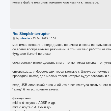
ноты в файле или силы нажатия клавиши на клавиатуре.
Re: SimpleInterrupter
P
by
misterio
»
25 Sep 2013, 15:58
o
s
моя имха такова что надо делать не симпл интер а использоват
t
со всеми вообразимыми режимами, в том числе с работой от блю
будущее было б неплохо.
если всетаки интер сделать симпл то моя имха такова что нужн
оптовыход для боооольших тесел ктотрые с блютусом неуживут
проводной выход для мелких тесел которые будут работать и с 
вход USB либо какой либо иной что б без блютуса гнать в него mi
"вход" блютус. понятно зачем.
функционал:
midi с блютуса с ADSR и др.
midi с ноута с ADSR и др.