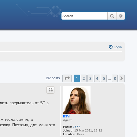
Search
Advanc
Login
Page
1
of
8
1
2
3
4
5
8
Next
192 posts
…
лить прерыватель от ST в
BSVi
уж тесла симпл, а
Адепт
езяку. Поэтому, для меня это
Posts:
3577
Joined:
15 Mar 2011, 12:32
Location:
Киев