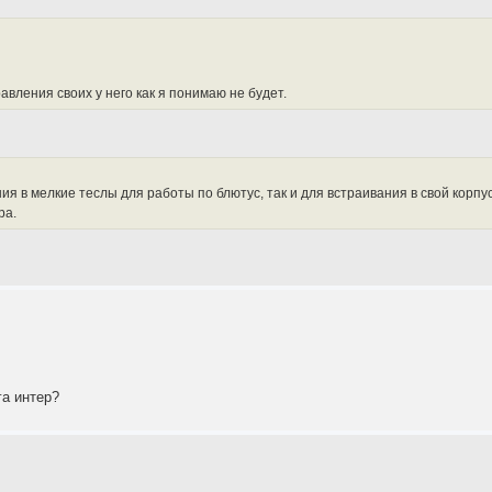
авления своих у него как я понимаю не будет.
я в мелкие теслы для работы по блютус, так и для встраивания в свой корп
ра.
га интер?