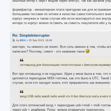
обычный интер с берст модом через блютус, так как органов упр
формфактор - миниатюрная плата пригодная как для встраивания
болоьшими теслами по оптике в качестве самостоятельного вне
корпус ненужен в таком случае ибо если монтируется оно внутр
интера то корпус можно оставить на совесть покупателя ибо у к
Re: SimpleInterrupter
P
by
BSVi
»
25 Sep 2013, 16:08
o
s
мистеро, ты немного не понял. Вся соль именно в том, чтобы и
t
написано? Поэтому, симпл - это название такое
оптовыход для боооольших тесел ктотрые с блютусом неуживут
Вот про оптовыход я не подумал. Идея у меня была в том, что п
цепляется переходник MIDI->оптика, как это было в UTC. Тако
случае, если кто заходит юзать этот прерыватель как внешнюю 
вход USB либо какой либо иной что б без блютуса гнать в него mi
Для этого оптический вход + переходник usb->midi + midi->оптик
через usb + драйвера. Плюс, можно клавиатуру подключать.