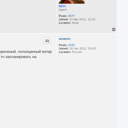
BSVi
Адепт
Posts:
3577
Joined:
15 Mar 2011, 12:32
Location:
Киев
T
o
p
misterio
Posts:
1032
Joined:
16 Jan 2012, 20:43
вороченый, полноценный интер
Location:
Россия
 то запланировать на