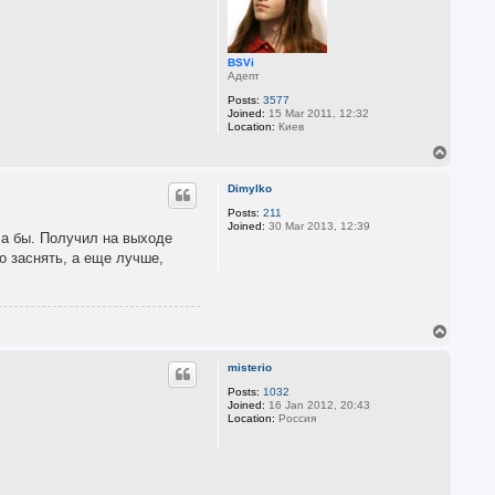
BSVi
Адепт
Posts:
3577
Joined:
15 Mar 2011, 12:32
Location:
Киев
T
o
p
Dimylko
Posts:
211
Joined:
30 Mar 2013, 12:39
ла бы. Получил на выходе
о заснять, а еще лучше,
T
o
p
misterio
Posts:
1032
Joined:
16 Jan 2012, 20:43
Location:
Россия