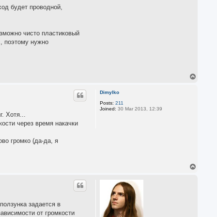
ход будет проводной,
озможно чисто пластиковый
с, поэтому нужно
T
o
p
Dimylko
Posts:
211
Joined:
30 Mar 2013, 12:39
. Хотя...
мкости через время накачки
во громко (да-да, я
T
o
p
ползунка задается в
зависимости от громкости