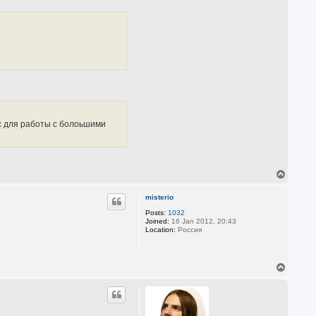
ус для работы с болоьшими
T
o
p
misterio
Posts:
1032
Joined:
16 Jan 2012, 20:43
Location:
Россия
T
o
p