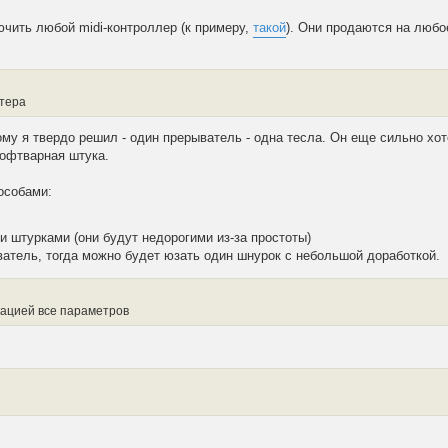
лючить любой midi-контроллер (к примеру,
такой
). Они продаются на любо
нтера
тому я твердо решил - один прерыватель - одна тесла. Он еще сильно х
софтварная штука.
особами:
 штурками (они будут недорогими из-за простоты)
ватель, тогда можно будет юзать один шнурок с небольшой доработкой.
кацией все параметров