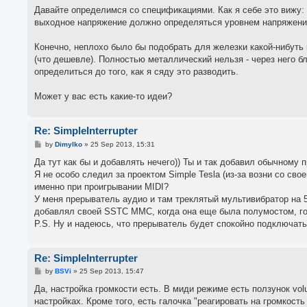
Давайте определимся со спецификациями. Как я себе это вижу: 
выходное напряжение должно определяться уровнем напряжения
Конечно, неплохо было бы подобрать для железки какой-нибуть
(что дешевле). Полностью металлический нельзя - через него б
определиться до того, как я сяду это разводить.
Может у вас есть какие-то идеи?
Re: SimpleInterrupter
P
by
Dimylko
»
25 Sep 2013, 15:31
o
s
Да тут как бы и добавлять нечего)) Ты и так добавил обычному 
t
Я не особо следил за проектом Simple Tesla (из-за возни со сво
именно при проигрывании MIDI?
У меня прерыватель аудио и там треклятый мультивибратор на 
добавлял своей SSTC ММС, когда она еще была полумостом, го
P.S. Ну и надеюсь, что прерыватель будет спокойно подключать
Re: SimpleInterrupter
P
by
BSVi
»
25 Sep 2013, 15:47
o
s
Да, настройка громкости есть. В миди режиме есть ползунок vo
t
настройках. Кроме того, есть галочка "реагировать на громкост