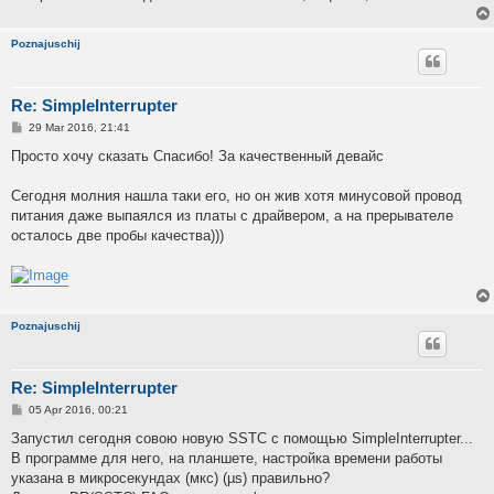
Poznajuschij
Re: SimpleInterrupter
P
29 Mar 2016, 21:41
o
s
Просто хочу сказать Спасибо! За качественный девайс
t
Сегодня молния нашла таки его, но он жив хотя минусовой провод
питания даже выпаялся из платы с драйвером, а на прерывателе
осталось две пробы качества)))
Poznajuschij
Re: SimpleInterrupter
P
05 Apr 2016, 00:21
o
s
Запустил сегодня совою новую SSTC с помощью SimpleInterrupter...
t
В программе для него, на планшете, настройка времени работы
указана в микросекундах (мкс) (µs) правильно?