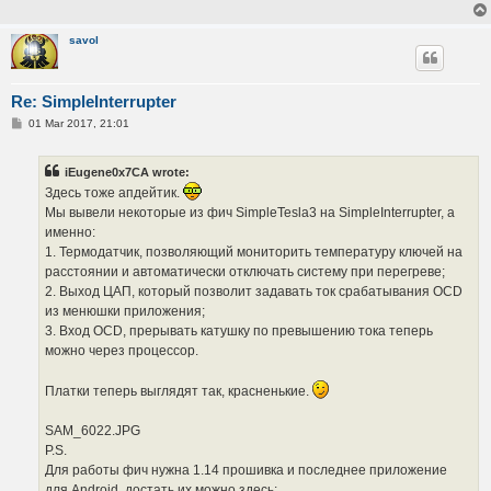
savol
Re: SimpleInterrupter
P
01 Mar 2017, 21:01
o
s
t
iEugene0x7CA wrote:
Здесь тоже апдейтик.
Мы вывели некоторые из фич SimpleTesla3 на SimpleInterrupter, а
именно:
1. Термодатчик, позволяющий мониторить температуру ключей на
расстоянии и автоматически отключать систему при перегреве;
2. Выход ЦАП, который позволит задавать ток срабатывания OCD
из менюшки приложения;
3. Вход OCD, прерывать катушку по превышению тока теперь
можно через процессор.
Платки теперь выглядят так, красненькие.
SAM_6022.JPG
P.S.
Для работы фич нужна 1.14 прошивка и последнее приложение
для Android, достать их можно здесь: