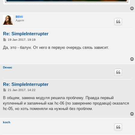
BSVi
Адепт
Re: SimpleInterrupter
P
19 Jan 2017, 19:19
o
s
Да, это - балун. От него в первую очередь связь зависит.
t
Dенис
Re: SimpleInterrupter
P
21 Jan 2017, 14:22
o
s
В общем, замена модуля решила проблему. Правда первый
t
купленный и запаянный как hc-06 (по заверению продавца) оказался
hc-05, но хоть поменяли на нужный без проблем.
koch