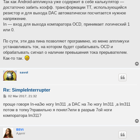
Так как Android-аппликуха уже содержит в себе калькулятор —
достаточно забить коэфф. трансформации ТТ, использующийся
резистор и для выхода DAC автоматически посчитается нужное
напряжение.
In — вход для выхода компаратора OCD, принимает логический 1
или 0.
По сути, эти два пина позволяют программно, из меню аппликухи
устанавливать ток, на котором будет срабатывать OCD и
обрабатывать сигнал о наличии превышения тока прерывателем.
Как-то так.
savol
Re: SimpleInterrupter
P
02 Mar 2017, 21:32
o
s
проще говоря In-на3ю ногу lm311 ,а DAC на 7ю ногу lm311 ,а lm311
t
потом в топку?правильно я понял?или в разрыв 7ой ноги
компоратора lm311?
BSVi
Адепт