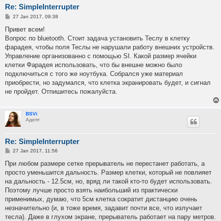
Re: SimpleInterrupter
P
27 Jan 2017, 09:38
o
s
Привет всем!
t
Вопрос по bluetooth. Стоит задача установить Теслу в клетку
фарадея, чтобы поля Теслы не нарушали работу внешних устройств.
Управление организованно с помощью SI. Какой размер ячейки
клетки Фарадея использовать, что бы внешне можно было
подключиться с того же ноутбука. Собрался уже материал
приобрести, но задумался, что клетка экранировать будет, и сигнал
не пройдет. Отпишитесь пожалуйста.
BSVi
Адепт
Re: SimpleInterrupter
P
27 Jan 2017, 11:56
o
s
При любом размере сетке прерыватель не перестанет работать, а
t
просто уменьшится дальность. Размер клетки, который не повлияет
на дальность - 12.5см, но, вряд ли такой кто-то будет использовать.
Поэтому лучше просто взять наибольший из практически
применимых, думаю, что 5см клетка сократит дистанцию очень
незначительно (и, в тоже время, задавит почти все, что излучает
тесла). Даже в глухом экране, прерыватель работает на пару метров.