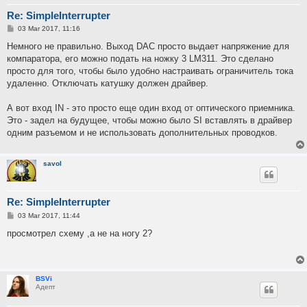
Re: SimpleInterrupter
P
03 Mar 2017, 11:16
o
s
Немного не правильно. Выход DAC просто выдает напряжение для
t
компаратора, его можно подать на ножку 3 LM311. Это сделано
просто для того, чтобы было удобно настраивать ограничитель тока
удаленно. Отключать катушку должен драйвер.
А вот вход IN - это просто еще один вход от оптического приемника.
Это - задел на будущее, чтобы можно было SI вставлять в драйвер
одним разъемом и не использовать дополнительных проводков.
savol
Re: SimpleInterrupter
P
03 Mar 2017, 11:44
o
s
просмотрел схему ,а не на ногу 2?
t
BSVi
Адепт