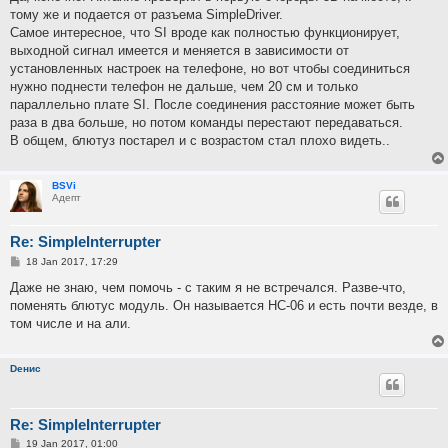
t
тому же и подается от разъема SimpleDriver.
Самое интересное, что SI вроде как полностью функционирует,
выходной сигнал имеется и меняется в зависимости от
установленных настроек на телефоне, но вот чтобы соединиться
нужно поднести телефон не дальше, чем 20 см и только
параллельно плате SI. После соединения расстояние может быть
раза в два больше, но потом команды перестают передаваться.
В общем, блютуз постарел и с возрастом стал плохо видеть..
BSVi
Адепт
Re: SimpleInterrupter
P
18 Jan 2017, 17:29
o
s
Даже не знаю, чем помочь - с таким я не встречался. Разве-что,
t
поменять блютус модуль. Он называется HC-06 и есть почти везде, в
том числе и на али.
Dенис
Re: SimpleInterrupter
P
19 Jan 2017, 01:00