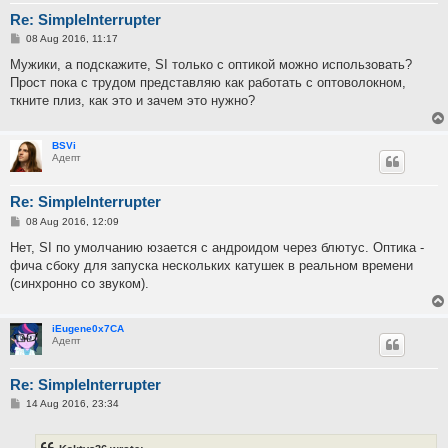
Re: SimpleInterrupter
P
08 Aug 2016, 11:17
o
s
Мужики, а подскажите, SI только с оптикой можно использовать?
t
Прост пока с трудом представляю как работать с оптоволокном,
ткните плиз, как это и зачем это нужно?
BSVi
Адепт
Re: SimpleInterrupter
P
08 Aug 2016, 12:09
o
s
Нет, SI по умолчанию юзается с андроидом через блютус. Оптика -
t
фича сбоку для запуска нескольких катушек в реальном времени
(синхронно со звуком).
iEugene0x7CA
Адепт
Re: SimpleInterrupter
P
14 Aug 2016, 23:34
o
s
t