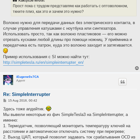
Kaktys36 wrote:
Прост пока с трудом представляю как работать с оптоволокном,
ткните плиз, как это и зачем это нужно?
Волокно нужно для передачи данных без электрического контакта, в
случае управления катушками с ноутбука или синтезатора.
Использовать просто, так как волокно пластиковое — его можно
отрезать кусками любой длины про помощи ножниц. У приёмника и
передатчика есть патрон, куда это волокно заходит и затягивается.
Пример использования с SI можно найти тут:
http://simpletesla.ru/en/simpleinterrupter_en/
iEugene0x7CA
Адепт
Re: SimpleInterrupter
P
15 Aug 2016, 00:42
o
s
Здесь тоже апдейтик.
t
Мы вывели некоторые из фич SimpleTesla3 на SimpleInterrupter, а
именно:
1. Термодатчик, позволяющий мониторить температуру ключей на
расстоянии и автоматически отключать систему при перегреве;
2. Выход ЦАП, который позволит задавать ток срабатывания OCD из