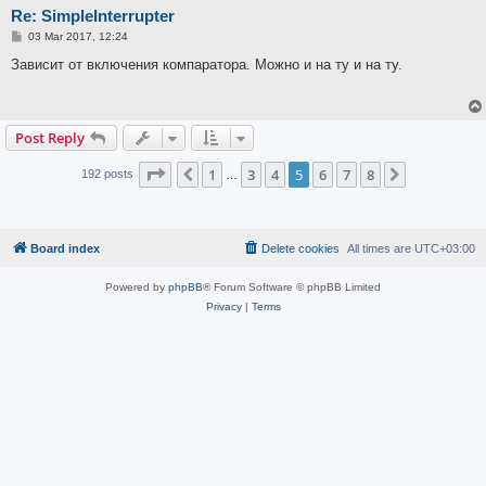
Re: SimpleInterrupter
P
03 Mar 2017, 12:24
o
s
Зависит от включения компаратора. Можно и на ту и на ту.
t
Post Reply
Page
5
of
8
1
3
4
5
6
7
8
Previous
Next
192 posts
…
Board index
Delete cookies
All times are
UTC+03:00
Powered by
phpBB
® Forum Software © phpBB Limited
Privacy
|
Terms