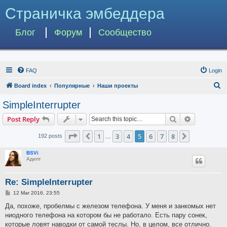
Страничка эмбеддера
Блог
Форум
Сообщество
FAQ
Login
S
Board index
Популярные
Наши проекты
e
SimpleInterrupter
a
Search
Advanced s
Post Reply
r
c
Page
5
of
8
1
3
4
5
6
7
8
Previous
Next
192 posts
…
h
BSVi
Адепт
Re: SimpleInterrupter
P
12 Mar 2016, 23:55
o
s
Да, похоже, пробелмы с железом телефона. У меня и занкомых нет
t
ниодного телефона на котором бы не работало. Есть пару сонек,
которые ловят наводки от самой теслы. Но, в целом, все отлично.