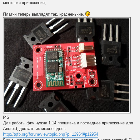
менюшки приложения;
Платки теперь выглядят так, красненькие.
P.S.
Для работы фич нужна 1.14 прошивка и последнее приложение для
Android, достать их можно здесь:
http://tqfp.org/forum/viewtopic.php?p=12954#p12954