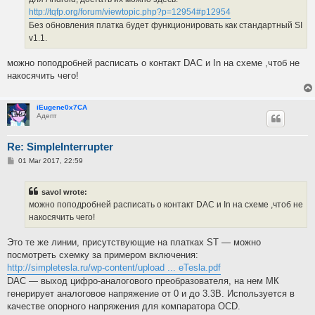
http://tqfp.org/forum/viewtopic.php?p=12954#p12954
Без обновления платка будет функционировать как стандартный SI
v1.1.
можно поподробней расписать о контакт DAC и In на схеме ,чтоб не
накосячить чего!
iEugene0x7CA
Адепт
Re: SimpleInterrupter
P
01 Mar 2017, 22:59
o
s
t
savol wrote:
можно поподробней расписать о контакт DAC и In на схеме ,чтоб не
накосячить чего!
Это те же линии, присутствующие на платках ST — можно
посмотреть схемку за примером включения:
http://simpletesla.ru/wp-content/upload ... eTesla.pdf
DAC — выход цифро-аналогового преобразователя, на нем МК
генерирует аналоговое напряжение от 0 и до 3.3В. Используется в
качестве опорного напряжения для компаратора OCD.