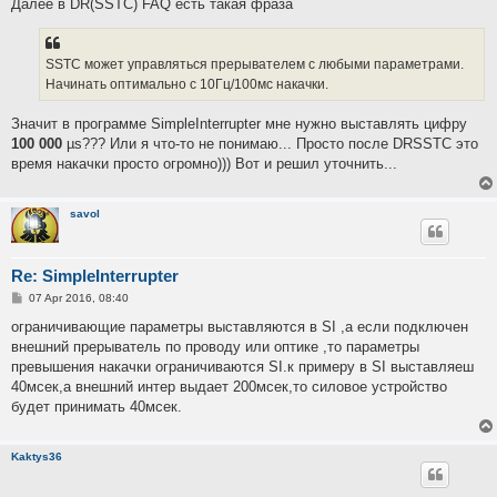
Далее в DR(SSTC) FAQ есть такая фраза
SSTC может управляться прерывателем с любыми параметрами.
Начинать оптимально с 10Гц/100мс накачки.
Значит в программе SimpleInterrupter мне нужно выставлять цифру
100 000
µs??? Или я что-то не понимаю... Просто после DRSSTС это
время накачки просто огромно))) Вот и решил уточнить...
savol
Re: SimpleInterrupter
P
07 Apr 2016, 08:40
o
s
ограничивающие параметры выставляются в SI ,а если подключен
t
внешний прерыватель по проводу или оптике ,то параметры
превышения накачки ограничиваются SI.к примеру в SI выставляеш
40мсек,а внешний интер выдает 200мсек,то силовое устройство
будет принимать 40мсек.
Kaktys36