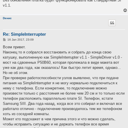
Без обновления платка будет функционировать как стандартный SI
v1.1.
Dенис
Re: SimpleInterrupter
P
16 Jan 2017, 23:09
o
s
Всем привет.
t
Наконец то я собрался восстановить и собрать до конца свою
катушку, выполненную как SimpleInterrupter v1.1 - SimpleDriver v1.0 -
мост на сдвоенных P50B60, которая пролежала в виде макета вот
уже как два года, как оказалось! Как быстро летит время, однако...
Но не об этом.
При проверке работоспособности узлов выявлено, что при подаче
питания на SimpleInterrupter я не могу нормально подключиться к
нему с телефона. Если конкретнее, то подключение можно
произвести только с расстояния не более чем 20 см и то только если
телефон расположить параллельно плате SI. Телефон, кстати
Samsung SIII. Два года назад, когда все это собирал и включал все
работало отлично - подключение производилось тем же телефоном
хоть из соседней комнаты.
Может кто подскажет в чем причина этого и что можно сделать,
чтобы исправить ситуацию и не держать телефон все время