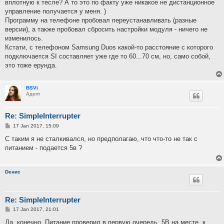
вплотную к тесле? А то это по факту уже никакое не дистанционное
управление получается у меня. )
Программу на телефоне пробовал переустанавливать (разные
версии), а также пробовал сбросить настройки модуля - ничего не
изменилось.
Кстати, с телефоном Samsung Duos какой-то расстояние с которого
подключается SI составляет уже где то 60...70 см, но, само собой,
это тоже ерунда.
BSVi
Адепт
Re: SimpleInterrupter
P
17 Jan 2017, 15:09
o
s
С таким я не сталкивался, но предполагаю, что что-то не так с
t
питанием - подается 5в ?
Dенис
Re: SimpleInterrupter
P
17 Jan 2017, 21:01
o
s
Да, конечно. Питание проверил в первую очередь. 5В на месте, к