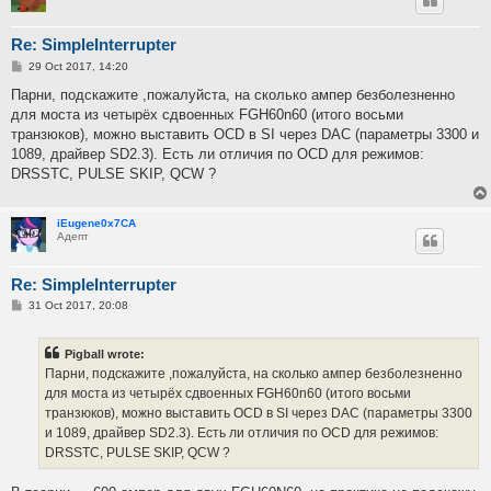
Re: SimpleInterrupter
P
29 Oct 2017, 14:20
o
s
Парни, подскажите ,пожалуйста, на сколько ампер безболезненно
t
для моста из четырёх сдвоенных FGH60n60 (итого восьми
транзюков), можно выставить OCD в SI через DAC (параметры 3300 и
1089, драйвер SD2.3). Есть ли отличия по OCD для режимов:
DRSSTC, PULSE SKIP, QCW ?
iEugene0x7CA
Адепт
Re: SimpleInterrupter
P
31 Oct 2017, 20:08
o
s
t
Pigball wrote:
Парни, подскажите ,пожалуйста, на сколько ампер безболезненно
для моста из четырёх сдвоенных FGH60n60 (итого восьми
транзюков), можно выставить OCD в SI через DAC (параметры 3300
и 1089, драйвер SD2.3). Есть ли отличия по OCD для режимов:
DRSSTC, PULSE SKIP, QCW ?