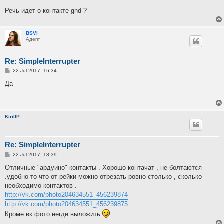
Речь идет о контакте gnd ?
BSVi
Адепт
Re: SimpleInterrupter
P
22 Jul 2017, 16:34
o
s
Да
t
KirillP
Re: SimpleInterrupter
P
22 Jul 2017, 18:39
o
s
Отличные "ардуино" контакты . Хорошо контачат , не болтаются
t
.удобно то что от рейки можно отрезать ровно столько , сколько
необходимо контактов .
http://vk.com/photo204634551_456239874
http://vk.com/photo204634551_456239875
Кроме вк фото негде выложить