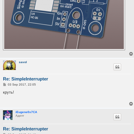
savol
Re: SimpleInterrupter
P
03 Sep 2017, 22:05
o
s
круть!
t
iEugene0x7CA
Адепт
Re: SimpleInterrupter