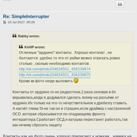
Re: SimpleInterrupter
P
23 Jul 2017, 00:26
o
s
t
Rabby wrote:
KirillP wrote:
Отличные "ардуино" контакты . Хорошо контачат , не
болтаются .удобно то что от рейки можно отрезать ровно
столько , сколько необходимо контактов .
http://vk.com/photo204634551_456239874
http://vk.com/photo204634551_456239875
Кроме вк фото негде выложить
Контакты от ардуино го-но редкостное,2 раза силовая в бп
взрывалась,когда я додумался сделать логику на разъёме от
ардуино.Их только на что-то нечуствительное к дребезгу ставить.
А насчёт глюка SI-не так он и страшен,если драйвер с настроенной
OCD ,которая сбрасывается по спадающему фронту
интераптера.Сработает ОСД и катушка перестанет работать,так
как нечему сбросить защиту
Контакты как на фото очень хорошо прилегают к ножкам , намека на