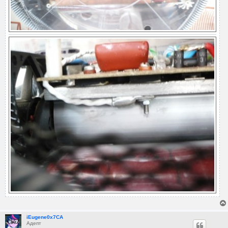
iEugene0x7CA
Адепт