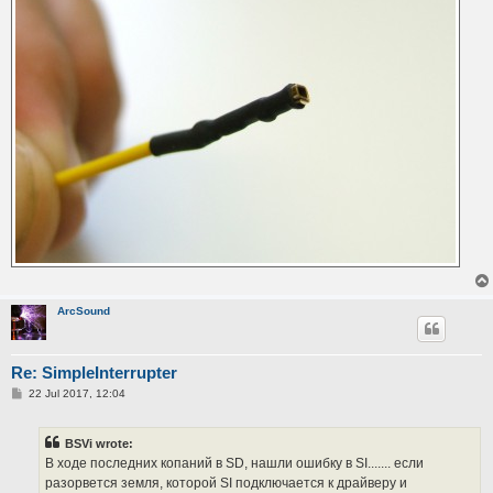
ArcSound
Re: SimpleInterrupter
P
22 Jul 2017, 12:04
o
s
t
BSVi wrote:
В ходе последних копаний в SD, нашли ошибку в SI....... если
разорвется земля, которой SI подключается к драйверу и