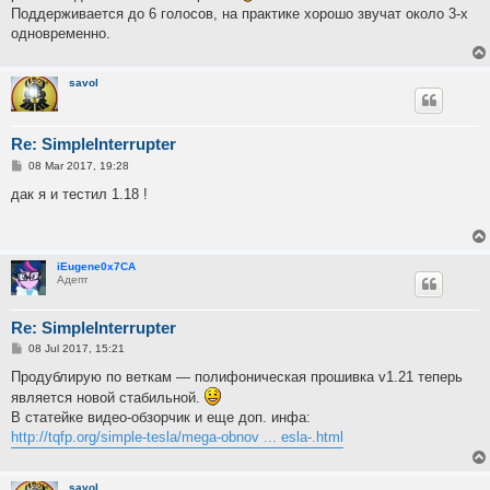
Поддерживается до 6 голосов, на практике хорошо звучат около 3-х
одновременно.
savol
Re: SimpleInterrupter
P
08 Mar 2017, 19:28
o
s
дак я и тестил 1.18 !
t
iEugene0x7CA
Адепт
Re: SimpleInterrupter
P
08 Jul 2017, 15:21
o
s
Продублирую по веткам — полифоническая прошивка v1.21 теперь
t
является новой стабильной.
В статейке видео-обзорчик и еще доп. инфа:
http://tqfp.org/simple-tesla/mega-obnov ... esla-.html
savol