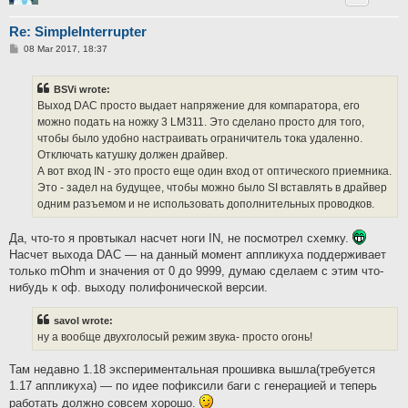
Re: SimpleInterrupter
P
08 Mar 2017, 18:37
o
s
t
BSVi wrote:
Выход DAC просто выдает напряжение для компаратора, его
можно подать на ножку 3 LM311. Это сделано просто для того,
чтобы было удобно настраивать ограничитель тока удаленно.
Отключать катушку должен драйвер.
А вот вход IN - это просто еще один вход от оптического приемника.
Это - задел на будущее, чтобы можно было SI вставлять в драйвер
одним разъемом и не использовать дополнительных проводков.
Да, что-то я провтыкал насчет ноги IN, не посмотрел схемку.
Насчет выхода DAC — на данный момент аппликуха поддерживает
только mOhm и значения от 0 до 9999, думаю сделаем с этим что-
нибудь к оф. выходу полифонической версии.
savol wrote:
ну а вообще двухголосый режим звука- просто огонь!
Там недавно 1.18 экспериментальная прошивка вышла(требуется
1.17 аппликуха) — по идее пофиксили баги с генерацией и теперь
работать должно совсем хорошо.