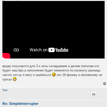
вроде получается для 2-х ноты складываем и делим пополам-это
будет наш bps,а заполнение будет изменятся по косинусу разницы
частот нот.ну я могу и ошибаться
лет 20 физику и математику не
трогал
T1m
Re: SimpleInterrupter