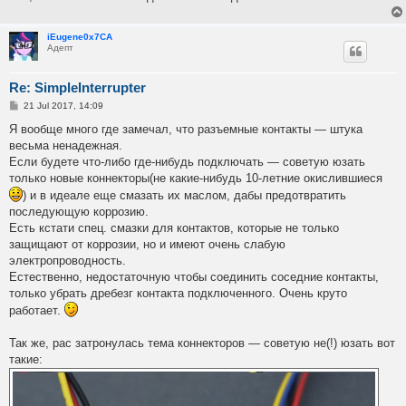
iEugene0x7CA
Адепт
Re: SimpleInterrupter
P
21 Jul 2017, 14:09
o
s
Я вообще много где замечал, что разъемные контакты — штука
t
весьма ненадежная.
Если будете что-либо где-нибудь подключать — советую юзать
только новые коннекторы(не какие-нибудь 10-летние окислившиеся
) и в идеале еще смазать их маслом, дабы предотвратить
последующую коррозию.
Есть кстати спец. смазки для контактов, которые не только
защищают от коррозии, но и имеют очень слабую
электропроводность.
Естественно, недостаточную чтобы соединить соседние контакты,
только убрать дребезг контакта подключенного. Очень круто
работает.
Так же, рас затронулась тема коннекторов — советую не(!) юзать вот
такие: