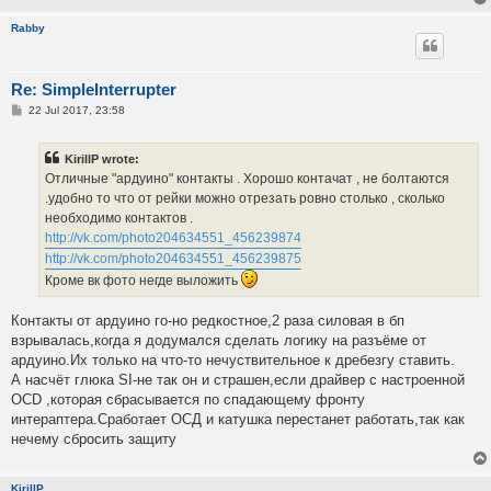
Rabby
Re: SimpleInterrupter
P
22 Jul 2017, 23:58
o
s
t
KirillP wrote:
Отличные "ардуино" контакты . Хорошо контачат , не болтаются
.удобно то что от рейки можно отрезать ровно столько , сколько
необходимо контактов .
http://vk.com/photo204634551_456239874
http://vk.com/photo204634551_456239875
Кроме вк фото негде выложить
Контакты от ардуино го-но редкостное,2 раза силовая в бп
взрывалась,когда я додумался сделать логику на разъёме от
ардуино.Их только на что-то нечуствительное к дребезгу ставить.
А насчёт глюка SI-не так он и страшен,если драйвер с настроенной
OCD ,которая сбрасывается по спадающему фронту
интераптера.Сработает ОСД и катушка перестанет работать,так как
нечему сбросить защиту
KirillP