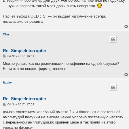
В теории — 600 ампер для двух FGH60N60, на практике не подскажу
— нужно взорвать такой мост дабы знать наверняка.
Насчет выхода OCD с SI — он выдает напряжение всегда,
независимо от режима.
T1m
Re: SimpleInterrupter
P
04 Nov 2017, 16:51
o
s
Можно узнать как вы реализовали полифонию на одной катушке?
t
Если это не секрет фирмы, конечно...
Rabby
Re: SimpleInterrupter
P
04 Nov 2017, 17:52
o
s
думаю сложением колебаний.вместо 2-х и более нот с постоянной
t
амплитудой получим на выходе некую условно постоянную частоту
с переменной амплитудой.по крайней мере я так понял из этого
урока по физике-