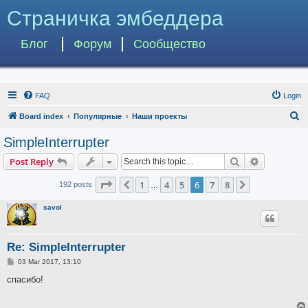
Страничка эмбеддера
Блог
Форум
Сообщество
FAQ
Login
S
Board index
Популярные
Наши проекты
e
SimpleInterrupter
a
Search
Advanced s
Post Reply
r
c
Page
6
of
8
1
4
5
6
7
8
Previous
Next
192 posts
…
h
savol
Re: SimpleInterrupter
P
03 Mar 2017, 13:10
o
s
спасибо!
t