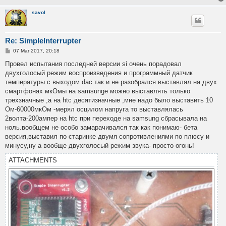
savol
Re: SimpleInterrupter
P
07 Mar 2017, 20:18
o
s
Провел испытания последней версии si очень порадовал
t
двухголосый режим воспроизведения и программный датчик
температуры.с выходом dac так и не разобрался выставлял на двух
смартфонах мкОмы на samsunge можно выставлять только
трехзначные ,а на htc десятизначные ,мне надо было выставить 10
Ом-60000мкОм -мерял осцилом напруга то выставлялась
2волта-200ампер на htc при переходе на samsung сбрасывала на
ноль.вообщем не особо замарачивался так как понимаю- бета
версия,выставил по старинке двумя сопротивлениями по плюсу и
минусу,ну а вообще двухголосый режим звука- просто огонь!
ATTACHMENTS