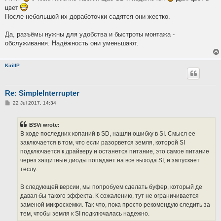
цвет
После небольшой их доработочки садятся они жестко.
Да, разъёмы нужны для удобства и быстроты монтажа -
обслуживания. Надёжность они уменьшают.
KirillP
Re: SimpleInterrupter
P
22 Jul 2017, 14:34
o
s
t
BSVi wrote:
В ходе последних копаний в SD, нашли ошибку в SI. Смысл ее
заключается в том, что если разорвется земля, которой SI
подключается к драйверу и останется питание, это самое питание
через защитные диоды попадает на все выхода SI, и запускает
теслу.
В следующей версии, мы попробуем сделать буфер, который де
давал бы такого эффекта. К сожалению, тут не ограничивается
заменой микросхемки. Так-что, пока просто рекомендую следить за
тем, чтобы земля к SI подключалась надежно.