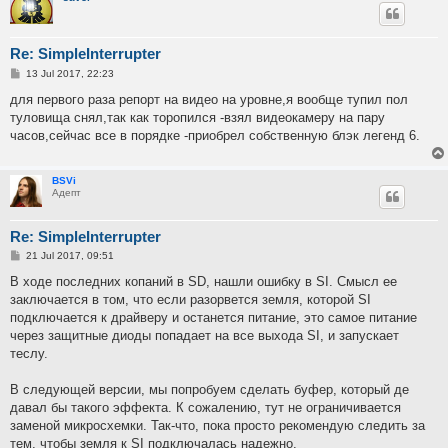
Re: SimpleInterrupter
P
13 Jul 2017, 22:23
o
s
для первого раза репорт на видео на уровне,я вообще тупил пол
t
туловища снял,так как торопился -взял видеокамеру на пару
часов,сейчас все в порядке -приобрел собственную блэк легенд 6.
BSVi
Адепт
Re: SimpleInterrupter
P
21 Jul 2017, 09:51
o
s
В ходе последних копаний в SD, нашли ошибку в SI. Смысл ее
t
заключается в том, что если разорвется земля, которой SI
подключается к драйверу и останется питание, это самое питание
через защитные диоды попадает на все выхода SI, и запускает
теслу.
В следующей версии, мы попробуем сделать буфер, который де
давал бы такого эффекта. К сожалению, тут не ограничивается
заменой микросхемки. Так-что, пока просто рекомендую следить за
тем, чтобы земля к SI подключалась надежно.