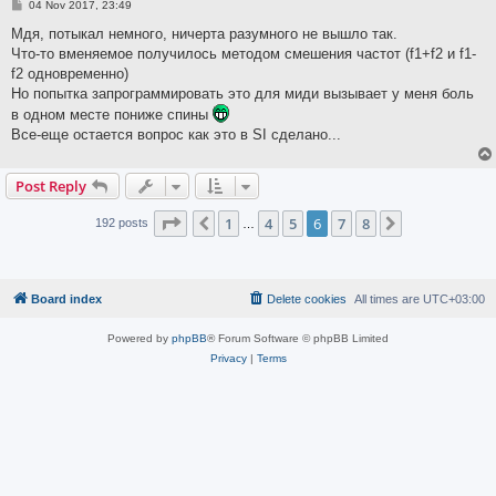
P
04 Nov 2017, 23:49
o
s
Мдя, потыкал немного, ничерта разумного не вышло так.
t
Что-то вменяемое получилось методом смешения частот (f1+f2 и f1-
f2 одновременно)
Но попытка запрограммировать это для миди вызывает у меня боль
в одном месте пониже спины
Все-еще остается вопрос как это в SI сделано...
Post Reply
Page
6
of
8
1
4
5
6
7
8
Previous
Next
192 posts
…
Board index
Delete cookies
All times are
UTC+03:00
Powered by
phpBB
® Forum Software © phpBB Limited
Privacy
|
Terms