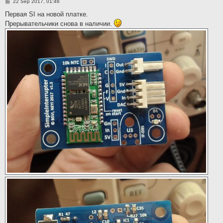
P
22 Sep 2017, 01:46
o
s
Первая SI на новой платке.
t
Прерывательчики снова в наличии.