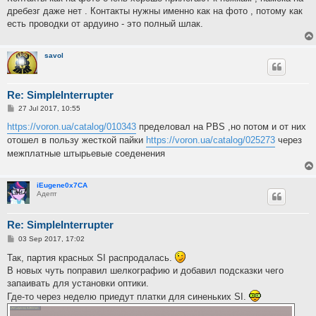
дребезг даже нет . Контакты нужны именно как на фото , потому как
есть проводки от ардуино - это полный шлак.
savol
Re: SimpleInterrupter
P
27 Jul 2017, 10:55
o
s
https://voron.ua/catalog/010343
пределовал на PBS ,но потом и от них
t
отошел в пользу жесткой пайки
https://voron.ua/catalog/025273
через
межплатные штырьевые соеденения
iEugene0x7CA
Адепт
Re: SimpleInterrupter
P
03 Sep 2017, 17:02
o
s
Так, партия красных SI распродалась.
t
В новых чуть поправил шелкографию и добавил подсказки чего
запаивать для установки оптики.
Где-то через неделю приедут платки для синеньких SI.