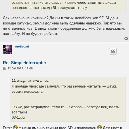
останется питание, это самое питание через защитные диоды
попадает на все выхода SI, и запускает теслу.
Дак наверно не критично? Да бы в таких девайсах как SD SI да и
вообще катухах, земли должны быть сделаны надёжно. Так что бы
не отваливались. Вывод такой - соединение должно быть надёжным,
под пайку. И не будет проблем.
ArcSound
Re: SimpleInterrupter
P
22 Jul 2017, 12:08
o
s
t
iEugene0x7CA wrote:
Я вообще много где замечал, что разъемные контакты — штука
весьма ненадежная.
Так же, рас затронулась тема коннекторов — советую не(!) юзать
вот такие:
03-1.jpg
Гггггг
У меня именно такими щас SD и подключен
Даж цвет в