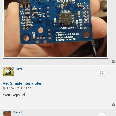
savol
Re: SimpleInterrupter
P
22 Sep 2017, 19:37
o
s
очень корошо!
t
Pigball