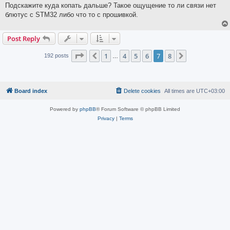
Подскажите куда копать дальше? Такое ощущение то ли связи нет
блютус с STM32 либо что то с прошивкой.
Post Reply
Page
7
of
8
1
4
5
6
7
8
Previous
Next
192 posts
…
Board index
Delete cookies
All times are
UTC+03:00
Powered by
phpBB
® Forum Software © phpBB Limited
Privacy
|
Terms