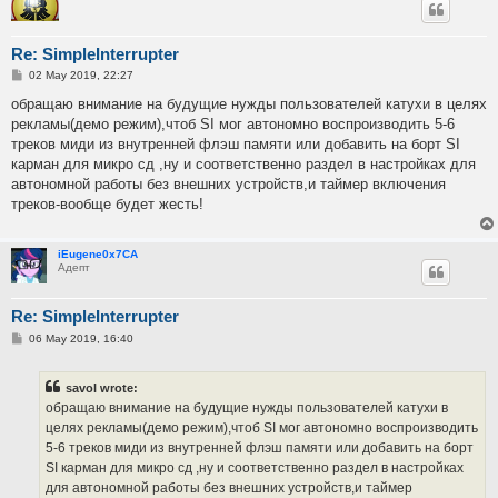
Re: SimpleInterrupter
P
02 May 2019, 22:27
o
s
обращаю внимание на будущие нужды пользователей катухи в целях
t
рекламы(демо режим),чтоб SI мог автономно воспроизводить 5-6
треков миди из внутренней флэш памяти или добавить на борт SI
карман для микро сд ,ну и соответственно раздел в настройках для
автономной работы без внешних устройств,и таймер включения
треков-вообще будет жесть!
iEugene0x7CA
Адепт
Re: SimpleInterrupter
P
06 May 2019, 16:40
o
s
t
savol wrote:
обращаю внимание на будущие нужды пользователей катухи в
целях рекламы(демо режим),чтоб SI мог автономно воспроизводить
5-6 треков миди из внутренней флэш памяти или добавить на борт
SI карман для микро сд ,ну и соответственно раздел в настройках
для автономной работы без внешних устройств,и таймер