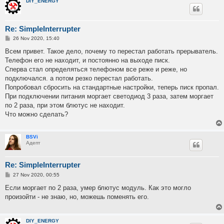
DIY_ENERGY
Re: SimpleInterrupter
P
26 Nov 2020, 15:40
o
s
Всем привет. Такое дело, почему то перестал работать прерыватель.
t
Телефон его не находит, и постоянно на выходе писк.
Сперва стал определяться телефоном все реже и реже, но
подключался. а потом резко перестал работать.
Попробовал сбросить на стандартные настройки, теперь писк пропал.
При подключении питания моргает светодиод 3 раза, затем моргает
по 2 раза, при этом блютус не находит.
Что можно сделать?
BSVi
Адепт
Re: SimpleInterrupter
P
27 Nov 2020, 00:55
o
s
Если моргает по 2 раза, умер блютус модуль. Как это могло
t
произойти - не знаю, но, можешь поменять его.
DIY_ENERGY