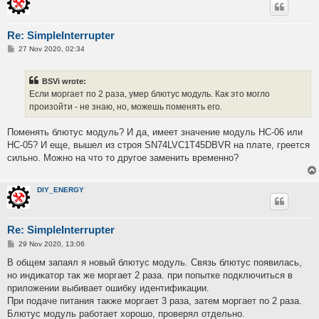
Re: SimpleInterrupter
P
27 Nov 2020, 02:34
o
s
t
BSVi wrote:
Если моргает по 2 раза, умер блютус модуль. Как это могло
произойти - не знаю, но, можешь поменять его.
Поменять блютус модуль? И да, имеет значение модуль HC-06 или
HC-05? И еще, вышел из строя SN74LVC1T45DBVR на плате, греется
сильно. Можно на что то другое заменить временно?
DIY_ENERGY
Re: SimpleInterrupter
P
29 Nov 2020, 13:06
o
s
В общем запаял я новый блютус модуль. Связь блютус появилась,
t
но индикатор так же моргает 2 раза. при попытке подключиться в
приложении выбивает ошибку идентификации.
При подаче питания также моргает 3 раза, затем моргает по 2 раза.
Блютус модуль работает хорошо, проверял отдельно.