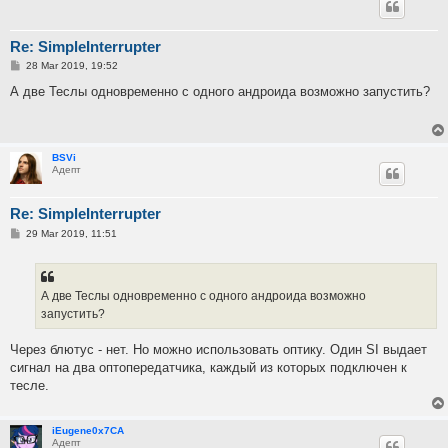
Re: SimpleInterrupter
P
28 Mar 2019, 19:52
o
s
А две Теслы одновременно с одного андроида возможно запустить?
t
BSVi
Адепт
Re: SimpleInterrupter
P
29 Mar 2019, 11:51
o
s
t
А две Теслы одновременно с одного андроида возможно
запустить?
Через блютус - нет. Но можно использовать оптику. Один SI выдает
сигнал на два оптопередатчика, каждый из которых подключен к
тесле.
iEugene0x7CA
Адепт