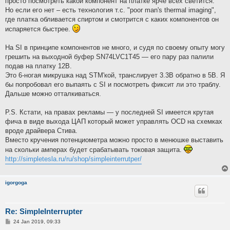
просто посмотреть какой компонент на платке ярче всех светится.
Но если его нет – есть технология т.с. "poor man's thermal imaging",
где платка обливается спиртом и смотрится с каких компонентов он
испаряется быстрее.
На SI в принципе компонентов не много, и судя по своему опыту могу
грешить на выходной буфер SN74LVC1T45 — его пару раз палили
подав на платку 12В.
Это 6-ногая микрушка над STM'кой, транслирует 3.3В обратно в 5В. Я
бы попробовал его выпаять с SI и посмотреть фиксит ли это траблу.
Дальше можно отталкиваться.
P.S. Кстати, на правах рекламы — у последней SI имеется крутая
фича в виде выхода ЦАП который может управлять OCD на схемках
вроде драйвера Стива.
Вместо кручения потенциометра можно просто в менюшке выставить
на скольки амперах будет срабатывать токовая защита.
http://simpletesla.ru/ru/shop/simpleinterrutper/
igorgoga
Re: SimpleInterrupter
P
24 Jan 2019, 09:33
o