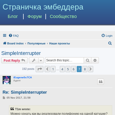
Страничка эмбеддера
Блог
Форум
Сообщество
FAQ
Login
S
Board index
Популярные
Наши проекты
e
SimpleInterrupter
a
Search
Advanced s
Post Reply
r
c
Page
7
of
8
1
4
5
6
7
8
Previous
Next
192 posts
…
h
iEugene0x7CA
Адепт
Re: SimpleInterrupter
P
05 Nov 2017, 21:58
o
s
t
T1m wrote:
Можно узнать как вы реализовали полифонию на одной катушке?