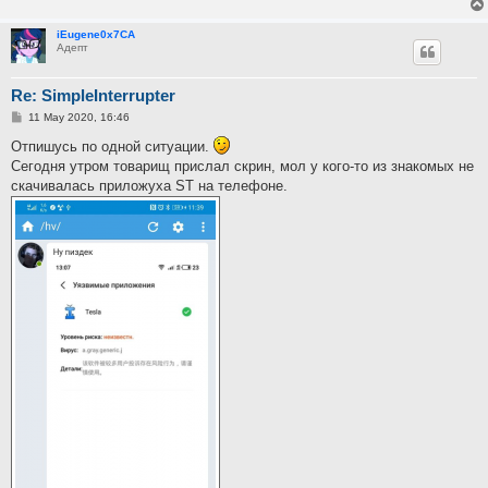
iEugene0x7CA
Адепт
Re: SimpleInterrupter
P
11 May 2020, 16:46
o
s
Отпишусь по одной ситуации.
t
Сегодня утром товарищ прислал скрин, мол у кого-то из знакомых не
скачивалась приложуха ST на телефоне.