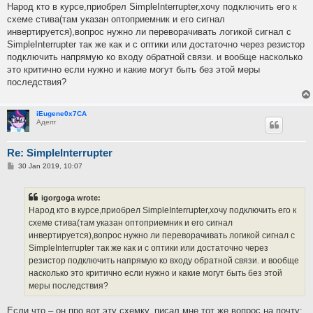
s
Народ кто в курсе,приобрел SimpleInterrupter,хочу подключить его к
t
схеме стива(там указан оптоприемник и его сигнал
инвертируется),вопрос нужно ли переворачивать логикой сигнал с
SimpleInterrupter так же как и с оптики или достаточно через резистор
подключить напрямую ко входу обратной связи. и вообще насколько
это критично если нужно и какие могут быть без этой меры
последствия?
iEugene0x7CA
Адепт
Re: SimpleInterrupter
P
30 Jan 2019, 10:07
o
s
t
igorgoga wrote:
Народ кто в курсе,приобрел SimpleInterrupter,хочу подключить его к
схеме стива(там указан оптоприемник и его сигнал
инвертируется),вопрос нужно ли переворачивать логикой сигнал с
SimpleInterrupter так же как и с оптики или достаточно через
резистор подключить напрямую ко входу обратной связи. и вообще
насколько это критично если нужно и какие могут быть без этой
меры последствия?
Если что – он про вот эту схемку, писал мне тот же вопрос на почту: