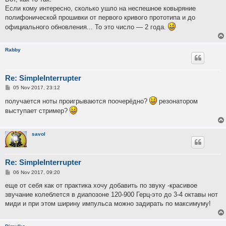
Если кому интересно, сколько ушло на неспешное ковыряние
полифонической прошивки от первого кривого прототипа и до
официального обновления... То это число — 2 года.
Rabby
Re: SimpleInterrupter
P
05 Nov 2017, 23:12
o
s
получается ноты проигрываются поочерёдно?
резонатором
t
выступает стример?
savol
Re: SimpleInterrupter
P
06 Nov 2017, 09:20
o
s
еще от себя как от практика хочу добавить по звуку -красивое
t
звучание колеблется в диапозоне 120-900 Герц-это до 3-4 октавы нот
миди и при этом ширину импульса можно задирать по максимуму!