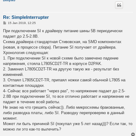
Dimylko
Re: SimpleInterrupter
P
15 Jan 2019, 12:25
o
s
При подключении SI к драйверу питание шины 5В периодически
t
падает до 2.5-2.8В.
Схема драйвера стандартная Стивовская, на SMD компонентах
(новая, в процессе сбора). Питание SI получает от драйвера.
Хронология следующая:
1. При подключении SI к новой схеме было замечено падение
напряжения, стояла L7805CD2T-TR в корпусе D2PAK.
2. Заменил L7805CD2T-TR на другую такую же - результат без
изменений.
3. Отпаял L7805CD2T-TR, припаял ножки самой обычной L7805 на
контактные площадки.
4- Сейчас все работает "через раз", то напряжение падает до 2.5-
2.8В при подключении SI, то все отлично работает и напряжение не
падает в течение всей работы.
Не знаю на что грешить сейчас)). Либо микросхемы бракованные,
либо разводка платы, либо SI. Разводку перепроверяю в данный
момент.
Может ли быть причиной SI (покупал уже 5 лет назад)))? Если так, то
можно ли это как-то вылечить?