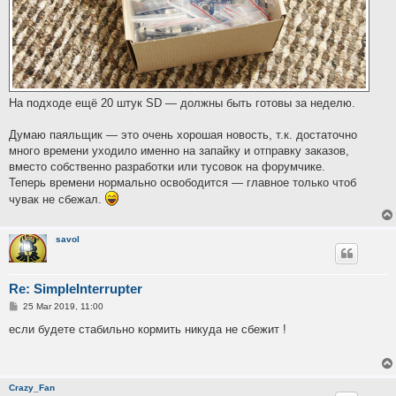
На подходе ещё 20 штук SD — должны быть готовы за неделю.
Думаю паяльщик — это очень хорошая новость, т.к. достаточно
много времени уходило именно на запайку и отправку заказов,
вместо собственно разработки или тусовок на форумчике.
Теперь времени нормально освободится — главное только чтоб
чувак не сбежал.
savol
Re: SimpleInterrupter
P
25 Mar 2019, 11:00
o
s
если будете стабильно кормить никуда не сбежит !
t
Crazy_Fan