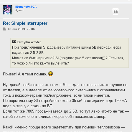
iEugene0x7CA
Адепт
Re: SimpleInterrupter
P
16 Jan 2019, 22:06
o
s
t
Dimylko wrote:
При подключении SI к драйверу питание шины 5В периодически
падает до 2.5-2.8В.
Может ли быть причиной SI (покупал уже 5 лет назад)))? Если так,
то можно ли это как-то вылечить?
Привет! А я тебя помню.
Ну, давай разбираться что там с SI — для тестов запитать лучше не
от платки, а в идеале от лабораторного питальника с ограничением
тока и показометрами ток/напряжение, если такой имеется.
По-нормальному SI потребляет около 35 мА в ожидании и до 120 мА
ведя активную связь по BT.
Если тот же 7805 просаживается до 2.5В, то тут явно что-то не так —
какой-то компонент сливает через себя несколько ампер.
Какой именно проще всего задетектить при помощи тепловизора —