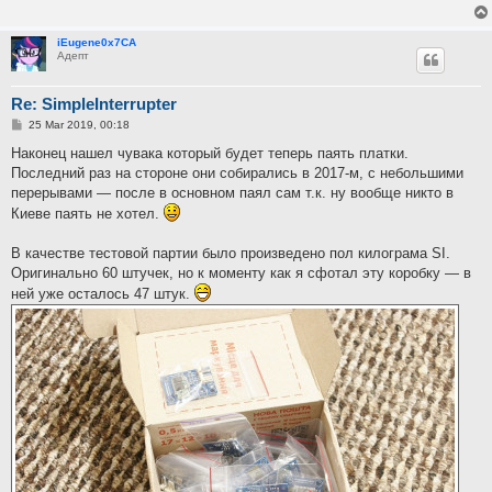
iEugene0x7CA
Адепт
Re: SimpleInterrupter
P
25 Mar 2019, 00:18
o
s
Наконец нашел чувака который будет теперь паять платки.
t
Последний раз на стороне они собирались в 2017-м, с небольшими
перерывами — после в основном паял сам т.к. ну вообще никто в
Киеве паять не хотел.
В качестве тестовой партии было произведено пол килограма SI.
Оригинально 60 штучек, но к моменту как я сфотал эту коробку — в
ней уже осталось 47 штук.