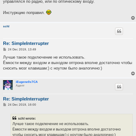
управлялся по радио, или по оптическому входу.
Инстуркцию поправил.
schl
Re: SimpleInterrupter
P
24 Dec 2019, 13:49
o
s
Лучше такое подключение не использовать.
t
Ёмкости между входом и выходом оптрона вполне достаточно чтобы
сносить мозг клавишам:) с ноутом было аналогично:)
iEugene0x7CA
Адепт
Re: SimpleInterrupter
P
24 Dec 2019, 16:00
o
s
t
schl wrote:
Лучше такое подключение не использовать.
Ёмкости между входом и выходом оптрона вполне достаточно
чтобы сносить мозг клавишам:) с ноутом было аналогично:)