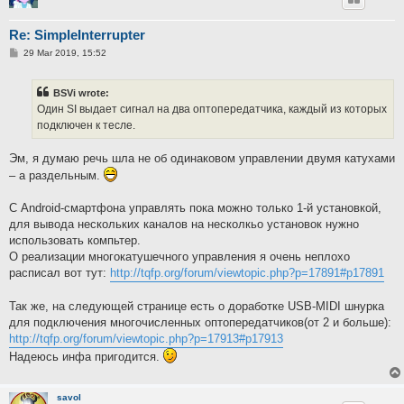
Re: SimpleInterrupter
P
29 Mar 2019, 15:52
o
s
t
BSVi wrote:
Один SI выдает сигнал на два оптопередатчика, каждый из которых
подключен к тесле.
Эм, я думаю речь шла не об одинаковом управлении двумя катухами
– а раздельным.
С Android-смартфона управлять пока можно только 1-й установкой,
для вывода нескольких каналов на несколкьо установок нужно
использовать компьтер.
О реализации многокатушечного управления я очень неплохо
расписал вот тут:
http://tqfp.org/forum/viewtopic.php?p=17891#p17891
Так же, на следующей странице есть о доработке USB-MIDI шнурка
для подключения многочисленных оптопередатчиков(от 2 и больше):
http://tqfp.org/forum/viewtopic.php?p=17913#p17913
Надеюсь инфа пригодится.
savol