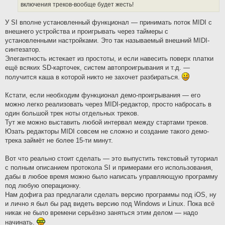
включения треков-вообще будет жесть!
У SI вполне установленный функционал — принимать поток MIDI с
внешнего устройства и проигрывать через таймеры с
установленными настройками. Это так называемый внешний MIDI-
синтезатор.
Элегантность истекает из простоты, и если навесить поверх платки
ещё всяких SD-карточек, систем автопроигрывания и т.д. —
получится каша в которой никто не захочет разбираться.
Кстати, если необходим функционал демо-проигрывания — его
можно легко реализовать через MIDI-редактор, просто набросать в
один большой трек ноты отдельных треков.
Тут же можно выставить любой интервал между стартами треков.
Юзать редакторы MIDI совсем не сложно и создание такого демо-
трека займёт не более 15-ти минут.
Вот что реально стоит сделать — это выпустить текстовый туториал
с полным описанием протокола SI и примерами его использования,
дабы в любое время можно было написать управляющую программу
под любую операционку.
Нам дофига раз предлагали сделать версию программы под iOS, ну
и лично я был бы рад видеть версию под Windows и Linux. Пока всё
никак не было времени серьёзно заняться этим делом — надо
начинать.