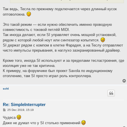
Так ведь, Тесла по прежнему подключается через длинный кусок
оптоволокна.
Это такой режим — если нужно обеспечить именно проводную
совместимость с токовой петлёй MIDI.
Так иногда делают, если SI управляет очень мощной установкой,
рядом с которой любой ноут или синтезатор копытится.
SI держат рядом с компом в клетке Фарадея, а на Теслу отправляют
чисто импульсы прерывания, в наглухо заэкранированный драйвер.
Кроме того, иногда SI используют и за пределами тесластроения, где
изоляция уже не так критична.
К примеру, на форумчике был проект Savola по индукционному
отоплению, там SI просто играл роль контроллера.
schl
Re: SimpleInterrupter
P
25 Dec 2019, 15:19
o
s
Чудеса
t
Даже не думал что у SI столько применений