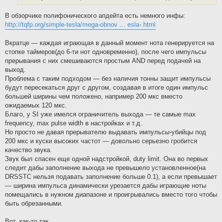
В обзорчике полифонического апдейта есть немного инфы:
http://tqfp.org/simple-tesla/mega-obnov ... esla-.html
Вкратце — каждая играющая в данный момент нота генерируется на
стопке таймеров(до 6-ти нот одновременно), после чего импульсы
прерывания с них смешиваются простым AND перед подачей на
выход.
Проблема с таким подходом — без наличия тонны защит импульсы
будут пересекаться друг с другом, создавая в итоге один импульс
большей ширины чем положено, например 200 мкс вместо
ожидаемых 120 мкс.
Благо, у SI уже имелся ограничитель выхода — те самые max
frequency, max pulse width в настройках и т.д.
Но просто не давая прерывателю выдавать импульсы-убийцы под
200 мкс и куски высоких частот — довольно серьезно гробится
качество звука.
Звук был спасен еще одной надстройкой, duty limit. Она во первых
следит дабы заполнение выхода не превышело установленное(на
DRSSTC нельзя подавать заполнение больше 0.1), а если превышает
— ширина импульса динамически урезается дабы играющие ноты
помещались в нужном диапазоне и проигрывались вместо того чтобы
быть обрезанными.
Вот, как-то так.