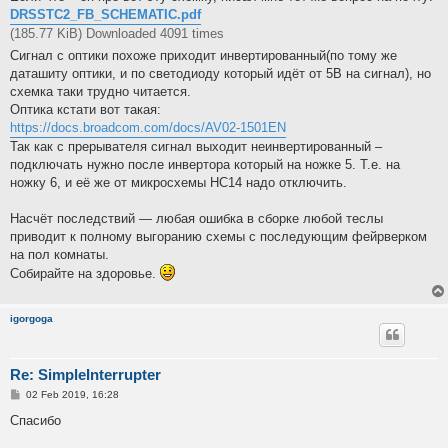
DRSSTC2_FB_SCHEMATIC.pdf
(185.77 KiB) Downloaded 4091 times
Сигнал с оптики похоже приходит инвертированный(по тому же
даташиту оптики, и по светодиоду который идёт от 5В на сигнал), но
схемка таки трудно читается.
Оптика кстати вот такая:
https://docs.broadcom.com/docs/AV02-1501EN
Так как с прерывателя сигнал выходит неинвертированный –
подключать нужно после инвертора который на ножке 5. Т.е. на
ножку 6, и её же от микросхемы HC14 надо отключить.
Насчёт последствий — любая ошибка в сборке любой теслы
приводит к полному выгоранию схемы с последующим фейрверком
на пол комнаты.
Собирайте на здоровье.
igorgoga
Re: SimpleInterrupter
P
02 Feb 2019, 16:28
o
s
Спасибо
t