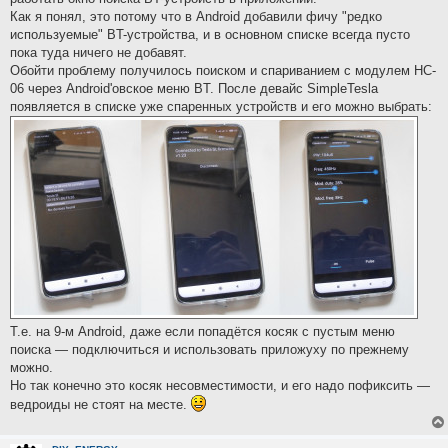
Как я понял, это потому что в Android добавили фичу "редко
используемые" BT-устройства, и в основном списке всегда пусто
пока туда ничего не добавят.
Обойти проблему получилось поиском и спариванием с модулем HC-
06 через Android'овское меню BT. После девайс SimpleTesla
появляется в списке уже спаренных устройств и его можно выбрать:
Т.е. на 9-м Android, даже если попадётся косяк с пустым меню
поиска — подключиться и использовать приложуху по прежнему
можно.
Но так конечно это косяк несовместимости, и его надо пофиксить —
ведроиды не стоят на месте.