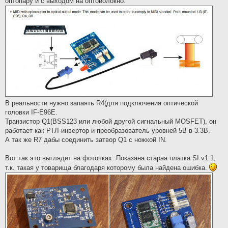
оптопару и с выходом на оптоволокно:
В реальности нужно запаять R4(для подключения оптической
головки IF-E96E.
Транзистор Q1(BSS123 или любой другой сигнальный MOSFET), он
работает как РТЛ-инвертор и преобразователь уровней 5В в 3.3В.
А так же R7 дабы соединить затвор Q1 с ножкой IN.
Вот так это выглядит на фоточках. Показана старая платка SI v1.1,
т.к. такая у товарища благодаря которому была найдена ошибка.