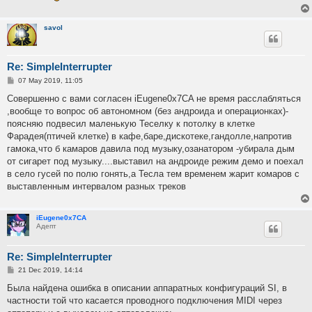
savol
Re: SimpleInterrupter
P
07 May 2019, 11:05
o
s
Совершенно с вами согласен iEugene0x7CA не время расслабляться
t
,вообще то вопрос об автономном (без андроида и операционках)-
поясняю подвесил маленькую Теселку к потолку в клетке
Фарадея(птичей клетке) в кафе,баре,дискотеке,гандолле,напротив
гамока,что б камаров давила под музыку,озанатором -убирала дым
от сигарет под музыку....выставил на андроиде режим демо и поехал
в село гусей по полю гонять,а Тесла тем временем жарит комаров с
выставленным интервалом разных треков
iEugene0x7CA
Адепт
Re: SimpleInterrupter
P
21 Dec 2019, 14:14
o
s
Была найдена ошибка в описании аппаратных конфигураций SI, в
t
частности той что касается проводного подключения MIDI через