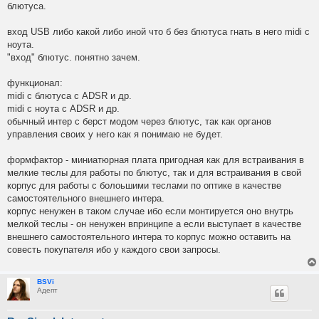
блютуса.
вход USB либо какой либо иной что б без блютуса гнать в него midi с
ноута.
"вход" блютус. понятно зачем.
функционал:
midi с блютуса с ADSR и др.
midi с ноута с ADSR и др.
обычный интер с берст модом через блютус, так как органов
управления своих у него как я понимаю не будет.
формфактор - миниатюрная плата пригодная как для встраивания в
мелкие теслы для работы по блютус, так и для встраивания в свой
корпус для работы с болоьшими теслами по оптике в качестве
самостоятельного внешнего интера.
корпус ненужен в таком случае ибо если монтируется оно внутрь
мелкой теслы - он ненужен впринципе а если выступает в качестве
внешнего самостоятельного интера то корпус можно оставить на
совесть покупателя ибо у каждого свои запросы.
BSVi
Адепт