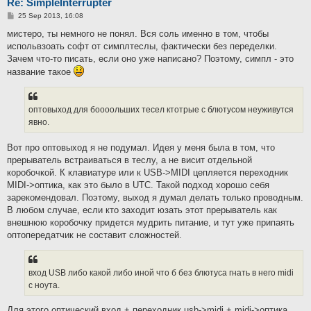
Re: SimpleInterrupter
P
25 Sep 2013, 16:08
o
s
мистеро, ты немного не понял. Вся соль именно в том, чтобы
t
испольвзоать софт от симплтеслы, фактически без переделки.
Зачем что-то писать, если оно уже написано? Поэтому, симпл - это
название такое
оптовыход для боооольших тесел ктотрые с блютусом неуживутся
явно.
Вот про оптовыход я не подумал. Идея у меня была в том, что
прерыватель встраиваться в теслу, а не висит отдельной
коробочкой. К клавиатуре или к USB->MIDI цепляется переходник
MIDI->оптика, как это было в UTC. Такой подход хорошо себя
зарекомендовал. Поэтому, выход я думал делать только проводным.
В любом случае, если кто заходит юзать этот прерыватель как
внешнюю коробочку придется мудрить питание, и тут уже припаять
оптопередатчик не составит сложностей.
вход USB либо какой либо иной что б без блютуса гнать в него midi
с ноута.
Для этого оптический вход + переходник usb->midi + midi->оптика.