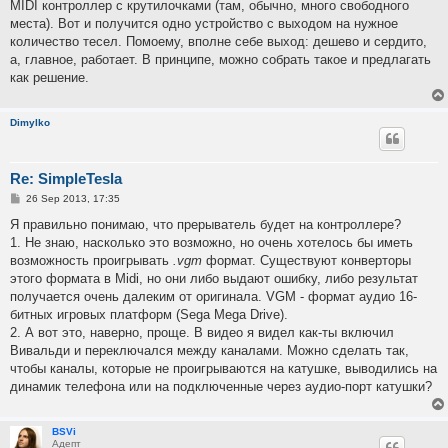
MIDI контроллер с крутилочками (там, обычно, много свободного
места). Вот и получится одно устройство c выходом на нужное
количество тесел. Помоему, вполне себе выход: дешево и сердито,
а, главное, работает. В принципе, можно собрать такое и предлагать
как решение.
Dimylko
Re: SimpleTesla
P
26 Sep 2013, 17:35
o
s
Я правильно понимаю, что прерыватель будет на контроллере?
t
1. Не знаю, насколько это возможно, но очень хотелось бы иметь
возможность проигрывать
.vgm
формат. Существуют конверторы
этого формата в Midi, но они либо выдают ошибку, либо результат
получается очень далеким от оригинала. VGM - формат аудио 16-
битных игровых платформ (Sega Mega Drive).
2. А вот это, наверно, проще. В видео я видел как-ты включил
Вивальди и переключался между каналами. Можно сделать так,
чтобы каналы, которые не проигрываются на катушке, выводились на
динамик телефона или на подключенные через аудио-порт катушки?
BSVi
Адепт