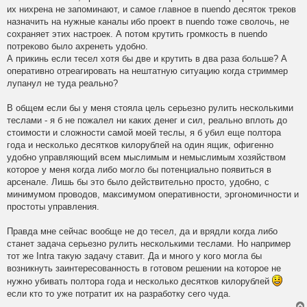
их нихрена не запоминают, и самое главное в nuendo десяток треков
назначить на нужные каналы ибо проект в nuendo тоже сволочь, не
сохраняет этих настроек. А потом крутить громкость в nuendo
потреково было ахренеть удобно.
А прикинь если тесел хотя бы две и крутить в два раза больше? А
оперативно отреагировать на нештатную ситуацию когда стриммер
лупанул не туда реально?
В общем если бы у меня стояла цель серьезно рулить несколькими
теслами - я б не пожалел ни каких денег и сил, реально вплоть до
стоимости и сложности самой моей теслы, я б убил еще полтора
года и несколько десятков килорублей на один ящик, офигенно
удобно управляющий всем мыслимым и немыслимым хозяйством
которое у меня когда либо могло бы потенциально появиться в
арсенале. Лишь бы это было действительно просто, удобно, с
минимумом проводов, максимумом оперативности, эргономичности и
простоты управления.
Правда мне сейчас вообще не до тесел, да и врядли когда либо
станет задача серьезно рулить несколькими теслами. Но например
тот же Intra такую задачу ставит. Да и много у кого могла бы
возникнуть заинтересованность в готовом решении на которое не
нужно убивать полтора года и несколько десятков килорублей
если кто то уже потратит их на разработку сего чуда.