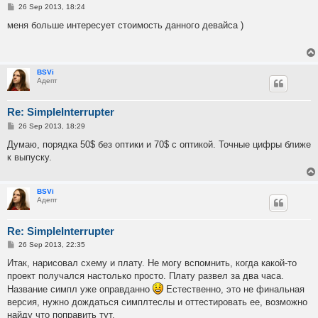
P
26 Sep 2013, 18:24
o
s
меня больше интересует стоимость данного девайса )
t
BSVi
Адепт
Re: SimpleInterrupter
P
26 Sep 2013, 18:29
o
s
Думаю, порядка 50$ без оптики и 70$ c оптикой. Точные цифры ближе
t
к выпуску.
BSVi
Адепт
Re: SimpleInterrupter
P
26 Sep 2013, 22:35
o
s
Итак, нарисовал схему и плату. Не могу вспомнить, когда какой-то
t
проект получался настолько просто. Плату развел за два часа.
Название симпл уже оправданно
Естественно, это не финальная
версия, нужно дождаться симплтеслы и оттестировать ее, возможно
найду что поправить тут.