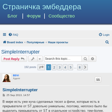
Страничка эмбеддера
Блог
Форум
Сообщество
FAQ
Login
S
Board index
Популярные
Наши проекты
e
SimpleInterrupter
a
Search
Advanced s
Post Reply
r
c
Page
1
of
8
1
2
3
4
5
8
Next
192 posts
…
h
BSVi
Адепт
SimpleInterrupter
P
25 Sep 2013, 14:57
o
s
В мире есть уже куча сделанных тесел а фичи, которые есть в
t
прерывателе от ST довольно уникальны, поэтому, неплохо было бы
выделить прерыватель от ST в отдельное устройство, тем-более,