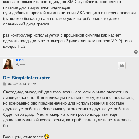
как начет заменить светодиод на SMD и добавить еще один в
питание для визуальной индикации
ну и добавить простой диод в питания АКА защита от переполюсовки
(ну всякое бывает ) на и не такое уж и потребление что даже
слабенький диод грелся
раз контроллер используется с прошивкой симплы как насчет
сделать вход для частотомеров ? (или слишком наглею ? ^_^) типо
входов HU2
BSVi
Адепт
Re: SimpleInterrupter
P
04 Oct 2013, 09:56
o
s
Светодиод выводной для того, чтобы его можно было вывести на
t
лицевую панель. Для индикации питания я могу, конечно, поставить,
но все-раавно оно предназначено для использования в составе
другого устройства. Наверняка у этого самого другого устройства
будет свой диод. Частотомер - это не просто вход, там еще
довольно большой кусок схемы, который сюда тулить не хотелось
бы.
Вообщем, отмазался