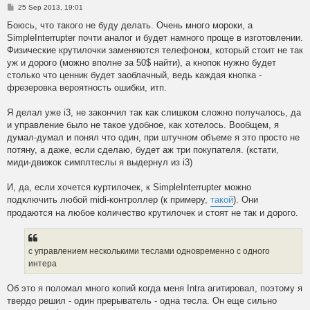
P
25 Sep 2013, 19:01
o
s
Боюсь, что такого не буду делать. Очень много мороки, а
t
SimpleInterrupter почти аналог и будет намного проще в изготовлении.
Физические крутилочки заменяются телефоном, который стоит не так
уж и дорого (можно вполне за 50$ найти), а кнопок нужно будет
столько что ценник будет заоблачный, ведь каждая кнопка -
фрезеровка вероятность ошибки, итп.
Я делал уже i3, не закончил так как слишком сложно получалось, да
и управление было не такое удобное, как хотелось. Вообщем, я
думал-думал и понял что один, при штучном объеме я это просто не
потяну, а даже, если сделаю, будет аж три покупателя. (кстати,
миди-движок симплтеслы я выдернул из i3)
И, да, если хочется куртилочек, к SimpleInterrupter можно
подключить любой midi-контроллер (к примеру,
такой
). Они
продаются на любое количество крутилочек и стоят не так и дорого.
с управлением несколькими теслами одновременно с одного
интера
Об это я поломал много копий когда меня Intra агитировал, поэтому я
твердо решил - один прерыватель - одна тесла. Он еще сильно