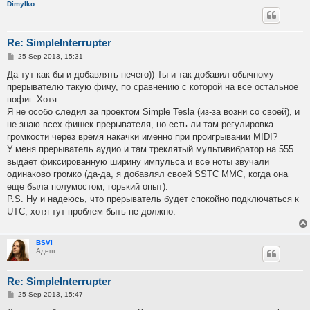
Dimylko
Re: SimpleInterrupter
P
25 Sep 2013, 15:31
o
s
Да тут как бы и добавлять нечего)) Ты и так добавил обычному
t
прерывателю такую фичу, по сравнению с которой на все остальное
пофиг. Хотя...
Я не особо следил за проектом Simple Tesla (из-за возни со своей), и
не знаю всех фишек прерывателя, но есть ли там регулировка
громкости через время накачки именно при проигрывании MIDI?
У меня прерыватель аудио и там треклятый мультивибратор на 555
выдает фиксированную ширину импульса и все ноты звучали
одинаково громко (да-да, я добавлял своей SSTC ММС, когда она
еще была полумостом, горький опыт).
P.S. Ну и надеюсь, что прерыватель будет спокойно подключаться к
UTC, хотя тут проблем быть не должно.
BSVi
Адепт
Re: SimpleInterrupter
P
25 Sep 2013, 15:47
o