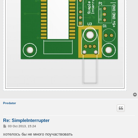
Predator
Re: SimpleInterrupter
P
03 Oct 2013, 15:24
o
s
хотелось бы не много поучаствовать
t