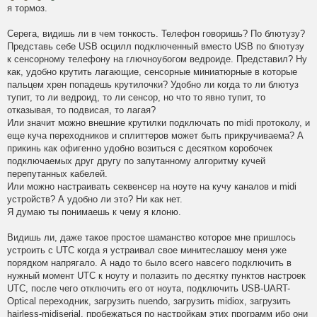
я тормоз.
Серега, видишь ли в чем тонкость. Телефон говоришь? По блютузу?
Представь себе USB осцилл подключенный вместо USB по блютузу
к сенсорному телефону на глючноубогом ведроиде. Представил? Ну
как, удобно крутить лагающие, сенсорные миниатюрные в которые
пальцем хрен попадешь крутилочки? Удобно ли когда то ли блютуз
тупит, то ли ведроид, то ли сенсор, но что то явно тупит, то
отказывая, то подвисая, то лагая?
Или значит можно внешние крутилки подключать по midi протоколу, и
еще куча переходников и сплиттеров может быть прикручиваема? А
прикинь как офигенно удобно возиться с десятком коробочек
подключаемых друг другу по запутанному алгоритму кучей
перепутанных кабелей.
Или можно настраивать секвенсер на ноуте на кучу каналов и midi
устройств? А удобно ли это? Ни как нет.
Я думаю ты понимаешь к чему я клоню.
Видишь ли, даже такое простое шаманство которое мне пришлось
устроить с UTC когда я устраивал свое минитеслашоу меня уже
порядком напрягало. А надо то было всего навсего подключить в
нужный момент UTC к ноуту и полазить по десятку пунктов настроек
UTC, после чего отключить его от ноута, подключить USB-UART-
Optical переходник, загрузить nuendo, загрузить midiox, загрузить
hairless-midiserial, пробежаться по настройкам этих программ ибо они