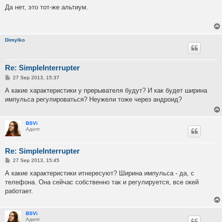
s
Да нет, это тот-же альтиум.
t
Dimylko
Re: SimpleInterrupter
P
27 Sep 2013, 15:37
o
s
А какие характеристики у прерывателя будут? И как будет ширина
t
импульса регулироваться? Неужели тоже через андроид?
BSVi
Адепт
Re: SimpleInterrupter
P
27 Sep 2013, 15:45
o
s
А какие характеристики итнересуют? Ширина импульса - да, с
t
телефона. Она сейчас собственно так и регулируется, все окей
работает.
BSVi
Адепт