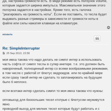
s
Да, настройка громкости есть. В миди режиме есть ползунок volume,
t
которым задается ширина импульса. Максимальное значение этого
ползунка задается в настройках. Кроме того, есть галочка
"реагировать на громкость ноты". Если ее поставить, то тесла будет
выдавать разные стримеры в зависимости от громкости ноты в
файле или силы нажатия клавиши на клавиатуре.
misterio
Re: SimpleInterrupter
P
25 Sep 2013, 15:58
o
s
моя имха такова что надо делать не симпл интер а использовать
t
часть софта от симпл теслы в супер инетере. т.е. это должен быть
навороченый, полноценный интер со всеми вообразимыми режимами,
в том числе с работой от блютус ведроидов. или по крайней мере
если сразу такой интер не сделать то запланировать на будущее
было б неплохо.
если всетаки интер сделать симпл то моя имха такова что нужны:
оптовыход для боооольших тесел ктотрые с блютусом неуживутся
явно.
проводной выход для мелких тесел которые будут работать и с