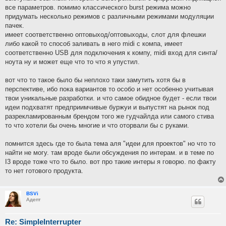
все параметров. помимо классического burst режима можно
придумать несколько режимов с различными режимами модуляции
пачек.
имеет соответственно оптовыход/оптовыходы, слот для флешки
либо какой то способ заливать в него midi с компа, имеет
соответственно USB для подключения к компу, midi вход для синта/
ноута ну и может еще что то что я упустил.
вот что то такое было бы неплохо таки замутить хотя бы в
перспективе, ибо пока вариантов то особо и нет особенно учитывая
твои уникальные разработки. и что самое обидное будет - если твои
идеи подхватят предприимчивые буржуи и выпустят на рынок под
разрекламированным брендом того же гудчайлда или самого стива
то что хотели бы очень многие и что оторвали бы с руками.
помнится здесь где то была тема аля "идеи для проектов" но что то
найти не могу. там вроде были обсуждения по интерам. и в теме по
I3 вроде тоже что то было. вот про такие интеры я говорю. по факту
то нет готового продукта.
BSVi
Адепт
Re: SimpleInterrupter