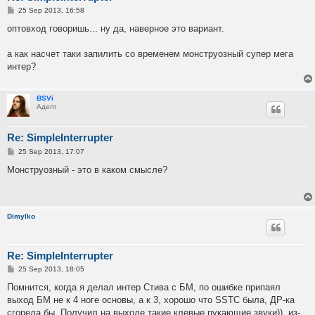
P
25 Sep 2013, 16:58
o
s
оптовход говоришь... ну да, наверное это вариант.
t
а как насчет таки запилить со временем монструозный супер мега
интер?
BSVi
Адепт
Re: SimpleInterrupter
P
25 Sep 2013, 17:07
o
s
Монструозный - это в каком смысле?
t
Dimylko
Re: SimpleInterrupter
P
25 Sep 2013, 18:05
o
s
Помнится, когда я делал интер Стива с БМ, по ошибке припаял
t
выход БМ не к 4 ноге основы, а к 3, хорошо что SSTC была, ДР-ка
сгорела бы. Получил на выходе такие клевые пукающие звуки)), из-