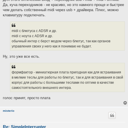
Да, куча переходников - не красиво, но это намного проще и быстрее
чем делать собственный midi через usb + драйвера. Плюс, можно
клавиатуру подключать.
midi с блютуса с ADSR и др.
midi с ноута с ADSR и др.
обычный интер с берст модом через блютус, так как органов
управления своих у него как я понимаю не будет.
Ну, это уже все есть.
формфактор - миниатюрная плата пригодная как для встраивания
в мелкие теслы для работы по блютус, так и для встраивания в свой
корпус для работы с болоьшими теслами по оптике в качестве
самостоятельного внешнего интера.
голос принят, просто плата
misterio
Re: SimpleInterrupter