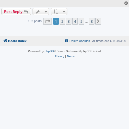
Post Reply
Page
1
of
8
1
2
3
4
5
8
Next
192 posts
…
Board index
Delete cookies
All times are
UTC+03:00
Powered by
phpBB
® Forum Software © phpBB Limited
Privacy
|
Terms