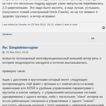
за того что несколько подряд идущих узких импульсов перебивались
2-3 широченными. Это надо было заснять, а еще лучше, услышать
(получился этакий электронный Uncle Funcle), но на тот момент я
здорово труханул, а интер исправил.
Last edited by
Dimylko
on 25 Sep 2013, 18:23, edited 1 time in total.
misterio
Re: SimpleInterrupter
P
25 Sep 2013, 18:22
o
s
всмысле полноценный многофункциональный внешний интер речь о
t
котором неоднократно заходила и хотелки высказывались.
примерно такое:
ящик с дисплеем и крутилками который могет следующее:
воспроизводить midi файл с флешки и с компа/синта со всеми
примочками аля ADSR и удобным управлением параметрами с
крутилок и кнопок наборту. с управлением несколькими теслами
одновременно с одного интера, либо с нескольких "slave" интеров но
ессно работающих синхронно и управляемых с одного "master".
выступать обычным интером с burst режимом с цифровой индикацией