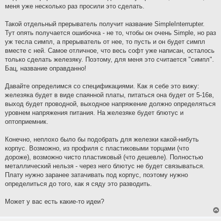
меня уже несколько раз просили это сделать.
Такой отдельный прерыватель получит название SimpleInterrupter.
Тут опять получается ошибочка - не то, чтобы он очень Simple, но раз
уж тесла симпл, а прерыватель от нее, то пусть и он будет симпл
вместе с ней. Самое отличное, что весь софт уже написан, осталось
только сделать железяку. Поэтому, для меня это считается "симпл".
Бац, название оправданно!
Давайте определимся со спецификациями. Как я себе это вижу:
железяка будет в виде спаянной платы, питаться она будет от 5-16в,
выход будет проводной, выходное напряжение должно определяться
уровнем напряжения питания. На железяке будет блютус и
оптоприемник.
Конечно, неплохо было бы подобрать для железки какой-нибуть
корпус. Возможно, из профиля с пластиковыми торцами (что
дороже), возможно чисто пластиковый (что дешевле). Полностью
металлический нельзя - через него блютус не будет связываться.
Плату нужно заранее затачивать под корпус, поэтому нужно
определиться до того, как я сяду это разводить.
Может у вас есть какие-то идеи?