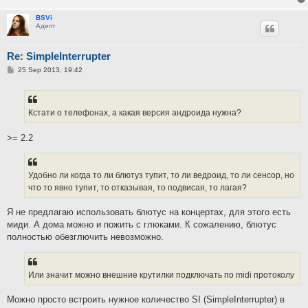
BSVi
Адепт
Re: SimpleInterrupter
P
25 Sep 2013, 19:42
o
s
t
Кстати о телефонах, а какая версия андроида нужна?
>= 2.2
Удобно ли когда то ли блютуз тупит, то ли ведроид, то ли сенсор, но
что то явно тупит, то отказывая, то подвисая, то лагая?
Я не предлагаю использовать блютус на концертах, для этого есть
миди. А дома можно и пожить с глюками. К сожалению, блютус
полностью обезглючить невозможно.
Или значит можно внешние крутилки подключать по midi протоколу
Можно просто встроить нужное количество SI (SimpleInterrupter) в