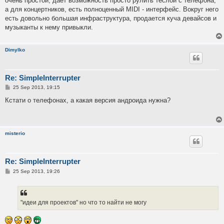
очень простой, дает возможность просто рулить теслой с телефона,
а для концертников, есть полноценный MIDI - интерфейс. Вокруг него
есть довольно большая инфраструктура, продается куча девайсов и
музыканты к нему привыкли.
Dimylko
Re: SimpleInterrupter
P
25 Sep 2013, 19:15
o
s
Кстати о телефонах, а какая версия андроида нужна?
t
misterio
Re: SimpleInterrupter
P
25 Sep 2013, 19:26
o
s
t
"идеи для проектов" но что то найти не могу