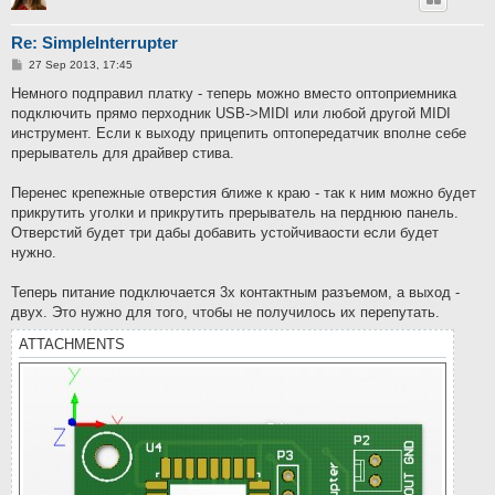
Re: SimpleInterrupter
P
27 Sep 2013, 17:45
o
s
Немного подправил платку - теперь можно вместо оптоприемника
t
подключить прямо перходник USB->MIDI или любой другой MIDI
инструмент. Если к выходу прицепить оптопередатчик вполне себе
прерыватель для драйвер стива.
Перенес крепежные отверстия ближе к краю - так к ним можно будет
прикрутить уголки и прикрутить прерыватель на перднюю панель.
Отверстий будет три дабы добавить устойчиваости если будет
нужно.
Теперь питание подключается 3х контактным разъемом, а выход -
двух. Это нужно для того, чтобы не получилось их перепутать.
ATTACHMENTS