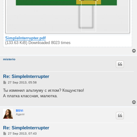
SimpleInterrupter.pdf
(133.63 KiB) Downloaded 8023 times
misterio
Re: SimpleInterrupter
P
27 Sep 2013, 05:58
o
s
Ты изменил альтиуму с иглом? Кощунство!
t
А платка классная, малютка.
BSVi
Адепт
Re: SimpleInterrupter
P
27 Sep 2013, 07:43
o