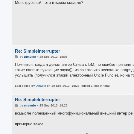
s
Монструозный - это в каком смысле?
t
Re: SimpleInterrupter
P
by
Dimylko
»
25 Sep 2013, 18:05
o
s
Помнится, когда я делал интер Стива с БМ, по ошибке припаял 
t
такие клевые пукающие звуки)), из-за того что несколько подр
услышать (получился этакий электронный Uncle Funcle), но на т
Last edited by
Dimylko
on 25 Sep 2013, 18:23, edited 1 time in total.
Re: SimpleInterrupter
P
by
misterio
»
25 Sep 2013, 18:22
o
s
всмысле полноценный многофункциональный внешний интер речь
t
примерно такое: