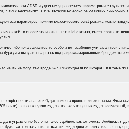
примочками аля ADSR и удобным управлением параметрами с крутилок и 
а, либо с нескольких "slave" интеров но ессно работающих синхронно и
цией все параметров. помимо классического burst режима можно приду
ибо какой то способ заливать в него midi с компа, имеет соответстве
пустил.
ективе, ибо пока вариантов то особо и нет особенно учитывая твои уника
ые буржуи и выпустят на рынок под разрекламированным брендом того ж
.
 то найти не могу. там вроде были обсуждения по интерам. и в теме по I
eInterrupter почти аналог и будет намного проще в изготовлении. Физиче
0$ найти), а кнопок нужно будет столько что ценник будет заоблачный, 
ь, да и управление было не такое удобное, как хотелось. Вообщем, я ду
ю, будет аж три покупателя. (кстати, миди-движок симплтеслы я выдерну