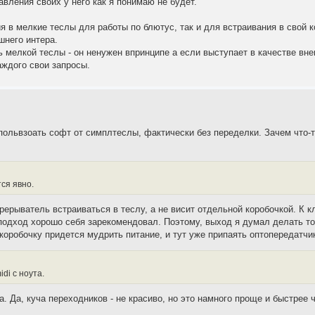
авления своих у него как я понимаю не будет.
 в мелкие теслы для работы по блютус, так и для встраивания в свой к
шнего интера.
ь мелкой теслы - он ненужен впринципе а если выступает в качестве вн
аждого свои запросы.
спольвзоать софт от симплтеслы, фактически без переделки. Зачем что-т
ся явно.
рерыватель встраиваться в теслу, а не висит отдельной коробочкой. К 
й подход хорошо себя зарекомендовал. Поэтому, выход я думал делать 
коробочку придется мудрить питание, и тут уже припаять оптопередатчи
di с ноута.
а. Да, куча переходников - не красиво, но это намного проще и быстрее