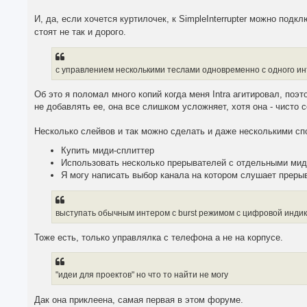
И, да, если хочется куртилочек, к SimpleInterrupter можно подк
стоят не так и дорого.
с управлением несколькими теслами одновременно с одного и
Об это я поломал много копий когда меня Intra агитировал, поэ
не добавлять ее, она все слишком усложняет, хотя она - чисто 
Несколько слейвов и так можно сделать и даже несколькими сп
Купить миди-сплиттер
Использовать несколько прерывателей с отдельными миди
Я могу написать выбор канала на котором слушает преры
выступать обычным интером с burst режимом с цифровой инди
Тоже есть, только управлялка с телефона а не на корпусе.
"идеи для проектов" но что то найти не могу
Дак она приклеена, самая первая в этом форуме.