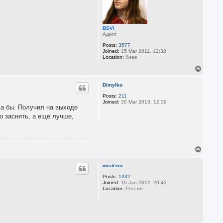
BSVi
Адепт
Posts:
3577
Joined:
15 Mar 2011, 12:32
Location:
Киев
T
o
p
Dimylko
Posts:
211
Joined:
30 Mar 2013, 12:39
ла бы. Получил на выходе
о заснять, а еще лучше,
T
o
p
misterio
Posts:
1032
Joined:
16 Jan 2012, 20:43
Location:
Россия