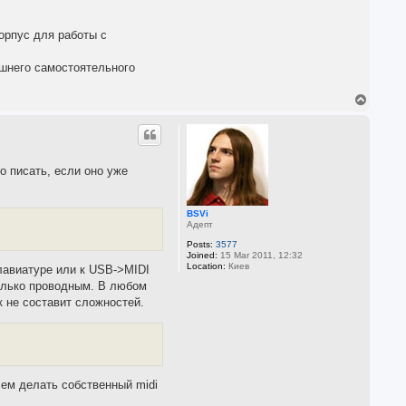
орпус для работы с
ешнего самостоятельного
T
o
p
о писать, если оно уже
BSVi
Адепт
Posts:
3577
Joined:
15 Mar 2011, 12:32
Location:
Киев
клавиатуре или к USB->MIDI
только проводным. В любом
к не составит сложностей.
 чем делать собственный midi