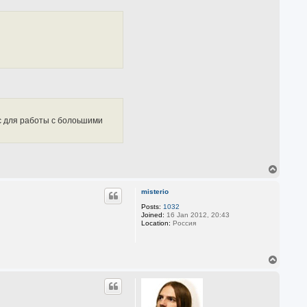
ус для работы с болоьшими
T
o
p
misterio
Posts:
1032
Joined:
16 Jan 2012, 20:43
Location:
Россия
T
o
p