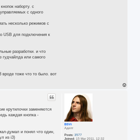
кнопок наборту. с
 управляемых с одного
мать несколько режимов с
нно USB для подключения к
льные разработки. и что
е гудчайлда или самого
3 вроде тоже что то было. вот
T
o
p
ские крутилочки заменяются
ведь каждая кнопка -
BSVi
Адепт
мал-думал и понял что один,
Posts:
3577
л из i3)
Joined:
15 Mar 2011, 12:32