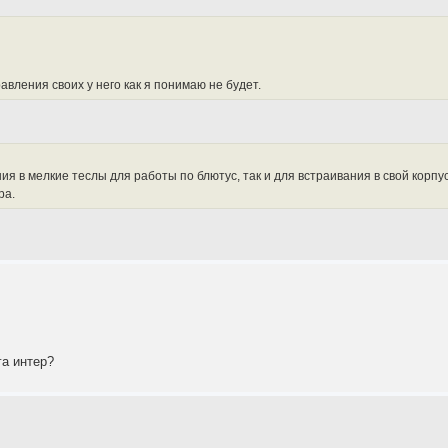
авления своих у него как я понимаю не будет.
я в мелкие теслы для работы по блютус, так и для встраивания в свой корп
ра.
га интер?