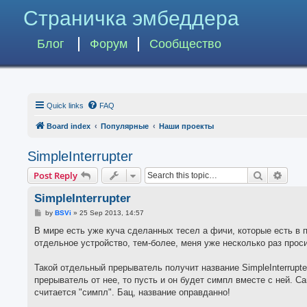
Страничка эмбеддера
Блог
Форум
Сообщество
Quick links
FAQ
Board index
Популярные
Наши проекты
SimpleInterrupter
Search
Advan
Post Reply
SimpleInterrupter
P
by
BSVi
»
25 Sep 2013, 14:57
o
s
В мире есть уже куча сделанных тесел а фичи, которые есть в
t
отдельное устройство, тем-более, меня уже несколько раз прос
Такой отдельный прерыватель получит название SimpleInterrupter
прерыватель от нее, то пусть и он будет симпл вместе с ней. С
считается "симпл". Бац, название оправданно!