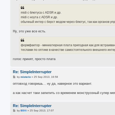
midi с блютуса с ADSR и др.
midi с ноута с ADSR и др.
обычный интер с берст модом через блютус, так как органов упр
Ну, это уже все есть.
формфактор - миниатюрная плата пригодная как для встраивани
теслами по оптике в качестве самостоятельного внешнего инте
голос принят, просто плата
Re: SimpleInterrupter
P
by
misterio
»
25 Sep 2013, 16:58
o
s
оптовход говоришь... ну да, наверное это вариант.
t
а как насчет таки запилить со временем монструозный супер ме
Re: SimpleInterrupter
P
by
BSVi
»
25 Sep 2013, 17:07
o