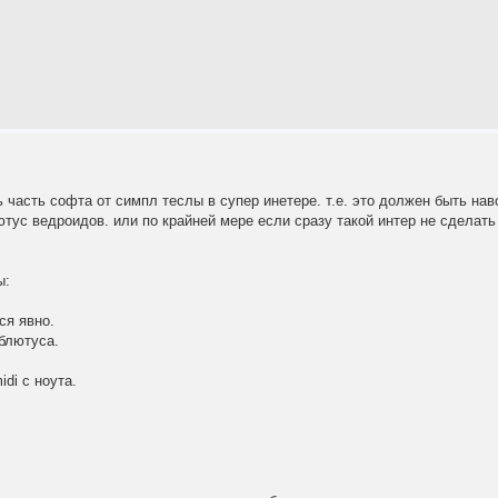
ь часть софта от симпл теслы в супер инетере. т.е. это должен быть на
тус ведроидов. или по крайней мере если сразу такой интер не сделать
ы:
ся явно.
блютуса.
di с ноута.