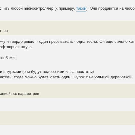
лючить любой midi-контроллер (к примеру,
такой
). Они продаются на любо
нтера
тому я твердо решил - один прерыватель - одна тесла. Он еще сильно х
софтварная штука.
особами:
 штурками (они будут недорогими из-за простоты)
ватель, тогда можно будет юзать один шнурок с небольшой доработкой.
кацией все параметров