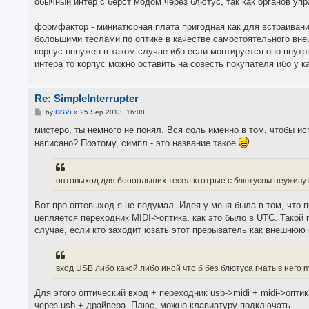
обычный интер с берст модом через блютус, так как органов упр
формфактор - миниатюрная плата пригодная как для встраивания
болоьшими теслами по оптике в качестве самостоятельного вне
корпус ненужен в таком случае ибо если монтируется оно внутр
интера то корпус можно оставить на совесть покупателя ибо у к
Re: SimpleInterrupter
P
by
BSVi
»
25 Sep 2013, 16:08
o
s
мистеро, ты немного не понял. Вся соль именно в том, чтобы и
t
написано? Поэтому, симпл - это название такое
оптовыход для боооольших тесел ктотрые с блютусом неуживут
Вот про оптовыход я не подумал. Идея у меня была в том, что п
цепляется переходник MIDI->оптика, как это было в UTC. Тако
случае, если кто заходит юзать этот прерыватель как внешнюю 
вход USB либо какой либо иной что б без блютуса гнать в него mi
Для этого оптический вход + переходник usb->midi + midi->оптик
через usb + драйвера. Плюс, можно клавиатуру подключать.