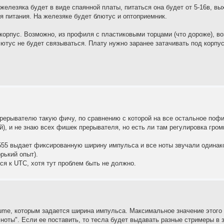
железяка будет в виде спаянной платы, питаться она будет от 5-16в, вы
 питания. На железяке будет блютус и оптоприемник.
 корпус. Возможно, из профиля с пластиковыми торцами (что дороже), в
лютус не будет связываться. Плату нужно заранее затачивать под корпу
прерывателю такую фичу, по сравнению с которой на все остальное пофиг
ей), и не знаю всех фишек прерывателя, но есть ли там регулировка гро
555 выдает фиксированную ширину импульса и все ноты звучали одинако
рький опыт).
ся к UTC, хотя тут проблем быть не должно.
lume, которым задается ширина импульса. Максимальное значение этого 
ь ноты". Если ее поставить, то тесла будет выдавать разные стримеры в 