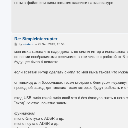
ноты в файле или силы нажатия клавиши на клавиатуре.
Re: SimpleInterrupter
P
by
misterio
»
25 Sep 2013, 15:58
o
s
моя имха такова что надо делать не симпл интер а использоват
t
со всеми вообразимыми режимами, в том числе с работой от блю
будущее было б неплохо.
если всетаки интер сделать симпл то моя имха такова что нужн
оптовыход для боооольших тесел ктотрые с блютусом неуживут
проводной выход для мелких тесел которые будут работать и с 
вход USB либо какой либо иной что б без блютуса гнать в него mi
"вход" блютус. понятно зачем.
функционал:
midi с блютуса с ADSR и др.
midi с ноута с ADSR и др.