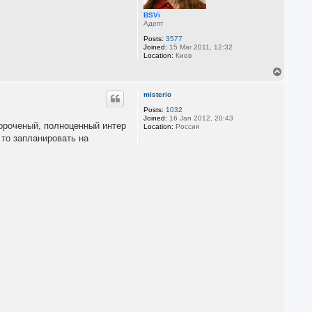
BSVi
Адепт
Posts:
3577
Joined:
15 Mar 2011, 12:32
Location:
Киев
T
o
p
misterio
Posts:
1032
Joined:
16 Jan 2012, 20:43
вороченый, полноценный интер
Location:
Россия
 то запланировать на