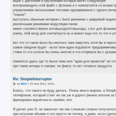
ящик с дисплеем и крутилками который могет следующее:
воспроизводить midi файл с флешки и с компа/синта со всеми 
управлением несколькими теслами одновременно с одного интер
"master".
выступать обычным интером с burst режимом с цифровой индика
различными режимами модуляции пачек.
имеет соответственно оптовыход/оптовыходы, слот для флешки л
компу, midi вход для синта/ноута ну и может еще что то что я у
вот что то такое было бы неплохо таки замутить хотя бы в персп
самое обидное будет - если твои идеи подхватят предприимчив
стива то что хотели бы очень многие и что оторвали бы с руками
помнится здесь где то была тема аля "идеи для проектов" но что
про такие интеры я говорю. по факту то нет готового продукта.
Re: SimpleInterrupter
P
by
BSVi
»
25 Sep 2013, 19:01
o
s
Боюсь, что такого не буду делать. Очень много мороки, а Simpl
t
телефоном, который стоит не так уж и дорого (можно вполне за 5
фрезеровка вероятность ошибки, итп.
Я делал уже i3, не закончил так как слишком сложно получалос
при штучном объеме я это просто не потяну, а даже, если сдела