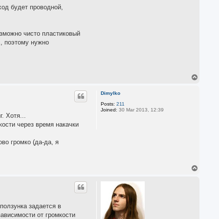
ход будет проводной,
озможно чисто пластиковый
с, поэтому нужно
T
o
p
Dimylko
Posts:
211
Joined:
30 Mar 2013, 12:39
. Хотя...
мкости через время накачки
во громко (да-да, я
T
o
p
ползунка задается в
зависимости от громкости