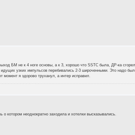
выход БМ не к 4 ноге основы, а к 3, хорошо что SSTC была, ДР-ка сгоре
яд идущих узких импульсов перебивались 2-3 широченными. Это надо был
от момент я здорово труханул, а интер исправил.
 о котором неоднократно заходила и хотелки высказывались.