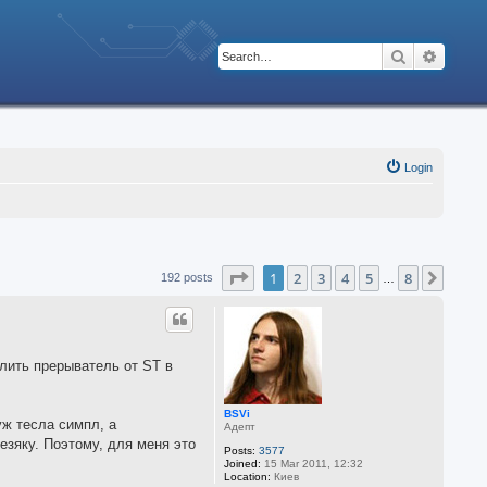
Search
Advanc
Login
Page
1
of
8
1
2
3
4
5
8
Next
192 posts
…
лить прерыватель от ST в
BSVi
уж тесла симпл, а
Адепт
езяку. Поэтому, для меня это
Posts:
3577
Joined:
15 Mar 2011, 12:32
Location:
Киев