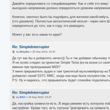
Давайте определимся со спецификациями. Как я себе это вижу: 
выходное напряжение должно определяться уровнем напряжения
Конечно, неплохо было бы подобрать для железки какой-нибуть
(что дешевле). Полностью металлический нельзя - через него б
определиться до того, как я сяду это разводить.
Может у вас есть какие-то идеи?
Re: SimpleInterrupter
P
by
Dimylko
»
25 Sep 2013, 15:31
o
s
Да тут как бы и добавлять нечего)) Ты и так добавил обычному 
t
Я не особо следил за проектом Simple Tesla (из-за возни со сво
именно при проигрывании MIDI?
У меня прерыватель аудио и там треклятый мультивибратор на 
добавлял своей SSTC ММС, когда она еще была полумостом, го
P.S. Ну и надеюсь, что прерыватель будет спокойно подключать
Re: SimpleInterrupter
P
by
BSVi
»
25 Sep 2013, 15:47
o
s
Да, настройка громкости есть. В миди режиме есть ползунок vo
t
настройках. Кроме того, есть галочка "реагировать на громкост