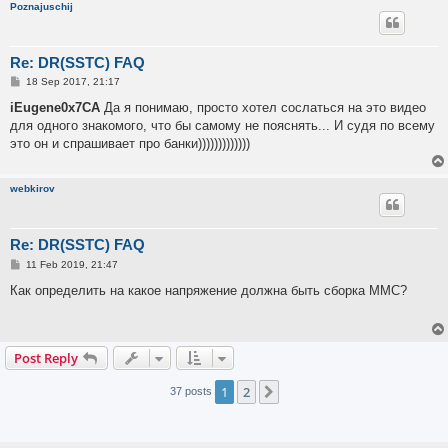
Poznajuschij
Re: DR(SSTC) FAQ
P
18 Sep 2017, 21:17
o
s
iEugene0x7CA
Да я понимаю, просто хотел сослаться на это видео
t
для одного знакомого, что бы самому не пояснять... И судя по всему
это он и спрашивает про банки)))))))))))))
webkirov
Re: DR(SSTC) FAQ
P
11 Feb 2019, 21:47
o
s
Как определить на какое напряжение должна быть сборка ММС?
t
Post Reply
1
2
Next
37 posts