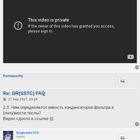
Poznajuschij
Re: DR(SSTC) FAQ
P
17 Sep 2017, 23:29
o
s
2.3. Чем определяется емкость конденсаторов фильтра в
t
(полу)мосте теслы?
Видео сдохло в ссылке (((
iEugene0x7CA
Адепт