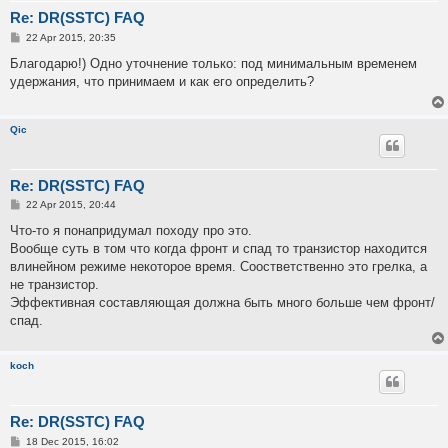
Re: DR(SSTC) FAQ
P
22 Apr 2015, 20:35
o
s
Благодарю!) Одно уточнение только: под минимальным временем
t
удержания, что принимаем и как его определить?
Qic
Re: DR(SSTC) FAQ
P
22 Apr 2015, 20:44
o
s
Что-то я понапридумал походу про это.
t
Вообще суть в том что когда фронт и спад то транзистор находится
влинейном режиме некоторое время. Соостветственно это грелка, а
не транзистор.
Эффективная составляющая должна быть много больше чем фронт/
спад.
koch
Re: DR(SSTC) FAQ
P
18 Dec 2015, 16:02