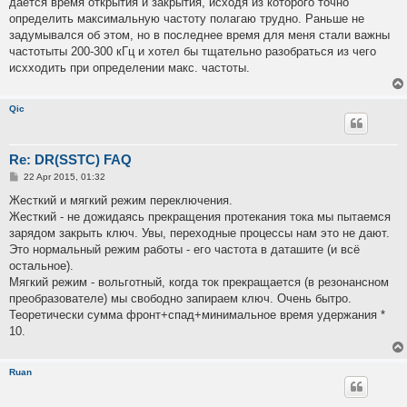
дается время открытия и закрытия, исходя из которого точно
определить максимальную частоту полагаю трудно. Раньше не
задумывался об этом, но в последнее время для меня стали важны
частотыты 200-300 кГц и хотел бы тщательно разобраться из чего
исхходить при определении макс. частоты.
Qic
Re: DR(SSTC) FAQ
P
22 Apr 2015, 01:32
o
s
Жесткий и мягкий режим переключения.
t
Жесткий - не дожидаясь прекращения протекания тока мы пытаемся
зарядом закрыть ключ. Увы, переходные процессы нам это не дают.
Это нормальный режим работы - его частота в даташите (и всё
остальное).
Мягкий режим - вольготный, когда ток прекращается (в резонансном
преобразователе) мы свободно запираем ключ. Очень бытро.
Теоретически сумма фронт+спад+минимальное время удержания *
10.
Ruan