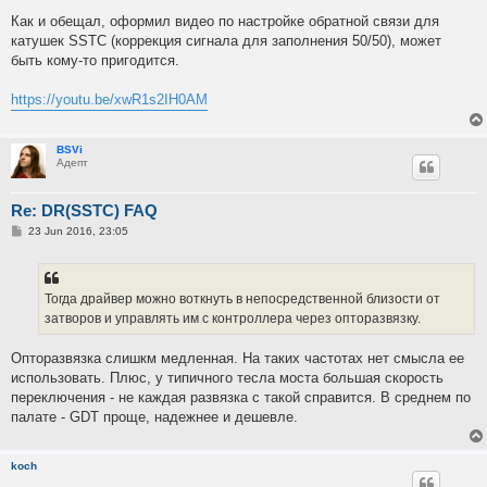
o
s
Как и обещал, оформил видео по настройке обратной связи для
t
катушек SSTC (коррекция сигнала для заполнения 50/50), может
быть кому-то пригодится.
https://youtu.be/xwR1s2IH0AM
BSVi
Адепт
Re: DR(SSTC) FAQ
P
23 Jun 2016, 23:05
o
s
t
Тогда драйвер можно воткнуть в непосредственной близости от
затворов и управлять им с контроллера через опторазвязку.
Опторазвязка слишкм медленная. На таких частотах нет смысла ее
использовать. Плюс, у типичного тесла моста большая скорость
переключения - не каждая развязка с такой справится. В среднем по
палате - GDT проще, надежнее и дешевле.
koch