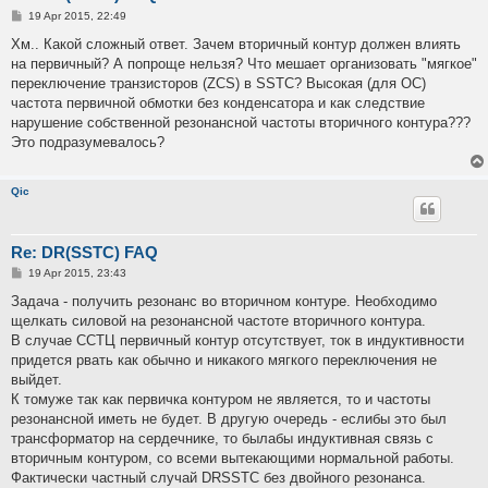
P
19 Apr 2015, 22:49
o
s
Хм.. Какой сложный ответ. Зачем вторичный контур должен влиять
t
на первичный? А попроще нельзя? Что мешает организовать "мягкое"
переключение транзисторов (ZCS) в SSTC? Высокая (для ОС)
частота первичной обмотки без конденсатора и как следствие
нарушение собственной резонансной частоты вторичного контура???
Это подразумевалось?
Qic
Re: DR(SSTC) FAQ
P
19 Apr 2015, 23:43
o
s
Задача - получить резонанс во вторичном контуре. Необходимо
t
щелкать силовой на резонансной частоте вторичного контура.
В случае ССТЦ первичный контур отсутствует, ток в индуктивности
придется рвать как обычно и никакого мягкого переключения не
выйдет.
К томуже так как первичка контуром не является, то и частоты
резонансной иметь не будет. В другую очередь - еслибы это был
трансформатор на сердечнике, то былабы индуктивная связь с
вторичным контуром, со всеми вытекающими нормальной работы.
Фактически частный случай DRSSTC без двойного резонанса.