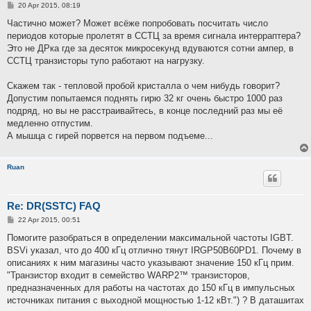
P
20 Apr 2015, 08:19
o
s
Частично может? Может всёже попробовать посчитать число
t
периодов которые пролетят в ССТЦ за время сигнала интерраптера?
Это не ДРка где за десяток микросекунд вдуваются сотни ампер, в
ССТЦ транзисторы тупо работают на нагрузку.
Скажем так - тепловой пробой кристалла о чем нибудь говорит?
Допустим попытаемся поднять гирю 32 кг очень быстро 1000 раз
подряд, но вы не расстраивайтесь, в конце последний раз мы её
медленно отпустим.
А мышца с гирей порвется на первом подъеме...
Ruan
Re: DR(SSTC) FAQ
P
22 Apr 2015, 00:51
o
s
Помогите разобраться в определении максимальной частоты IGBT.
t
BSVi указал, что до 400 кГц отлично тянут IRGP50B60PD1. Почему в
описаниях к ним магазины часто указывают значение 150 кГц прим.
"Транзистор входит в семейство WARP2™ транзисторов,
предназначенных для работы на частотах до 150 кГц в импульсных
источниках питания с выходной мощностью 1-12 кВт.") ? В даташитах