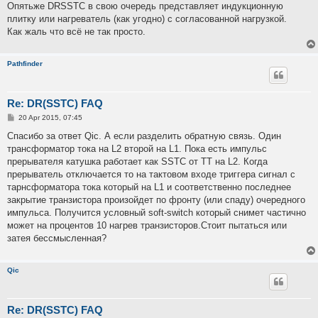
Опятьже DRSSTC в свою очередь представляет индукционную
плитку или нагреватель (как угодно) с согласованной нагрузкой.
Как жаль что всё не так просто.
Pathfinder
Re: DR(SSTC) FAQ
P
20 Apr 2015, 07:45
o
s
Спасибо за ответ Qic. А если разделить обратную связь. Один
t
трансформатор тока на L2 второй на L1. Пока есть импульс
прерывателя катушка работает как SSTC от ТТ на L2. Когда
прерыватель отключается то на тактовом входе триггера сигнал с
тарнсформатора тока который на L1 и соответственно последнее
закрытие транзистора произойдет по фронту (или спаду) очередного
импульса. Получится условный soft-switch который снимет частично
может на процентов 10 нагрев транзисторов.Стоит пытаться или
затея бессмысленная?
Qic
Re: DR(SSTC) FAQ