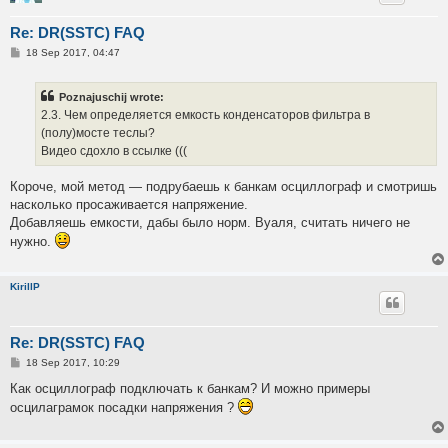
Re: DR(SSTC) FAQ
P
18 Sep 2017, 04:47
o
s
t
Poznajuschij wrote:
2.3. Чем определяется емкость конденсаторов фильтра в
(полу)мосте теслы?
Видео сдохло в ссылке (((
Короче, мой метод — подрубаешь к банкам осциллограф и смотришь
насколько просаживается напряжение.
Добавляешь емкости, дабы было норм. Вуаля, считать ничего не
нужно.
KirillP
Re: DR(SSTC) FAQ
P
18 Sep 2017, 10:29
o
s
Как осциллограф подключать к банкам? И можно примеры
t
осцилаграмок посадки напряжения ?