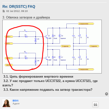
Re: DR(SSTC) FAQ
P
02 Jul 2012, 09:10
o
s
3. Обвязка затворов и драйвера
t
3.1. Цепь формирования мертвого времени
3.2. У нас продают только UCC37322, а нужна UCC37321, где
взять?
3.3. Какое напряжение подавать на затвор транзистора?
BSVi
Адепт