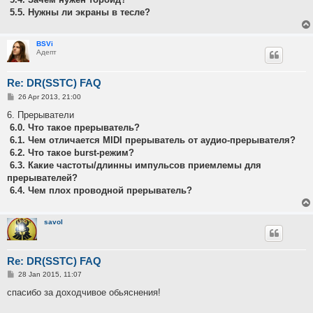
5.5. Нужны ли экраны в тесле?
BSVi
Адепт
Re: DR(SSTC) FAQ
P
26 Apr 2013, 21:00
o
s
6. Прерыватели
t
6.0. Что такое прерыватель?
6.1. Чем отличается MIDI прерыватель от аудио-прерывателя?
6.2. Что такое burst-режим?
6.3. Какие частоты/длинны импульсов приемлемы для
прерывателей?
6.4. Чем плох проводной прерыватель?
savol
Re: DR(SSTC) FAQ
P
28 Jan 2015, 11:07
o
s
спасибо за доходчивое обьяснения!
t