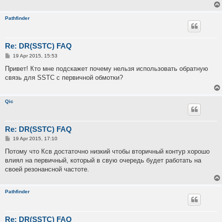
Pathfinder
Re: DR(SSTC) FAQ
P
19 Apr 2015, 15:53
o
s
Привет! Кто мне подскажет почему нельзя использовать обратную
t
связь для SSTC с первичной обмотки?
Qic
Re: DR(SSTC) FAQ
P
19 Apr 2015, 17:10
o
s
Потому что Ксв достаточно низкий чтобы вторичный контур хорошо
t
влиял на первичный, который в свую очередь будет работать на
своей резонансной частоте.
Pathfinder
Re: DR(SSTC) FAQ