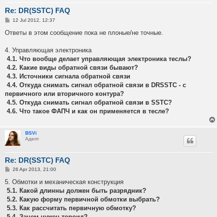
Re: DR(SSTC) FAQ
P
12 Jul 2012, 12:37
o
s
Ответы в этом сообщение пока не плоные/не точные.
t
4. Управляющая электроника
4.1. Что вообще делает управляющая электроника теслы?
4.2. Какие виды обратной связи бывают?
4.3. Источники сигнала обратной связи
4.4. Откуда снимать сигнал обратной связи в DRSSTC - с
первичного или вторичного контура?
4.5. Откуда снимать сигнал обратной связи в SSTC?
4.6. Что такое ФАПЧ и как он применяется в тесле?
BSVi
Адепт
Re: DR(SSTC) FAQ
P
26 Apr 2013, 21:00
o
s
5. Обмотки и механическая конструкция
t
5.1. Какой длинны должен быть разрядник?
5.2. Какую форму первичной обмотки выбрать?
5.3. Как рассчитать первичную обмотку?
5.4. Зачем нужен тороид?