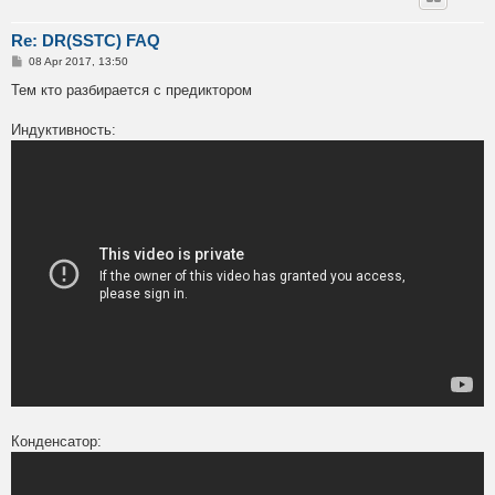
Re: DR(SSTC) FAQ
P
08 Apr 2017, 13:50
o
s
Тем кто разбирается с предиктором
t
Индуктивность:
Конденсатор: