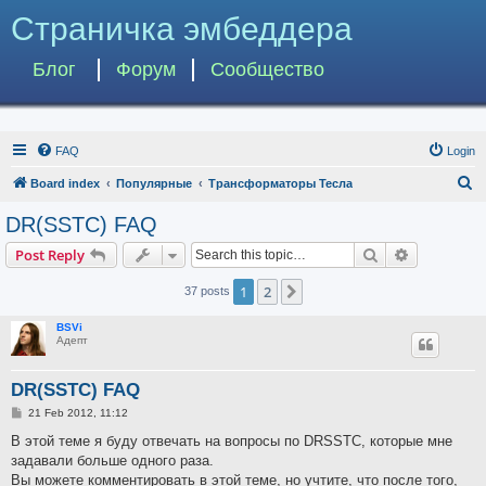
Страничка эмбеддера
Блог
Форум
Сообщество
FAQ
Login
S
Board index
Популярные
Трансформаторы Тесла
e
DR(SSTC) FAQ
a
Search
Advanced s
Post Reply
r
c
1
2
Next
37 posts
h
BSVi
Адепт
DR(SSTC) FAQ
P
21 Feb 2012, 11:12
o
s
В этой теме я буду отвечать на вопросы по DRSSTC, которые мне
t
задавали больше одного раза.
Вы можете комментировать в этой теме, но учтите, что после того,