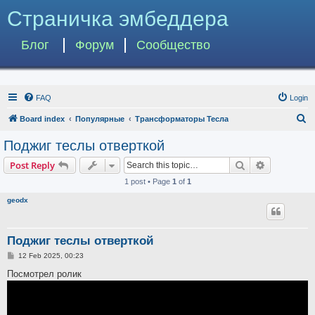
Страничка эмбеддера
Блог
Форум
Сообщество
FAQ
Login
S
Board index
Популярные
Трансформаторы Тесла
e
Поджиг теслы отверткой
a
Search
Advanced s
Post Reply
r
1 post • Page
1
of
1
c
geodx
h
Поджиг теслы отверткой
P
12 Feb 2025, 00:23
o
s
Посмотрел ролик
t