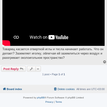
Товарищ касается отверткой иглы и тесла начинает работать. Что он
делает? Заземляет иголку, облегчая ей заземлиться через воздух и
разогревает околоигольное пространство?
Post Reply
1 post • Page
1
of
1
Board index
Delete cookies
All times are
UTC+03:00
Powered by
phpBB
® Forum Software © phpBB Limited
Privacy
|
Terms