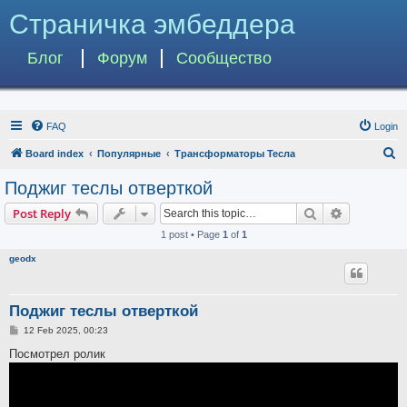
Страничка эмбеддера
Блог
Форум
Сообщество
FAQ
Login
S
Board index
Популярные
Трансформаторы Тесла
e
Поджиг теслы отверткой
a
Search
Advanced s
Post Reply
r
1 post • Page
1
of
1
c
geodx
h
Поджиг теслы отверткой
P
12 Feb 2025, 00:23
o
s
Посмотрел ролик
t