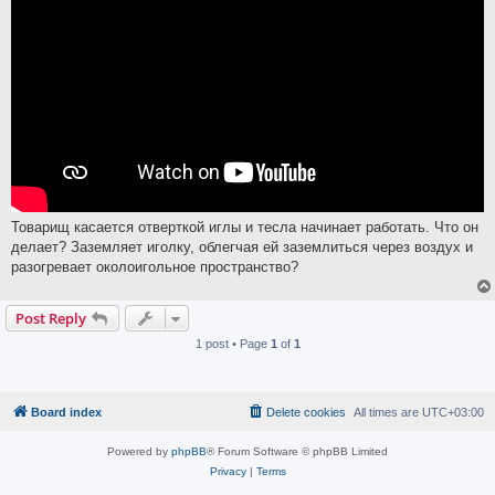
Товарищ касается отверткой иглы и тесла начинает работать. Что он
делает? Заземляет иголку, облегчая ей заземлиться через воздух и
разогревает околоигольное пространство?
Post Reply
1 post • Page
1
of
1
Board index
Delete cookies
All times are
UTC+03:00
Powered by
phpBB
® Forum Software © phpBB Limited
Privacy
|
Terms