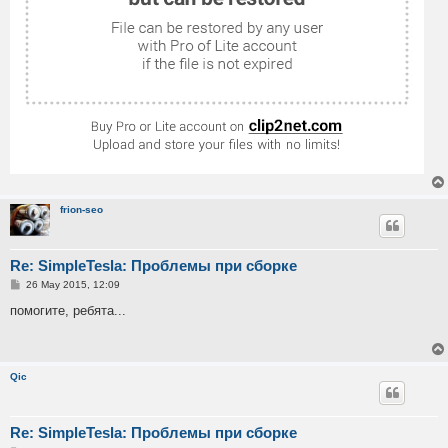
frion-seo
Re: SimpleTesla: Проблемы при сборке
P
26 May 2015, 12:09
o
s
помогите, ребята...
t
Qic
Re: SimpleTesla: Проблемы при сборке