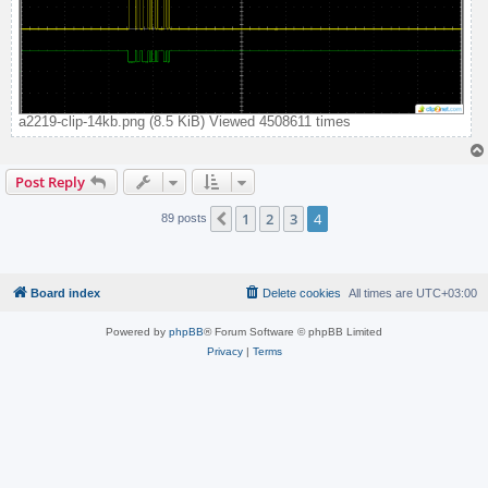
a2219-clip-14kb.png (8.5 KiB) Viewed 4508611 times
Post Reply
1
2
3
4
Previous
89 posts
Board index
Delete cookies
All times are
UTC+03:00
Powered by
phpBB
® Forum Software © phpBB Limited
Privacy
|
Terms