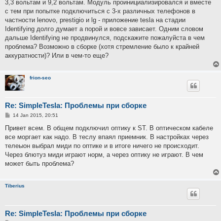
3,3 вольтам и 9,2 вольтам. Модуль проинициализировался и вместе
с тем при попытке подключиться с 3-х различных телефонов в
частности lenovo, prestigio и lg - приложение tesla на стадии
Identifying долго думает а порой и вовсе зависает. Одним словом
дальше Identifying не продвинулся, подскажите пожалуйста в чем
проблема? Возможно в сборке (хотя стремление было к крайней
аккуратности)? Или в чем-то еще?
frion-seo
Re: SimpleTesla: Проблемы при сборке
P
14 Jan 2015, 20:51
o
s
Привет всем. В общем подключил оптику к ST. В оптическом кабеле
t
все моргает как надо. В теслу впаял приемник. В настройках через
телеыон выбрал миди по оптике и в итоге ничего не происходит.
Через блютуз миди играют норм, а через оптику не играют. В чем
может быть проблема?
Tiberius
Re: SimpleTesla: Проблемы при сборке