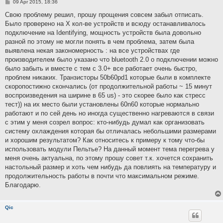
P
09 Apr 2015, 18:36
o
s
Свою проблему решил, прошу прощения совсем забыл отписать.
t
Было проверено на Х кол-ве устройств и всюду останавливалось
подключение на Identifying, мощность устройств была довольно
разной по этому не могли понять в чем проблема, затем была
выявлена некая закономерность : на все устройствах где
производителем было указано что bluetooth 2.0 о подключении можно
было забыть и вместе с тем с 3.0+ все работает очень быстро,
проблем никаких. Транзисторы 50b60pd1 которые были в комплекте
скоропостижно скончались (от продолжительной работы ~ 15 минут
воспроизведения на ширине в 65 us) - это скорее было как стресс
тест)) на их место были установлены 60n60 которые нормально
работают и по сей день но иногда существенно нагреваются в связи
с этим у меня созрел вопрос: кто-нибудь думал как организовать
систему охлаждения которая бы отличалась небольшими размерами
и хорошим результатом? Как относитесь к примеру к тому что-бы
использовать модули Пельтье? На данный момент тема перегрева у
меня очень актуальна, по этому прошу совет т.к. хочется сохранить
настольный размер и хоть чем нибудь да повлиять на температуру и
продолжительность работы в почти что максимальном режиме.
Благодарю.
Qic