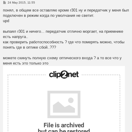
P
24 May 2015, 11:55
o
s
понял, в общем все оставляю кроме r301 ну и передатчик у меня был
t
подключен в режим когда по умолчания не светит.
upd
выпаял r301 и ничего... передатчик отлично моргает, на приемнике
есть напруга..
как проверить работоспособность ? где что померять можно, чтобы
понять где в оптике сбой..???
можете скинуть полную схему оптического входа ? а то все что у
меня есть это только это