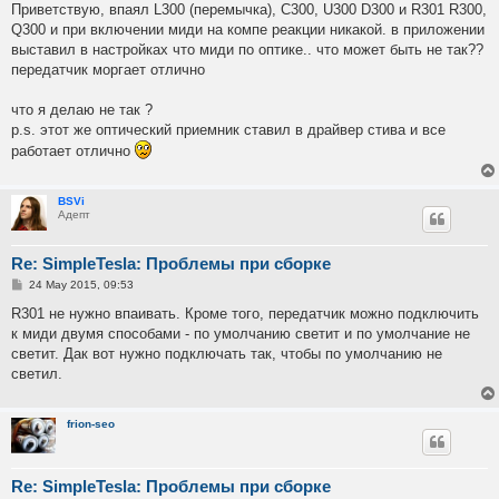
s
Приветствую, впаял L300 (перемычка), C300, U300 D300 и R301 R300,
t
Q300 и при включении миди на компе реакции никакой. в приложении
выставил в настройках что миди по оптике.. что может быть не так??
передатчик моргает отлично
что я делаю не так ?
p.s. этот же оптический приемник ставил в драйвер стива и все
работает отлично
BSVi
Адепт
Re: SimpleTesla: Проблемы при сборке
P
24 May 2015, 09:53
o
s
R301 не нужно впаивать. Кроме того, передатчик можно подключить
t
к миди двумя способами - по умолчанию светит и по умолчание не
светит. Дак вот нужно подключать так, чтобы по умолчанию не
светил.
frion-seo
Re: SimpleTesla: Проблемы при сборке