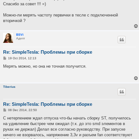
Спасибо за совет !!! =)
Можно-ли мерять частоту первички в тесле с подключенной
вторичкой ?
BSVi
Адепт
Re: SimpleTesla: Проблемы при сборке
P
19 Oct 2014, 12:13
o
s
Мерять можно, но она не точная получится.
t
Tiberius
Re: SimpleTesla: Проблемы при сборке
P
08 Dec 2014, 22:50
o
s
С нетерпением ждал отпуска что-бы начать сборку ST, получилось
t
на удивление быстрее чем ожидал (т.к. до это smd элементов в
руках не держал) Делал все согласно руководству. При запуске
ничего не взорвалось, напряжение 3,3v и разъем fan соответствуют