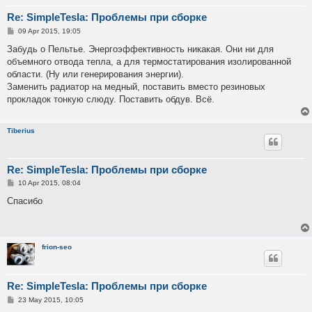
Re: SimpleTesla: Проблемы при сборке
P
09 Apr 2015, 19:05
o
s
Забудь о Пельтье. Энергоэффективность никакая. Они ни для
t
объемного отвода тепла, а для термостатирования изолированной
области. (Ну или генерирования энергии).
Заменить радиатор на медный, поставить вместо резиновых
прокладок тонкую слюду. Поставить обдув. Всё.
Tiberius
Re: SimpleTesla: Проблемы при сборке
P
10 Apr 2015, 08:04
o
s
Спасибо
t
frion-seo
Re: SimpleTesla: Проблемы при сборке
P
23 May 2015, 10:05
o