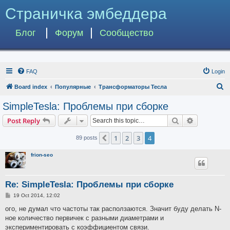
Страничка эмбеддера
Блог
Форум
Сообщество
FAQ
Login
S
Board index
Популярные
Трансформаторы Тесла
e
SimpleTesla: Проблемы при сборке
a
Search
Advanced s
Post Reply
r
c
1
2
3
4
Previous
89 posts
h
frion-seo
Re: SimpleTesla: Проблемы при сборке
P
19 Oct 2014, 12:02
o
s
ого, не думал что частоты так расползаются. Значит буду делать N-
t
ное количество первичек с разными диаметрами и
экспериментировать с коэффициентом связи.