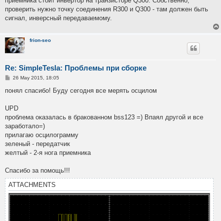
приемника стоит инвертор на транзисторе Q300. Собственно,
проверить нужно точку соединения R300 и Q300 - там должен быть
сигнал, инверсный передаваемому.
frion-seo
Re: SimpleTesla: Проблемы при сборке
P
26 May 2015, 18:05
o
s
понял спасибо! Буду сегодня все мерять осцилом
t
UPD
проблема оказалась в бракованном bss123 =) Впаял другой и все
заработало=)
прилагаю осцилограмму
зеленый - передатчик
желтый - 2-я нога приемника
Спасибо за помощь!!!
ATTACHMENTS