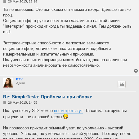
P
26 May 2015, 12:19
o
s
Ты не поверишь. Это вся схема оптического входа. Дальше только
t
проц.
Осциллографф в руки и посмотри глазами что на этой линии
"Interrupter" происходит когда ты подаешь сигнал. Там должен быть
midi.
Экстрасенсорные способности с легкостью заменяются
осциллографом, логическим анализатором и подобными
измерительными и испытательными приборами.
Полученная с них информация может быть отдана на анализ при
невозможности анализировать её самостоятельно.
BSVi
Адепт
Re: SimpleTesla: Проблемы при сборке
P
26 May 2015, 14:55
o
s
Полную схему ST2 можно
посмотреть тут
. Та схема, которую вы
t
прицепили - не от вашей теслы
На процессор приходит обычный уарт, по умолчанию - высокий
уровень. У вас-же, по умолчанию - низкий уровень. Поэтому, после