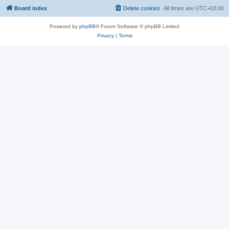
Board index
Delete cookies
All times are
UTC+03:00
Powered by
phpBB
® Forum Software © phpBB Limited
Privacy
|
Terms