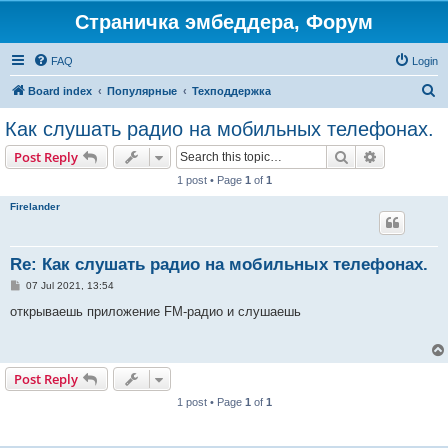
Страничка эмбеддера, Форум
FAQ
Login
S
Board index
Популярные
Техподдержка
e
Как слушать радио на мобильных телефонах.
a
Search
Advanced s
Post Reply
r
1 post • Page
1
of
1
c
Firelander
h
Re: Как слушать радио на мобильных телефонах.
P
07 Jul 2021, 13:54
o
s
открываешь приложение FM-радио и слушаешь
t
Post Reply
1 post • Page
1
of
1