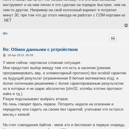
инструмент и на нем лично я это сделаю на порядок быстрее, чем на
чем-то другом. Например на свой колхозный вариант я потратил
минут 30, при том что до этого никогда не работал с СОМ-портами из
.NET
Qic
Re: Обмен данными с устройством
P
18 Apr 2013, 00:05
o
s
У меня сейчас чертовски сложная ситуация.
t
Мне предстоит выбор между тем что есть в наличии (умение
программировать авр, и элементарный протокол) без особой гарантии
на будущий результат (ограниченная 8 битная математика итд), и
более логичными решениями с более гарантированным результатом
но в которых я не шарю абсолютно (stm32, хотябы этотже протокол
wake и тд.).
Разум подсказывает выбрать второе.
Но лень говорит брать первое. Потерять недели на освоение и
переделку или сидеть на своем без гарантий, учитывая что остался
месяц с кепкой.
На счет совпадения байтов - меня это и беспокоит в первую очередь.