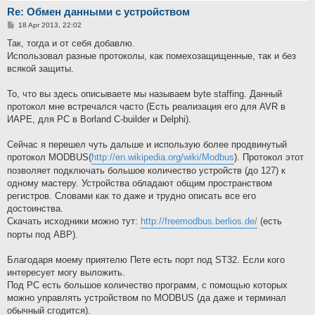
Re: Обмен данными с устройством
P
18 Apr 2013, 22:02
o
s
Так, тогда и от себя добавлю.
t
Использовал разные протоколы, как помехозащищенные, так и без
всякой защиты.
То, что вы здесь описываете мы называем byte staffing. Данный
протокол мне встречался часто (Есть реализация его для AVR в
ИАРЕ, для PC в Borland C-builder и Delphi).
Сейчас я перешел чуть дальше и использую более продвинутый
протокол MODBUS(
http://en.wikipedia.org/wiki/Modbus
). Протокол этот
позволяет подключать большое количество устройств (до 127) к
одному мастеру. Устройства обладают общим пространством
регистров. Словами как то даже и трудно описать все его
достоинства.
Скачать исходники можно тут:
http://freemodbus.berlios.de/
(есть
порты под АВР).
Благодаря моему приятелю Пете есть порт под ST32. Если кого
интересует могу выложить.
Под PC есть большое количество программ, с помощью которых
можно управлять устройством по MODBUS (да даже и терминал
обычный сгодится).