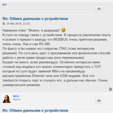
Qic
Re: Обмен данными с устройством
P
15 Mar 2015, 21:25
o
s
Наверное ответ "Можно, я разрешаю"
t
Кстати по поводу связи с устройством. В процессе увеличения опыта
я освоил и пришел к выводу что MODBUS очень приятное решение,
очень очень. Как и сам RS-485.
По факту я бы назвал его собратом JTAG (тоже интересное
решение). По сути речь идет о программном или физическом способе
работы с регистрами процессора (или переменными).
Кушает не много, всем рекомендую. Особенно интересно имея
готовый код модбаса его можно элементарно прикрутить к TCP,
который по сути будет заменой 485го на какомнибудь
распространённом Ethernet чипе или GSM модеме. Всё что
требуется открыть порт и слушать его, а дальше как обычно. Очень
универсальное решение.
BSVi
Адепт
Re: Обмен данными с устройством