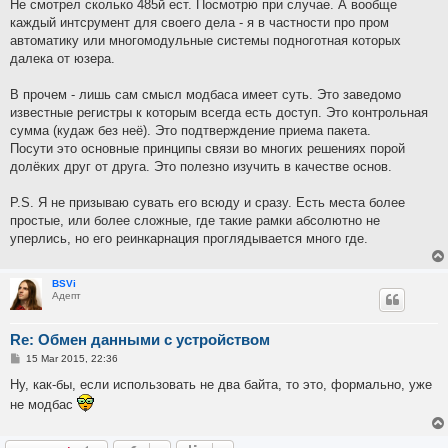
Не смотрел сколько 485й ест. Посмотрю при случае. А вообще
каждый интсрумент для своего дела - я в частности про пром
автоматику или многомодульные системы подноготная которых
далека от юзера.
В прочем - лишь сам смысл модбаса имеет суть. Это заведомо
известные регистры к которым всегда есть доступ. Это контрольная
сумма (кудаж без неё). Это подтверждение приема пакета.
Посути это основные принципы связи во многих решениях порой
долёких друг от друга. Это полезно изучить в качестве основ.
P.S. Я не призываю сувать его всюду и сразу. Есть места более
простые, или более сложные, где такие рамки абсолютно не
уперлись, но его реинкарнация проглядывается много где.
BSVi
Адепт
Re: Обмен данными с устройством
P
15 Mar 2015, 22:36
o
s
Ну, как-бы, если использовать не два байта, то это, формально, уже
t
не модбас