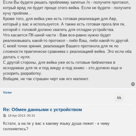
Если Вы будете решать проблемму запятых /n - получите протокол,
котрый вряд ли будет проще этого вейка. Если не будете - получите
кучу проблем...
Кроме того, для вейка уже есть готовая реализация для Авр,
который у вас и используется. А также есть готовая прога бля пк,
которой с головой должно хватить для отладки устройства.
Что касается ПК-шной части - Вам все-равно нужно будет
реализовывать какой-то протокол - либо Ваш, либо какой-то другой.
С моей точки зрения, реализация Вашего протокола для пк по
сложности практически сравнима с реализацией вейка. Это если оба
делать с нуля.
С другой стороны, для вейка уже есть готовые библиотеки в
исходниках для пк и под винду и под юникс - это должно еще и
ускорить разработку.
Вобщем, не так страшен черт как его малюют.
Victor
Re: Обмен данными с устройством
P
18 Apr 2013, 00:31
o
s
Кстати, а на пк у вас к какому языку душа лежит - к чему
t
склоняетесь?