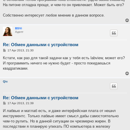
На питоне отладка проще, и чем-то он привлекает. Может быть его?
Собственно интересует любое мнение в данном вопросе.
BSVi
Адепт
Re: Обмен данными с устройством
P
17 Apr 2013, 21:30
o
s
Кстати, как раз для такой задачи как у тебя есть labview, может его?
t
И программить ничего не нужно будет - просто покидаешься
квадратиками.
Qic
Re: Обмен данными с устройством
P
17 Apr 2013, 21:39
o
s
И лабвью и матлаб есть, и даже интерфейсная плата от нешнл
t
инструментс. Только лабвью имеет смысл дабы самостоятельно
чем-то рулить. Но в данной ситуации он чрезмерно жирен. В
последствии я планирую упихать ПО компьютера в железку