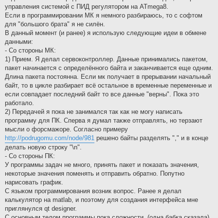
управления системой с ПИД регулятором на ATmega8.
Если в программировании МК я немного разбираюсь, то с софтом
для "большого брата" я не силён.
В данный момент (и ранее) я использую следующие идеи в обмене
данными:
- Со стороны МК:
1) Прием. Я делал сервоконтроллер. Данные принимались пакетом,
пакет начинается с определённого байта и заканчивается еще одним.
Длина пакета постоянна. Если мк получает в прерывании начальный
байт, то в цикле разбирает всё остальное в временные переменные и
если совпадает последний байт то все данные "верны". Пока это
работало.
2) Передачей я пока не занимался так как не могу написать
программу для ПК. Сперва я думал также отправлять, но терзают
мысли о форсмажоре. Согласно примеру
http://podrugomu.com/node/981
решено байты разделять "," и в конце
делать новую строку "\n".
- Со стороны ПК:
У программы задач не много, принять пакет и показать значения,
некоторые значения поменять и отправить обратно. Попутно
нарисовать график.
С языком программирования возник вопрос. Ранее я делал
калькулятор на matlab, и поэтому для создания интерфейса мне
приглянулся qt designer.
С основным телом программы пока сложности. (одна бабка сказала)