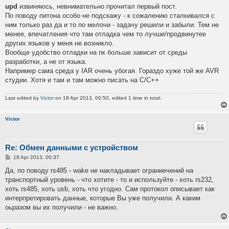
upd
извиняюсь, невнимательно прочитал первый пост.
По поводу питона особо не подскажу - к сожалению сталкивался с
ним только раз да и то по мелочи - задачу решили и забыли. Тем не
менее, впечатления что там отладка чем то лучше/продвинутее
других языков у меня не возникло.
Вообще удобство отладки на пк больше зависит от среды
разработки, а не от языка.
Например сама среда у IAR очень убогая. Гораздо хуже той же AVR
студии. Хотя и там и там можно писать на С/С++
Last edited by
Victor
on 18 Apr 2013, 00:50, edited 1 time in total.
Victor
Re: Обмен данными с устройством
P
18 Apr 2013, 00:37
o
s
Да, по поводу rs485 - wake не накладывает ограниечений на
t
транспортный уровень - что хотите - то и используйте - хоть rs232,
хоть rs485, хоть usb, хоть что угодно. Сам протокол описывает как
интерпретировать данные, которые Вы уже получили. А каким
оьразом вы их получили - не важно.