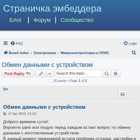
Страничка эмбеддера
Блог
Форум
Сообщество
FAQ
Login
S
Board index
Электроника
Микроконтроллеры и ПЛИС
e
Обмен данными с устройством
a
Search
Advanced s
Post Reply
r
20 posts • Page
1
of
1
c
Qic
h
Обмен данными с устройством
P
17 Apr 2013, 21:22
o
s
Доброго времени суток!
t
Вероятно рано или поздно перед каждым встает вопрос по обмену
данными с изготовленным устройством.
В данный момент передомной встала проблема отладки, настройки и