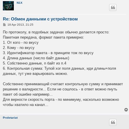
N1X
Re: Обмен данными с устройством
P
18 Apr 2013, 21:25
o
s
По протоколу, в подобных задачах обычно делается просто:
t
Пакетная передача, формат пакета примерно:
1. От кого - по вкусу
2. Кому - по вкусу
3. Идентификатор пакета - в принципе тож по вкусу
4. Длина данных (число байт данных)
5. Собственно данные, n байт из п.4
6. Контрольная сумма: Тупой xor поля данных, иди длины+поля
данных, тут уже варьировать можно.
Собственно принимающий считает контрольную сумму и принимает
решение о валидности... Если не сошлось - в ответ можно пнуть
пакет об ошибке например...
Для верности скорость порта - по минимуму, насколько возможно
чтобы хватило на канал...
Proletariat