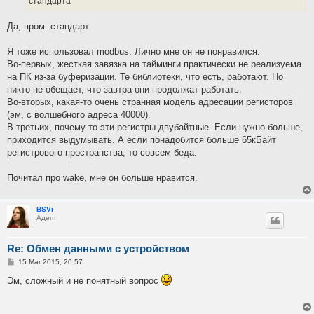
стандарта
Да, пром. стандарт.
Я тоже использовал modbus. Лично мне он не понравился.
Во-первых, жесткая завязка на тайминги практически не реализуема
на ПК из-за буферизации. Те библиотеки, что есть, работают. Но
никто не обещает, что завтра они продолжат работать.
Во-вторых, какая-то очень странная модель адресации регисторов
(эм, с волшебного адреса 40000).
В-третьих, почему-то эти регистры двубайтные. Если нужно больше,
приходится выдумывать. А если понадобится больше 65кБайт
регистрового пространства, то совсем беда.
Почитал про wake, мне он больше нравится.
BSVi
Адепт
Re: Обмен данными с устройством
P
15 Mar 2015, 20:57
o
s
Эм, сложный и не понятный вопрос
t