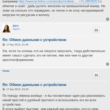
(например
http://www.tp-linkru.com/products/detai ... =TL-MR3020
) c
ethernet и usart - дабы рулить железом на промышленный манер. Не
знаю на сколько это оправдано, но лично я не хочу несоразмерной
нагрузки по ресурсам и железу.
BSVi
Адепт
Re: Обмен данными с устройством
P
17 Apr 2013, 21:45
o
s
Хм, если ты хочешь это на линупсе запускать, тогда действительно
t
имеет смысл сделать это не питоне, яве или чем-то другом
кросплатформенном.
Victor
Re: Обмен данными с устройством
P
17 Apr 2013, 23:33
o
s
По поводу обмена вообще - я бы посоветовал один раз реализовать
t
некий простой и удобный протокол и использовать его во всех
устройствах.
В итоге выйдет быстрее, чем каждый раз колхозить что-то свое.