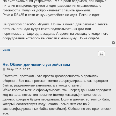
На счет включения устройства - МК в роли ведомого, при подаче
питания инициализируется и ждет разрешения отрапортовав о
готовности. Получив добро начинает спамить данными.
Речи о RS485 и сети из кучи устройств не идет. Пока не идет.
За протокол спасибо. Изучим. Но как я понял для работы с темже
питоном его надо будет както подхватывать из длл или
переписывать. Еще одна задача. А время на отладку отладочного
оборудования хотелось бы свести к минимуму. Но не судьба.
Victor
Re: Обмен данными с устройством
P
18 Apr 2013, 00:27
o
s
Смотрите, протокол - это просто договоренность о правилах
t
общения. Вот ваш протокол можно сформулировать как передаем
байты, разделенные запятыми, а в конце ставим /n
Wake коротко можно сформулироать так - перед данными передаем
код начала, потом тип посылки (номер команды) и количество
данных, которые будем передавать. Если в данных встетится байт,
который соответсвует коду начала - заменяем его на 2
заспецифицированных байта (эскейпим). Собсвенно это практически
все.