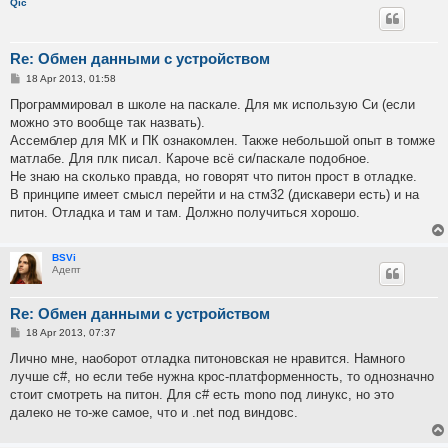
Qic
Re: Обмен данными с устройством
P
18 Apr 2013, 01:58
o
s
Программировал в школе на паскале. Для мк использую Си (если
t
можно это вообще так назвать).
Ассемблер для МК и ПК ознакомлен. Также небольшой опыт в томже
матлабе. Для плк писал. Кароче всё си/паскале подобное.
Не знаю на сколько правда, но говорят что питон прост в отладке.
В принципе имеет смысл перейти и на стм32 (дискавери есть) и на
питон. Отладка и там и там. Должно получиться хорошо.
BSVi
Адепт
Re: Обмен данными с устройством
P
18 Apr 2013, 07:37
o
s
Лично мне, наоборот отладка питоновская не нравится. Намного
t
лучше c#, но если тебе нужна крос-платформенность, то однозначно
стоит смотреть на питон. Для c# есть mono под линукс, но это
далеко не то-же самое, что и .net под виндовс.