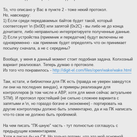
То, что описано у Вас в пункте 2 - тоже некий протокол.
Но, навскидку:
1) Если среди передаваемых байтов будет такой, который
соответсвует \n (0x0D) или запятой (0x2C) - вы либо не до конца
дочитаете, либо неправильно интерпретируете полученные данные.
2) Если устройства (приемник и передатчик) будут включены не
одновременно - как приемник будет определять что он принимает
посылку сначала, а не с середины?
Вообще, у меня в данный момент стоит подобная задача. Колхозный
вариант реализовал. Теперь думаю о протоколе.
Из того что понравилось -
http://digit-el.com/files/open/wake/wake.html
Там, кстати, и библиотеки для ПК есть (правда не уверен заведутся
ли они на последних виндах), и примеры реализации для
контроллеров (в том числе и АВР, хотя для меня сейчас актуальнее
STM). И протокол простейший (не сильно сложнее варианта с
запятыми и \n, но гораздо богаче и экономнее) - портировать на
другие контроллеры должно быть элементарно, да и на ПК написать
что-то свое не должно быть проблемой.
На чем писать "ПК-шную" часть - тут полностью соглашусь с
предыдущим комментарием.
Хотя я писал бы на C#. Но только потому, что это мой основной