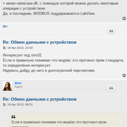
+ мною написана dll, с помощью которой можно делать некоторые
операции с устройством.
Да, и последнее, MODBUS поддерживается LabView.
Qic
Re: Обмен данными с устройством
P
18 Apr 2013, 23:00
o
s
Интересует под stm32.
t
Если я правильно понимаю что модбас это протокол пром стандарта,
то определённо интересует.
Надеюсь дойду до него в долгосрочной перспективе.
BSVi
Адепт
Re: Обмен данными с устройством
P
19 Apr 2013, 08:51
o
s
t
Если я правильно понимаю что модбас это протокол пром