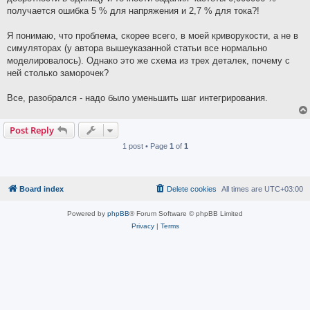
получается ошибка 5 % для напряжения и 2,7 % для тока?!
Я понимаю, что проблема, скорее всего, в моей криворукости, а не в
симуляторах (у автора вышеуказанной статьи все нормально
моделировалось). Однако это же схема из трех деталек, почему с
ней столько заморочек?
Все, разобрался - надо было уменьшить шаг интегрирования.
Post Reply
1 post • Page
1
of
1
Board index
Delete cookies
All times are
UTC+03:00
Powered by
phpBB
® Forum Software © phpBB Limited
Privacy
|
Terms