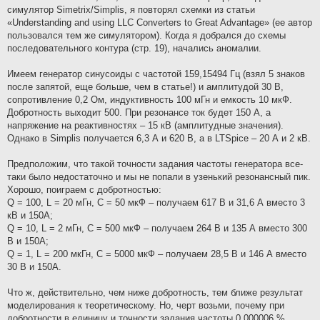
симулятор Simetrix/Simplis, я повторял схемки из статьи
«Understanding and using LLC Converters to Great Advantage» (ее автор
пользовался тем же симулятором). Когда я добрался до схемы
последовательного контура (стр. 19), начались аномалии.
Имеем генератор синусоиды с частотой 159,15494 Гц (взял 5 знаков
после запятой, еще больше, чем в статье!) и амплитудой 30 В,
сопротивление 0,2 Ом, индуктивность 100 мГн и емкость 10 мкФ.
Добротность выходит 500. При резонансе ток будет 150 А, а
напряжение на реактивностях – 15 кВ (амплитудные значения).
Однако в Simplis получается 6,3 А и 620 В, а в LTSpice – 20 А и 2 кВ.
Предположим, что такой точности задания частоты генератора все-
таки было недостаточно и мы не попали в узенький резонансный пик.
Хорошо, поиграем с добротностью:
Q = 100, L = 20 мГн, C = 50 мкФ – получаем 617 В и 31,6 А вместо 3
кВ и 150А;
Q = 10, L = 2 мГн, C = 500 мкФ – получаем 264 В и 135 А вместо 300
В и 150А;
Q = 1, L = 200 мкГн, C = 5000 мкФ – получаем 28,5 В и 146 А вместо
30 В и 150А.
Что ж, действительно, чем ниже добротность, тем ближе результат
моделирования к теоретическому. Но, черт возьми, почему при
добротности в единицу и точности задания частоты 0,000006 %