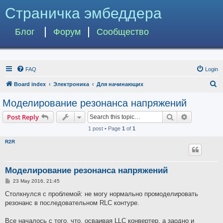
Страничка эмбеддера
Блог
Форум
Сообщество
FAQ
Login
S
Board index
Электроника
Для начинающих
e
Моделирование резонанса напряжений
a
Search
Advanced s
Post Reply
r
1 post • Page
1
of
1
c
R2R
h
Моделирование резонанса напряжений
P
23 May 2016, 21:45
o
s
Столкнулся с проблемой: не могу нормально промоделировать
t
резонанс в последовательном RLC контуре.
Все началось с того, что, осваивая LLC конвертер, а заодно и