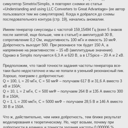
симулятор Simetrix/Simplis, я повторял схемки из статьи
«Understanding and using LLC Converters to Great Advantage» (ее автор
пользовался тем же симулятором). Когда я добрался до схемы
последовательного контура (стр. 19), начались аномалии.
Имеем генератор синусоиды с частотой 159,15494 Гц (взял 5 знаков
после запятой, еще больше, чем в статье!) и амплитудой 30 В,
сопротивление 0,2 Ом, индуктивность 100 мГн и емкость 10 мкФ.
Добротность выходит 500. При резонансе ток будет 150 А, а
напряжение на реактивностях – 15 кВ (амплитудные значения).
Однако в Simplis получается 6,3 А и 620 В, а в LTSpice – 20 А и 2 кВ.
Предположим, что такой точности задания частоты генератора все-
таки было недостаточно и мы не попали в узенький резонансный пик.
Хорошо, поиграем с добротностью:
Q = 100, L = 20 мГн, C = 50 мкФ – получаем 617 В и 31,6 А вместо 3
кВ и 150А;
Q = 10, L = 2 мГн, C = 500 мкФ – получаем 264 В и 135 А вместо 300
В и 150А;
Q = 1, L = 200 мкГн, C = 5000 мкФ – получаем 28,5 В и 146 А вместо
30 В и 150А.
Что ж, действительно, чем ниже добротность, тем ближе результат
моделирования к теоретическому. Но, черт возьми, почему при
добротности в единицу и точности задания частоты 0,000006 %