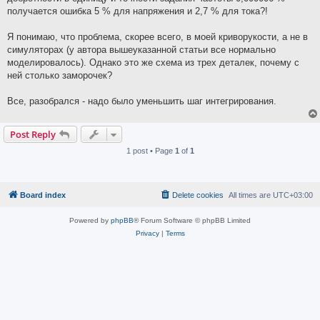
получается ошибка 5 % для напряжения и 2,7 % для тока?!
Я понимаю, что проблема, скорее всего, в моей криворукости, а не в
симуляторах (у автора вышеуказанной статьи все нормально
моделировалось). Однако это же схема из трех деталек, почему с
ней столько заморочек?
Все, разобрался - надо было уменьшить шаг интегрирования.
Post Reply
1 post • Page
1
of
1
Board index
Delete cookies
All times are
UTC+03:00
Powered by
phpBB
® Forum Software © phpBB Limited
Privacy
|
Terms