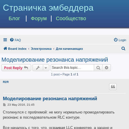
Страничка эмбеддера
Блог
Форум
Сообщество
FAQ
Login
S
Board index
Электроника
Для начинающих
e
Моделирование резонанса напряжений
a
Search
Advanced s
Post Reply
r
1 post • Page
1
of
1
c
R2R
h
Моделирование резонанса напряжений
P
23 May 2016, 21:45
o
s
Столкнулся с проблемой: не могу нормально промоделировать
t
резонанс в последовательном RLC контуре.
Все началось с того, что, осваивая LLC конвертер, а заодно и