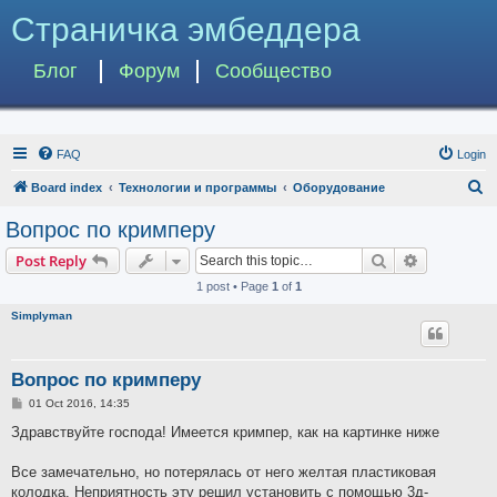
Страничка эмбеддера
Блог
Форум
Сообщество
FAQ
Login
S
Board index
Технологии и программы
Оборудование
e
Вопрос по кримперу
a
Search
Advanced s
Post Reply
r
1 post • Page
1
of
1
c
Simplyman
h
Вопрос по кримперу
P
01 Oct 2016, 14:35
o
s
Здравствуйте господа! Имеется кримпер, как на картинке ниже
t
Все замечательно, но потерялась от него желтая пластиковая
колодка. Неприятность эту решил установить с помощью 3д-