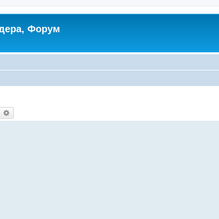
дера, Форум
earch
Advanced search