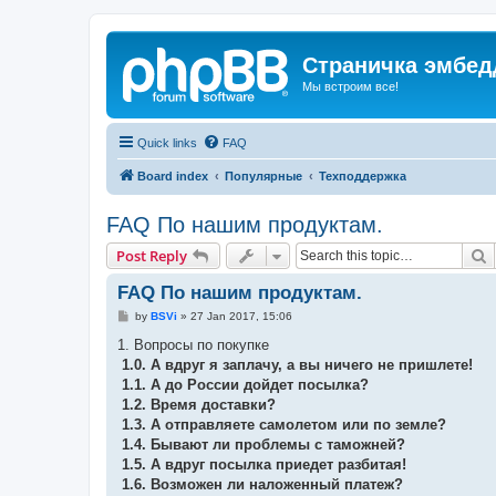
Страничка эмбед
Мы встроим все!
Quick links
FAQ
Board index
Популярные
Техподдержка
FAQ По нашим продуктам.
S
Post Reply
FAQ По нашим продуктам.
P
by
BSVi
»
27 Jan 2017, 15:06
o
s
1. Вопросы по покупке
t
1.0. А вдруг я заплачу, а вы ничего не пришлете!
1.1. А до России дойдет посылка?
1.2. Время доставки?
1.3. А отправляете самолетом или по земле?
1.4. Бывают ли проблемы с таможней?
1.5. А вдруг посылка приедет разбитая!
1.6. Возможен ли наложенный платеж?