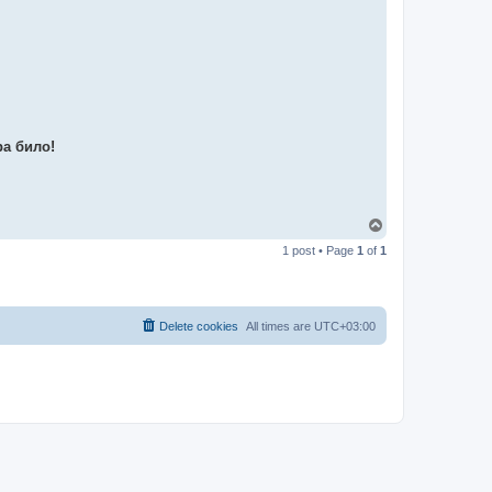
ра било!
T
o
1 post • Page
1
of
1
p
Delete cookies
All times are
UTC+03:00