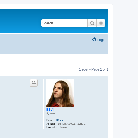
Search
Advanced search
Login
1 post • Page
1
of
1
BSVi
Адепт
Posts:
3577
Joined:
15 Mar 2011, 12:32
Location:
Киев