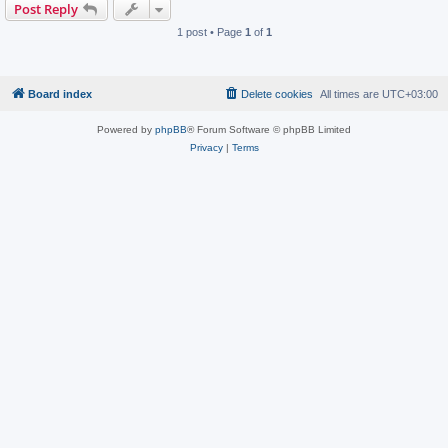
Post Reply
1 post • Page
1
of
1
Board index
Delete cookies
All times are
UTC+03:00
Powered by
phpBB
® Forum Software © phpBB Limited
Privacy
|
Terms