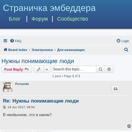
Страничка эмбеддера
Блог
Форум
Сообщество
FAQ
Login
S
Board index
Электроника
Для начинающих
e
Нужны понимающие люди
a
Search
Advanced s
Post Reply
r
1 post • Page
1
of
1
c
Fernanda
h
Re: Нужны понимающие люди
P
19 Jun 2017, 08:54
o
s
В необычном, это в каком?
t