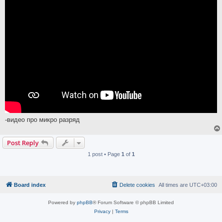
-видео про микро разряд
Post Reply
1 post • Page
1
of
1
Board index
Delete cookies
All times are
UTC+03:00
Powered by
phpBB
® Forum Software © phpBB Limited
Privacy
|
Terms