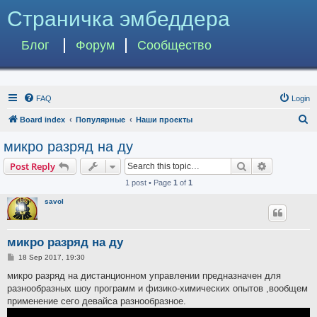
Страничка эмбеддера
Блог
Форум
Сообщество
FAQ
Login
S
Board index
Популярные
Наши проекты
e
микро разряд на ду
a
Search
Advanced s
Post Reply
r
1 post • Page
1
of
1
c
savol
h
микро разряд на ду
P
18 Sep 2017, 19:30
o
s
микро разряд на дистанционном управлении предназначен для
t
разнообразных шоу программ и физико-химических опытов ,вообщем
применение сего девайса разнообразное.