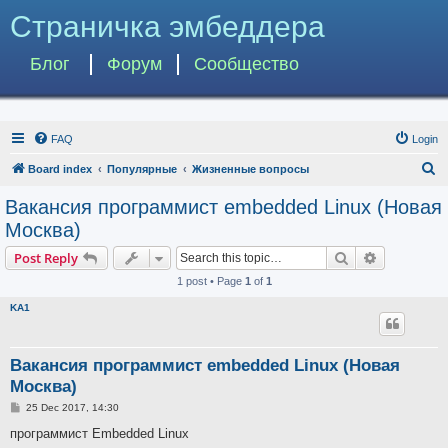
Страничка эмбеддера
Блог
Форум
Сообщество
FAQ
Login
S
Board index
Популярные
Жизненные вопросы
e
Вакансия программист embedded Linux (Новая
a
Москва)
r
Search
Advanced s
Post Reply
c
1 post • Page
1
of
1
h
KA1
Вакансия программист embedded Linux (Новая
Москва)
P
25 Dec 2017, 14:30
o
s
программист Embedded Linux
t