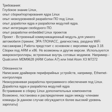
Требования:
Глубокое знание Linux,
опыт сборки/портирования ядра Linux
опыт низкоуровневой разработки ПО под Linux.
опыт доработки ядра и разработки модулей ядра.
опыт интеграции свободного ПО.
опыт разработки embedded Linux проектов
Проект - Встроенный коммуникационный модуль для умного
автомобиля (трекинг, ЭРА ГЛОНАСС, диагностика, раздача WiFi
пассажирам.) Работа предстоит с основном с версиями ядра 3.18.
Сборки под ARM и х86. Но возможны и другие версии. Используются
микроконтроллеры, встроенные внутрь сотовых модемов. Например -
Qualcomm MDM9628 (ARM Cortex A7) или Intel Atom X3 M7272
Обязанности
Написание драйверов периферийных устройств, например, Ethernet-
контроллера
Низкоуровневая разработка программного обеспечения под Linux.
Доработка ядра и разработка модулей ядра
Встраивание в сборку Linux дополнительных компонентов
Возможно, постановка и распределение задач между членами
команды (в данном случае обсуждается более высокий уровень
зарплаты)