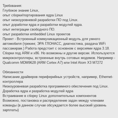
Требования:
Глубокое знание Linux,
опыт сборки/портирования ядра Linux
опыт низкоуровневой разработки ПО под Linux.
опыт доработки ядра и разработки модулей ядра.
опыт интеграции свободного ПО.
опыт разработки embedded Linux проектов
Проект - Встроенный коммуникационный модуль для умного
автомобиля (трекинг, ЭРА ГЛОНАСС, диагностика, раздача WiFi
пассажирам.) Работа предстоит с основном с версиями ядра 3.18.
Сборки под ARM и х86. Но возможны и другие версии. Используются
микроконтроллеры, встроенные внутрь сотовых модемов. Например -
Qualcomm MDM9628 (ARM Cortex A7) или Intel Atom X3 M7272
Обязанности
Написание драйверов периферийных устройств, например, Ethernet-
контроллера
Низкоуровневая разработка программного обеспечения под Linux.
Доработка ядра и разработка модулей ядра
Встраивание в сборку Linux дополнительных компонентов
Возможно, постановка и распределение задач между членами
команды (в данном случае обсуждается более высокий уровень
зарплаты)