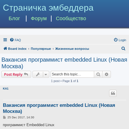
Страничка эмбеддера
Блог
Форум
Сообщество
FAQ
Login
S
Board index
Популярные
Жизненные вопросы
e
Вакансия программист embedded Linux (Новая
a
Москва)
r
Search
Advanced s
Post Reply
c
1 post • Page
1
of
1
h
KA1
Вакансия программист embedded Linux (Новая
Москва)
P
25 Dec 2017, 14:30
o
s
программист Embedded Linux
t